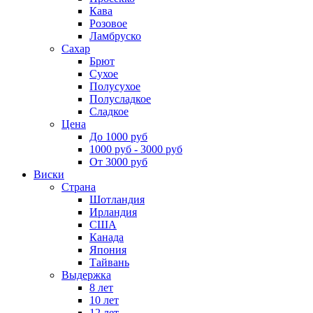
Кава
Розовое
Ламбруско
Сахар
Брют
Сухое
Полусухое
Полусладкое
Сладкое
Цена
До 1000 руб
1000 руб - 3000 руб
От 3000 руб
Виски
Страна
Шотландия
Ирландия
США
Канада
Япония
Тайвань
Выдержка
8 лет
10 лет
12 лет