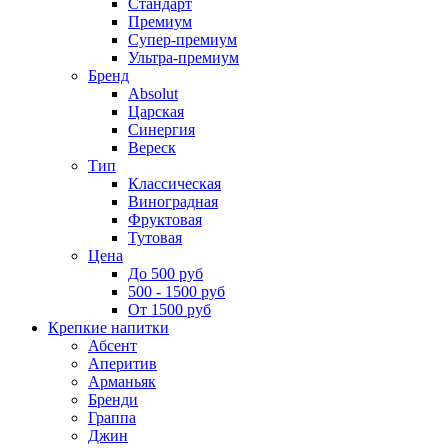
Стандарт
Премиум
Супер-премиум
Ультра-премиум
Бренд
Absolut
Царская
Синергия
Вереск
Тип
Классическая
Виноградная
Фруктовая
Тутовая
Цена
До 500 руб
500 - 1500 руб
От 1500 руб
Крепкие напитки
Абсент
Аперитив
Арманьяк
Бренди
Граппа
Джин