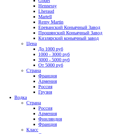
Godet
Hennessy
Lheraud
Martell
Remy Martin
Ереванский Коньячный Завод
Прошянский Коньячный Завод
Кизлярский коньячный завод
Цена
До 1000 руб
1000 - 3000 руб
3000 - 5000 руб
От 5000 руб
Страна
Франция
Армения
Россия
Грузия
Водка
Страна
Россия
Армения
Финляндия
Франция
Класс