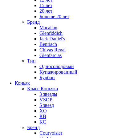
15 лет
20 лет
Больше 20 лет
Бренд
Macallan
Glenfiddich
Jack Daniel's
Benriach
Chivas Regal
Glenfarclas
Тип
Односолодовый
Купажированный
Бурбон
Коньяк
Класс Коньяка
3 звезды
VSOP
5 звезд
XO
КВ
КС
Бренд
Courvoisier