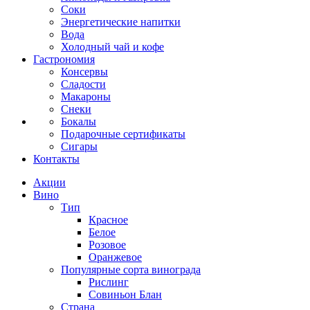
Соки
Энергетические напитки
Вода
Холодный чай и кофе
Гастрономия
Консервы
Сладости
Макароны
Снеки
Бокалы
Подарочные сертификаты
Сигары
Контакты
Акции
Вино
Тип
Красное
Белое
Розовое
Оранжевое
Популярные сорта винограда
Рислинг
Совиньон Блан
Страна