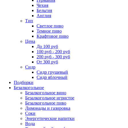
Германия
Чехия
Бельгия
Англия
Тип
Светлое пиво
Темное пиво
Крафтовое пиво
Цена
До 100 руб
100 руб - 200 руб
200 руб - 300 руб
От 300 руб
Сидр
Сидр грушевый
Сидр яблочный
Подборки
Безалкогольное
Безалкогольное вино
Безалкогольное игристое
Безалкогольное пиво
Лимонады и газировка
Соки
Энергетические напитки
Вода