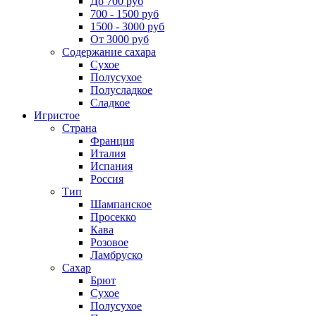
До 700 руб
700 - 1500 руб
1500 - 3000 руб
От 3000 руб
Содержание сахара
Сухое
Полусухое
Полусладкое
Сладкое
Игристое
Страна
Франция
Италия
Испания
Россия
Тип
Шампанское
Просекко
Кава
Розовое
Ламбруско
Сахар
Брют
Сухое
Полусухое