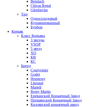
Benriach
Chivas Regal
Glenfarclas
Тип
Односолодовый
Купажированный
Бурбон
Коньяк
Класс Коньяка
3 звезды
VSOP
5 звезд
XO
КВ
КС
Бренд
Courvoisier
Godet
Hennessy
Lheraud
Martell
Remy Martin
Ереванский Коньячный Завод
Прошянский Коньячный Завод
Кизлярский коньячный завод