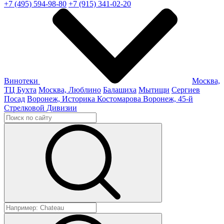
+7 (495) 594-98-80
+7 (915) 341-02-20
Винотеки
Москва,
ТЦ Бухта
Москва, Люблино
Балашиха
Мытищи
Сергиев
Посад
Воронеж, Историка Костомарова
Воронеж, 45-й
Стрелковой Дивизии