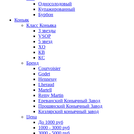
Односолодовый
Купажированный
Бурбон
Коньяк
Класс Коньяка
3 звезды
VSOP
5 звезд
XO
КВ
КС
Бренд
Courvoisier
Godet
Hennessy
Lheraud
Martell
Remy Martin
Ереванский Коньячный Завод
Прошянский Коньячный Завод
Кизлярский коньячный завод
Цена
До 1000 руб
1000 - 3000 руб
3000 - 5000 руб