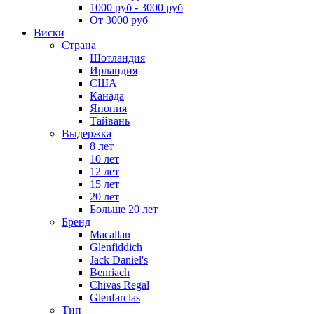
1000 руб - 3000 руб
От 3000 руб
Виски
Страна
Шотландия
Ирландия
США
Канада
Япония
Тайвань
Выдержка
8 лет
10 лет
12 лет
15 лет
20 лет
Больше 20 лет
Бренд
Macallan
Glenfiddich
Jack Daniel's
Benriach
Chivas Regal
Glenfarclas
Тип