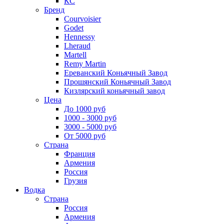
КС
Бренд
Courvoisier
Godet
Hennessy
Lheraud
Martell
Remy Martin
Ереванский Коньячный Завод
Прошянский Коньячный Завод
Кизлярский коньячный завод
Цена
До 1000 руб
1000 - 3000 руб
3000 - 5000 руб
От 5000 руб
Страна
Франция
Армения
Россия
Грузия
Водка
Страна
Россия
Армения