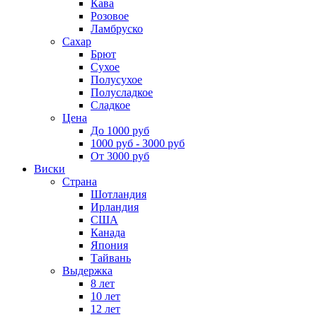
Кава
Розовое
Ламбруско
Сахар
Брют
Сухое
Полусухое
Полусладкое
Сладкое
Цена
До 1000 руб
1000 руб - 3000 руб
От 3000 руб
Виски
Страна
Шотландия
Ирландия
США
Канада
Япония
Тайвань
Выдержка
8 лет
10 лет
12 лет