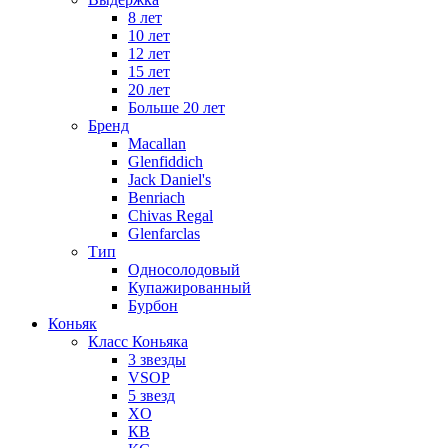
8 лет
10 лет
12 лет
15 лет
20 лет
Больше 20 лет
Бренд
Macallan
Glenfiddich
Jack Daniel's
Benriach
Chivas Regal
Glenfarclas
Тип
Односолодовый
Купажированный
Бурбон
Коньяк
Класс Коньяка
3 звезды
VSOP
5 звезд
XO
КВ