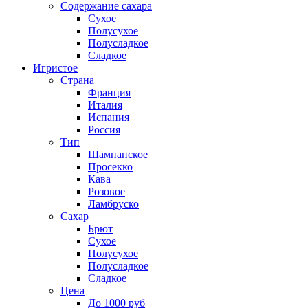
Содержание сахара
Сухое
Полусухое
Полусладкое
Сладкое
Игристое
Страна
Франция
Италия
Испания
Россия
Тип
Шампанское
Просекко
Кава
Розовое
Ламбруско
Сахар
Брют
Сухое
Полусухое
Полусладкое
Сладкое
Цена
До 1000 руб