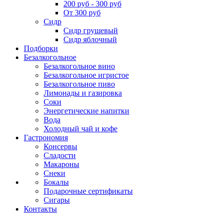
200 руб - 300 руб
От 300 руб
Сидр
Сидр грушевый
Сидр яблочный
Подборки
Безалкогольное
Безалкогольное вино
Безалкогольное игристое
Безалкогольное пиво
Лимонады и газировка
Соки
Энергетические напитки
Вода
Холодный чай и кофе
Гастрономия
Консервы
Сладости
Макароны
Снеки
Бокалы
Подарочные сертификаты
Сигары
Контакты