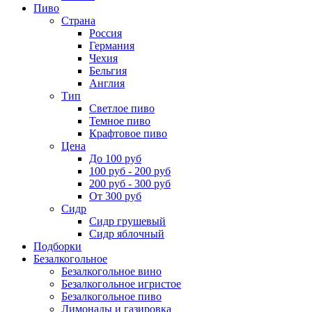
Пиво
Страна
Россия
Германия
Чехия
Бельгия
Англия
Тип
Светлое пиво
Темное пиво
Крафтовое пиво
Цена
До 100 руб
100 руб - 200 руб
200 руб - 300 руб
От 300 руб
Сидр
Сидр грушевый
Сидр яблочный
Подборки
Безалкогольное
Безалкогольное вино
Безалкогольное игристое
Безалкогольное пиво
Лимонады и газировка