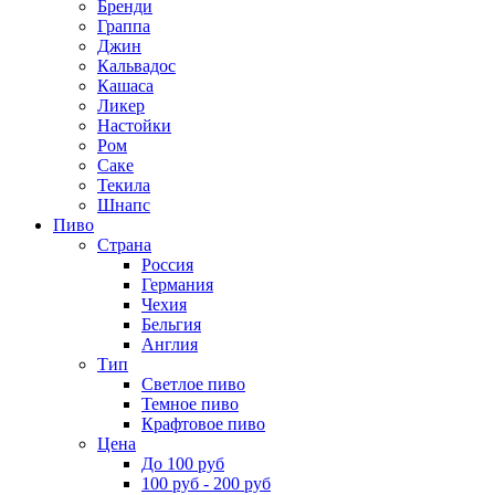
Бренди
Граппа
Джин
Кальвадос
Кашаса
Ликер
Настойки
Ром
Саке
Текила
Шнапс
Пиво
Страна
Россия
Германия
Чехия
Бельгия
Англия
Тип
Светлое пиво
Темное пиво
Крафтовое пиво
Цена
До 100 руб
100 руб - 200 руб