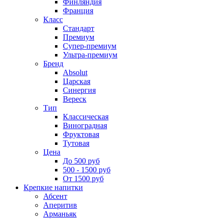
Финляндия
Франция
Класс
Стандарт
Премиум
Супер-премиум
Ультра-премиум
Бренд
Absolut
Царская
Синергия
Вереск
Тип
Классическая
Виноградная
Фруктовая
Тутовая
Цена
До 500 руб
500 - 1500 руб
От 1500 руб
Крепкие напитки
Абсент
Аперитив
Арманьяк