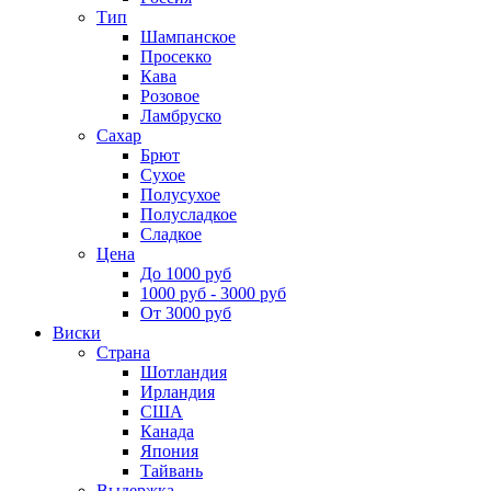
Тип
Шампанское
Просекко
Кава
Розовое
Ламбруско
Сахар
Брют
Сухое
Полусухое
Полусладкое
Сладкое
Цена
До 1000 руб
1000 руб - 3000 руб
От 3000 руб
Виски
Страна
Шотландия
Ирландия
США
Канада
Япония
Тайвань
Выдержка