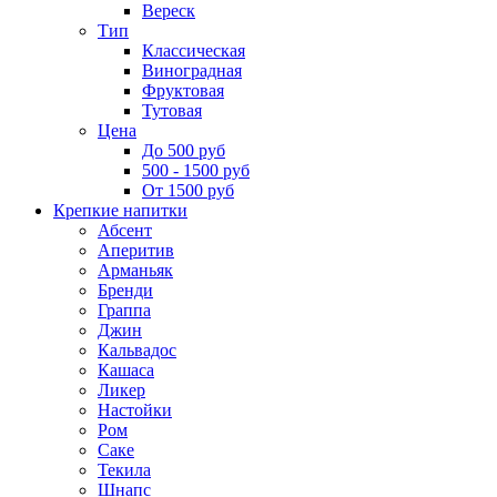
Вереск
Тип
Классическая
Виноградная
Фруктовая
Тутовая
Цена
До 500 руб
500 - 1500 руб
От 1500 руб
Крепкие напитки
Абсент
Аперитив
Арманьяк
Бренди
Граппа
Джин
Кальвадос
Кашаса
Ликер
Настойки
Ром
Саке
Текила
Шнапс