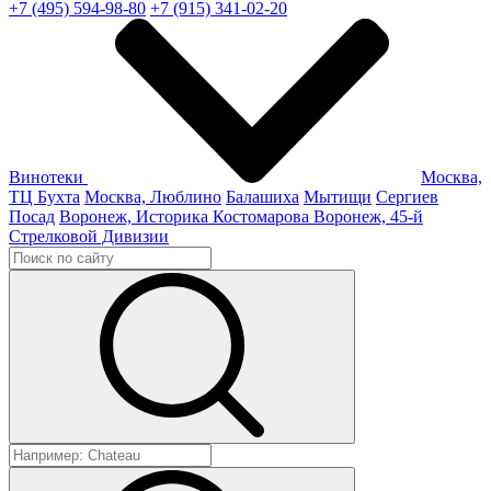
+7 (495) 594-98-80
+7 (915) 341-02-20
Винотеки
Москва,
ТЦ Бухта
Москва, Люблино
Балашиха
Мытищи
Сергиев
Посад
Воронеж, Историка Костомарова
Воронеж, 45-й
Стрелковой Дивизии