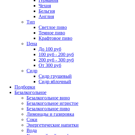
Германия
Чехия
Бельгия
Англия
Тип
Светлое пиво
Темное пиво
Крафтовое пиво
Цена
До 100 руб
100 руб - 200 руб
200 руб - 300 руб
От 300 руб
Сидр
Сидр грушевый
Сидр яблочный
Подборки
Безалкогольное
Безалкогольное вино
Безалкогольное игристое
Безалкогольное пиво
Лимонады и газировка
Соки
Энергетические напитки
Вода