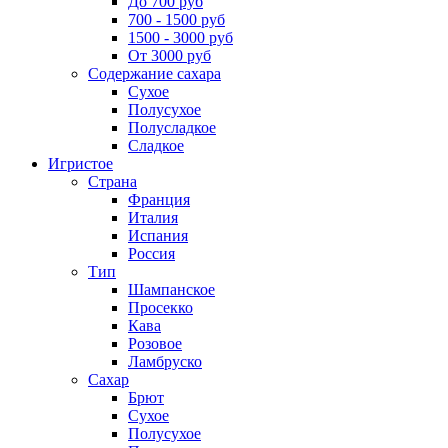
До 700 руб
700 - 1500 руб
1500 - 3000 руб
От 3000 руб
Содержание сахара
Сухое
Полусухое
Полусладкое
Сладкое
Игристое
Страна
Франция
Италия
Испания
Россия
Тип
Шампанское
Просекко
Кава
Розовое
Ламбруско
Сахар
Брют
Сухое
Полусухое