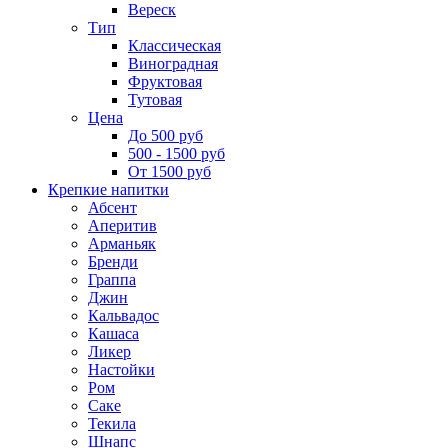
Вереск
Тип
Классическая
Виноградная
Фруктовая
Тутовая
Цена
До 500 руб
500 - 1500 руб
От 1500 руб
Крепкие напитки
Абсент
Аперитив
Арманьяк
Бренди
Граппа
Джин
Кальвадос
Кашаса
Ликер
Настойки
Ром
Саке
Текила
Шнапс