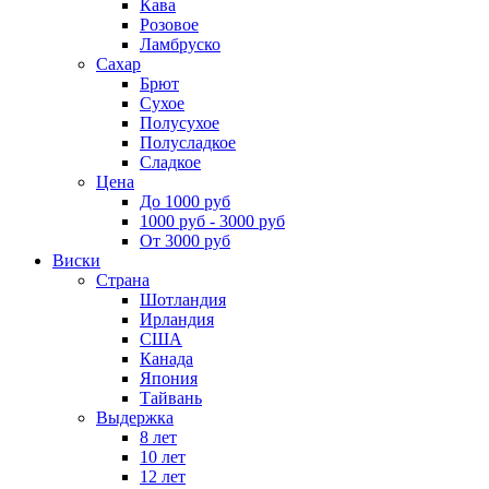
Кава
Розовое
Ламбруско
Сахар
Брют
Сухое
Полусухое
Полусладкое
Сладкое
Цена
До 1000 руб
1000 руб - 3000 руб
От 3000 руб
Виски
Страна
Шотландия
Ирландия
США
Канада
Япония
Тайвань
Выдержка
8 лет
10 лет
12 лет