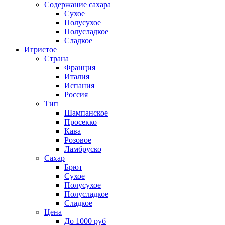
Содержание сахара
Сухое
Полусухое
Полусладкое
Сладкое
Игристое
Страна
Франция
Италия
Испания
Россия
Тип
Шампанское
Просекко
Кава
Розовое
Ламбруско
Сахар
Брют
Сухое
Полусухое
Полусладкое
Сладкое
Цена
До 1000 руб