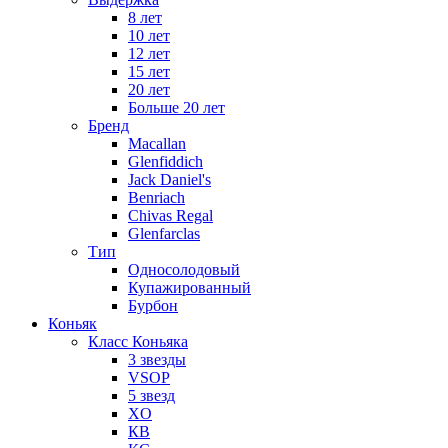
8 лет
10 лет
12 лет
15 лет
20 лет
Больше 20 лет
Бренд
Macallan
Glenfiddich
Jack Daniel's
Benriach
Chivas Regal
Glenfarclas
Тип
Односолодовый
Купажированный
Бурбон
Коньяк
Класс Коньяка
3 звезды
VSOP
5 звезд
XO
КВ