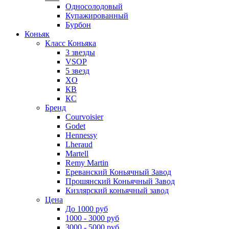
Односолодовый
Купажированный
Бурбон
Коньяк
Класс Коньяка
3 звезды
VSOP
5 звезд
XO
КВ
КС
Бренд
Courvoisier
Godet
Hennessy
Lheraud
Martell
Remy Martin
Ереванский Коньячный Завод
Прошянский Коньячный Завод
Кизлярский коньячный завод
Цена
До 1000 руб
1000 - 3000 руб
3000 - 5000 руб