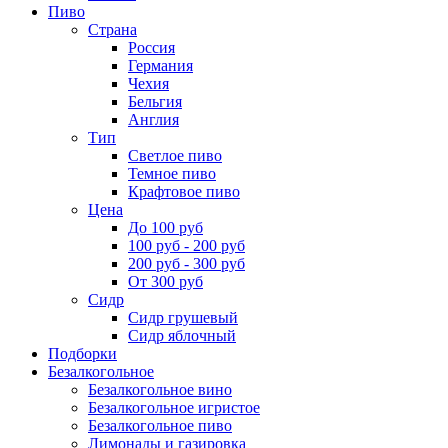
Пиво
Страна
Россия
Германия
Чехия
Бельгия
Англия
Тип
Светлое пиво
Темное пиво
Крафтовое пиво
Цена
До 100 руб
100 руб - 200 руб
200 руб - 300 руб
От 300 руб
Сидр
Сидр грушевый
Сидр яблочный
Подборки
Безалкогольное
Безалкогольное вино
Безалкогольное игристое
Безалкогольное пиво
Лимонады и газировка