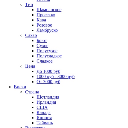
Тип
Шампанское
Просекко
Кава
Розовое
Ламбруско
Сахар
Брют
Сухое
Полусухое
Полусладкое
Сладкое
Цена
До 1000 руб
1000 руб - 3000 руб
От 3000 руб
Виски
Страна
Шотландия
Ирландия
США
Канада
Япония
Тайвань
Выдержка