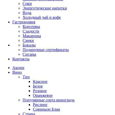
Соки
Энергетические напитки
Вода
Холодный чай и кофе
Гастрономия
Консервы
Сладости
Макароны
Снеки
Бокалы
Подарочные сертификаты
Сигары
Контакты
Акции
Вино
Тип
Красное
Белое
Розовое
Оранжевое
Популярные сорта винограда
Рислинг
Совиньон Блан
Страна