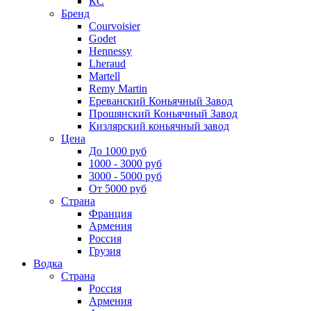
КС
Бренд
Courvoisier
Godet
Hennessy
Lheraud
Martell
Remy Martin
Ереванский Коньячный Завод
Прошянский Коньячный Завод
Кизлярский коньячный завод
Цена
До 1000 руб
1000 - 3000 руб
3000 - 5000 руб
От 5000 руб
Страна
Франция
Армения
Россия
Грузия
Водка
Страна
Россия
Армения