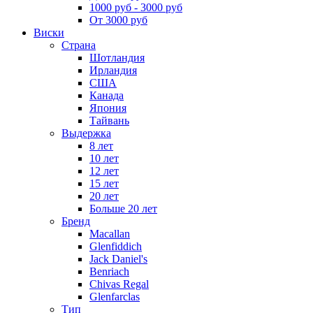
1000 руб - 3000 руб
От 3000 руб
Виски
Страна
Шотландия
Ирландия
США
Канада
Япония
Тайвань
Выдержка
8 лет
10 лет
12 лет
15 лет
20 лет
Больше 20 лет
Бренд
Macallan
Glenfiddich
Jack Daniel's
Benriach
Chivas Regal
Glenfarclas
Тип