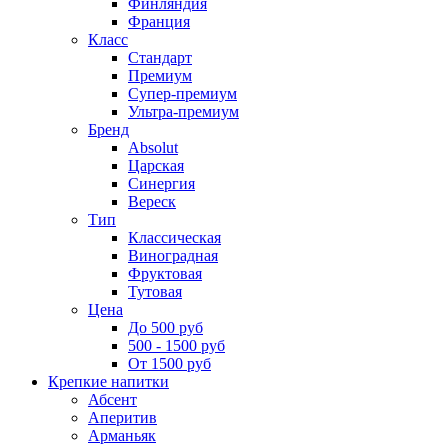
Финляндия
Франция
Класс
Стандарт
Премиум
Супер-премиум
Ультра-премиум
Бренд
Absolut
Царская
Синергия
Вереск
Тип
Классическая
Виноградная
Фруктовая
Тутовая
Цена
До 500 руб
500 - 1500 руб
От 1500 руб
Крепкие напитки
Абсент
Аперитив
Арманьяк