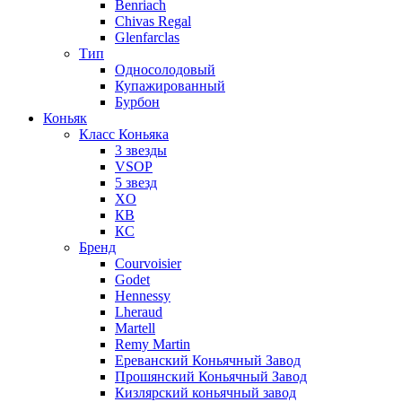
Benriach
Chivas Regal
Glenfarclas
Тип
Односолодовый
Купажированный
Бурбон
Коньяк
Класс Коньяка
3 звезды
VSOP
5 звезд
XO
КВ
КС
Бренд
Courvoisier
Godet
Hennessy
Lheraud
Martell
Remy Martin
Ереванский Коньячный Завод
Прошянский Коньячный Завод
Кизлярский коньячный завод