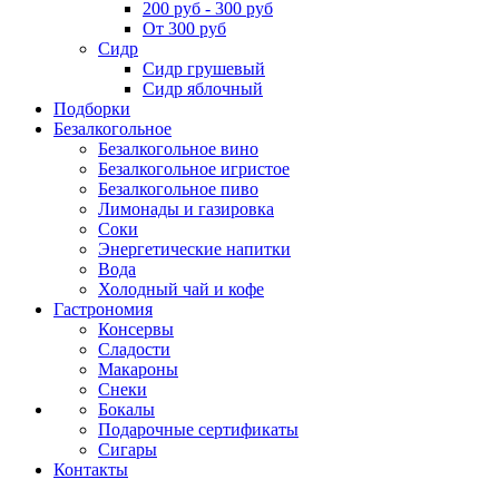
200 руб - 300 руб
От 300 руб
Сидр
Сидр грушевый
Сидр яблочный
Подборки
Безалкогольное
Безалкогольное вино
Безалкогольное игристое
Безалкогольное пиво
Лимонады и газировка
Соки
Энергетические напитки
Вода
Холодный чай и кофе
Гастрономия
Консервы
Сладости
Макароны
Снеки
Бокалы
Подарочные сертификаты
Сигары
Контакты