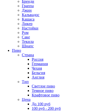
Бренди
Граппа
Джин
Кальвадос
Кашаса
Ликер
Настойки
Ром
Саке
Текила
Шнапс
Пиво
Страна
Россия
Германия
Чехия
Бельгия
Англия
Тип
Светлое пиво
Темное пиво
Крафтовое пиво
Цена
До 100 руб
100 руб - 200 руб