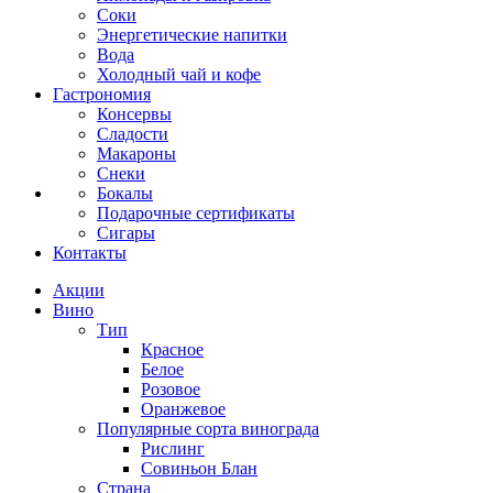
Соки
Энергетические напитки
Вода
Холодный чай и кофе
Гастрономия
Консервы
Сладости
Макароны
Снеки
Бокалы
Подарочные сертификаты
Сигары
Контакты
Акции
Вино
Тип
Красное
Белое
Розовое
Оранжевое
Популярные сорта винограда
Рислинг
Совиньон Блан
Страна