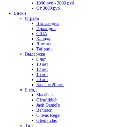
1000 руб - 3000 руб
От 3000 руб
Виски
Страна
Шотландия
Ирландия
США
Канада
Япония
Тайвань
Выдержка
8 лет
10 лет
12 лет
15 лет
20 лет
Больше 20 лет
Бренд
Macallan
Glenfiddich
Jack Daniel's
Benriach
Chivas Regal
Glenfarclas
Тип