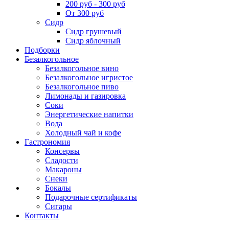
200 руб - 300 руб
От 300 руб
Сидр
Сидр грушевый
Сидр яблочный
Подборки
Безалкогольное
Безалкогольное вино
Безалкогольное игристое
Безалкогольное пиво
Лимонады и газировка
Соки
Энергетические напитки
Вода
Холодный чай и кофе
Гастрономия
Консервы
Сладости
Макароны
Снеки
Бокалы
Подарочные сертификаты
Сигары
Контакты