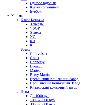
Односолодовый
Купажированный
Бурбон
Коньяк
Класс Коньяка
3 звезды
VSOP
5 звезд
XO
КВ
КС
Бренд
Courvoisier
Godet
Hennessy
Lheraud
Martell
Remy Martin
Ереванский Коньячный Завод
Прошянский Коньячный Завод
Кизлярский коньячный завод
Цена
До 1000 руб
1000 - 3000 руб
3000 - 5000 руб