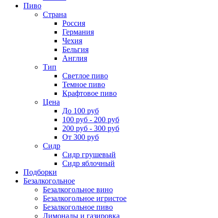
Пиво
Страна
Россия
Германия
Чехия
Бельгия
Англия
Тип
Светлое пиво
Темное пиво
Крафтовое пиво
Цена
До 100 руб
100 руб - 200 руб
200 руб - 300 руб
От 300 руб
Сидр
Сидр грушевый
Сидр яблочный
Подборки
Безалкогольное
Безалкогольное вино
Безалкогольное игристое
Безалкогольное пиво
Лимонады и газировка