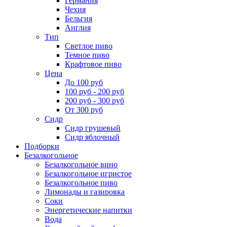
Германия
Чехия
Бельгия
Англия
Тип
Светлое пиво
Темное пиво
Крафтовое пиво
Цена
До 100 руб
100 руб - 200 руб
200 руб - 300 руб
От 300 руб
Сидр
Сидр грушевый
Сидр яблочный
Подборки
Безалкогольное
Безалкогольное вино
Безалкогольное игристое
Безалкогольное пиво
Лимонады и газировка
Соки
Энергетические напитки
Вода