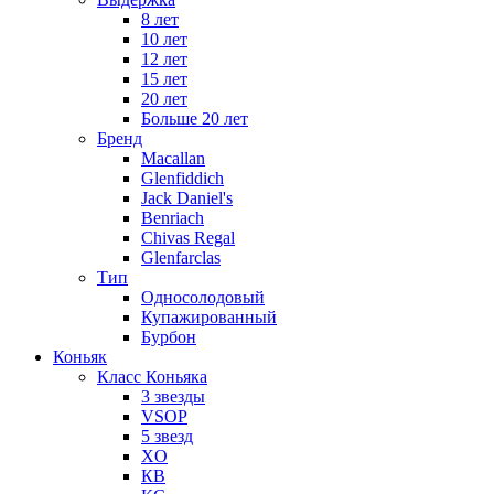
8 лет
10 лет
12 лет
15 лет
20 лет
Больше 20 лет
Бренд
Macallan
Glenfiddich
Jack Daniel's
Benriach
Chivas Regal
Glenfarclas
Тип
Односолодовый
Купажированный
Бурбон
Коньяк
Класс Коньяка
3 звезды
VSOP
5 звезд
XO
КВ