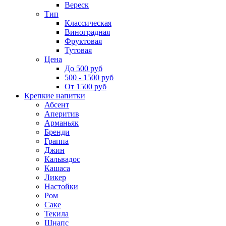
Вереск
Тип
Классическая
Виноградная
Фруктовая
Тутовая
Цена
До 500 руб
500 - 1500 руб
От 1500 руб
Крепкие напитки
Абсент
Аперитив
Арманьяк
Бренди
Граппа
Джин
Кальвадос
Кашаса
Ликер
Настойки
Ром
Саке
Текила
Шнапс