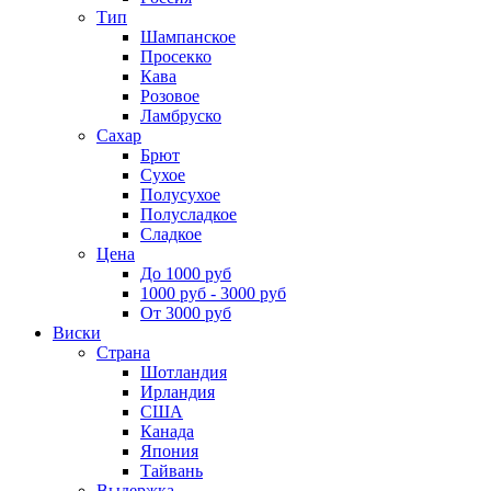
Тип
Шампанское
Просекко
Кава
Розовое
Ламбруско
Сахар
Брют
Сухое
Полусухое
Полусладкое
Сладкое
Цена
До 1000 руб
1000 руб - 3000 руб
От 3000 руб
Виски
Страна
Шотландия
Ирландия
США
Канада
Япония
Тайвань
Выдержка