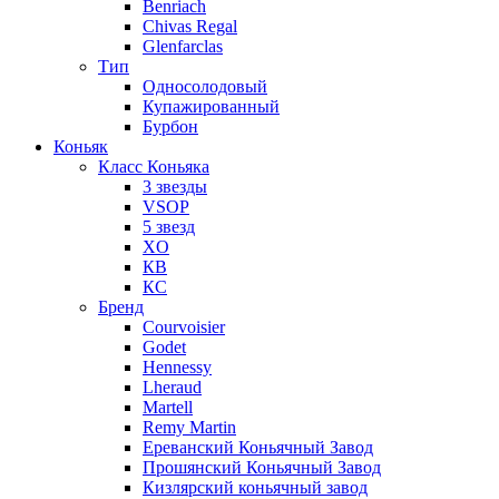
Benriach
Chivas Regal
Glenfarclas
Тип
Односолодовый
Купажированный
Бурбон
Коньяк
Класс Коньяка
3 звезды
VSOP
5 звезд
XO
КВ
КС
Бренд
Courvoisier
Godet
Hennessy
Lheraud
Martell
Remy Martin
Ереванский Коньячный Завод
Прошянский Коньячный Завод
Кизлярский коньячный завод