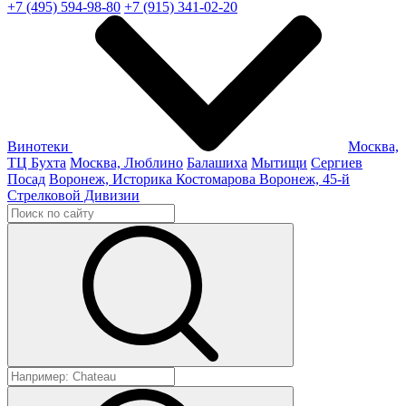
+7 (495) 594-98-80
+7 (915) 341-02-20
Винотеки
Москва,
ТЦ Бухта
Москва, Люблино
Балашиха
Мытищи
Сергиев
Посад
Воронеж, Историка Костомарова
Воронеж, 45-й
Стрелковой Дивизии