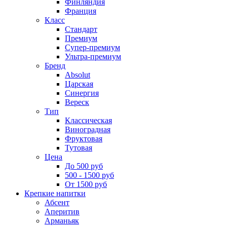
Финляндия
Франция
Класс
Стандарт
Премиум
Супер-премиум
Ультра-премиум
Бренд
Absolut
Царская
Синергия
Вереск
Тип
Классическая
Виноградная
Фруктовая
Тутовая
Цена
До 500 руб
500 - 1500 руб
От 1500 руб
Крепкие напитки
Абсент
Аперитив
Арманьяк