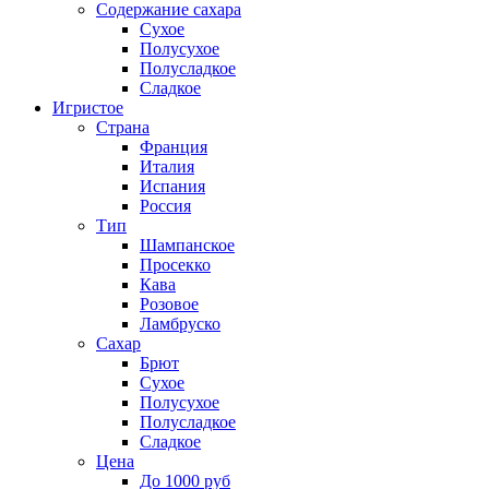
Содержание сахара
Сухое
Полусухое
Полусладкое
Сладкое
Игристое
Страна
Франция
Италия
Испания
Россия
Тип
Шампанское
Просекко
Кава
Розовое
Ламбруско
Сахар
Брют
Сухое
Полусухое
Полусладкое
Сладкое
Цена
До 1000 руб