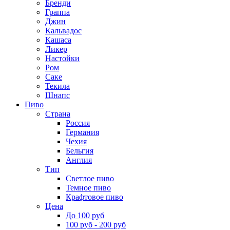
Бренди
Граппа
Джин
Кальвадос
Кашаса
Ликер
Настойки
Ром
Саке
Текила
Шнапс
Пиво
Страна
Россия
Германия
Чехия
Бельгия
Англия
Тип
Светлое пиво
Темное пиво
Крафтовое пиво
Цена
До 100 руб
100 руб - 200 руб