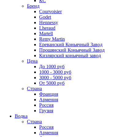
КС
Бренд
Courvoisier
Godet
Hennessy
Lheraud
Martell
Remy Martin
Ереванский Коньячный Завод
Прошянский Коньячный Завод
Кизлярский коньячный завод
Цена
До 1000 руб
1000 - 3000 руб
3000 - 5000 руб
От 5000 руб
Страна
Франция
Армения
Россия
Грузия
Водка
Страна
Россия
Армения