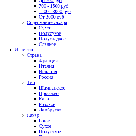
До 700 руб
700 - 1500 руб
1500 - 3000 руб
От 3000 руб
Содержание сахара
Сухое
Полусухое
Полусладкое
Сладкое
Игристое
Страна
Франция
Италия
Испания
Россия
Тип
Шампанское
Просекко
Кава
Розовое
Ламбруско
Сахар
Брют
Сухое
Полусухое