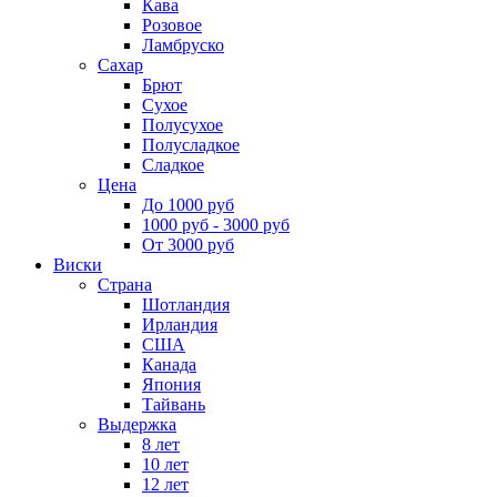
Кава
Розовое
Ламбруско
Сахар
Брют
Сухое
Полусухое
Полусладкое
Сладкое
Цена
До 1000 руб
1000 руб - 3000 руб
От 3000 руб
Виски
Страна
Шотландия
Ирландия
США
Канада
Япония
Тайвань
Выдержка
8 лет
10 лет
12 лет