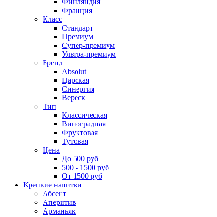
Финляндия
Франция
Класс
Стандарт
Премиум
Супер-премиум
Ультра-премиум
Бренд
Absolut
Царская
Синергия
Вереск
Тип
Классическая
Виноградная
Фруктовая
Тутовая
Цена
До 500 руб
500 - 1500 руб
От 1500 руб
Крепкие напитки
Абсент
Аперитив
Арманьяк