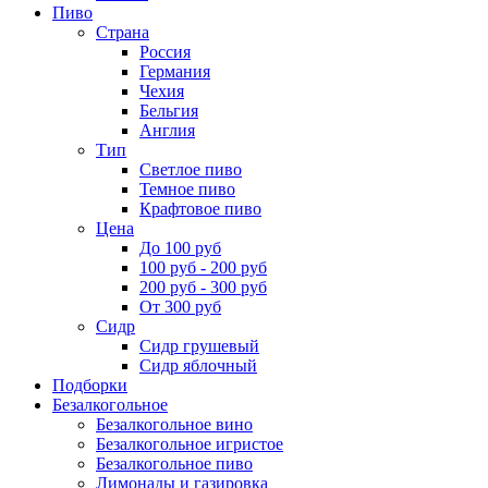
Пиво
Страна
Россия
Германия
Чехия
Бельгия
Англия
Тип
Светлое пиво
Темное пиво
Крафтовое пиво
Цена
До 100 руб
100 руб - 200 руб
200 руб - 300 руб
От 300 руб
Сидр
Сидр грушевый
Сидр яблочный
Подборки
Безалкогольное
Безалкогольное вино
Безалкогольное игристое
Безалкогольное пиво
Лимонады и газировка