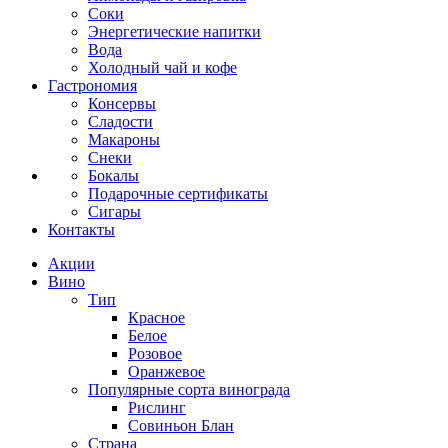
Соки
Энергетические напитки
Вода
Холодный чай и кофе
Гастрономия
Консервы
Сладости
Макароны
Снеки
Бокалы
Подарочные сертификаты
Сигары
Контакты
Акции
Вино
Тип
Красное
Белое
Розовое
Оранжевое
Популярные сорта винограда
Рислинг
Совиньон Блан
Страна