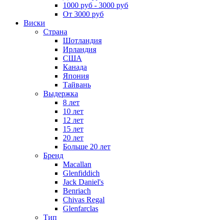
1000 руб - 3000 руб
От 3000 руб
Виски
Страна
Шотландия
Ирландия
США
Канада
Япония
Тайвань
Выдержка
8 лет
10 лет
12 лет
15 лет
20 лет
Больше 20 лет
Бренд
Macallan
Glenfiddich
Jack Daniel's
Benriach
Chivas Regal
Glenfarclas
Тип