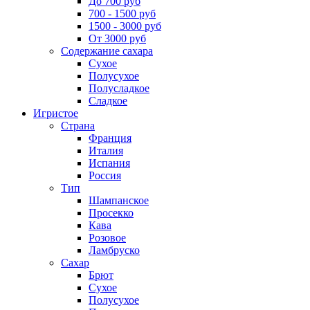
До 700 руб
700 - 1500 руб
1500 - 3000 руб
От 3000 руб
Содержание сахара
Сухое
Полусухое
Полусладкое
Сладкое
Игристое
Страна
Франция
Италия
Испания
Россия
Тип
Шампанское
Просекко
Кава
Розовое
Ламбруско
Сахар
Брют
Сухое
Полусухое