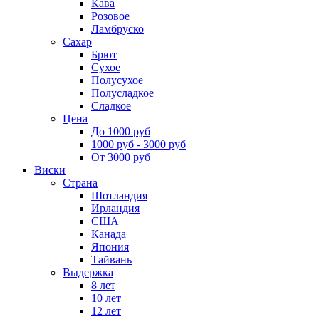
Кава
Розовое
Ламбруско
Сахар
Брют
Сухое
Полусухое
Полусладкое
Сладкое
Цена
До 1000 руб
1000 руб - 3000 руб
От 3000 руб
Виски
Страна
Шотландия
Ирландия
США
Канада
Япония
Тайвань
Выдержка
8 лет
10 лет
12 лет