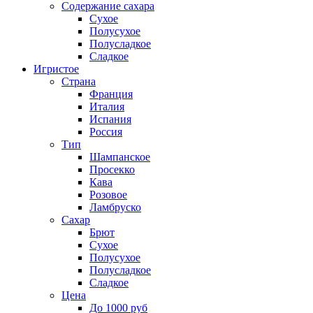
Содержание сахара
Сухое
Полусухое
Полусладкое
Сладкое
Игристое
Страна
Франция
Италия
Испания
Россия
Тип
Шампанское
Просекко
Кава
Розовое
Ламбруско
Сахар
Брют
Сухое
Полусухое
Полусладкое
Сладкое
Цена
До 1000 руб