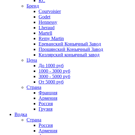
КС
Бренд
Courvoisier
Godet
Hennessy
Lheraud
Martell
Remy Martin
Ереванский Коньячный Завод
Прошянский Коньячный Завод
Кизлярский коньячный завод
Цена
До 1000 руб
1000 - 3000 руб
3000 - 5000 руб
От 5000 руб
Страна
Франция
Армения
Россия
Грузия
Водка
Страна
Россия
Армения