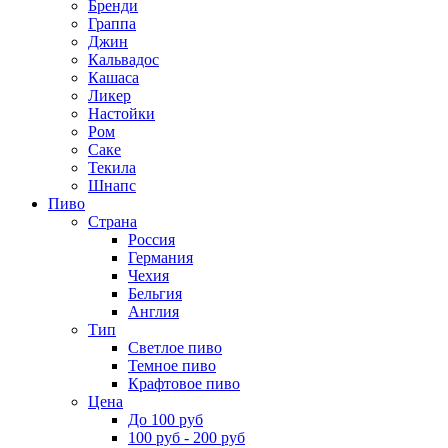
Бренди
Граппа
Джин
Кальвадос
Кашаса
Ликер
Настойки
Ром
Саке
Текила
Шнапс
Пиво
Страна
Россия
Германия
Чехия
Бельгия
Англия
Тип
Светлое пиво
Темное пиво
Крафтовое пиво
Цена
До 100 руб
100 руб - 200 руб