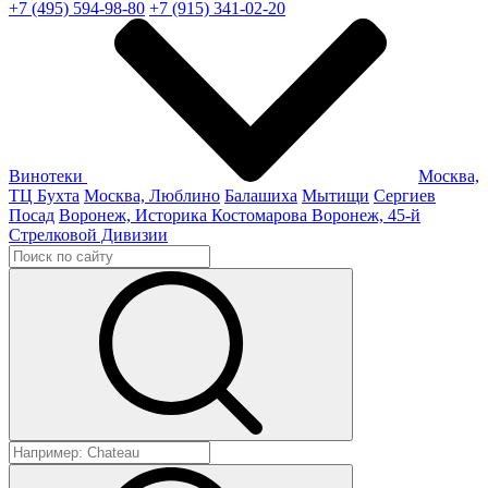
+7 (495) 594-98-80
+7 (915) 341-02-20
Винотеки
Москва,
ТЦ Бухта
Москва, Люблино
Балашиха
Мытищи
Сергиев
Посад
Воронеж, Историка Костомарова
Воронеж, 45-й
Стрелковой Дивизии