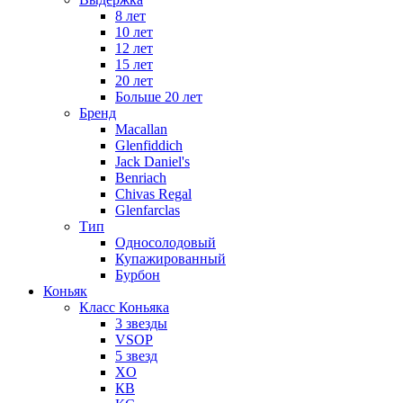
8 лет
10 лет
12 лет
15 лет
20 лет
Больше 20 лет
Бренд
Macallan
Glenfiddich
Jack Daniel's
Benriach
Chivas Regal
Glenfarclas
Тип
Односолодовый
Купажированный
Бурбон
Коньяк
Класс Коньяка
3 звезды
VSOP
5 звезд
XO
КВ