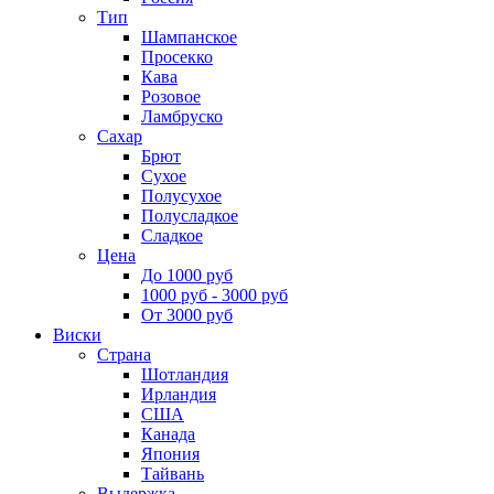
Тип
Шампанское
Просекко
Кава
Розовое
Ламбруско
Сахар
Брют
Сухое
Полусухое
Полусладкое
Сладкое
Цена
До 1000 руб
1000 руб - 3000 руб
От 3000 руб
Виски
Страна
Шотландия
Ирландия
США
Канада
Япония
Тайвань
Выдержка