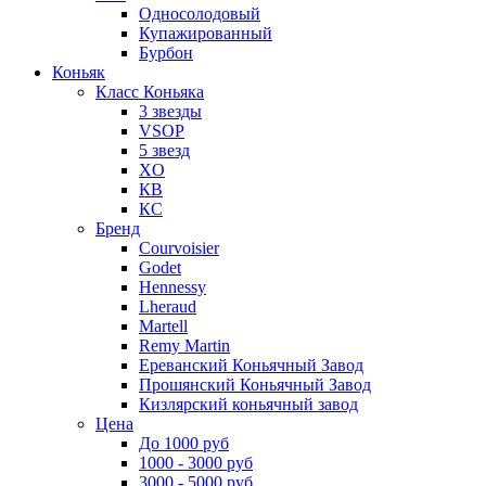
Односолодовый
Купажированный
Бурбон
Коньяк
Класс Коньяка
3 звезды
VSOP
5 звезд
XO
КВ
КС
Бренд
Courvoisier
Godet
Hennessy
Lheraud
Martell
Remy Martin
Ереванский Коньячный Завод
Прошянский Коньячный Завод
Кизлярский коньячный завод
Цена
До 1000 руб
1000 - 3000 руб
3000 - 5000 руб