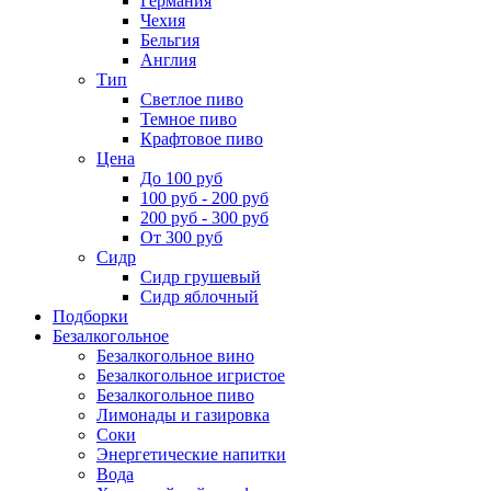
Германия
Чехия
Бельгия
Англия
Тип
Светлое пиво
Темное пиво
Крафтовое пиво
Цена
До 100 руб
100 руб - 200 руб
200 руб - 300 руб
От 300 руб
Сидр
Сидр грушевый
Сидр яблочный
Подборки
Безалкогольное
Безалкогольное вино
Безалкогольное игристое
Безалкогольное пиво
Лимонады и газировка
Соки
Энергетические напитки
Вода