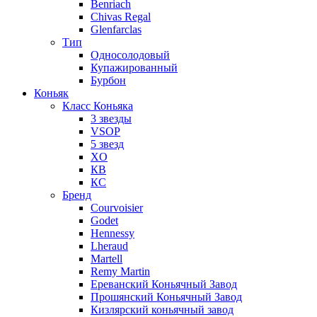
Benriach
Chivas Regal
Glenfarclas
Тип
Односолодовый
Купажированный
Бурбон
Коньяк
Класс Коньяка
3 звезды
VSOP
5 звезд
XO
КВ
КС
Бренд
Courvoisier
Godet
Hennessy
Lheraud
Martell
Remy Martin
Ереванский Коньячный Завод
Прошянский Коньячный Завод
Кизлярский коньячный завод