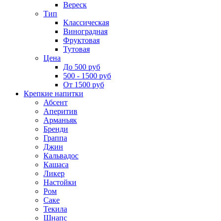
Вереск
Тип
Классическая
Виноградная
Фруктовая
Тутовая
Цена
До 500 руб
500 - 1500 руб
От 1500 руб
Крепкие напитки
Абсент
Аперитив
Арманьяк
Бренди
Граппа
Джин
Кальвадос
Кашаса
Ликер
Настойки
Ром
Саке
Текила
Шнапс