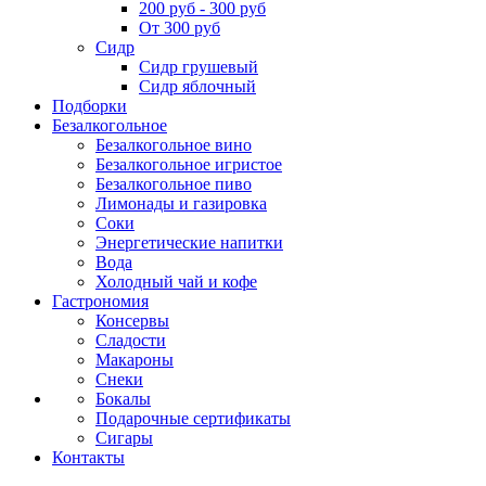
200 руб - 300 руб
От 300 руб
Сидр
Сидр грушевый
Сидр яблочный
Подборки
Безалкогольное
Безалкогольное вино
Безалкогольное игристое
Безалкогольное пиво
Лимонады и газировка
Соки
Энергетические напитки
Вода
Холодный чай и кофе
Гастрономия
Консервы
Сладости
Макароны
Снеки
Бокалы
Подарочные сертификаты
Сигары
Контакты