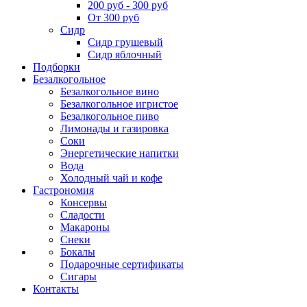
200 руб - 300 руб
От 300 руб
Сидр
Сидр грушевый
Сидр яблочный
Подборки
Безалкогольное
Безалкогольное вино
Безалкогольное игристое
Безалкогольное пиво
Лимонады и газировка
Соки
Энергетические напитки
Вода
Холодный чай и кофе
Гастрономия
Консервы
Сладости
Макароны
Снеки
Бокалы
Подарочные сертификаты
Сигары
Контакты