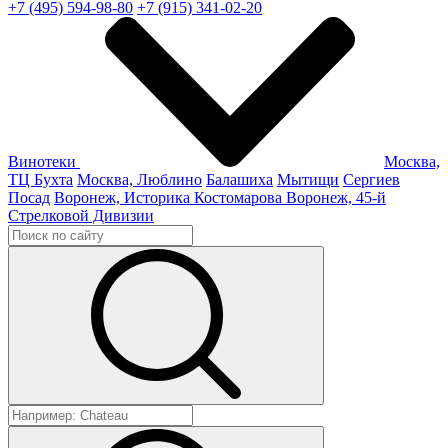
+7 (495) 594-98-80
+7 (915) 341-02-20
Винотеки
Москва,
ТЦ Бухта
Москва, Люблино
Балашиха
Мытищи
Сергиев
Посад
Воронеж, Историка Костомарова
Воронеж, 45-й
Стрелковой Дивизии