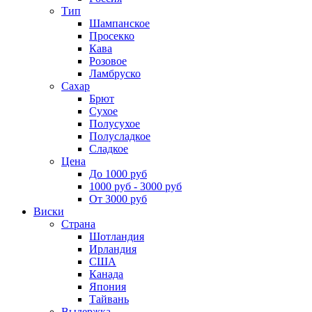
Тип
Шампанское
Просекко
Кава
Розовое
Ламбруско
Сахар
Брют
Сухое
Полусухое
Полусладкое
Сладкое
Цена
До 1000 руб
1000 руб - 3000 руб
От 3000 руб
Виски
Страна
Шотландия
Ирландия
США
Канада
Япония
Тайвань
Выдержка