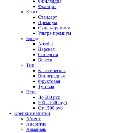
Финляндия
Франция
Класс
Стандарт
Премиум
Супер-премиум
Ультра-премиум
Бренд
Absolut
Царская
Синергия
Вереск
Тип
Классическая
Виноградная
Фруктовая
Тутовая
Цена
До 500 руб
500 - 1500 руб
От 1500 руб
Крепкие напитки
Абсент
Аперитив
Арманьяк