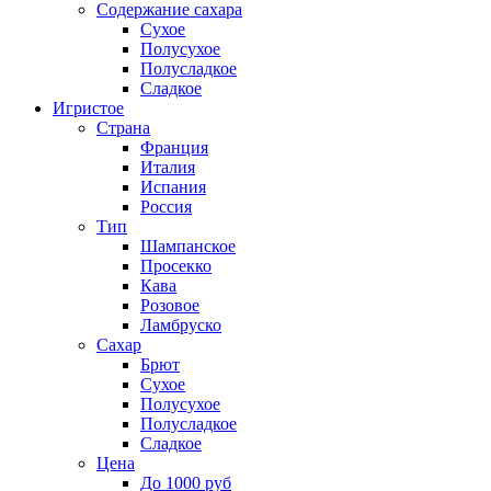
Содержание сахара
Сухое
Полусухое
Полусладкое
Сладкое
Игристое
Страна
Франция
Италия
Испания
Россия
Тип
Шампанское
Просекко
Кава
Розовое
Ламбруско
Сахар
Брют
Сухое
Полусухое
Полусладкое
Сладкое
Цена
До 1000 руб