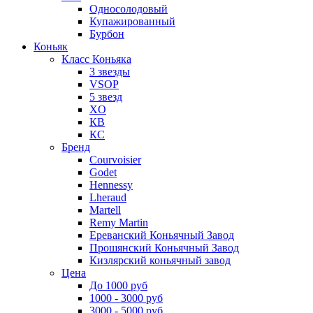
Односолодовый
Купажированный
Бурбон
Коньяк
Класс Коньяка
3 звезды
VSOP
5 звезд
XO
КВ
КС
Бренд
Courvoisier
Godet
Hennessy
Lheraud
Martell
Remy Martin
Ереванский Коньячный Завод
Прошянский Коньячный Завод
Кизлярский коньячный завод
Цена
До 1000 руб
1000 - 3000 руб
3000 - 5000 руб