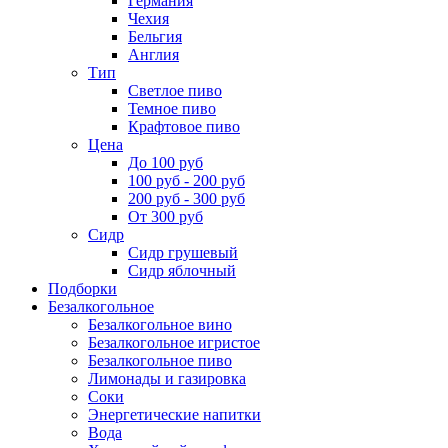
Германия
Чехия
Бельгия
Англия
Тип
Светлое пиво
Темное пиво
Крафтовое пиво
Цена
До 100 руб
100 руб - 200 руб
200 руб - 300 руб
От 300 руб
Сидр
Сидр грушевый
Сидр яблочный
Подборки
Безалкогольное
Безалкогольное вино
Безалкогольное игристое
Безалкогольное пиво
Лимонады и газировка
Соки
Энергетические напитки
Вода