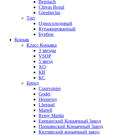
Benriach
Chivas Regal
Glenfarclas
Тип
Односолодовый
Купажированный
Бурбон
Коньяк
Класс Коньяка
3 звезды
VSOP
5 звезд
XO
КВ
КС
Бренд
Courvoisier
Godet
Hennessy
Lheraud
Martell
Remy Martin
Ереванский Коньячный Завод
Прошянский Коньячный Завод
Кизлярский коньячный завод