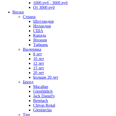
1000 руб - 3000 руб
От 3000 руб
Виски
Страна
Шотландия
Ирландия
США
Канада
Япония
Тайвань
Выдержка
8 лет
10 лет
12 лет
15 лет
20 лет
Больше 20 лет
Бренд
Macallan
Glenfiddich
Jack Daniel's
Benriach
Chivas Regal
Glenfarclas
Тип