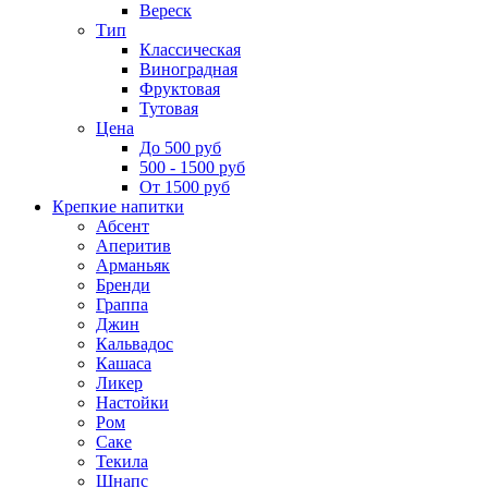
Вереск
Тип
Классическая
Виноградная
Фруктовая
Тутовая
Цена
До 500 руб
500 - 1500 руб
От 1500 руб
Крепкие напитки
Абсент
Аперитив
Арманьяк
Бренди
Граппа
Джин
Кальвадос
Кашаса
Ликер
Настойки
Ром
Саке
Текила
Шнапс