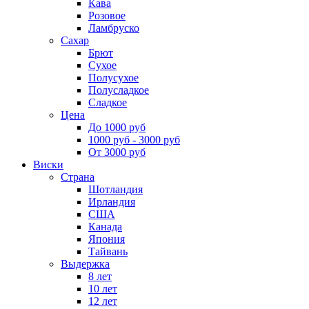
Кава
Розовое
Ламбруско
Сахар
Брют
Сухое
Полусухое
Полусладкое
Сладкое
Цена
До 1000 руб
1000 руб - 3000 руб
От 3000 руб
Виски
Страна
Шотландия
Ирландия
США
Канада
Япония
Тайвань
Выдержка
8 лет
10 лет
12 лет