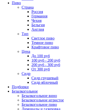
Пиво
Страна
Россия
Германия
Чехия
Бельгия
Англия
Тип
Светлое пиво
Темное пиво
Крафтовое пиво
Цена
До 100 руб
100 руб - 200 руб
200 руб - 300 руб
От 300 руб
Сидр
Сидр грушевый
Сидр яблочный
Подборки
Безалкогольное
Безалкогольное вино
Безалкогольное игристое
Безалкогольное пиво
Лимонады и газировка