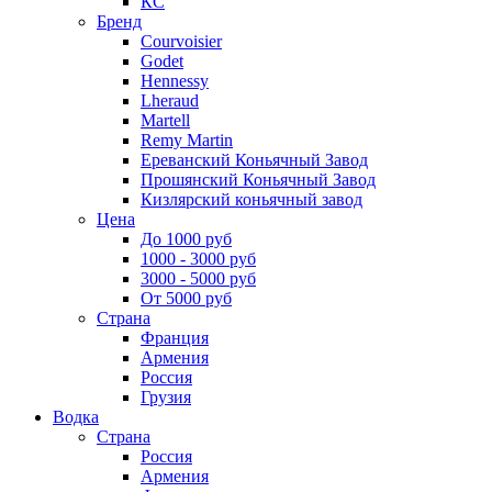
КС
Бренд
Courvoisier
Godet
Hennessy
Lheraud
Martell
Remy Martin
Ереванский Коньячный Завод
Прошянский Коньячный Завод
Кизлярский коньячный завод
Цена
До 1000 руб
1000 - 3000 руб
3000 - 5000 руб
От 5000 руб
Страна
Франция
Армения
Россия
Грузия
Водка
Страна
Россия
Армения