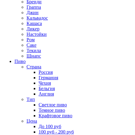
Бренди
Граппа
Джин
Кальвадос
Кашаса
Ликер
Настойки
Ром
Саке
Текила
Шнапс
Пиво
Страна
Россия
Германия
Чехия
Бельгия
Англия
Тип
Светлое пиво
Темное пиво
Крафтовое пиво
Цена
До 100 руб
100 руб - 200 руб