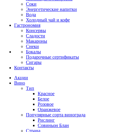
Соки
Энергетические напитки
Вода
Холодный чай и кофе
Гастрономия
Консервы
Сладости
Макароны
Снеки
Бокалы
Подарочные сертификаты
Сигары
Контакты
Акции
Вино
Тип
Красное
Белое
Розовое
Оранжевое
Популярные сорта винограда
Рислинг
Совиньон Блан
Страна