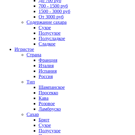
До 700 руб
700 - 1500 руб
1500 - 3000 руб
От 3000 руб
Содержание сахара
Сухое
Полусухое
Полусладкое
Сладкое
Игристое
Страна
Франция
Италия
Испания
Россия
Тип
Шампанское
Просекко
Кава
Розовое
Ламбруско
Сахар
Брют
Сухое
Полусухое