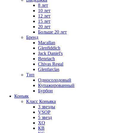
8 лет
10 лет
12 лет
15 лет
20 лет
Больше 20 лет
Бренд
Macallan
Glenfiddich
Jack Daniel's
Benriach
Chivas Regal
Glenfarclas
Тип
Односолодовый
Купажированный
Бурбон
Коньяк
Класс Коньяка
3 звезды
VSOP
5 звезд
XO
КВ