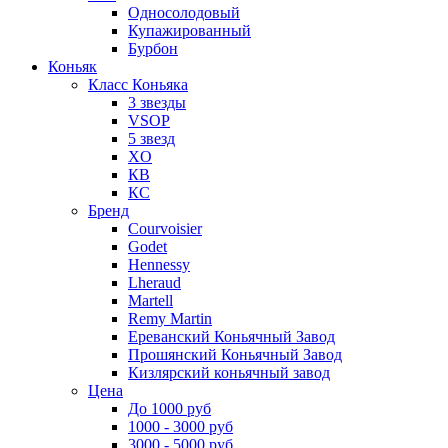
Односолодовый
Купажированный
Бурбон
Коньяк
Класс Коньяка
3 звезды
VSOP
5 звезд
XO
КВ
КС
Бренд
Courvoisier
Godet
Hennessy
Lheraud
Martell
Remy Martin
Ереванский Коньячный Завод
Прошянский Коньячный Завод
Кизлярский коньячный завод
Цена
До 1000 руб
1000 - 3000 руб
3000 - 5000 руб