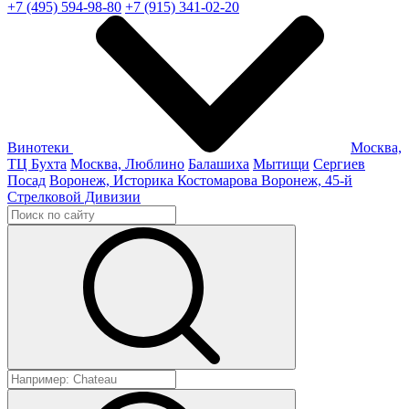
+7 (495) 594-98-80
+7 (915) 341-02-20
Винотеки
Москва,
ТЦ Бухта
Москва, Люблино
Балашиха
Мытищи
Сергиев
Посад
Воронеж, Историка Костомарова
Воронеж, 45-й
Стрелковой Дивизии