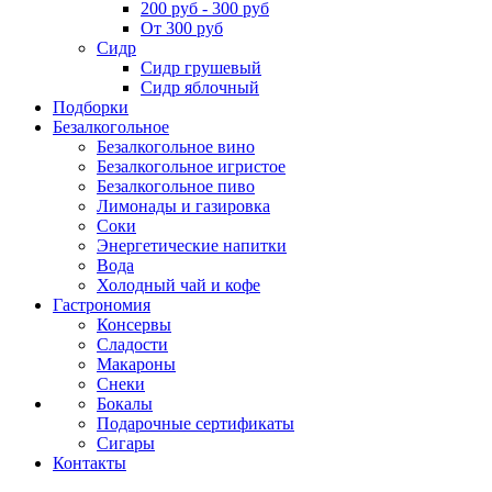
200 руб - 300 руб
От 300 руб
Сидр
Сидр грушевый
Сидр яблочный
Подборки
Безалкогольное
Безалкогольное вино
Безалкогольное игристое
Безалкогольное пиво
Лимонады и газировка
Соки
Энергетические напитки
Вода
Холодный чай и кофе
Гастрономия
Консервы
Сладости
Макароны
Снеки
Бокалы
Подарочные сертификаты
Сигары
Контакты