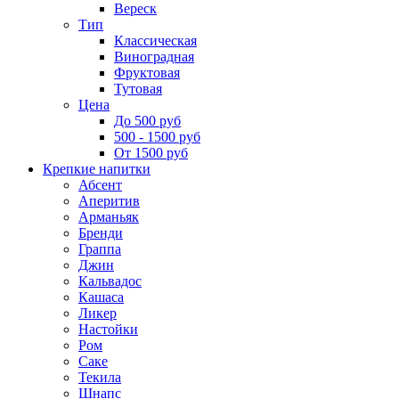
Вереск
Тип
Классическая
Виноградная
Фруктовая
Тутовая
Цена
До 500 руб
500 - 1500 руб
От 1500 руб
Крепкие напитки
Абсент
Аперитив
Арманьяк
Бренди
Граппа
Джин
Кальвадос
Кашаса
Ликер
Настойки
Ром
Саке
Текила
Шнапс