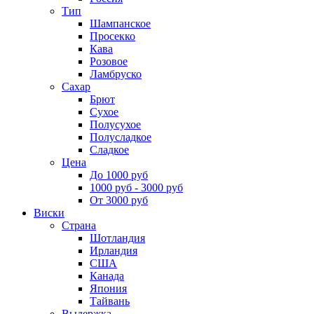
Тип
Шампанское
Просекко
Кава
Розовое
Ламбруско
Сахар
Брют
Сухое
Полусухое
Полусладкое
Сладкое
Цена
До 1000 руб
1000 руб - 3000 руб
От 3000 руб
Виски
Страна
Шотландия
Ирландия
США
Канада
Япония
Тайвань
Выдержка