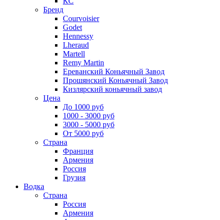
КС
Бренд
Courvoisier
Godet
Hennessy
Lheraud
Martell
Remy Martin
Ереванский Коньячный Завод
Прошянский Коньячный Завод
Кизлярский коньячный завод
Цена
До 1000 руб
1000 - 3000 руб
3000 - 5000 руб
От 5000 руб
Страна
Франция
Армения
Россия
Грузия
Водка
Страна
Россия
Армения