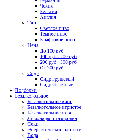
Германия
Чехия
Бельгия
Англия
Тип
Светлое пиво
Темное пиво
Крафтовое пиво
Цена
До 100 руб
100 руб - 200 руб
200 руб - 300 руб
От 300 руб
Сидр
Сидр грушевый
Сидр яблочный
Подборки
Безалкогольное
Безалкогольное вино
Безалкогольное игристое
Безалкогольное пиво
Лимонады и газировка
Соки
Энергетические напитки
Вода