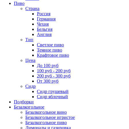
Пиво
Страна
Россия
Германия
Чехия
Бельгия
Англия
Тип
Светлое пиво
Темное пиво
Крафтовое пиво
Цена
До 100 руб
100 руб - 200 руб
200 руб - 300 руб
От 300 руб
Сидр
Сидр грушевый
Сидр яблочный
Подборки
Безалкогольное
Безалкогольное вино
Безалкогольное игристое
Безалкогольное пиво
Лимонады и газировка