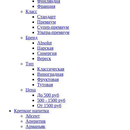
Финляндия
Франция
Класс
Стандарт
Премиум
Супер-премиум
Ультра-премиум
Бренд
Absolut
Царская
Синергия
Вереск
Тип
Классическая
Виноградная
Фруктовая
Тутовая
Цена
До 500 руб
500 - 1500 руб
От 1500 руб
Крепкие напитки
Абсент
Аперитив
Арманьяк