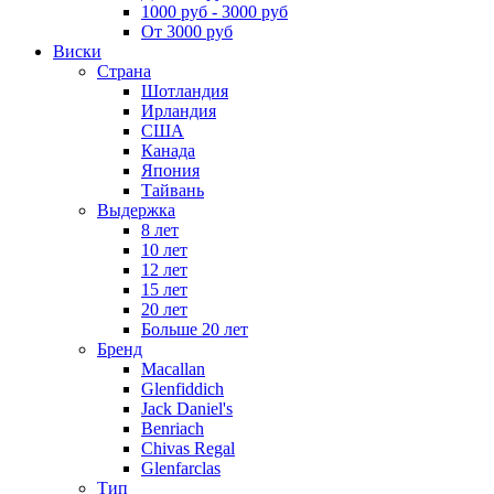
1000 руб - 3000 руб
От 3000 руб
Виски
Страна
Шотландия
Ирландия
США
Канада
Япония
Тайвань
Выдержка
8 лет
10 лет
12 лет
15 лет
20 лет
Больше 20 лет
Бренд
Macallan
Glenfiddich
Jack Daniel's
Benriach
Chivas Regal
Glenfarclas
Тип