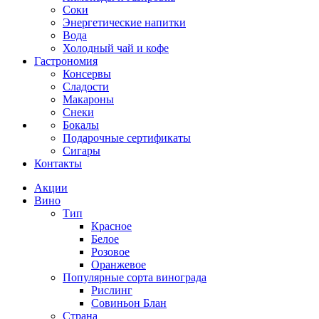
Соки
Энергетические напитки
Вода
Холодный чай и кофе
Гастрономия
Консервы
Сладости
Макароны
Снеки
Бокалы
Подарочные сертификаты
Сигары
Контакты
Акции
Вино
Тип
Красное
Белое
Розовое
Оранжевое
Популярные сорта винограда
Рислинг
Совиньон Блан
Страна