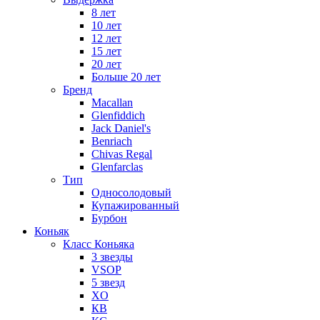
8 лет
10 лет
12 лет
15 лет
20 лет
Больше 20 лет
Бренд
Macallan
Glenfiddich
Jack Daniel's
Benriach
Chivas Regal
Glenfarclas
Тип
Односолодовый
Купажированный
Бурбон
Коньяк
Класс Коньяка
3 звезды
VSOP
5 звезд
XO
КВ