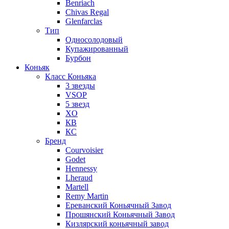
Benriach
Chivas Regal
Glenfarclas
Тип
Односолодовый
Купажированный
Бурбон
Коньяк
Класс Коньяка
3 звезды
VSOP
5 звезд
XO
КВ
КС
Бренд
Courvoisier
Godet
Hennessy
Lheraud
Martell
Remy Martin
Ереванский Коньячный Завод
Прошянский Коньячный Завод
Кизлярский коньячный завод