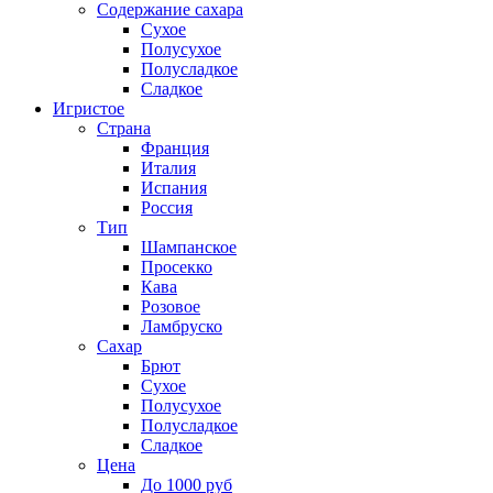
Содержание сахара
Сухое
Полусухое
Полусладкое
Сладкое
Игристое
Страна
Франция
Италия
Испания
Россия
Тип
Шампанское
Просекко
Кава
Розовое
Ламбруско
Сахар
Брют
Сухое
Полусухое
Полусладкое
Сладкое
Цена
До 1000 руб