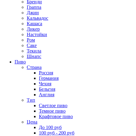
Бренди
Граппа
Джин
Кальвадос
Кашаса
Ликер
Настойки
Ром
Саке
Текила
Шнапс
Пиво
Страна
Россия
Германия
Чехия
Бельгия
Англия
Тип
Светлое пиво
Темное пиво
Крафтовое пиво
Цена
До 100 руб
100 руб - 200 руб