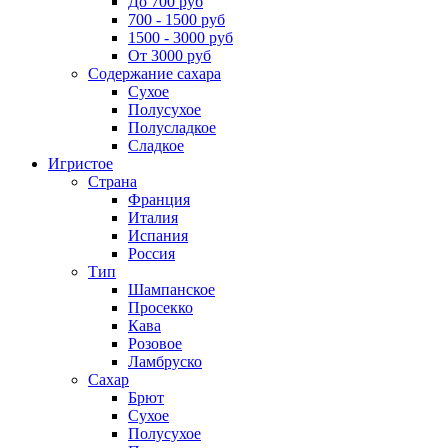
До 700 руб
700 - 1500 руб
1500 - 3000 руб
От 3000 руб
Содержание сахара
Сухое
Полусухое
Полусладкое
Сладкое
Игристое
Страна
Франция
Италия
Испания
Россия
Тип
Шампанское
Просекко
Кава
Розовое
Ламбруско
Сахар
Брют
Сухое
Полусухое