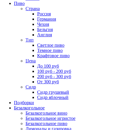
Пиво
Страна
Россия
Германия
Чехия
Бельгия
Англия
Тип
Светлое пиво
Темное пиво
Крафтовое пиво
Цена
До 100 руб
100 руб - 200 руб
200 руб - 300 руб
От 300 руб
Сидр
Сидр грушевый
Сидр яблочный
Подборки
Безалкогольное
Безалкогольное вино
Безалкогольное игристое
Безалкогольное пиво
Лимонады и газировка