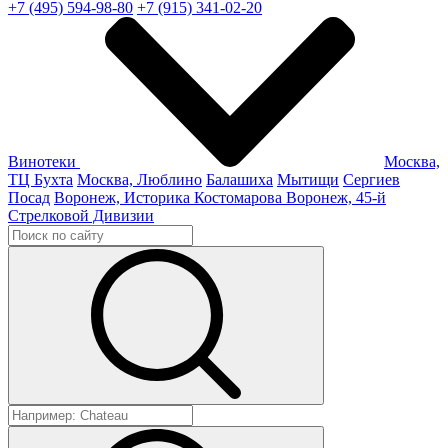
+7 (495) 594-98-80
+7 (915) 341-02-20
Винотеки
Москва,
ТЦ Бухта
Москва, Люблино
Балашиха
Мытищи
Сергиев
Посад
Воронеж, Историка Костомарова
Воронеж, 45-й
Стрелковой Дивизии