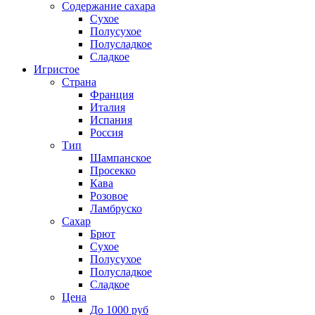
Содержание сахара
Сухое
Полусухое
Полусладкое
Сладкое
Игристое
Страна
Франция
Италия
Испания
Россия
Тип
Шампанское
Просекко
Кава
Розовое
Ламбруско
Сахар
Брют
Сухое
Полусухое
Полусладкое
Сладкое
Цена
До 1000 руб