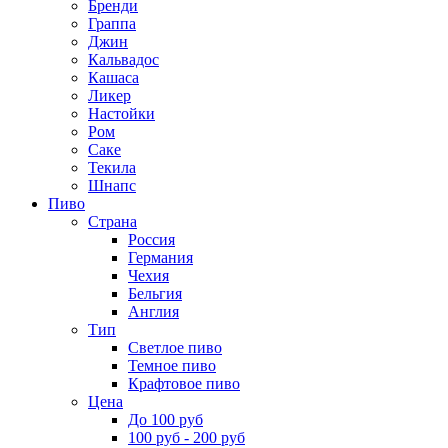
Бренди
Граппа
Джин
Кальвадос
Кашаса
Ликер
Настойки
Ром
Саке
Текила
Шнапс
Пиво
Страна
Россия
Германия
Чехия
Бельгия
Англия
Тип
Светлое пиво
Темное пиво
Крафтовое пиво
Цена
До 100 руб
100 руб - 200 руб