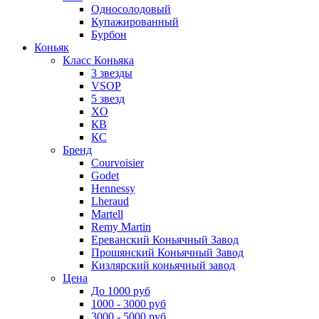
Односолодовый
Купажированный
Бурбон
Коньяк
Класс Коньяка
3 звезды
VSOP
5 звезд
XO
КВ
КС
Бренд
Courvoisier
Godet
Hennessy
Lheraud
Martell
Remy Martin
Ереванский Коньячный Завод
Прошянский Коньячный Завод
Кизлярский коньячный завод
Цена
До 1000 руб
1000 - 3000 руб
3000 - 5000 руб