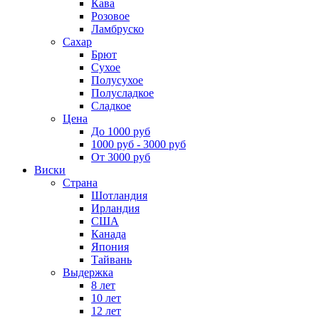
Кава
Розовое
Ламбруско
Сахар
Брют
Сухое
Полусухое
Полусладкое
Сладкое
Цена
До 1000 руб
1000 руб - 3000 руб
От 3000 руб
Виски
Страна
Шотландия
Ирландия
США
Канада
Япония
Тайвань
Выдержка
8 лет
10 лет
12 лет