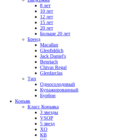
8 лет
10 лет
12 лет
15 лет
20 лет
Больше 20 лет
Бренд
Macallan
Glenfiddich
Jack Daniel's
Benriach
Chivas Regal
Glenfarclas
Тип
Односолодовый
Купажированный
Бурбон
Коньяк
Класс Коньяка
3 звезды
VSOP
5 звезд
XO
КВ