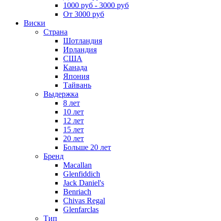
1000 руб - 3000 руб
От 3000 руб
Виски
Страна
Шотландия
Ирландия
США
Канада
Япония
Тайвань
Выдержка
8 лет
10 лет
12 лет
15 лет
20 лет
Больше 20 лет
Бренд
Macallan
Glenfiddich
Jack Daniel's
Benriach
Chivas Regal
Glenfarclas
Тип