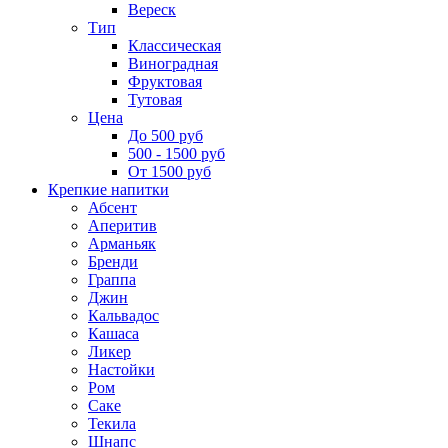
Вереск
Тип
Классическая
Виноградная
Фруктовая
Тутовая
Цена
До 500 руб
500 - 1500 руб
От 1500 руб
Крепкие напитки
Абсент
Аперитив
Арманьяк
Бренди
Граппа
Джин
Кальвадос
Кашаса
Ликер
Настойки
Ром
Саке
Текила
Шнапс