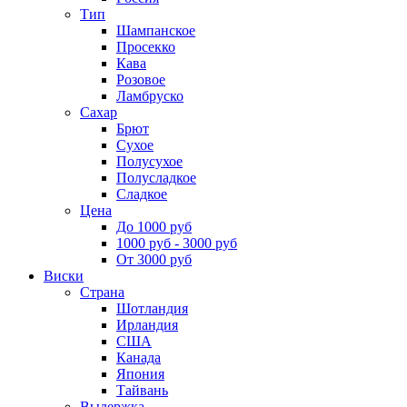
Тип
Шампанское
Просекко
Кава
Розовое
Ламбруско
Сахар
Брют
Сухое
Полусухое
Полусладкое
Сладкое
Цена
До 1000 руб
1000 руб - 3000 руб
От 3000 руб
Виски
Страна
Шотландия
Ирландия
США
Канада
Япония
Тайвань
Выдержка