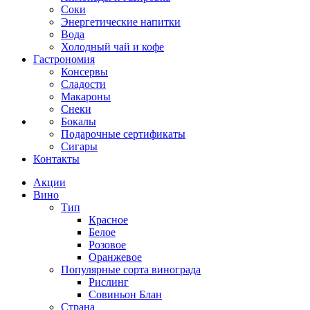
Соки
Энергетические напитки
Вода
Холодный чай и кофе
Гастрономия
Консервы
Сладости
Макароны
Снеки
Бокалы
Подарочные сертификаты
Сигары
Контакты
Акции
Вино
Тип
Красное
Белое
Розовое
Оранжевое
Популярные сорта винограда
Рислинг
Совиньон Блан
Страна