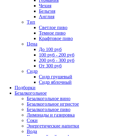
Германия
Чехия
Бельгия
Англия
Тип
Светлое пиво
Темное пиво
Крафтовое пиво
Цена
До 100 руб
100 руб - 200 руб
200 руб - 300 руб
От 300 руб
Сидр
Сидр грушевый
Сидр яблочный
Подборки
Безалкогольное
Безалкогольное вино
Безалкогольное игристое
Безалкогольное пиво
Лимонады и газировка
Соки
Энергетические напитки
Вода