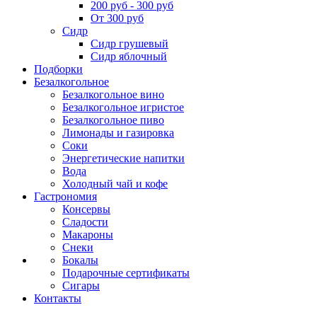
200 руб - 300 руб
От 300 руб
Сидр
Сидр грушевый
Сидр яблочный
Подборки
Безалкогольное
Безалкогольное вино
Безалкогольное игристое
Безалкогольное пиво
Лимонады и газировка
Соки
Энергетические напитки
Вода
Холодный чай и кофе
Гастрономия
Консервы
Сладости
Макароны
Снеки
Бокалы
Подарочные сертификаты
Сигары
Контакты