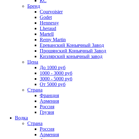
КС
Бренд
Courvoisier
Godet
Hennessy
Lheraud
Martell
Remy Martin
Ереванский Коньячный Завод
Прошянский Коньячный Завод
Кизлярский коньячный завод
Цена
До 1000 руб
1000 - 3000 руб
3000 - 5000 руб
От 5000 руб
Страна
Франция
Армения
Россия
Грузия
Водка
Страна
Россия
Армения