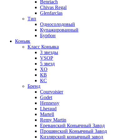
Benriach
Chivas Regal
Glenfarclas
Тип
Односолодовый
Купажированный
Бурбон
Коньяк
Класс Коньяка
3 звезды
VSOP
5 звезд
XO
КВ
КС
Бренд
Courvoisier
Godet
Hennessy
Lheraud
Martell
Remy Martin
Ереванский Коньячный Завод
Прошянский Коньячный Завод
Кизлярский коньячный завод