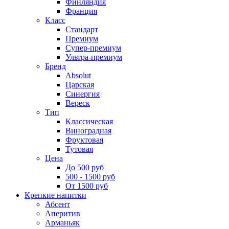
Финляндия
Франция
Класс
Стандарт
Премиум
Супер-премиум
Ультра-премиум
Бренд
Absolut
Царская
Синергия
Вереск
Тип
Классическая
Виноградная
Фруктовая
Тутовая
Цена
До 500 руб
500 - 1500 руб
От 1500 руб
Крепкие напитки
Абсент
Аперитив
Арманьяк