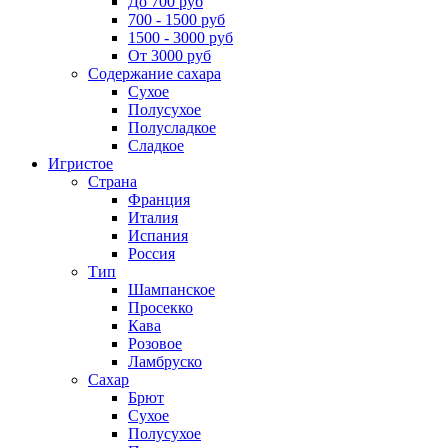
До 700 руб
700 - 1500 руб
1500 - 3000 руб
От 3000 руб
Содержание сахара
Сухое
Полусухое
Полусладкое
Сладкое
Игристое
Страна
Франция
Италия
Испания
Россия
Тип
Шампанское
Просекко
Кава
Розовое
Ламбруско
Сахар
Брют
Сухое
Полусухое