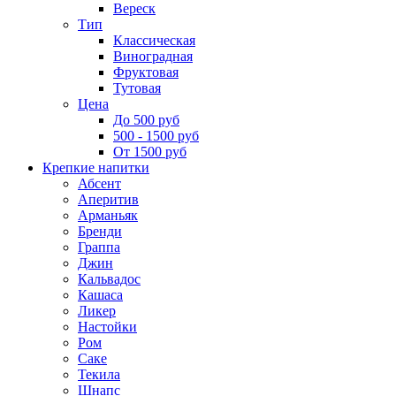
Вереск
Тип
Классическая
Виноградная
Фруктовая
Тутовая
Цена
До 500 руб
500 - 1500 руб
От 1500 руб
Крепкие напитки
Абсент
Аперитив
Арманьяк
Бренди
Граппа
Джин
Кальвадос
Кашаса
Ликер
Настойки
Ром
Саке
Текила
Шнапс