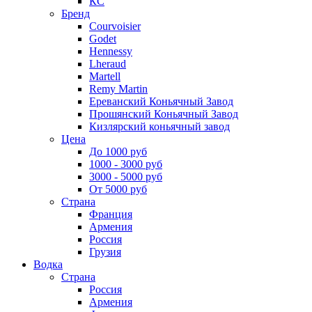
КС
Бренд
Courvoisier
Godet
Hennessy
Lheraud
Martell
Remy Martin
Ереванский Коньячный Завод
Прошянский Коньячный Завод
Кизлярский коньячный завод
Цена
До 1000 руб
1000 - 3000 руб
3000 - 5000 руб
От 5000 руб
Страна
Франция
Армения
Россия
Грузия
Водка
Страна
Россия
Армения