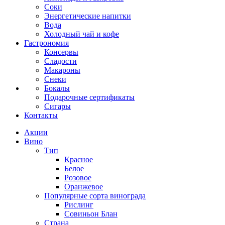
Соки
Энергетические напитки
Вода
Холодный чай и кофе
Гастрономия
Консервы
Сладости
Макароны
Снеки
Бокалы
Подарочные сертификаты
Сигары
Контакты
Акции
Вино
Тип
Красное
Белое
Розовое
Оранжевое
Популярные сорта винограда
Рислинг
Совиньон Блан
Страна