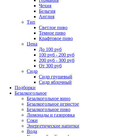
Германия
Чехия
Бельгия
Англия
Тип
Светлое пиво
Темное пиво
Крафтовое пиво
Цена
До 100 руб
100 руб - 200 руб
200 руб - 300 руб
От 300 руб
Сидр
Сидр грушевый
Сидр яблочный
Подборки
Безалкогольное
Безалкогольное вино
Безалкогольное игристое
Безалкогольное пиво
Лимонады и газировка
Соки
Энергетические напитки
Вода