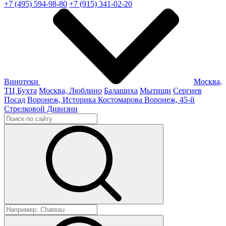
+7 (495) 594-98-80
+7 (915) 341-02-20
Винотеки
Москва,
ТЦ Бухта
Москва, Люблино
Балашиха
Мытищи
Сергиев
Посад
Воронеж, Историка Костомарова
Воронеж, 45-й
Стрелковой Дивизии