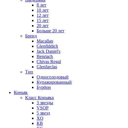
8 лет
10 лет
12 лет
15 лет
20 лет
Больше 20 лет
Бренд
Macallan
Glenfiddich
Jack Daniel's
Benriach
Chivas Regal
Glenfarclas
Тип
Односолодовый
Купажированный
Бурбон
Коньяк
Класс Коньяка
3 звезды
VSOP
5 звезд
XO
КВ