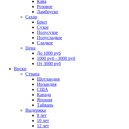
Кава
Розовое
Ламбруско
Сахар
Брют
Сухое
Полусухое
Полусладкое
Сладкое
Цена
До 1000 руб
1000 руб - 3000 руб
От 3000 руб
Виски
Страна
Шотландия
Ирландия
США
Канада
Япония
Тайвань
Выдержка
8 лет
10 лет
12 лет