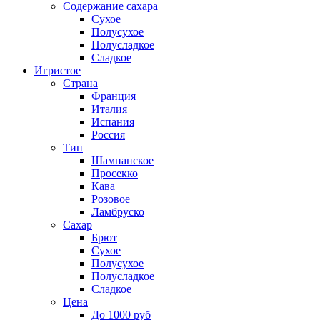
Содержание сахара
Сухое
Полусухое
Полусладкое
Сладкое
Игристое
Страна
Франция
Италия
Испания
Россия
Тип
Шампанское
Просекко
Кава
Розовое
Ламбруско
Сахар
Брют
Сухое
Полусухое
Полусладкое
Сладкое
Цена
До 1000 руб