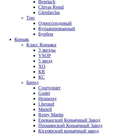
Benriach
Chivas Regal
Glenfarclas
Тип
Односолодовый
Купажированный
Бурбон
Коньяк
Класс Коньяка
3 звезды
VSOP
5 звезд
XO
КВ
КС
Бренд
Courvoisier
Godet
Hennessy
Lheraud
Martell
Remy Martin
Ереванский Коньячный Завод
Прошянский Коньячный Завод
Кизлярский коньячный завод