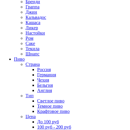
Бренди
Граппа
Джин
Кальвадос
Кашаса
Ликер
Настойки
Ром
Саке
Текила
Шнапс
Пиво
Страна
Россия
Германия
Чехия
Бельгия
Англия
Тип
Светлое пиво
Темное пиво
Крафтовое пиво
Цена
До 100 руб
100 руб - 200 руб