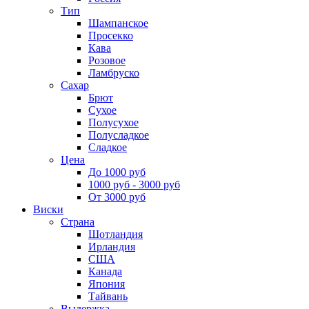
Тип
Шампанское
Просекко
Кава
Розовое
Ламбруско
Сахар
Брют
Сухое
Полусухое
Полусладкое
Сладкое
Цена
До 1000 руб
1000 руб - 3000 руб
От 3000 руб
Виски
Страна
Шотландия
Ирландия
США
Канада
Япония
Тайвань
Выдержка