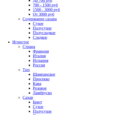
До 700 руб
700 - 1500 руб
1500 - 3000 руб
От 3000 руб
Содержание сахара
Сухое
Полусухое
Полусладкое
Сладкое
Игристое
Страна
Франция
Италия
Испания
Россия
Тип
Шампанское
Просекко
Кава
Розовое
Ламбруско
Сахар
Брют
Сухое
Полусухое