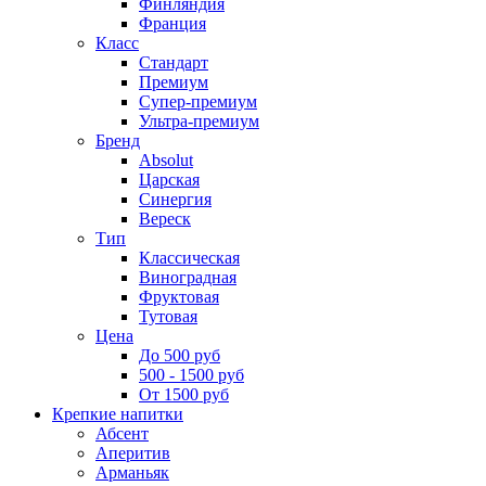
Финляндия
Франция
Класс
Стандарт
Премиум
Супер-премиум
Ультра-премиум
Бренд
Absolut
Царская
Синергия
Вереск
Тип
Классическая
Виноградная
Фруктовая
Тутовая
Цена
До 500 руб
500 - 1500 руб
От 1500 руб
Крепкие напитки
Абсент
Аперитив
Арманьяк