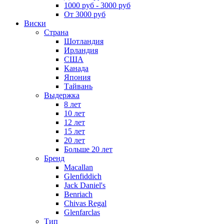
1000 руб - 3000 руб
От 3000 руб
Виски
Страна
Шотландия
Ирландия
США
Канада
Япония
Тайвань
Выдержка
8 лет
10 лет
12 лет
15 лет
20 лет
Больше 20 лет
Бренд
Macallan
Glenfiddich
Jack Daniel's
Benriach
Chivas Regal
Glenfarclas
Тип