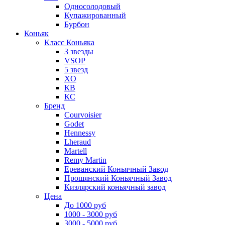
Односолодовый
Купажированный
Бурбон
Коньяк
Класс Коньяка
3 звезды
VSOP
5 звезд
XO
КВ
КС
Бренд
Courvoisier
Godet
Hennessy
Lheraud
Martell
Remy Martin
Ереванский Коньячный Завод
Прошянский Коньячный Завод
Кизлярский коньячный завод
Цена
До 1000 руб
1000 - 3000 руб
3000 - 5000 руб