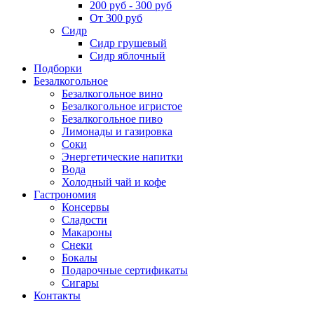
200 руб - 300 руб
От 300 руб
Сидр
Сидр грушевый
Сидр яблочный
Подборки
Безалкогольное
Безалкогольное вино
Безалкогольное игристое
Безалкогольное пиво
Лимонады и газировка
Соки
Энергетические напитки
Вода
Холодный чай и кофе
Гастрономия
Консервы
Сладости
Макароны
Снеки
Бокалы
Подарочные сертификаты
Сигары
Контакты