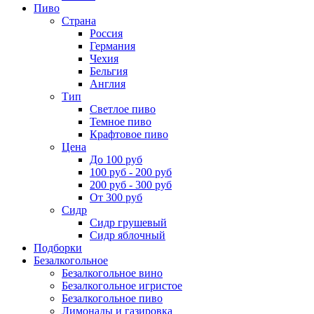
Пиво
Страна
Россия
Германия
Чехия
Бельгия
Англия
Тип
Светлое пиво
Темное пиво
Крафтовое пиво
Цена
До 100 руб
100 руб - 200 руб
200 руб - 300 руб
От 300 руб
Сидр
Сидр грушевый
Сидр яблочный
Подборки
Безалкогольное
Безалкогольное вино
Безалкогольное игристое
Безалкогольное пиво
Лимонады и газировка