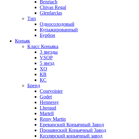
Benriach
Chivas Regal
Glenfarclas
Тип
Односолодовый
Купажированный
Бурбон
Коньяк
Класс Коньяка
3 звезды
VSOP
5 звезд
XO
КВ
КС
Бренд
Courvoisier
Godet
Hennessy
Lheraud
Martell
Remy Martin
Ереванский Коньячный Завод
Прошянский Коньячный Завод
Кизлярский коньячный завод