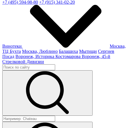
+7 (495) 594-98-80
+7 (915) 341-02-20
Винотеки
Москва,
ТЦ Бухта
Москва, Люблино
Балашиха
Мытищи
Сергиев
Посад
Воронеж, Историка Костомарова
Воронеж, 45-й
Стрелковой Дивизии