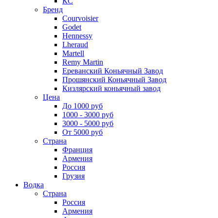
КС
Бренд
Courvoisier
Godet
Hennessy
Lheraud
Martell
Remy Martin
Ереванский Коньячный Завод
Прошянский Коньячный Завод
Кизлярский коньячный завод
Цена
До 1000 руб
1000 - 3000 руб
3000 - 5000 руб
От 5000 руб
Страна
Франция
Армения
Россия
Грузия
Водка
Страна
Россия
Армения