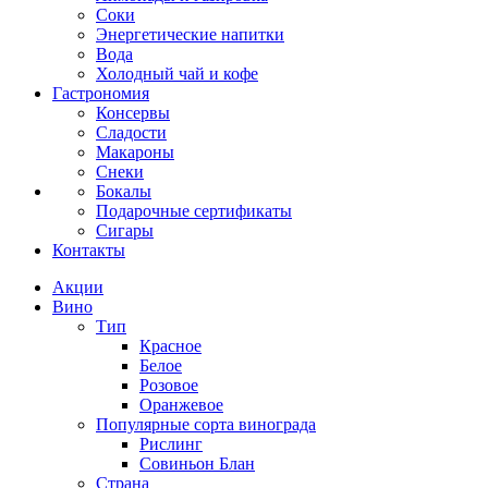
Соки
Энергетические напитки
Вода
Холодный чай и кофе
Гастрономия
Консервы
Сладости
Макароны
Снеки
Бокалы
Подарочные сертификаты
Сигары
Контакты
Акции
Вино
Тип
Красное
Белое
Розовое
Оранжевое
Популярные сорта винограда
Рислинг
Совиньон Блан
Страна