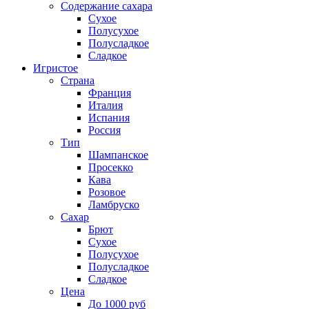
Содержание сахара
Сухое
Полусухое
Полусладкое
Сладкое
Игристое
Страна
Франция
Италия
Испания
Россия
Тип
Шампанское
Просекко
Кава
Розовое
Ламбруско
Сахар
Брют
Сухое
Полусухое
Полусладкое
Сладкое
Цена
До 1000 руб