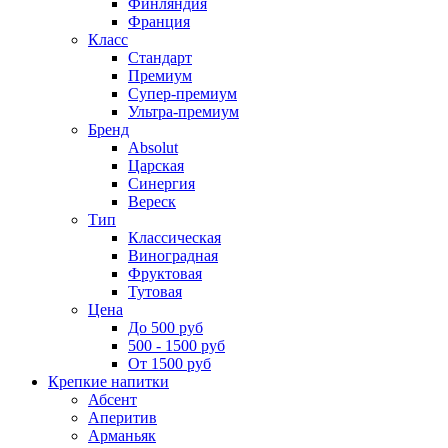
Финляндия
Франция
Класс
Стандарт
Премиум
Супер-премиум
Ультра-премиум
Бренд
Absolut
Царская
Синергия
Вереск
Тип
Классическая
Виноградная
Фруктовая
Тутовая
Цена
До 500 руб
500 - 1500 руб
От 1500 руб
Крепкие напитки
Абсент
Аперитив
Арманьяк