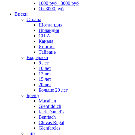
1000 руб - 3000 руб
От 3000 руб
Виски
Страна
Шотландия
Ирландия
США
Канада
Япония
Тайвань
Выдержка
8 лет
10 лет
12 лет
15 лет
20 лет
Больше 20 лет
Бренд
Macallan
Glenfiddich
Jack Daniel's
Benriach
Chivas Regal
Glenfarclas
Тип