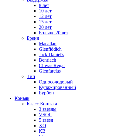
8 лет
10 лет
12 лет
15 лет
20 лет
Больше 20 лет
Бренд
Macallan
Glenfiddich
Jack Daniel's
Benriach
Chivas Regal
Glenfarclas
Тип
Односолодовый
Купажированный
Бурбон
Коньяк
Класс Коньяка
3 звезды
VSOP
5 звезд
XO
КВ