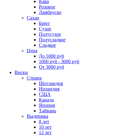
Кава
Розовое
Ламбруско
Сахар
Брют
Сухое
Полусухое
Полусладкое
Сладкое
Цена
До 1000 руб
1000 руб - 3000 руб
От 3000 руб
Виски
Страна
Шотландия
Ирландия
США
Канада
Япония
Тайвань
Выдержка
8 лет
10 лет
12 лет