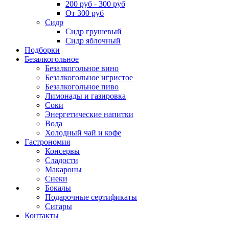
200 руб - 300 руб
От 300 руб
Сидр
Сидр грушевый
Сидр яблочный
Подборки
Безалкогольное
Безалкогольное вино
Безалкогольное игристое
Безалкогольное пиво
Лимонады и газировка
Соки
Энергетические напитки
Вода
Холодный чай и кофе
Гастрономия
Консервы
Сладости
Макароны
Снеки
Бокалы
Подарочные сертификаты
Сигары
Контакты