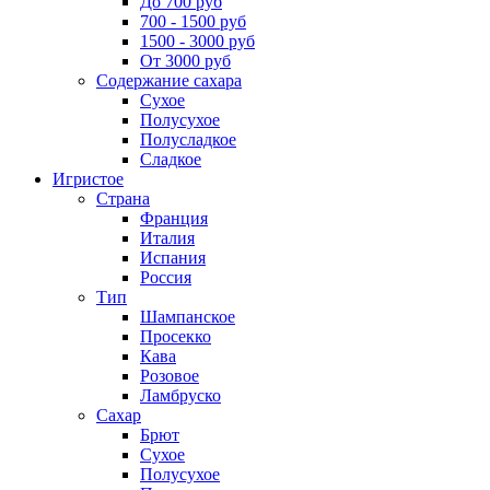
До 700 руб
700 - 1500 руб
1500 - 3000 руб
От 3000 руб
Содержание сахара
Сухое
Полусухое
Полусладкое
Сладкое
Игристое
Страна
Франция
Италия
Испания
Россия
Тип
Шампанское
Просекко
Кава
Розовое
Ламбруско
Сахар
Брют
Сухое
Полусухое