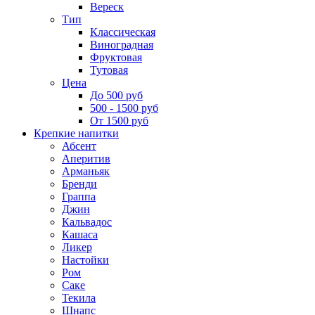
Вереск
Тип
Классическая
Виноградная
Фруктовая
Тутовая
Цена
До 500 руб
500 - 1500 руб
От 1500 руб
Крепкие напитки
Абсент
Аперитив
Арманьяк
Бренди
Граппа
Джин
Кальвадос
Кашаса
Ликер
Настойки
Ром
Саке
Текила
Шнапс