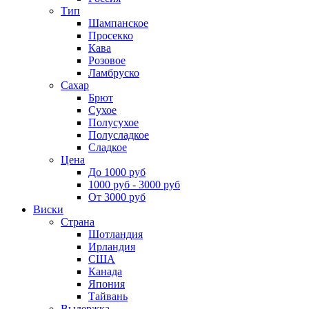
Тип
Шампанское
Просекко
Кава
Розовое
Ламбруско
Сахар
Брют
Сухое
Полусухое
Полусладкое
Сладкое
Цена
До 1000 руб
1000 руб - 3000 руб
От 3000 руб
Виски
Страна
Шотландия
Ирландия
США
Канада
Япония
Тайвань
Выдержка