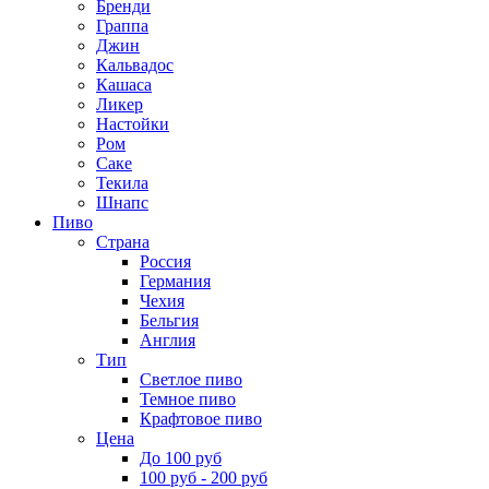
Бренди
Граппа
Джин
Кальвадос
Кашаса
Ликер
Настойки
Ром
Саке
Текила
Шнапс
Пиво
Страна
Россия
Германия
Чехия
Бельгия
Англия
Тип
Светлое пиво
Темное пиво
Крафтовое пиво
Цена
До 100 руб
100 руб - 200 руб