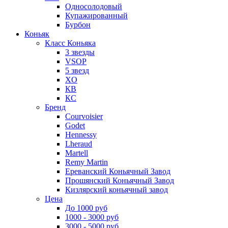
Односолодовый
Купажированный
Бурбон
Коньяк
Класс Коньяка
3 звезды
VSOP
5 звезд
XO
КВ
КС
Бренд
Courvoisier
Godet
Hennessy
Lheraud
Martell
Remy Martin
Ереванский Коньячный Завод
Прошянский Коньячный Завод
Кизлярский коньячный завод
Цена
До 1000 руб
1000 - 3000 руб
3000 - 5000 руб