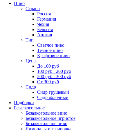
Пиво
Страна
Россия
Германия
Чехия
Бельгия
Англия
Тип
Светлое пиво
Темное пиво
Крафтовое пиво
Цена
До 100 руб
100 руб - 200 руб
200 руб - 300 руб
От 300 руб
Сидр
Сидр грушевый
Сидр яблочный
Подборки
Безалкогольное
Безалкогольное вино
Безалкогольное игристое
Безалкогольное пиво
Лимонады и газировка