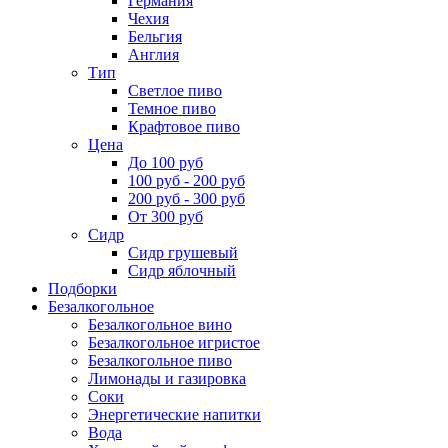
Германия
Чехия
Бельгия
Англия
Тип
Светлое пиво
Темное пиво
Крафтовое пиво
Цена
До 100 руб
100 руб - 200 руб
200 руб - 300 руб
От 300 руб
Сидр
Сидр грушевый
Сидр яблочный
Подборки
Безалкогольное
Безалкогольное вино
Безалкогольное игристое
Безалкогольное пиво
Лимонады и газировка
Соки
Энергетические напитки
Вода