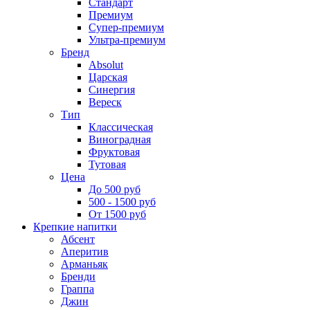
Стандарт
Премиум
Супер-премиум
Ультра-премиум
Бренд
Absolut
Царская
Синергия
Вереск
Тип
Классическая
Виноградная
Фруктовая
Тутовая
Цена
До 500 руб
500 - 1500 руб
От 1500 руб
Крепкие напитки
Абсент
Аперитив
Арманьяк
Бренди
Граппа
Джин