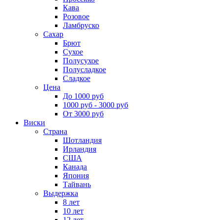
Кава
Розовое
Ламбруско
Сахар
Брют
Сухое
Полусухое
Полусладкое
Сладкое
Цена
До 1000 руб
1000 руб - 3000 руб
От 3000 руб
Виски
Страна
Шотландия
Ирландия
США
Канада
Япония
Тайвань
Выдержка
8 лет
10 лет
12 лет