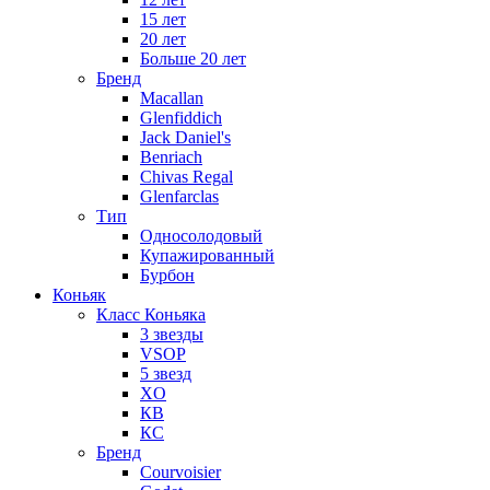
15 лет
20 лет
Больше 20 лет
Бренд
Macallan
Glenfiddich
Jack Daniel's
Benriach
Chivas Regal
Glenfarclas
Тип
Односолодовый
Купажированный
Бурбон
Коньяк
Класс Коньяка
3 звезды
VSOP
5 звезд
XO
КВ
КС
Бренд
Courvoisier