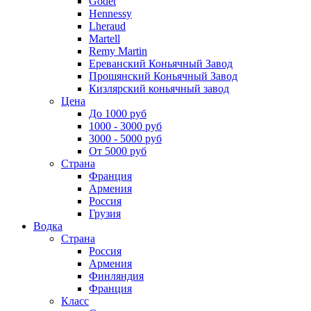
Godet
Hennessy
Lheraud
Martell
Remy Martin
Ереванский Коньячный Завод
Прошянский Коньячный Завод
Кизлярский коньячный завод
Цена
До 1000 руб
1000 - 3000 руб
3000 - 5000 руб
От 5000 руб
Страна
Франция
Армения
Россия
Грузия
Водка
Страна
Россия
Армения
Финляндия
Франция
Класс