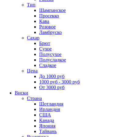
Тип
Шампанское
Просекко
Кава
Розовое
Ламбруско
Сахар
Брют
Сухое
Полусухое
Полусладкое
Сладкое
Цена
До 1000 руб
1000 руб - 3000 руб
От 3000 руб
Виски
Страна
Шотландия
Ирландия
США
Канада
Япония
Тайвань
Выдержка