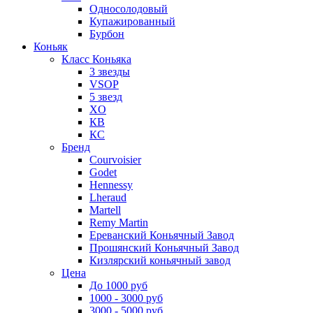
Односолодовый
Купажированный
Бурбон
Коньяк
Класс Коньяка
3 звезды
VSOP
5 звезд
XO
КВ
КС
Бренд
Courvoisier
Godet
Hennessy
Lheraud
Martell
Remy Martin
Ереванский Коньячный Завод
Прошянский Коньячный Завод
Кизлярский коньячный завод
Цена
До 1000 руб
1000 - 3000 руб
3000 - 5000 руб