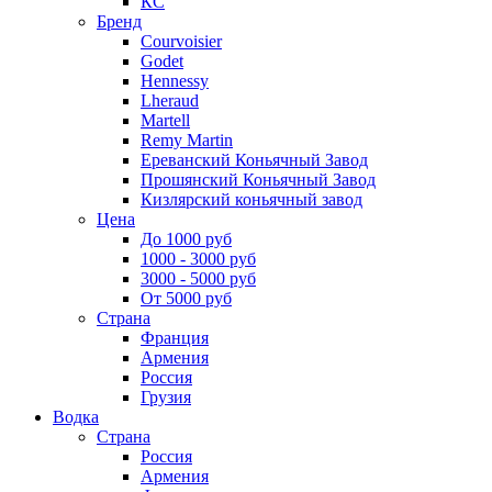
КС
Бренд
Courvoisier
Godet
Hennessy
Lheraud
Martell
Remy Martin
Ереванский Коньячный Завод
Прошянский Коньячный Завод
Кизлярский коньячный завод
Цена
До 1000 руб
1000 - 3000 руб
3000 - 5000 руб
От 5000 руб
Страна
Франция
Армения
Россия
Грузия
Водка
Страна
Россия
Армения