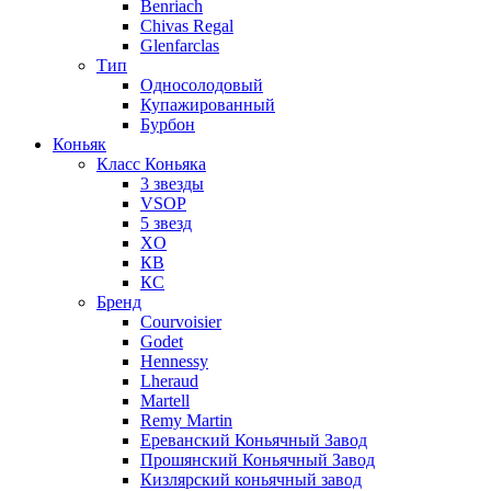
Benriach
Chivas Regal
Glenfarclas
Тип
Односолодовый
Купажированный
Бурбон
Коньяк
Класс Коньяка
3 звезды
VSOP
5 звезд
XO
КВ
КС
Бренд
Courvoisier
Godet
Hennessy
Lheraud
Martell
Remy Martin
Ереванский Коньячный Завод
Прошянский Коньячный Завод
Кизлярский коньячный завод