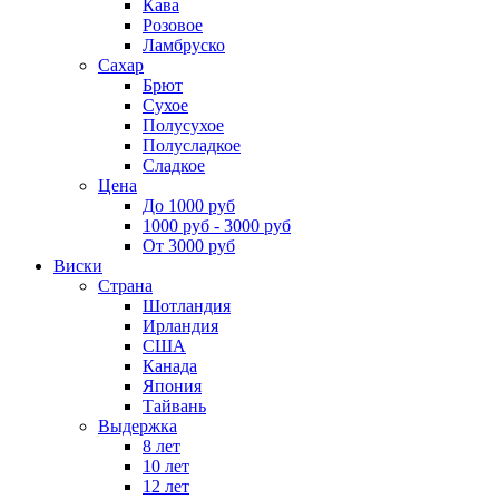
Кава
Розовое
Ламбруско
Сахар
Брют
Сухое
Полусухое
Полусладкое
Сладкое
Цена
До 1000 руб
1000 руб - 3000 руб
От 3000 руб
Виски
Страна
Шотландия
Ирландия
США
Канада
Япония
Тайвань
Выдержка
8 лет
10 лет
12 лет