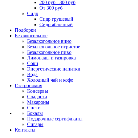
200 руб - 300 руб
От 300 руб
Сидр
Сидр грушевый
Сидр яблочный
Подборки
Безалкогольное
Безалкогольное вино
Безалкогольное игристое
Безалкогольное пиво
Лимонады и газировка
Соки
Энергетические напитки
Вода
Холодный чай и кофе
Гастрономия
Консервы
Сладости
Макароны
Снеки
Бокалы
Подарочные сертификаты
Сигары
Контакты