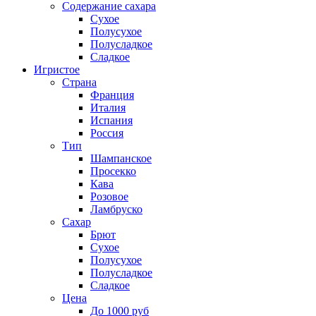
Содержание сахара
Сухое
Полусухое
Полусладкое
Сладкое
Игристое
Страна
Франция
Италия
Испания
Россия
Тип
Шампанское
Просекко
Кава
Розовое
Ламбруско
Сахар
Брют
Сухое
Полусухое
Полусладкое
Сладкое
Цена
До 1000 руб