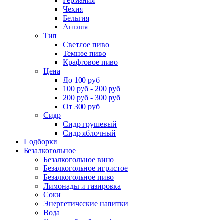
Германия
Чехия
Бельгия
Англия
Тип
Светлое пиво
Темное пиво
Крафтовое пиво
Цена
До 100 руб
100 руб - 200 руб
200 руб - 300 руб
От 300 руб
Сидр
Сидр грушевый
Сидр яблочный
Подборки
Безалкогольное
Безалкогольное вино
Безалкогольное игристое
Безалкогольное пиво
Лимонады и газировка
Соки
Энергетические напитки
Вода