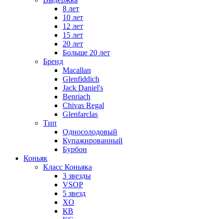
8 лет
10 лет
12 лет
15 лет
20 лет
Больше 20 лет
Бренд
Macallan
Glenfiddich
Jack Daniel's
Benriach
Chivas Regal
Glenfarclas
Тип
Односолодовый
Купажированный
Бурбон
Коньяк
Класс Коньяка
3 звезды
VSOP
5 звезд
XO
КВ