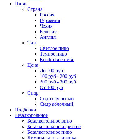
Пиво
Страна
Россия
Германия
Чехия
Бельгия
Англия
Тип
Светлое пиво
Темное пиво
Крафтовое пиво
Цена
До 100 руб
100 руб - 200 руб
200 руб - 300 руб
От 300 руб
Сидр
Сидр грушевый
Сидр яблочный
Подборки
Безалкогольное
Безалкогольное вино
Безалкогольное игристое
Безалкогольное пиво
Лимонады и газировка