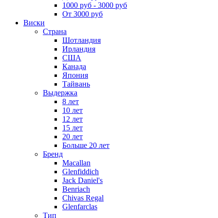
1000 руб - 3000 руб
От 3000 руб
Виски
Страна
Шотландия
Ирландия
США
Канада
Япония
Тайвань
Выдержка
8 лет
10 лет
12 лет
15 лет
20 лет
Больше 20 лет
Бренд
Macallan
Glenfiddich
Jack Daniel's
Benriach
Chivas Regal
Glenfarclas
Тип