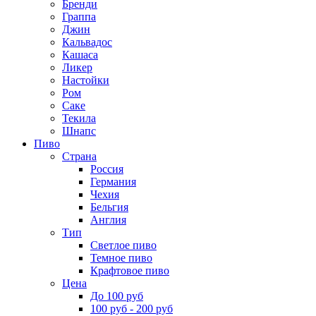
Бренди
Граппа
Джин
Кальвадос
Кашаса
Ликер
Настойки
Ром
Саке
Текила
Шнапс
Пиво
Страна
Россия
Германия
Чехия
Бельгия
Англия
Тип
Светлое пиво
Темное пиво
Крафтовое пиво
Цена
До 100 руб
100 руб - 200 руб