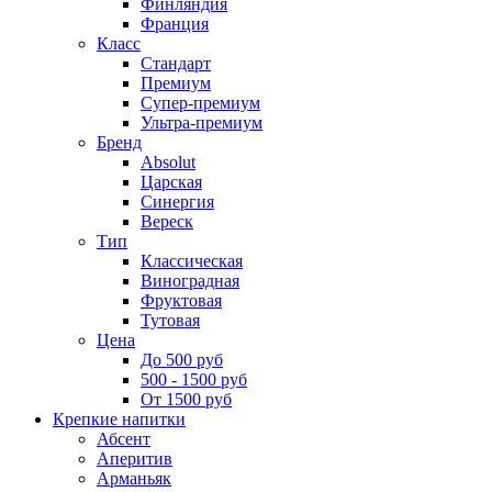
Финляндия
Франция
Класс
Стандарт
Премиум
Супер-премиум
Ультра-премиум
Бренд
Absolut
Царская
Синергия
Вереск
Тип
Классическая
Виноградная
Фруктовая
Тутовая
Цена
До 500 руб
500 - 1500 руб
От 1500 руб
Крепкие напитки
Абсент
Аперитив
Арманьяк