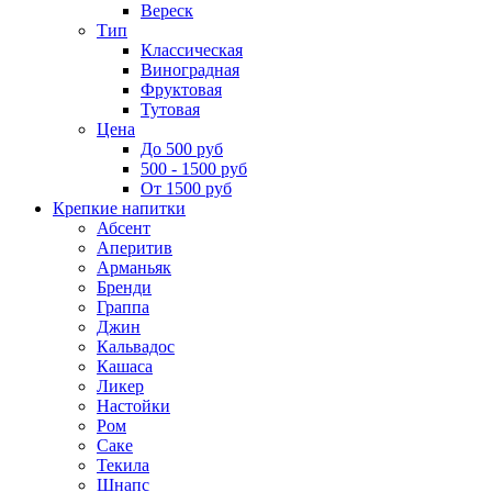
Вереск
Тип
Классическая
Виноградная
Фруктовая
Тутовая
Цена
До 500 руб
500 - 1500 руб
От 1500 руб
Крепкие напитки
Абсент
Аперитив
Арманьяк
Бренди
Граппа
Джин
Кальвадос
Кашаса
Ликер
Настойки
Ром
Саке
Текила
Шнапс