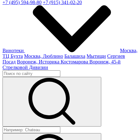
+7 (495) 594-98-80
+7 (915) 341-02-20
Винотеки
Москва,
ТЦ Бухта
Москва, Люблино
Балашиха
Мытищи
Сергиев
Посад
Воронеж, Историка Костомарова
Воронеж, 45-й
Стрелковой Дивизии