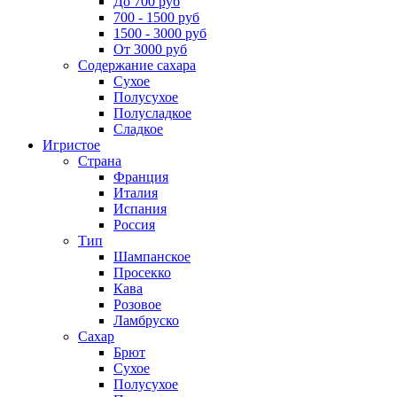
До 700 руб
700 - 1500 руб
1500 - 3000 руб
От 3000 руб
Содержание сахара
Сухое
Полусухое
Полусладкое
Сладкое
Игристое
Страна
Франция
Италия
Испания
Россия
Тип
Шампанское
Просекко
Кава
Розовое
Ламбруско
Сахар
Брют
Сухое
Полусухое