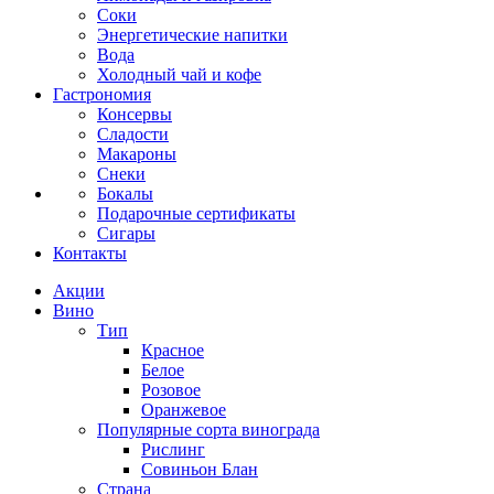
Соки
Энергетические напитки
Вода
Холодный чай и кофе
Гастрономия
Консервы
Сладости
Макароны
Снеки
Бокалы
Подарочные сертификаты
Сигары
Контакты
Акции
Вино
Тип
Красное
Белое
Розовое
Оранжевое
Популярные сорта винограда
Рислинг
Совиньон Блан
Страна