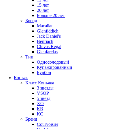
15 лет
20 лет
Больше 20 лет
Бренд
Macallan
Glenfiddich
Jack Daniel's
Benriach
Chivas Regal
Glenfarclas
Тип
Односолодовый
Купажированный
Бурбон
Коньяк
Класс Коньяка
3 звезды
VSOP
5 звезд
XO
КВ
КС
Бренд
Courvoisier