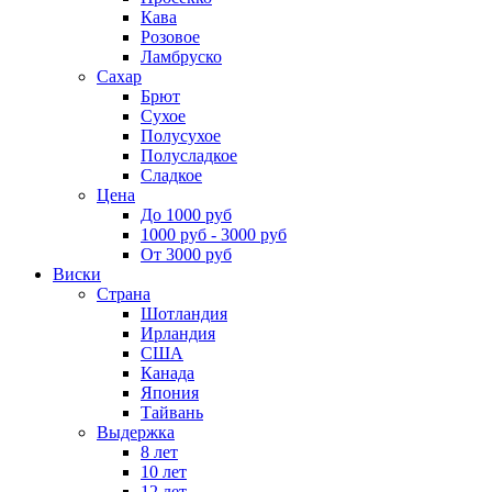
Кава
Розовое
Ламбруско
Сахар
Брют
Сухое
Полусухое
Полусладкое
Сладкое
Цена
До 1000 руб
1000 руб - 3000 руб
От 3000 руб
Виски
Страна
Шотландия
Ирландия
США
Канада
Япония
Тайвань
Выдержка
8 лет
10 лет
12 лет