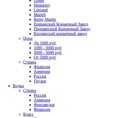
Godet
Hennessy
Lheraud
Martell
Remy Martin
Ереванский Коньячный Завод
Прошянский Коньячный Завод
Кизлярский коньячный завод
Цена
До 1000 руб
1000 - 3000 руб
3000 - 5000 руб
От 5000 руб
Страна
Франция
Армения
Россия
Грузия
Водка
Страна
Россия
Армения
Финляндия
Франция
Класс