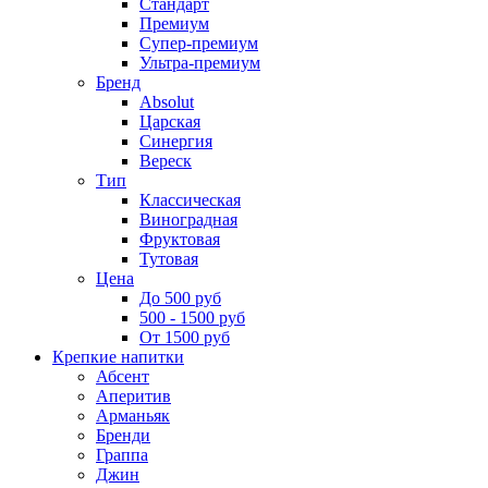
Стандарт
Премиум
Супер-премиум
Ультра-премиум
Бренд
Absolut
Царская
Синергия
Вереск
Тип
Классическая
Виноградная
Фруктовая
Тутовая
Цена
До 500 руб
500 - 1500 руб
От 1500 руб
Крепкие напитки
Абсент
Аперитив
Арманьяк
Бренди
Граппа
Джин