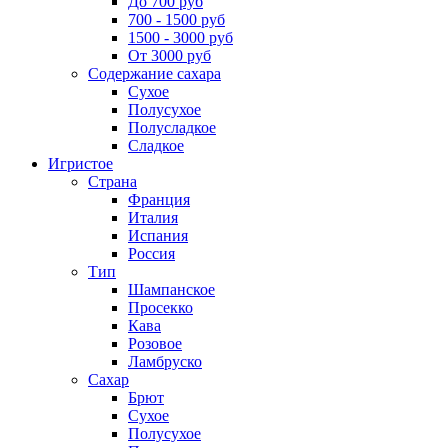
До 700 руб
700 - 1500 руб
1500 - 3000 руб
От 3000 руб
Содержание сахара
Сухое
Полусухое
Полусладкое
Сладкое
Игристое
Страна
Франция
Италия
Испания
Россия
Тип
Шампанское
Просекко
Кава
Розовое
Ламбруско
Сахар
Брют
Сухое
Полусухое