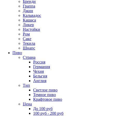
Бренди
Граппа
Джин
Кальвадос
Кашаса
Ликер
Настойки
Ром
Саке
Текила
Шнапс
Пиво
Страна
Россия
Германия
Чехия
Бельгия
Англия
Тип
Светлое пиво
Темное пиво
Крафтовое пиво
Цена
До 100 руб
100 руб - 200 руб