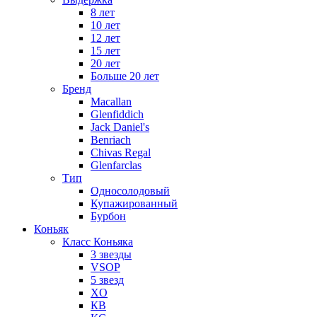
8 лет
10 лет
12 лет
15 лет
20 лет
Больше 20 лет
Бренд
Macallan
Glenfiddich
Jack Daniel's
Benriach
Chivas Regal
Glenfarclas
Тип
Односолодовый
Купажированный
Бурбон
Коньяк
Класс Коньяка
3 звезды
VSOP
5 звезд
XO
КВ