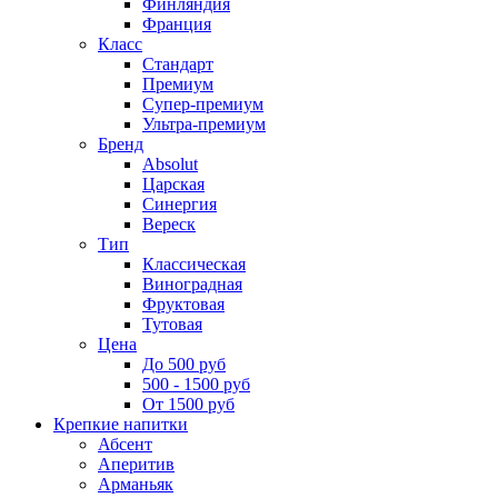
Финляндия
Франция
Класс
Стандарт
Премиум
Супер-премиум
Ультра-премиум
Бренд
Absolut
Царская
Синергия
Вереск
Тип
Классическая
Виноградная
Фруктовая
Тутовая
Цена
До 500 руб
500 - 1500 руб
От 1500 руб
Крепкие напитки
Абсент
Аперитив
Арманьяк