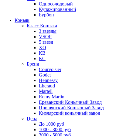
Односолодовый
Купажированный
Бурбон
Коньяк
Класс Коньяка
3 звезды
VSOP
5 звезд
XO
КВ
КС
Бренд
Courvoisier
Godet
Hennessy
Lheraud
Martell
Remy Martin
Ереванский Коньячный Завод
Прошянский Коньячный Завод
Кизлярский коньячный завод
Цена
До 1000 руб
1000 - 3000 руб
3000 - 5000 руб