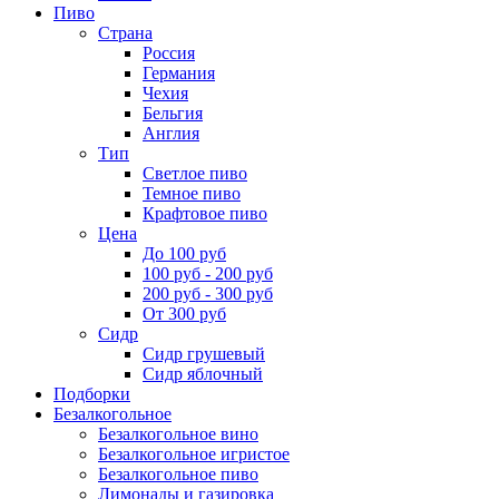
Пиво
Страна
Россия
Германия
Чехия
Бельгия
Англия
Тип
Светлое пиво
Темное пиво
Крафтовое пиво
Цена
До 100 руб
100 руб - 200 руб
200 руб - 300 руб
От 300 руб
Сидр
Сидр грушевый
Сидр яблочный
Подборки
Безалкогольное
Безалкогольное вино
Безалкогольное игристое
Безалкогольное пиво
Лимонады и газировка