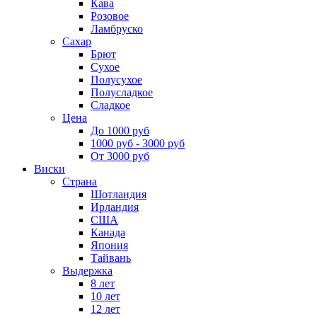
Кава
Розовое
Ламбруско
Сахар
Брют
Сухое
Полусухое
Полусладкое
Сладкое
Цена
До 1000 руб
1000 руб - 3000 руб
От 3000 руб
Виски
Страна
Шотландия
Ирландия
США
Канада
Япония
Тайвань
Выдержка
8 лет
10 лет
12 лет