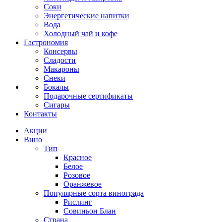
Соки
Энергетические напитки
Вода
Холодный чай и кофе
Гастрономия
Консервы
Сладости
Макароны
Снеки
Бокалы
Подарочные сертификаты
Сигары
Контакты
Акции
Вино
Тип
Красное
Белое
Розовое
Оранжевое
Популярные сорта винограда
Рислинг
Совиньон Блан
Страна