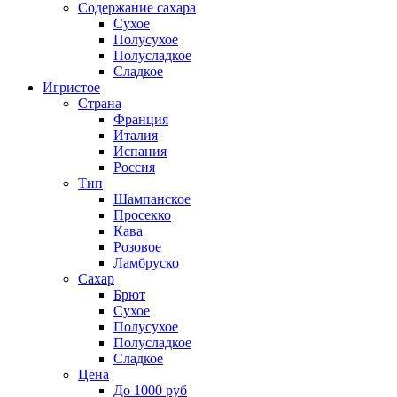
Содержание сахара
Сухое
Полусухое
Полусладкое
Сладкое
Игристое
Страна
Франция
Италия
Испания
Россия
Тип
Шампанское
Просекко
Кава
Розовое
Ламбруско
Сахар
Брют
Сухое
Полусухое
Полусладкое
Сладкое
Цена
До 1000 руб