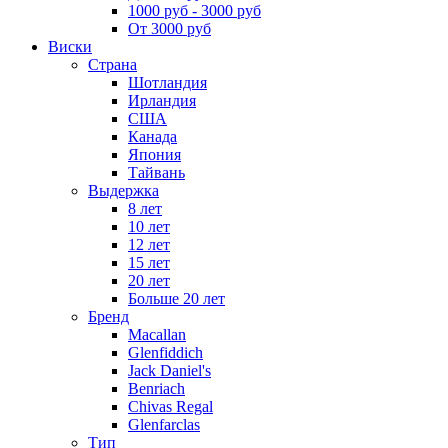
1000 руб - 3000 руб
От 3000 руб
Виски
Страна
Шотландия
Ирландия
США
Канада
Япония
Тайвань
Выдержка
8 лет
10 лет
12 лет
15 лет
20 лет
Больше 20 лет
Бренд
Macallan
Glenfiddich
Jack Daniel's
Benriach
Chivas Regal
Glenfarclas
Тип