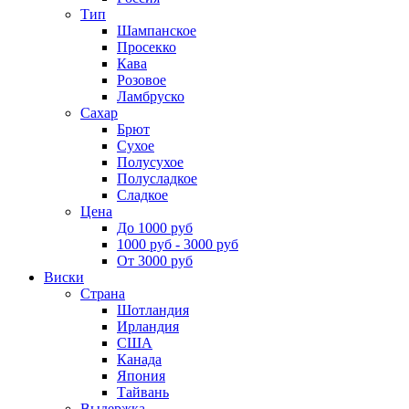
Тип
Шампанское
Просекко
Кава
Розовое
Ламбруско
Сахар
Брют
Сухое
Полусухое
Полусладкое
Сладкое
Цена
До 1000 руб
1000 руб - 3000 руб
От 3000 руб
Виски
Страна
Шотландия
Ирландия
США
Канада
Япония
Тайвань
Выдержка