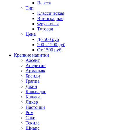
Вереск
Тип
Классическая
Виноградная
Фруктовая
Тутовая
Цена
До 500 руб
500 - 1500 руб
От 1500 руб
Крепкие напитки
Абсент
Аперитив
Арманьяк
Бренди
Граппа
Джин
Кальвадос
Кашаса
Ликер
Настойки
Ром
Саке
Текила
Шнапс