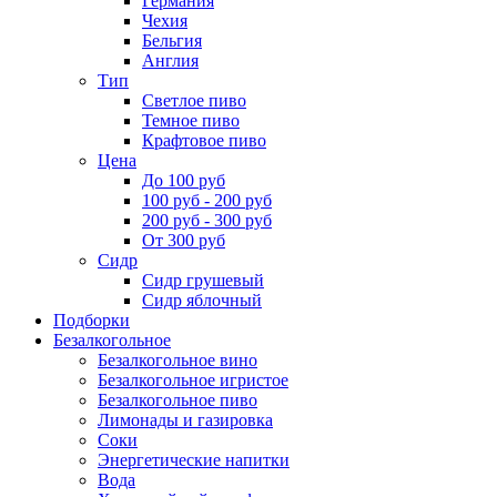
Германия
Чехия
Бельгия
Англия
Тип
Светлое пиво
Темное пиво
Крафтовое пиво
Цена
До 100 руб
100 руб - 200 руб
200 руб - 300 руб
От 300 руб
Сидр
Сидр грушевый
Сидр яблочный
Подборки
Безалкогольное
Безалкогольное вино
Безалкогольное игристое
Безалкогольное пиво
Лимонады и газировка
Соки
Энергетические напитки
Вода