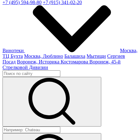
+7 (495) 594-98-80
+7 (915) 341-02-20
Винотеки
Москва,
ТЦ Бухта
Москва, Люблино
Балашиха
Мытищи
Сергиев
Посад
Воронеж, Историка Костомарова
Воронеж, 45-й
Стрелковой Дивизии