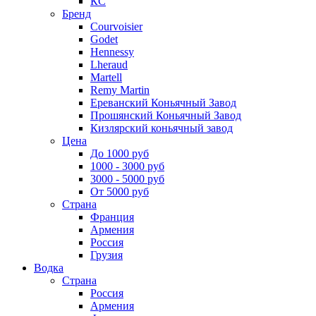
КС
Бренд
Courvoisier
Godet
Hennessy
Lheraud
Martell
Remy Martin
Ереванский Коньячный Завод
Прошянский Коньячный Завод
Кизлярский коньячный завод
Цена
До 1000 руб
1000 - 3000 руб
3000 - 5000 руб
От 5000 руб
Страна
Франция
Армения
Россия
Грузия
Водка
Страна
Россия
Армения