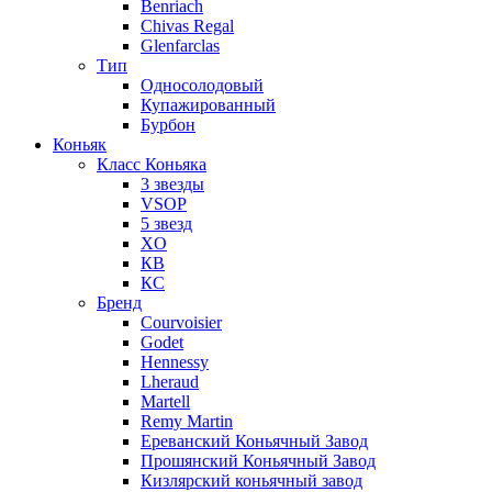
Benriach
Chivas Regal
Glenfarclas
Тип
Односолодовый
Купажированный
Бурбон
Коньяк
Класс Коньяка
3 звезды
VSOP
5 звезд
XO
КВ
КС
Бренд
Courvoisier
Godet
Hennessy
Lheraud
Martell
Remy Martin
Ереванский Коньячный Завод
Прошянский Коньячный Завод
Кизлярский коньячный завод