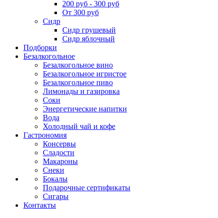
200 руб - 300 руб
От 300 руб
Сидр
Сидр грушевый
Сидр яблочный
Подборки
Безалкогольное
Безалкогольное вино
Безалкогольное игристое
Безалкогольное пиво
Лимонады и газировка
Соки
Энергетические напитки
Вода
Холодный чай и кофе
Гастрономия
Консервы
Сладости
Макароны
Снеки
Бокалы
Подарочные сертификаты
Сигары
Контакты