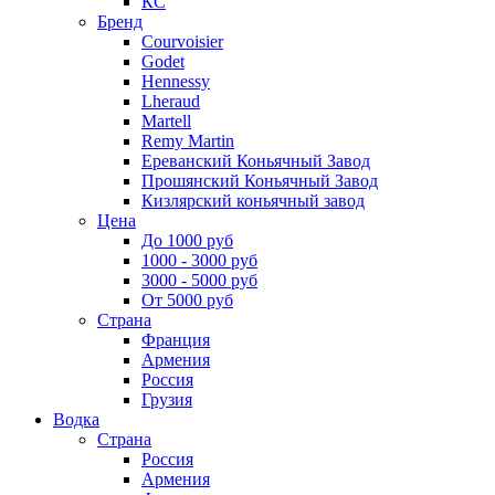
КС
Бренд
Courvoisier
Godet
Hennessy
Lheraud
Martell
Remy Martin
Ереванский Коньячный Завод
Прошянский Коньячный Завод
Кизлярский коньячный завод
Цена
До 1000 руб
1000 - 3000 руб
3000 - 5000 руб
От 5000 руб
Страна
Франция
Армения
Россия
Грузия
Водка
Страна
Россия
Армения