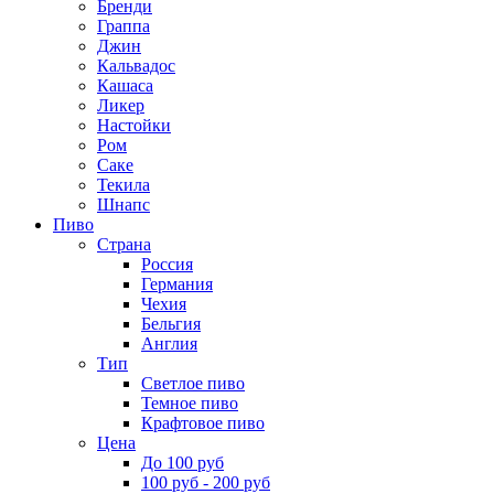
Бренди
Граппа
Джин
Кальвадос
Кашаса
Ликер
Настойки
Ром
Саке
Текила
Шнапс
Пиво
Страна
Россия
Германия
Чехия
Бельгия
Англия
Тип
Светлое пиво
Темное пиво
Крафтовое пиво
Цена
До 100 руб
100 руб - 200 руб