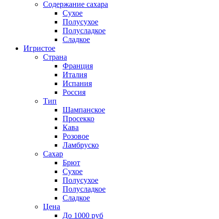
Содержание сахара
Сухое
Полусухое
Полусладкое
Сладкое
Игристое
Страна
Франция
Италия
Испания
Россия
Тип
Шампанское
Просекко
Кава
Розовое
Ламбруско
Сахар
Брют
Сухое
Полусухое
Полусладкое
Сладкое
Цена
До 1000 руб