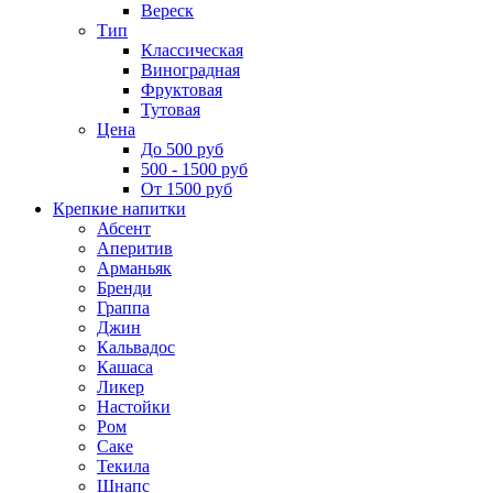
Вереск
Тип
Классическая
Виноградная
Фруктовая
Тутовая
Цена
До 500 руб
500 - 1500 руб
От 1500 руб
Крепкие напитки
Абсент
Аперитив
Арманьяк
Бренди
Граппа
Джин
Кальвадос
Кашаса
Ликер
Настойки
Ром
Саке
Текила
Шнапс