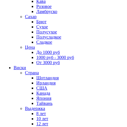
Кава
Розовое
Ламбруско
Сахар
Брют
Сухое
Полусухое
Полусладкое
Сладкое
Цена
До 1000 руб
1000 руб - 3000 руб
От 3000 руб
Виски
Страна
Шотландия
Ирландия
США
Канада
Япония
Тайвань
Выдержка
8 лет
10 лет
12 лет