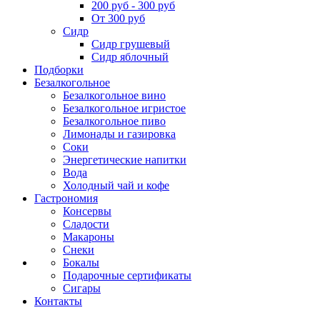
200 руб - 300 руб
От 300 руб
Сидр
Сидр грушевый
Сидр яблочный
Подборки
Безалкогольное
Безалкогольное вино
Безалкогольное игристое
Безалкогольное пиво
Лимонады и газировка
Соки
Энергетические напитки
Вода
Холодный чай и кофе
Гастрономия
Консервы
Сладости
Макароны
Снеки
Бокалы
Подарочные сертификаты
Сигары
Контакты