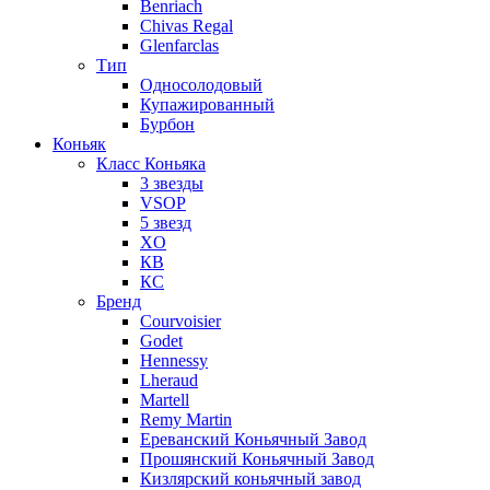
Benriach
Chivas Regal
Glenfarclas
Тип
Односолодовый
Купажированный
Бурбон
Коньяк
Класс Коньяка
3 звезды
VSOP
5 звезд
XO
КВ
КС
Бренд
Courvoisier
Godet
Hennessy
Lheraud
Martell
Remy Martin
Ереванский Коньячный Завод
Прошянский Коньячный Завод
Кизлярский коньячный завод