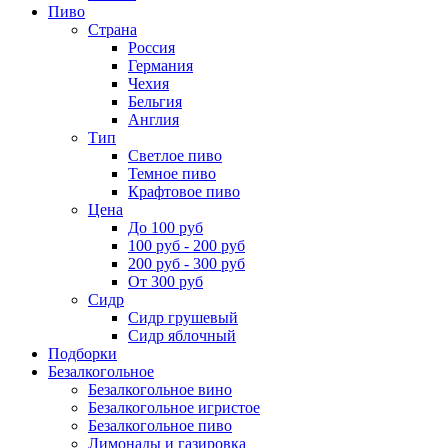
Пиво
Страна
Россия
Германия
Чехия
Бельгия
Англия
Тип
Светлое пиво
Темное пиво
Крафтовое пиво
Цена
До 100 руб
100 руб - 200 руб
200 руб - 300 руб
От 300 руб
Сидр
Сидр грушевый
Сидр яблочный
Подборки
Безалкогольное
Безалкогольное вино
Безалкогольное игристое
Безалкогольное пиво
Лимонады и газировка