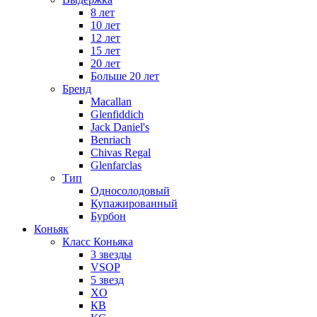
8 лет
10 лет
12 лет
15 лет
20 лет
Больше 20 лет
Бренд
Macallan
Glenfiddich
Jack Daniel's
Benriach
Chivas Regal
Glenfarclas
Тип
Односолодовый
Купажированный
Бурбон
Коньяк
Класс Коньяка
3 звезды
VSOP
5 звезд
XO
КВ