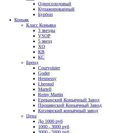
Односолодовый
Купажированный
Бурбон
Коньяк
Класс Коньяка
3 звезды
VSOP
5 звезд
XO
КВ
КС
Бренд
Courvoisier
Godet
Hennessy
Lheraud
Martell
Remy Martin
Ереванский Коньячный Завод
Прошянский Коньячный Завод
Кизлярский коньячный завод
Цена
До 1000 руб
1000 - 3000 руб
3000 - 5000 руб