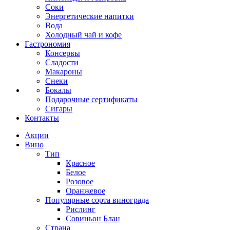
Соки
Энергетические напитки
Вода
Холодный чай и кофе
Гастрономия
Консервы
Сладости
Макароны
Снеки
Бокалы
Подарочные сертификаты
Сигары
Контакты
Акции
Вино
Тип
Красное
Белое
Розовое
Оранжевое
Популярные сорта винограда
Рислинг
Совиньон Блан
Страна