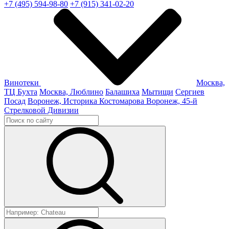
+7 (495) 594-98-80
+7 (915) 341-02-20
Винотеки
Москва,
ТЦ Бухта
Москва, Люблино
Балашиха
Мытищи
Сергиев
Посад
Воронеж, Историка Костомарова
Воронеж, 45-й
Стрелковой Дивизии