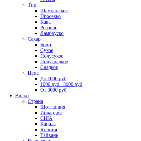
Тип
Шампанское
Просекко
Кава
Розовое
Ламбруско
Сахар
Брют
Сухое
Полусухое
Полусладкое
Сладкое
Цена
До 1000 руб
1000 руб - 3000 руб
От 3000 руб
Виски
Страна
Шотландия
Ирландия
США
Канада
Япония
Тайвань
Выдержка