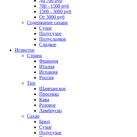
До 700 руб
700 - 1500 руб
1500 - 3000 руб
От 3000 руб
Содержание сахара
Сухое
Полусухое
Полусладкое
Сладкое
Игристое
Страна
Франция
Италия
Испания
Россия
Тип
Шампанское
Просекко
Кава
Розовое
Ламбруско
Сахар
Брют
Сухое
Полусухое