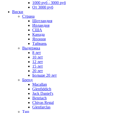
1000 руб - 3000 руб
От 3000 руб
Виски
Страна
Шотландия
Ирландия
США
Канада
Япония
Тайвань
Выдержка
8 лет
10 лет
12 лет
15 лет
20 лет
Больше 20 лет
Бренд
Macallan
Glenfiddich
Jack Daniel's
Benriach
Chivas Regal
Glenfarclas
Тип