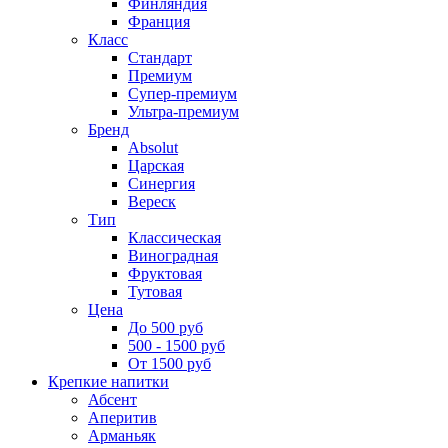
Финляндия
Франция
Класс
Стандарт
Премиум
Супер-премиум
Ультра-премиум
Бренд
Absolut
Царская
Синергия
Вереск
Тип
Классическая
Виноградная
Фруктовая
Тутовая
Цена
До 500 руб
500 - 1500 руб
От 1500 руб
Крепкие напитки
Абсент
Аперитив
Арманьяк