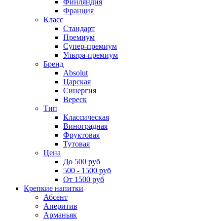
Финляндия
Франция
Класс
Стандарт
Премиум
Супер-премиум
Ультра-премиум
Бренд
Absolut
Царская
Синергия
Вереск
Тип
Классическая
Виноградная
Фруктовая
Тутовая
Цена
До 500 руб
500 - 1500 руб
От 1500 руб
Крепкие напитки
Абсент
Аперитив
Арманьяк