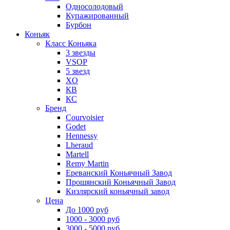
Односолодовый
Купажированный
Бурбон
Коньяк
Класс Коньяка
3 звезды
VSOP
5 звезд
XO
КВ
КС
Бренд
Courvoisier
Godet
Hennessy
Lheraud
Martell
Remy Martin
Ереванский Коньячный Завод
Прошянский Коньячный Завод
Кизлярский коньячный завод
Цена
До 1000 руб
1000 - 3000 руб
3000 - 5000 руб