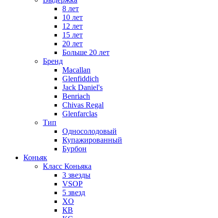
8 лет
10 лет
12 лет
15 лет
20 лет
Больше 20 лет
Бренд
Macallan
Glenfiddich
Jack Daniel's
Benriach
Chivas Regal
Glenfarclas
Тип
Односолодовый
Купажированный
Бурбон
Коньяк
Класс Коньяка
3 звезды
VSOP
5 звезд
XO
КВ