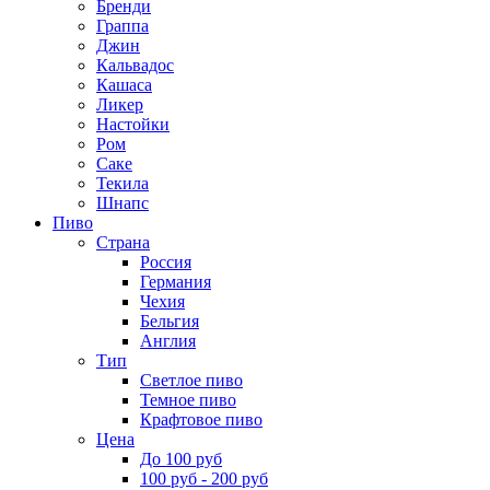
Бренди
Граппа
Джин
Кальвадос
Кашаса
Ликер
Настойки
Ром
Саке
Текила
Шнапс
Пиво
Страна
Россия
Германия
Чехия
Бельгия
Англия
Тип
Светлое пиво
Темное пиво
Крафтовое пиво
Цена
До 100 руб
100 руб - 200 руб