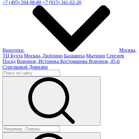
+7 (495) 594-98-80
+7 (915) 341-02-20
Винотеки
Москва,
ТЦ Бухта
Москва, Люблино
Балашиха
Мытищи
Сергиев
Посад
Воронеж, Историка Костомарова
Воронеж, 45-й
Стрелковой Дивизии