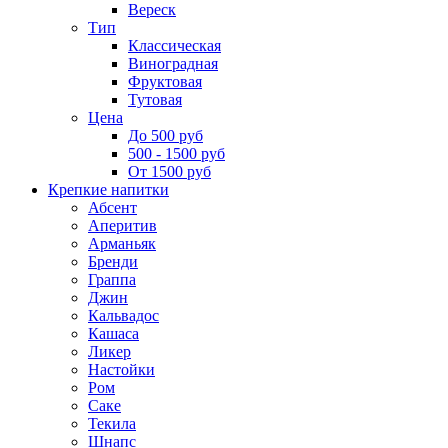
Вереск
Тип
Классическая
Виноградная
Фруктовая
Тутовая
Цена
До 500 руб
500 - 1500 руб
От 1500 руб
Крепкие напитки
Абсент
Аперитив
Арманьяк
Бренди
Граппа
Джин
Кальвадос
Кашаса
Ликер
Настойки
Ром
Саке
Текила
Шнапс