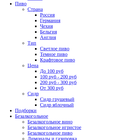
Пиво
Страна
Россия
Германия
Чехия
Бельгия
Англия
Тип
Светлое пиво
Темное пиво
Крафтовое пиво
Цена
До 100 руб
100 руб - 200 руб
200 руб - 300 руб
От 300 руб
Сидр
Сидр грушевый
Сидр яблочный
Подборки
Безалкогольное
Безалкогольное вино
Безалкогольное игристое
Безалкогольное пиво
Лимонады и газировка