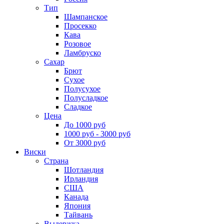
Тип
Шампанское
Просекко
Кава
Розовое
Ламбруско
Сахар
Брют
Сухое
Полусухое
Полусладкое
Сладкое
Цена
До 1000 руб
1000 руб - 3000 руб
От 3000 руб
Виски
Страна
Шотландия
Ирландия
США
Канада
Япония
Тайвань
Выдержка