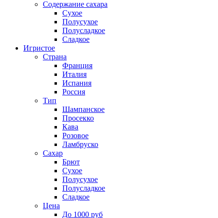
Содержание сахара
Сухое
Полусухое
Полусладкое
Сладкое
Игристое
Страна
Франция
Италия
Испания
Россия
Тип
Шампанское
Просекко
Кава
Розовое
Ламбруско
Сахар
Брют
Сухое
Полусухое
Полусладкое
Сладкое
Цена
До 1000 руб