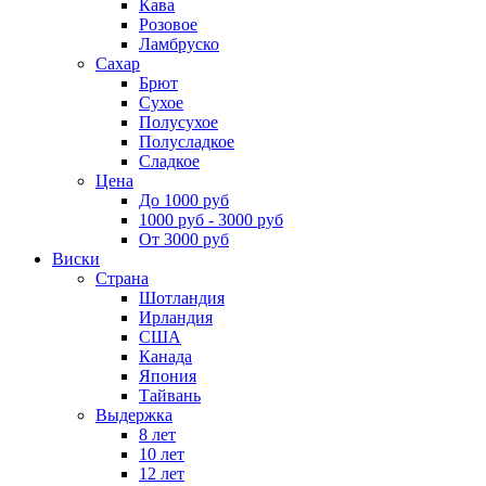
Кава
Розовое
Ламбруско
Сахар
Брют
Сухое
Полусухое
Полусладкое
Сладкое
Цена
До 1000 руб
1000 руб - 3000 руб
От 3000 руб
Виски
Страна
Шотландия
Ирландия
США
Канада
Япония
Тайвань
Выдержка
8 лет
10 лет
12 лет