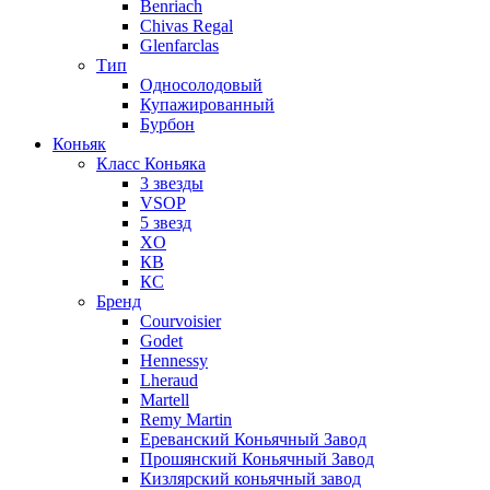
Benriach
Chivas Regal
Glenfarclas
Тип
Односолодовый
Купажированный
Бурбон
Коньяк
Класс Коньяка
3 звезды
VSOP
5 звезд
XO
КВ
КС
Бренд
Courvoisier
Godet
Hennessy
Lheraud
Martell
Remy Martin
Ереванский Коньячный Завод
Прошянский Коньячный Завод
Кизлярский коньячный завод