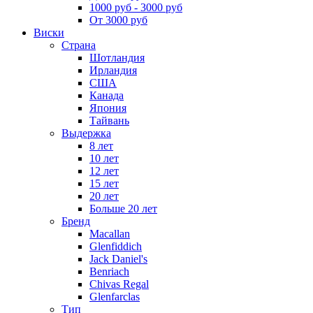
1000 руб - 3000 руб
От 3000 руб
Виски
Страна
Шотландия
Ирландия
США
Канада
Япония
Тайвань
Выдержка
8 лет
10 лет
12 лет
15 лет
20 лет
Больше 20 лет
Бренд
Macallan
Glenfiddich
Jack Daniel's
Benriach
Chivas Regal
Glenfarclas
Тип