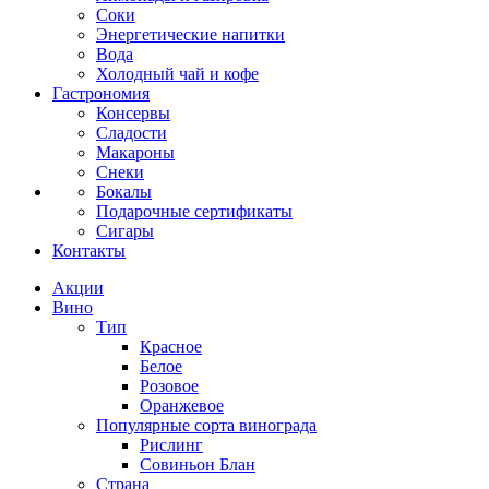
Соки
Энергетические напитки
Вода
Холодный чай и кофе
Гастрономия
Консервы
Сладости
Макароны
Снеки
Бокалы
Подарочные сертификаты
Сигары
Контакты
Акции
Вино
Тип
Красное
Белое
Розовое
Оранжевое
Популярные сорта винограда
Рислинг
Совиньон Блан
Страна