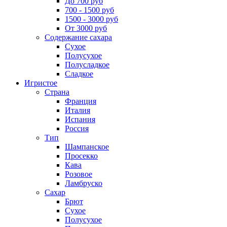
До 700 руб
700 - 1500 руб
1500 - 3000 руб
От 3000 руб
Содержание сахара
Сухое
Полусухое
Полусладкое
Сладкое
Игристое
Страна
Франция
Италия
Испания
Россия
Тип
Шампанское
Просекко
Кава
Розовое
Ламбруско
Сахар
Брют
Сухое
Полусухое