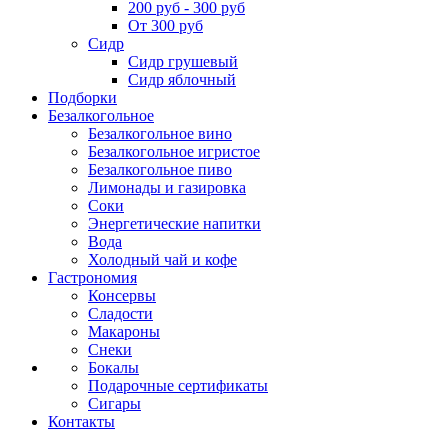
200 руб - 300 руб
От 300 руб
Сидр
Сидр грушевый
Сидр яблочный
Подборки
Безалкогольное
Безалкогольное вино
Безалкогольное игристое
Безалкогольное пиво
Лимонады и газировка
Соки
Энергетические напитки
Вода
Холодный чай и кофе
Гастрономия
Консервы
Сладости
Макароны
Снеки
Бокалы
Подарочные сертификаты
Сигары
Контакты