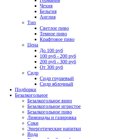
Германия
Чехия
Бельгия
Англия
Тип
Светлое пиво
Темное пиво
Крафтовое пиво
Цена
До 100 руб
100 руб - 200 руб
200 руб - 300 руб
От 300 руб
Сидр
Сидр грушевый
Сидр яблочный
Подборки
Безалкогольное
Безалкогольное вино
Безалкогольное игристое
Безалкогольное пиво
Лимонады и газировка
Соки
Энергетические напитки
Вода