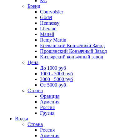
КС
Бренд
Courvoisier
Godet
Hennessy
Lheraud
Martell
Remy Martin
Ереванский Коньячный Завод
Прошянский Коньячный Завод
Кизлярский коньячный завод
Цена
До 1000 руб
1000 - 3000 руб
3000 - 5000 руб
От 5000 руб
Страна
Франция
Армения
Россия
Грузия
Водка
Страна
Россия
Армения