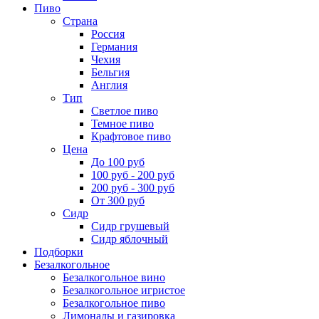
Пиво
Страна
Россия
Германия
Чехия
Бельгия
Англия
Тип
Светлое пиво
Темное пиво
Крафтовое пиво
Цена
До 100 руб
100 руб - 200 руб
200 руб - 300 руб
От 300 руб
Сидр
Сидр грушевый
Сидр яблочный
Подборки
Безалкогольное
Безалкогольное вино
Безалкогольное игристое
Безалкогольное пиво
Лимонады и газировка