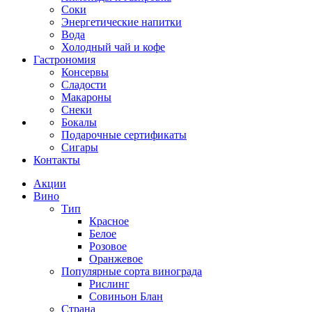
Соки
Энергетические напитки
Вода
Холодный чай и кофе
Гастрономия
Консервы
Сладости
Макароны
Снеки
Бокалы
Подарочные сертификаты
Сигары
Контакты
Акции
Вино
Тип
Красное
Белое
Розовое
Оранжевое
Популярные сорта винограда
Рислинг
Совиньон Блан
Страна