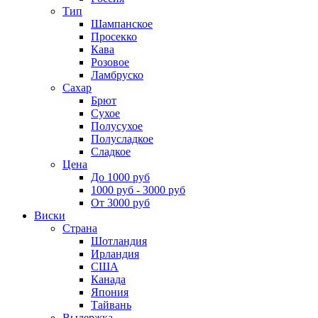
Тип
Шампанское
Просекко
Кава
Розовое
Ламбруско
Сахар
Брют
Сухое
Полусухое
Полусладкое
Сладкое
Цена
До 1000 руб
1000 руб - 3000 руб
От 3000 руб
Виски
Страна
Шотландия
Ирландия
США
Канада
Япония
Тайвань
Выдержка