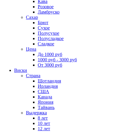
Кава
Розовое
Ламбруско
Сахар
Брют
Сухое
Полусухое
Полусладкое
Сладкое
Цена
До 1000 руб
1000 руб - 3000 руб
От 3000 руб
Виски
Страна
Шотландия
Ирландия
США
Канада
Япония
Тайвань
Выдержка
8 лет
10 лет
12 лет