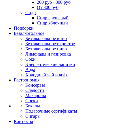
200 руб - 300 руб
От 300 руб
Сидр
Сидр грушевый
Сидр яблочный
Подборки
Безалкогольное
Безалкогольное вино
Безалкогольное игристое
Безалкогольное пиво
Лимонады и газировка
Соки
Энергетические напитки
Вода
Холодный чай и кофе
Гастрономия
Консервы
Сладости
Макароны
Снеки
Бокалы
Подарочные сертификаты
Сигары
Контакты