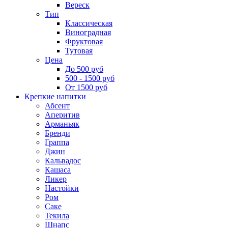
Вереск
Тип
Классическая
Виноградная
Фруктовая
Тутовая
Цена
До 500 руб
500 - 1500 руб
От 1500 руб
Крепкие напитки
Абсент
Аперитив
Арманьяк
Бренди
Граппа
Джин
Кальвадос
Кашаса
Ликер
Настойки
Ром
Саке
Текила
Шнапс