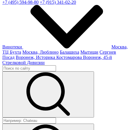
+7 (495) 594-98-80
+7 (915) 341-02-20
Винотеки
Москва,
ТЦ Бухта
Москва, Люблино
Балашиха
Мытищи
Сергиев
Посад
Воронеж, Историка Костомарова
Воронеж, 45-й
Стрелковой Дивизии