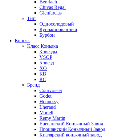
Benriach
Chivas Regal
Glenfarclas
Тип
Односолодовый
Купажированный
Бурбон
Коньяк
Класс Коньяка
3 звезды
VSOP
5 звезд
XO
КВ
КС
Бренд
Courvoisier
Godet
Hennessy
Lheraud
Martell
Remy Martin
Ереванский Коньячный Завод
Прошянский Коньячный Завод
Кизлярский коньячный завод