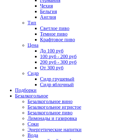
Германия
Чехия
Бельгия
Англия
Тип
Светлое пиво
Темное пиво
Крафтовое пиво
Цена
До 100 руб
100 руб - 200 руб
200 руб - 300 руб
От 300 руб
Сидр
Сидр грушевый
Сидр яблочный
Подборки
Безалкогольное
Безалкогольное вино
Безалкогольное игристое
Безалкогольное пиво
Лимонады и газировка
Соки
Энергетические напитки
Вода