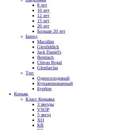
8 лет
10 лет
12 лет
15 лет
20 лет
Больше 20 лет
Бренд
Macallan
Glenfiddich
Jack Daniel's
Benriach
Chivas Regal
Glenfarclas
Тип
Односолодовый
Купажированный
Бурбон
Коньяк
Класс Коньяка
3 звезды
VSOP
5 звезд
XO
КВ