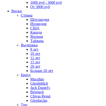
1000 руб - 3000 руб
От 3000 руб
Виски
Страна
Шотландия
Ирландия
США
Канада
Япония
Тайвань
Выдержка
8 лет
10 лет
12 лет
15 лет
20 лет
Больше 20 лет
Бренд
Macallan
Glenfiddich
Jack Daniel's
Benriach
Chivas Regal
Glenfarclas
Тип