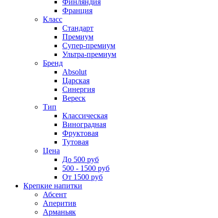
Финляндия
Франция
Класс
Стандарт
Премиум
Супер-премиум
Ультра-премиум
Бренд
Absolut
Царская
Синергия
Вереск
Тип
Классическая
Виноградная
Фруктовая
Тутовая
Цена
До 500 руб
500 - 1500 руб
От 1500 руб
Крепкие напитки
Абсент
Аперитив
Арманьяк