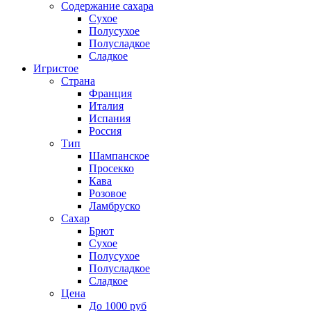
Содержание сахара
Сухое
Полусухое
Полусладкое
Сладкое
Игристое
Страна
Франция
Италия
Испания
Россия
Тип
Шампанское
Просекко
Кава
Розовое
Ламбруско
Сахар
Брют
Сухое
Полусухое
Полусладкое
Сладкое
Цена
До 1000 руб