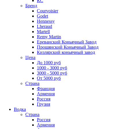
КС
Бренд
Courvoisier
Godet
Hennessy
Lheraud
Martell
Remy Martin
Ереванский Коньячный Завод
Прошянский Коньячный Завод
Кизлярский коньячный завод
Цена
До 1000 руб
1000 - 3000 руб
3000 - 5000 руб
От 5000 руб
Страна
Франция
Армения
Россия
Грузия
Водка
Страна
Россия
Армения