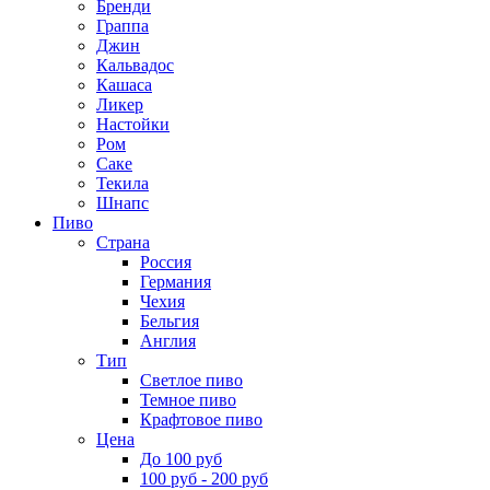
Бренди
Граппа
Джин
Кальвадос
Кашаса
Ликер
Настойки
Ром
Саке
Текила
Шнапс
Пиво
Страна
Россия
Германия
Чехия
Бельгия
Англия
Тип
Светлое пиво
Темное пиво
Крафтовое пиво
Цена
До 100 руб
100 руб - 200 руб