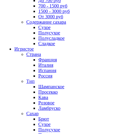
До 700 руб
700 - 1500 руб
1500 - 3000 руб
От 3000 руб
Содержание сахара
Сухое
Полусухое
Полусладкое
Сладкое
Игристое
Страна
Франция
Италия
Испания
Россия
Тип
Шампанское
Просекко
Кава
Розовое
Ламбруско
Сахар
Брют
Сухое
Полусухое