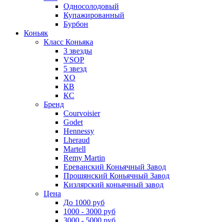
Односолодовый
Купажированный
Бурбон
Коньяк
Класс Коньяка
3 звезды
VSOP
5 звезд
XO
КВ
КС
Бренд
Courvoisier
Godet
Hennessy
Lheraud
Martell
Remy Martin
Ереванский Коньячный Завод
Прошянский Коньячный Завод
Кизлярский коньячный завод
Цена
До 1000 руб
1000 - 3000 руб
3000 - 5000 руб