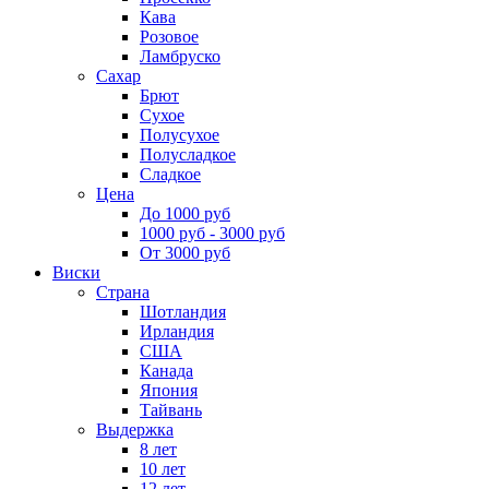
Кава
Розовое
Ламбруско
Сахар
Брют
Сухое
Полусухое
Полусладкое
Сладкое
Цена
До 1000 руб
1000 руб - 3000 руб
От 3000 руб
Виски
Страна
Шотландия
Ирландия
США
Канада
Япония
Тайвань
Выдержка
8 лет
10 лет
12 лет