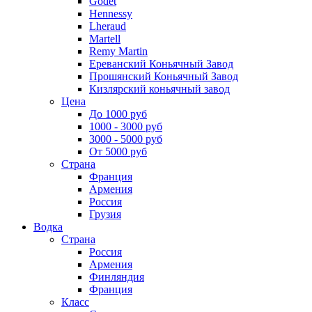
Godet
Hennessy
Lheraud
Martell
Remy Martin
Ереванский Коньячный Завод
Прошянский Коньячный Завод
Кизлярский коньячный завод
Цена
До 1000 руб
1000 - 3000 руб
3000 - 5000 руб
От 5000 руб
Страна
Франция
Армения
Россия
Грузия
Водка
Страна
Россия
Армения
Финляндия
Франция
Класс