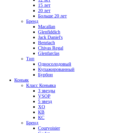
15 лет
20 лет
Больше 20 лет
Бренд
Macallan
Glenfiddich
Jack Daniel's
Benriach
Chivas Regal
Glenfarclas
Тип
Односолодовый
Купажированный
Бурбон
Коньяк
Класс Коньяка
3 звезды
VSOP
5 звезд
XO
КВ
КС
Бренд
Courvoisier