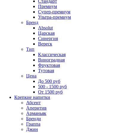
Стандарт
Премиум
Супер-премиум
Ультра-премиум
Бренд
Absolut
Царская
Синергия
Вереск
Тип
Классическая
Виноградная
Фруктовая
Тутовая
Цена
До 500 руб
500 - 1500 руб
От 1500 руб
Крепкие напитки
Абсент
Аперитив
Арманьяк
Бренди
Граппа
Джин