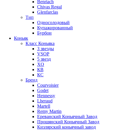
Benriach
Chivas Regal
Glenfarclas
Тип
Односолодовый
Купажированный
Бурбон
Коньяк
Класс Коньяка
3 звезды
VSOP
5 звезд
XO
КВ
КС
Бренд
Courvoisier
Godet
Hennessy
Lheraud
Martell
Remy Martin
Ереванский Коньячный Завод
Прошянский Коньячный Завод
Кизлярский коньячный завод