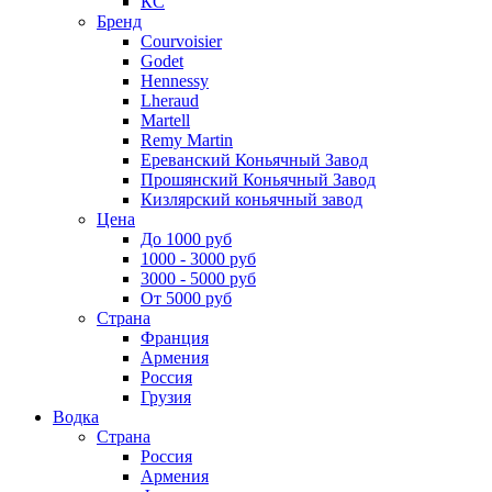
КС
Бренд
Courvoisier
Godet
Hennessy
Lheraud
Martell
Remy Martin
Ереванский Коньячный Завод
Прошянский Коньячный Завод
Кизлярский коньячный завод
Цена
До 1000 руб
1000 - 3000 руб
3000 - 5000 руб
От 5000 руб
Страна
Франция
Армения
Россия
Грузия
Водка
Страна
Россия
Армения