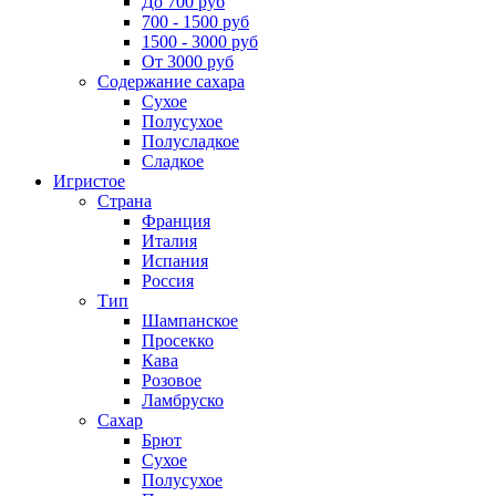
До 700 руб
700 - 1500 руб
1500 - 3000 руб
От 3000 руб
Содержание сахара
Сухое
Полусухое
Полусладкое
Сладкое
Игристое
Страна
Франция
Италия
Испания
Россия
Тип
Шампанское
Просекко
Кава
Розовое
Ламбруско
Сахар
Брют
Сухое
Полусухое