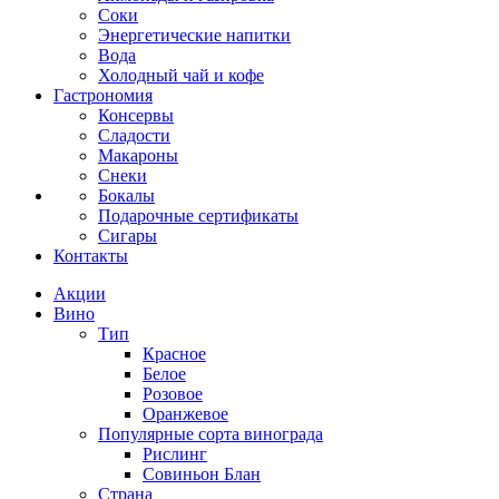
Соки
Энергетические напитки
Вода
Холодный чай и кофе
Гастрономия
Консервы
Сладости
Макароны
Снеки
Бокалы
Подарочные сертификаты
Сигары
Контакты
Акции
Вино
Тип
Красное
Белое
Розовое
Оранжевое
Популярные сорта винограда
Рислинг
Совиньон Блан
Страна