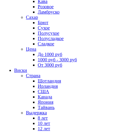
Кава
Розовое
Ламбруско
Сахар
Брют
Сухое
Полусухое
Полусладкое
Сладкое
Цена
До 1000 руб
1000 руб - 3000 руб
От 3000 руб
Виски
Страна
Шотландия
Ирландия
США
Канада
Япония
Тайвань
Выдержка
8 лет
10 лет
12 лет