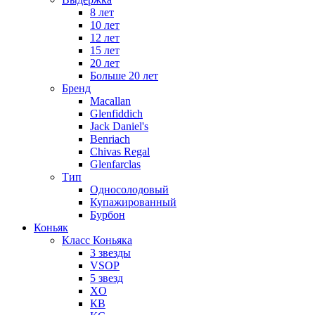
8 лет
10 лет
12 лет
15 лет
20 лет
Больше 20 лет
Бренд
Macallan
Glenfiddich
Jack Daniel's
Benriach
Chivas Regal
Glenfarclas
Тип
Односолодовый
Купажированный
Бурбон
Коньяк
Класс Коньяка
3 звезды
VSOP
5 звезд
XO
КВ