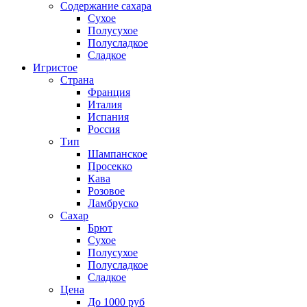
Содержание сахара
Сухое
Полусухое
Полусладкое
Сладкое
Игристое
Страна
Франция
Италия
Испания
Россия
Тип
Шампанское
Просекко
Кава
Розовое
Ламбруско
Сахар
Брют
Сухое
Полусухое
Полусладкое
Сладкое
Цена
До 1000 руб