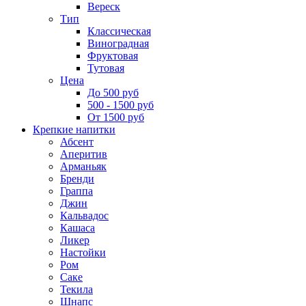
Вереск
Тип
Классическая
Виноградная
Фруктовая
Тутовая
Цена
До 500 руб
500 - 1500 руб
От 1500 руб
Крепкие напитки
Абсент
Аперитив
Арманьяк
Бренди
Граппа
Джин
Кальвадос
Кашаса
Ликер
Настойки
Ром
Саке
Текила
Шнапс