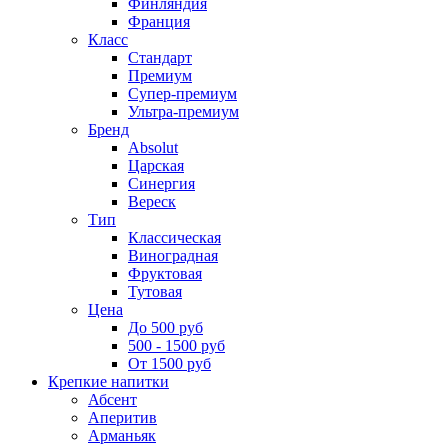
Финляндия
Франция
Класс
Стандарт
Премиум
Супер-премиум
Ультра-премиум
Бренд
Absolut
Царская
Синергия
Вереск
Тип
Классическая
Виноградная
Фруктовая
Тутовая
Цена
До 500 руб
500 - 1500 руб
От 1500 руб
Крепкие напитки
Абсент
Аперитив
Арманьяк