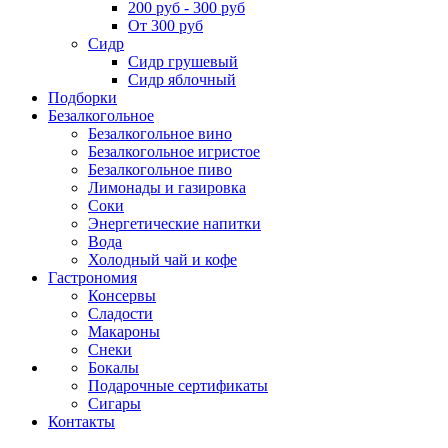
200 руб - 300 руб
От 300 руб
Сидр
Сидр грушевый
Сидр яблочный
Подборки
Безалкогольное
Безалкогольное вино
Безалкогольное игристое
Безалкогольное пиво
Лимонады и газировка
Соки
Энергетические напитки
Вода
Холодный чай и кофе
Гастрономия
Консервы
Сладости
Макароны
Снеки
Бокалы
Подарочные сертификаты
Сигары
Контакты