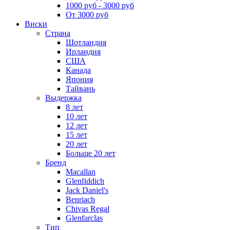
1000 руб - 3000 руб
От 3000 руб
Виски
Страна
Шотландия
Ирландия
США
Канада
Япония
Тайвань
Выдержка
8 лет
10 лет
12 лет
15 лет
20 лет
Больше 20 лет
Бренд
Macallan
Glenfiddich
Jack Daniel's
Benriach
Chivas Regal
Glenfarclas
Тип