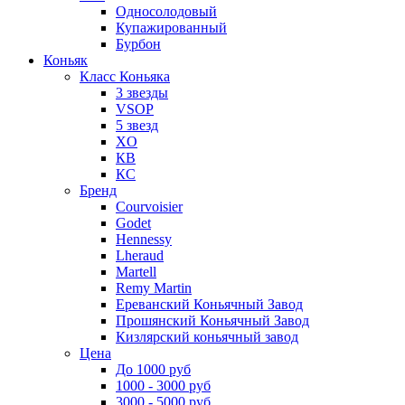
Односолодовый
Купажированный
Бурбон
Коньяк
Класс Коньяка
3 звезды
VSOP
5 звезд
XO
КВ
КС
Бренд
Courvoisier
Godet
Hennessy
Lheraud
Martell
Remy Martin
Ереванский Коньячный Завод
Прошянский Коньячный Завод
Кизлярский коньячный завод
Цена
До 1000 руб
1000 - 3000 руб
3000 - 5000 руб