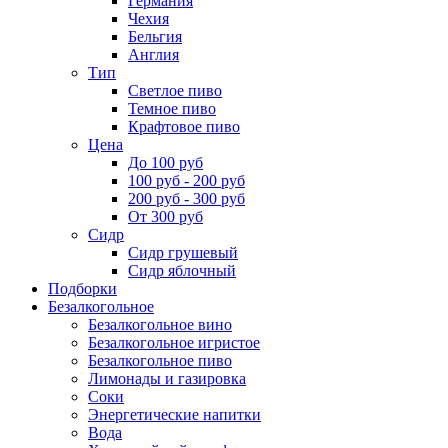
Германия
Чехия
Бельгия
Англия
Тип
Светлое пиво
Темное пиво
Крафтовое пиво
Цена
До 100 руб
100 руб - 200 руб
200 руб - 300 руб
От 300 руб
Сидр
Сидр грушевый
Сидр яблочный
Подборки
Безалкогольное
Безалкогольное вино
Безалкогольное игристое
Безалкогольное пиво
Лимонады и газировка
Соки
Энергетические напитки
Вода