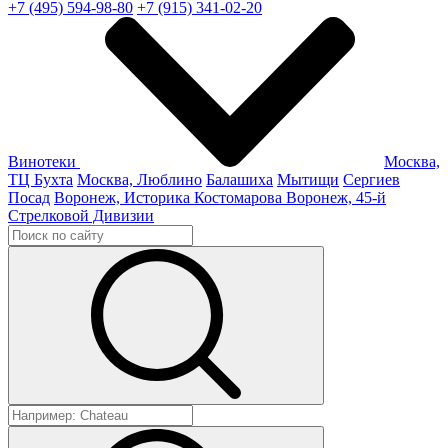
+7 (495) 594-98-80
+7 (915) 341-02-20
Винотеки
Москва,
ТЦ Бухта
Москва, Люблино
Балашиха
Мытищи
Сергиев
Посад
Воронеж, Историка Костомарова
Воронеж, 45-й
Стрелковой Дивизии