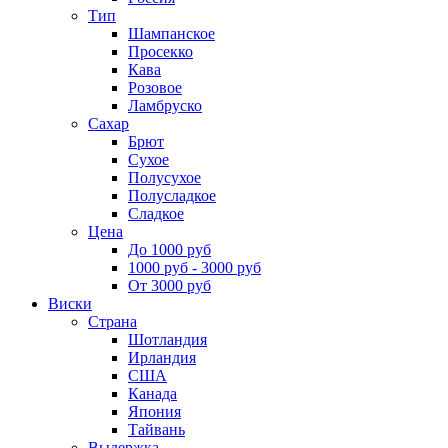
Тип
Шампанское
Просекко
Кава
Розовое
Ламбруско
Сахар
Брют
Сухое
Полусухое
Полусладкое
Сладкое
Цена
До 1000 руб
1000 руб - 3000 руб
От 3000 руб
Виски
Страна
Шотландия
Ирландия
США
Канада
Япония
Тайвань
Выдержка