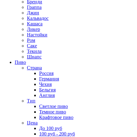
Бренди
Граппа
Джин
Кальвадос
Кашаса
Ликер
Настойки
Ром
Саке
Текила
Шнапс
Пиво
Страна
Россия
Германия
Чехия
Бельгия
Англия
Тип
Светлое пиво
Темное пиво
Крафтовое пиво
Цена
До 100 руб
100 руб - 200 руб