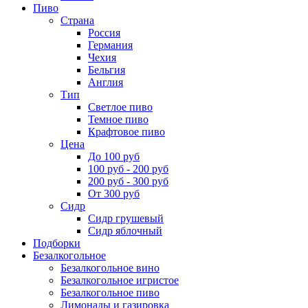
Пиво
Страна
Россия
Германия
Чехия
Бельгия
Англия
Тип
Светлое пиво
Темное пиво
Крафтовое пиво
Цена
До 100 руб
100 руб - 200 руб
200 руб - 300 руб
От 300 руб
Сидр
Сидр грушевый
Сидр яблочный
Подборки
Безалкогольное
Безалкогольное вино
Безалкогольное игристое
Безалкогольное пиво
Лимонады и газировка