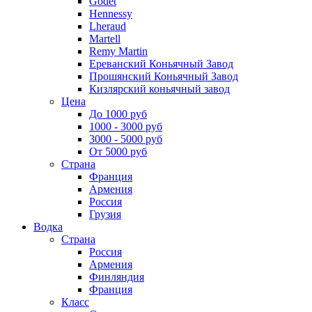
Godet
Hennessy
Lheraud
Martell
Remy Martin
Ереванский Коньячный Завод
Прошянский Коньячный Завод
Кизлярский коньячный завод
Цена
До 1000 руб
1000 - 3000 руб
3000 - 5000 руб
От 5000 руб
Страна
Франция
Армения
Россия
Грузия
Водка
Страна
Россия
Армения
Финляндия
Франция
Класс