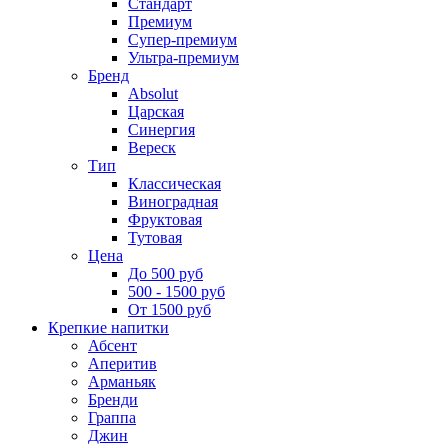
Стандарт
Премиум
Супер-премиум
Ультра-премиум
Бренд
Absolut
Царская
Синергия
Вереск
Тип
Классическая
Виноградная
Фруктовая
Тутовая
Цена
До 500 руб
500 - 1500 руб
От 1500 руб
Крепкие напитки
Абсент
Аперитив
Арманьяк
Бренди
Граппа
Джин