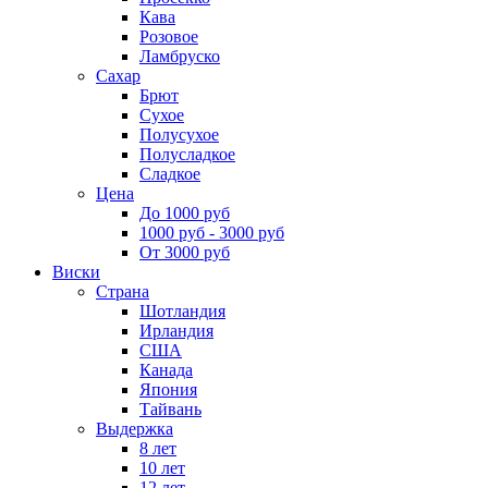
Кава
Розовое
Ламбруско
Сахар
Брют
Сухое
Полусухое
Полусладкое
Сладкое
Цена
До 1000 руб
1000 руб - 3000 руб
От 3000 руб
Виски
Страна
Шотландия
Ирландия
США
Канада
Япония
Тайвань
Выдержка
8 лет
10 лет
12 лет