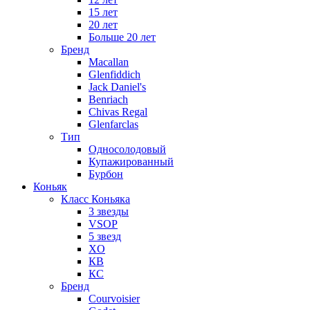
15 лет
20 лет
Больше 20 лет
Бренд
Macallan
Glenfiddich
Jack Daniel's
Benriach
Chivas Regal
Glenfarclas
Тип
Односолодовый
Купажированный
Бурбон
Коньяк
Класс Коньяка
3 звезды
VSOP
5 звезд
XO
КВ
КС
Бренд
Courvoisier