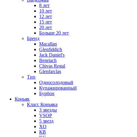
8 лет
10 лет
12 лет
15 лет
20 лет
Больше 20 лет
Бренд
Macallan
Glenfiddich
Jack Daniel's
Benriach
Chivas Regal
Glenfarclas
Тип
Односолодовый
Купажированный
Бурбон
Коньяк
Класс Коньяка
3 звезды
VSOP
5 звезд
XO
КВ