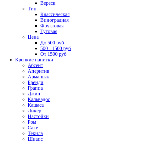
Вереск
Тип
Классическая
Виноградная
Фруктовая
Тутовая
Цена
До 500 руб
500 - 1500 руб
От 1500 руб
Крепкие напитки
Абсент
Аперитив
Арманьяк
Бренди
Граппа
Джин
Кальвадос
Кашаса
Ликер
Настойки
Ром
Саке
Текила
Шнапс