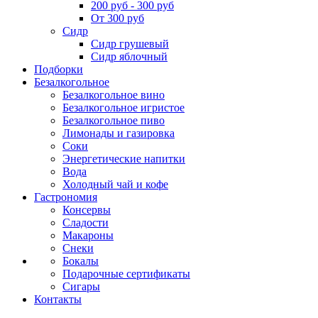
200 руб - 300 руб
От 300 руб
Сидр
Сидр грушевый
Сидр яблочный
Подборки
Безалкогольное
Безалкогольное вино
Безалкогольное игристое
Безалкогольное пиво
Лимонады и газировка
Соки
Энергетические напитки
Вода
Холодный чай и кофе
Гастрономия
Консервы
Сладости
Макароны
Снеки
Бокалы
Подарочные сертификаты
Сигары
Контакты