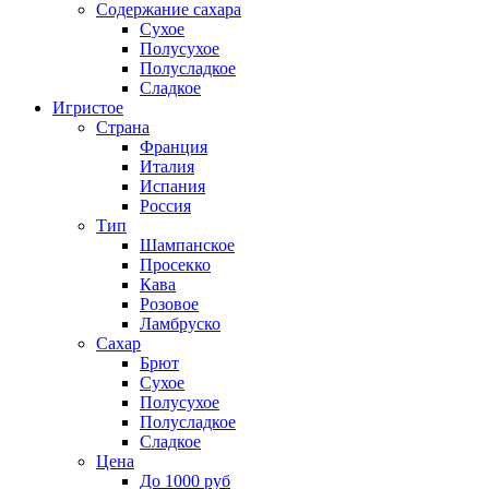
Содержание сахара
Сухое
Полусухое
Полусладкое
Сладкое
Игристое
Страна
Франция
Италия
Испания
Россия
Тип
Шампанское
Просекко
Кава
Розовое
Ламбруско
Сахар
Брют
Сухое
Полусухое
Полусладкое
Сладкое
Цена
До 1000 руб