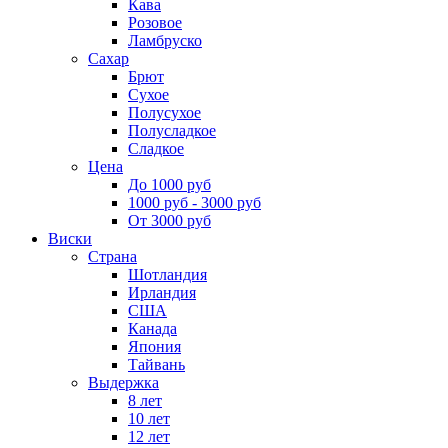
Кава
Розовое
Ламбруско
Сахар
Брют
Сухое
Полусухое
Полусладкое
Сладкое
Цена
До 1000 руб
1000 руб - 3000 руб
От 3000 руб
Виски
Страна
Шотландия
Ирландия
США
Канада
Япония
Тайвань
Выдержка
8 лет
10 лет
12 лет