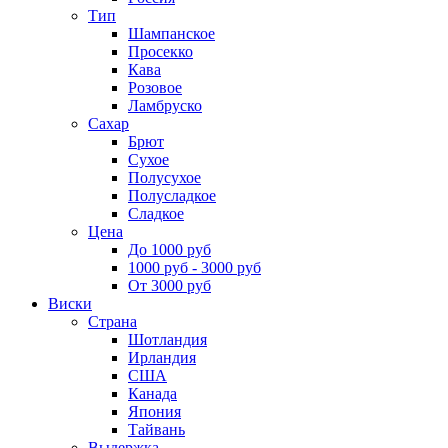
Тип
Шампанское
Просекко
Кава
Розовое
Ламбруско
Сахар
Брют
Сухое
Полусухое
Полусладкое
Сладкое
Цена
До 1000 руб
1000 руб - 3000 руб
От 3000 руб
Виски
Страна
Шотландия
Ирландия
США
Канада
Япония
Тайвань
Выдержка