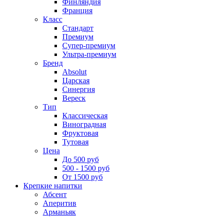
Финляндия
Франция
Класс
Стандарт
Премиум
Супер-премиум
Ультра-премиум
Бренд
Absolut
Царская
Синергия
Вереск
Тип
Классическая
Виноградная
Фруктовая
Тутовая
Цена
До 500 руб
500 - 1500 руб
От 1500 руб
Крепкие напитки
Абсент
Аперитив
Арманьяк