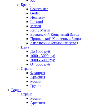
КС
Бренд
Courvoisier
Godet
Hennessy
Lheraud
Martell
Remy Martin
Ереванский Коньячный Завод
Прошянский Коньячный Завод
Кизлярский коньячный завод
Цена
До 1000 руб
1000 - 3000 руб
3000 - 5000 руб
От 5000 руб
Страна
Франция
Армения
Россия
Грузия
Водка
Страна
Россия
Армения