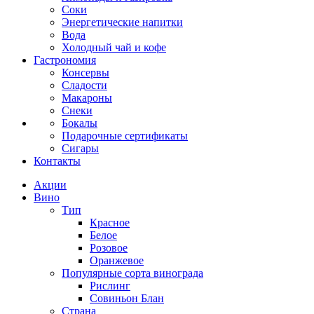
Соки
Энергетические напитки
Вода
Холодный чай и кофе
Гастрономия
Консервы
Сладости
Макароны
Снеки
Бокалы
Подарочные сертификаты
Сигары
Контакты
Акции
Вино
Тип
Красное
Белое
Розовое
Оранжевое
Популярные сорта винограда
Рислинг
Совиньон Блан
Страна