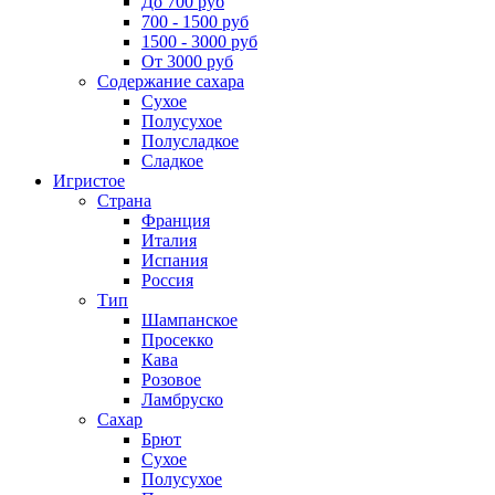
До 700 руб
700 - 1500 руб
1500 - 3000 руб
От 3000 руб
Содержание сахара
Сухое
Полусухое
Полусладкое
Сладкое
Игристое
Страна
Франция
Италия
Испания
Россия
Тип
Шампанское
Просекко
Кава
Розовое
Ламбруско
Сахар
Брют
Сухое
Полусухое