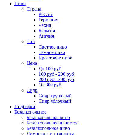
Пиво
Страна
Россия
Германия
Чехия
Бельгия
Англия
Тип
Светлое пиво
Темное пиво
Крафтовое пиво
Цена
До 100 руб
100 руб - 200 руб
200 руб - 300 руб
От 300 руб
Сидр
Сидр грушевый
Сидр яблочный
Подборки
Безалкогольное
Безалкогольное вино
Безалкогольное игристое
Безалкогольное пиво
Лимонады и газировка