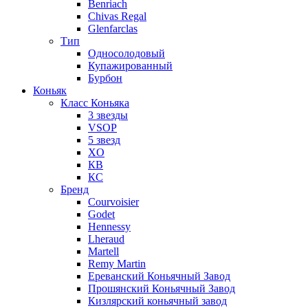
Benriach
Chivas Regal
Glenfarclas
Тип
Односолодовый
Купажированный
Бурбон
Коньяк
Класс Коньяка
3 звезды
VSOP
5 звезд
XO
КВ
КС
Бренд
Courvoisier
Godet
Hennessy
Lheraud
Martell
Remy Martin
Ереванский Коньячный Завод
Прошянский Коньячный Завод
Кизлярский коньячный завод