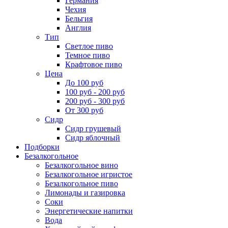
Германия
Чехия
Бельгия
Англия
Тип
Светлое пиво
Темное пиво
Крафтовое пиво
Цена
До 100 руб
100 руб - 200 руб
200 руб - 300 руб
От 300 руб
Сидр
Сидр грушевый
Сидр яблочный
Подборки
Безалкогольное
Безалкогольное вино
Безалкогольное игристое
Безалкогольное пиво
Лимонады и газировка
Соки
Энергетические напитки
Вода