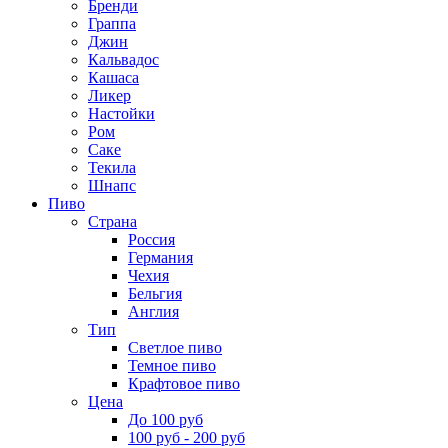
Бренди
Граппа
Джин
Кальвадос
Кашаса
Ликер
Настойки
Ром
Саке
Текила
Шнапс
Пиво
Страна
Россия
Германия
Чехия
Бельгия
Англия
Тип
Светлое пиво
Темное пиво
Крафтовое пиво
Цена
До 100 руб
100 руб - 200 руб