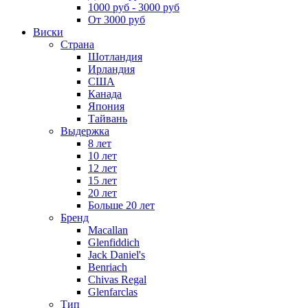
1000 руб - 3000 руб
От 3000 руб
Виски
Страна
Шотландия
Ирландия
США
Канада
Япония
Тайвань
Выдержка
8 лет
10 лет
12 лет
15 лет
20 лет
Больше 20 лет
Бренд
Macallan
Glenfiddich
Jack Daniel's
Benriach
Chivas Regal
Glenfarclas
Тип