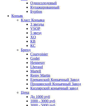
Односолодовый
Купажированный
Бурбон
Коньяк
Класс Коньяка
3 звезды
VSOP
5 звезд
XO
КВ
КС
Бренд
Courvoisier
Godet
Hennessy
Lheraud
Martell
Remy Martin
Ереванский Коньячный Завод
Прошянский Коньячный Завод
Кизлярский коньячный завод
Цена
До 1000 руб
1000 - 3000 руб
3000 - 5000 руб