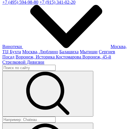
+7 (495) 594-98-80
+7 (915) 341-02-20
Винотеки
Москва,
ТЦ Бухта
Москва, Люблино
Балашиха
Мытищи
Сергиев
Посад
Воронеж, Историка Костомарова
Воронеж, 45-й
Стрелковой Дивизии