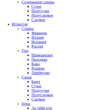
Содержание сахара
Сухое
Полусухое
Полусладкое
Сладкое
Игристое
Страна
Франция
Италия
Испания
Россия
Тип
Шампанское
Просекко
Кава
Розовое
Ламбруско
Сахар
Брют
Сухое
Полусухое
Полусладкое
Сладкое
Цена
До 1000 руб