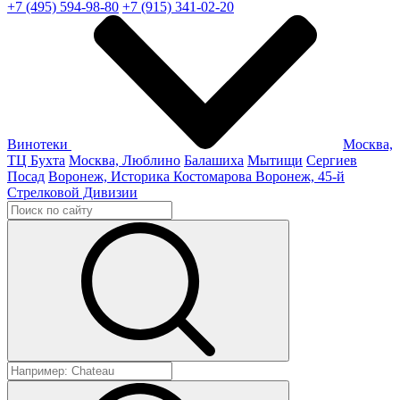
+7 (495) 594-98-80
+7 (915) 341-02-20
Винотеки
Москва,
ТЦ Бухта
Москва, Люблино
Балашиха
Мытищи
Сергиев
Посад
Воронеж, Историка Костомарова
Воронеж, 45-й
Стрелковой Дивизии