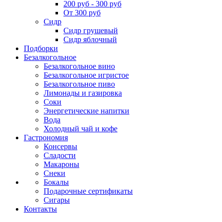
200 руб - 300 руб
От 300 руб
Сидр
Сидр грушевый
Сидр яблочный
Подборки
Безалкогольное
Безалкогольное вино
Безалкогольное игристое
Безалкогольное пиво
Лимонады и газировка
Соки
Энергетические напитки
Вода
Холодный чай и кофе
Гастрономия
Консервы
Сладости
Макароны
Снеки
Бокалы
Подарочные сертификаты
Сигары
Контакты