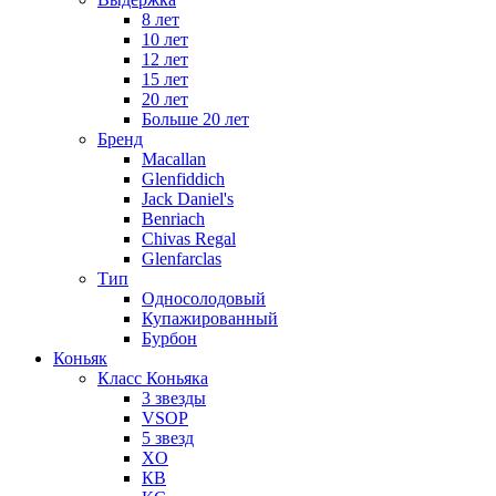
8 лет
10 лет
12 лет
15 лет
20 лет
Больше 20 лет
Бренд
Macallan
Glenfiddich
Jack Daniel's
Benriach
Chivas Regal
Glenfarclas
Тип
Односолодовый
Купажированный
Бурбон
Коньяк
Класс Коньяка
3 звезды
VSOP
5 звезд
XO
КВ