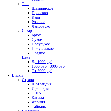
Тип
Шампанское
Просекко
Кава
Розовое
Ламбруско
Сахар
Брют
Сухое
Полусухое
Полусладкое
Сладкое
Цена
До 1000 руб
1000 руб - 3000 руб
От 3000 руб
Виски
Страна
Шотландия
Ирландия
США
Канада
Япония
Тайвань
Выдержка