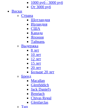
1000 руб - 3000 руб
От 3000 руб
Виски
Страна
Шотландия
Ирландия
США
Канада
Япония
Тайвань
Выдержка
8 лет
10 лет
12 лет
15 лет
20 лет
Больше 20 лет
Бренд
Macallan
Glenfiddich
Jack Daniel's
Benriach
Chivas Regal
Glenfarclas
Тип