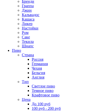
Бренди
Граппа
Джин
Кальвадос
Кашаса
Ликер
Настойки
Ром
Саке
Текила
Шнапс
Пиво
Страна
Россия
Германия
Чехия
Бельгия
Англия
Тип
Светлое пиво
Темное пиво
Крафтовое пиво
Цена
До 100 руб
100 руб - 200 руб