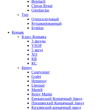
Benriach
Chivas Regal
Glenfarclas
Тип
Односолодовый
Купажированный
Бурбон
Коньяк
Класс Коньяка
3 звезды
VSOP
5 звезд
XO
КВ
КС
Бренд
Courvoisier
Godet
Hennessy
Lheraud
Martell
Remy Martin
Ереванский Коньячный Завод
Прошянский Коньячный Завод
Кизлярский коньячный завод