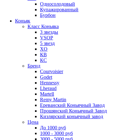
Односолодовый
Купажированный
Бурбон
Коньяк
Класс Коньяка
3 звезды
VSOP
5 звезд
XO
КВ
КС
Бренд
Courvoisier
Godet
Hennessy
Lheraud
Martell
Remy Martin
Ереванский Коньячный Завод
Прошянский Коньячный Завод
Кизлярский коньячный завод
Цена
До 1000 руб
1000 - 3000 руб
3000 - 5000 руб