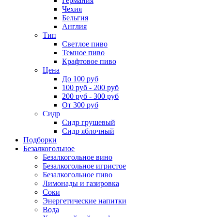
Германия
Чехия
Бельгия
Англия
Тип
Светлое пиво
Темное пиво
Крафтовое пиво
Цена
До 100 руб
100 руб - 200 руб
200 руб - 300 руб
От 300 руб
Сидр
Сидр грушевый
Сидр яблочный
Подборки
Безалкогольное
Безалкогольное вино
Безалкогольное игристое
Безалкогольное пиво
Лимонады и газировка
Соки
Энергетические напитки
Вода