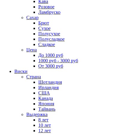
Кава
Розовое
Ламбруско
Сахар
Брют
Сухое
Полусухое
Полусладкое
Сладкое
Цена
До 1000 руб
1000 руб - 3000 руб
От 3000 руб
Виски
Страна
Шотландия
Ирландия
США
Канада
Япония
Тайвань
Выдержка
8 лет
10 лет
12 лет