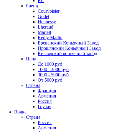
КС
Бренд
Courvoisier
Godet
Hennessy
Lheraud
Martell
Remy Martin
Ереванский Коньячный Завод
Прошянский Коньячный Завод
Кизлярский коньячный завод
Цена
До 1000 руб
1000 - 3000 руб
3000 - 5000 руб
От 5000 руб
Страна
Франция
Армения
Россия
Грузия
Водка
Страна
Россия
Армения