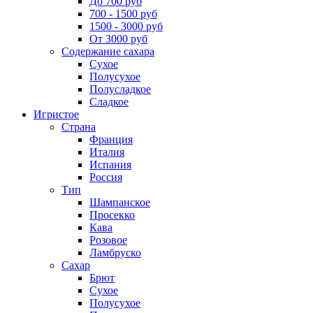
До 700 руб
700 - 1500 руб
1500 - 3000 руб
От 3000 руб
Содержание сахара
Сухое
Полусухое
Полусладкое
Сладкое
Игристое
Страна
Франция
Италия
Испания
Россия
Тип
Шампанское
Просекко
Кава
Розовое
Ламбруско
Сахар
Брют
Сухое
Полусухое