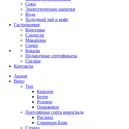
Соки
Энергетические напитки
Вода
Холодный чай и кофе
Гастрономия
Консервы
Сладости
Макароны
Снеки
Бокалы
Подарочные сертификаты
Сигары
Контакты
Акции
Вино
Тип
Красное
Белое
Розовое
Оранжевое
Популярные сорта винограда
Рислинг
Совиньон Блан
Страна