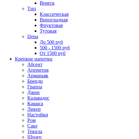
Вереск
Тип
Классическая
Виноградная
Фруктовая
Тутовая
Цена
До 500 руб
500 - 1500 руб
От 1500 руб
Крепкие напитки
Абсент
Аперитив
Арманьяк
Бренди
Граппа
Джин
Кальвадос
Кашаса
Ликер
Настойки
Ром
Саке
Текила
Шнапс