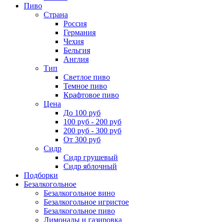
Пиво
Страна
Россия
Германия
Чехия
Бельгия
Англия
Тип
Светлое пиво
Темное пиво
Крафтовое пиво
Цена
До 100 руб
100 руб - 200 руб
200 руб - 300 руб
От 300 руб
Сидр
Сидр грушевый
Сидр яблочный
Подборки
Безалкогольное
Безалкогольное вино
Безалкогольное игристое
Безалкогольное пиво
Лимонады и газировка