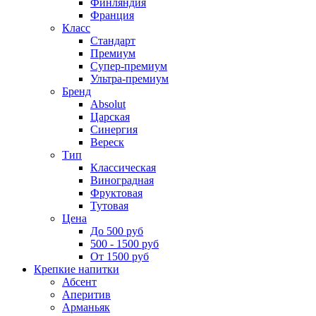
Финляндия
Франция
Класс
Стандарт
Премиум
Супер-премиум
Ультра-премиум
Бренд
Absolut
Царская
Синергия
Вереск
Тип
Классическая
Виноградная
Фруктовая
Тутовая
Цена
До 500 руб
500 - 1500 руб
От 1500 руб
Крепкие напитки
Абсент
Аперитив
Арманьяк