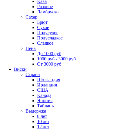
Кава
Розовое
Ламбруско
Сахар
Брют
Сухое
Полусухое
Полусладкое
Сладкое
Цена
До 1000 руб
1000 руб - 3000 руб
От 3000 руб
Виски
Страна
Шотландия
Ирландия
США
Канада
Япония
Тайвань
Выдержка
8 лет
10 лет
12 лет