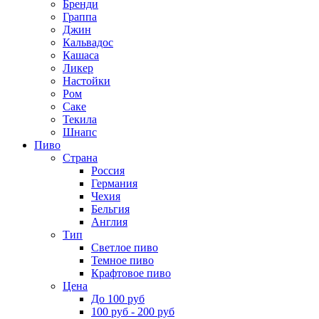
Бренди
Граппа
Джин
Кальвадос
Кашаса
Ликер
Настойки
Ром
Саке
Текила
Шнапс
Пиво
Страна
Россия
Германия
Чехия
Бельгия
Англия
Тип
Светлое пиво
Темное пиво
Крафтовое пиво
Цена
До 100 руб
100 руб - 200 руб