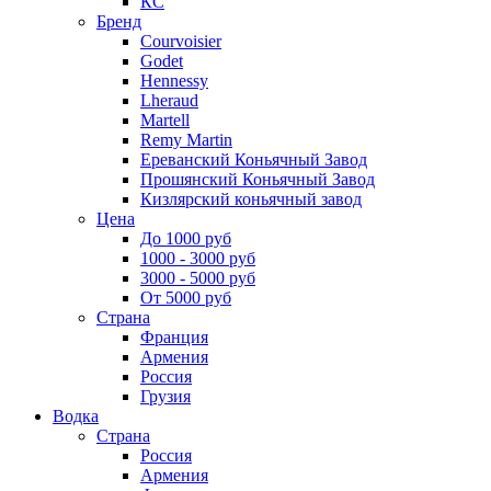
КС
Бренд
Courvoisier
Godet
Hennessy
Lheraud
Martell
Remy Martin
Ереванский Коньячный Завод
Прошянский Коньячный Завод
Кизлярский коньячный завод
Цена
До 1000 руб
1000 - 3000 руб
3000 - 5000 руб
От 5000 руб
Страна
Франция
Армения
Россия
Грузия
Водка
Страна
Россия
Армения