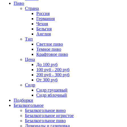
Пиво
Страна
Россия
Германия
Чехия
Бельгия
Англия
Тип
Светлое пиво
Темное пиво
Крафтовое пиво
Цена
До 100 руб
100 руб - 200 руб
200 руб - 300 руб
От 300 руб
Сидр
Сидр грушевый
Сидр яблочный
Подборки
Безалкогольное
Безалкогольное вино
Безалкогольное игристое
Безалкогольное пиво
Лимонады и газировка