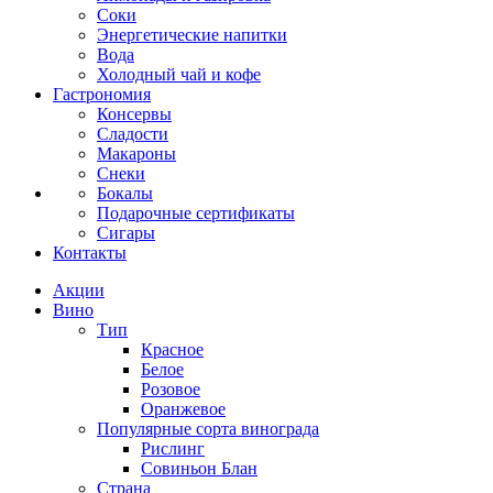
Соки
Энергетические напитки
Вода
Холодный чай и кофе
Гастрономия
Консервы
Сладости
Макароны
Снеки
Бокалы
Подарочные сертификаты
Сигары
Контакты
Акции
Вино
Тип
Красное
Белое
Розовое
Оранжевое
Популярные сорта винограда
Рислинг
Совиньон Блан
Страна