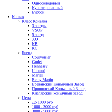
Односолодовый
Купажированный
Бурбон
Коньяк
Класс Коньяка
3 звезды
VSOP
5 звезд
XO
КВ
КС
Бренд
Courvoisier
Godet
Hennessy
Lheraud
Martell
Remy Martin
Ереванский Коньячный Завод
Прошянский Коньячный Завод
Кизлярский коньячный завод
Цена
До 1000 руб
1000 - 3000 руб
3000 - 5000 руб