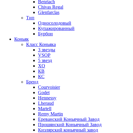
Benriach
Chivas Regal
Glenfarclas
Тип
Односолодовый
Купажированный
Бурбон
Коньяк
Класс Коньяка
3 звезды
VSOP
5 звезд
XO
КВ
КС
Бренд
Courvoisier
Godet
Hennessy
Lheraud
Martell
Remy Martin
Ереванский Коньячный Завод
Прошянский Коньячный Завод
Кизлярский коньячный завод