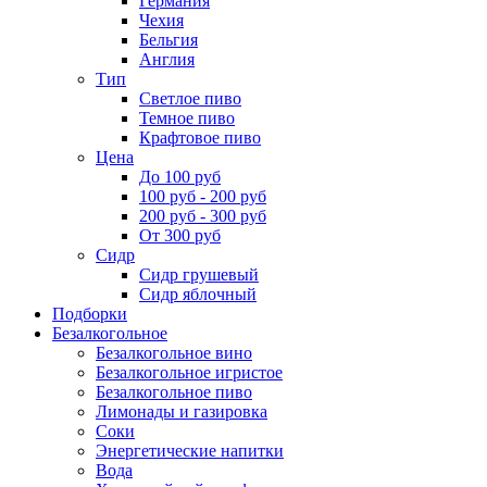
Германия
Чехия
Бельгия
Англия
Тип
Светлое пиво
Темное пиво
Крафтовое пиво
Цена
До 100 руб
100 руб - 200 руб
200 руб - 300 руб
От 300 руб
Сидр
Сидр грушевый
Сидр яблочный
Подборки
Безалкогольное
Безалкогольное вино
Безалкогольное игристое
Безалкогольное пиво
Лимонады и газировка
Соки
Энергетические напитки
Вода