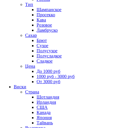
Тип
Шампанское
Просекко
Кава
Розовое
Ламбруско
Сахар
Брют
Сухое
Полусухое
Полусладкое
Сладкое
Цена
До 1000 руб
1000 руб - 3000 руб
От 3000 руб
Виски
Страна
Шотландия
Ирландия
США
Канада
Япония
Тайвань
Выдержка