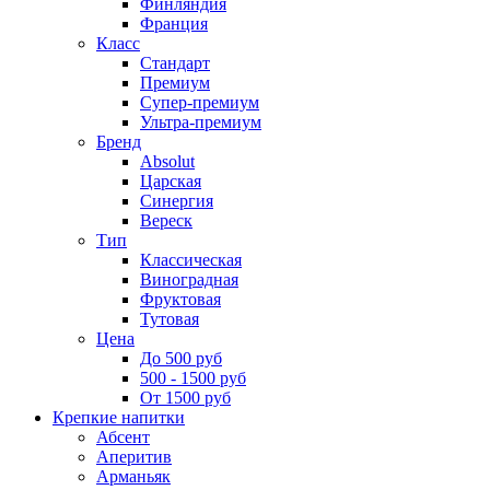
Финляндия
Франция
Класс
Стандарт
Премиум
Супер-премиум
Ультра-премиум
Бренд
Absolut
Царская
Синергия
Вереск
Тип
Классическая
Виноградная
Фруктовая
Тутовая
Цена
До 500 руб
500 - 1500 руб
От 1500 руб
Крепкие напитки
Абсент
Аперитив
Арманьяк