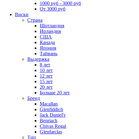
1000 руб - 3000 руб
От 3000 руб
Виски
Страна
Шотландия
Ирландия
США
Канада
Япония
Тайвань
Выдержка
8 лет
10 лет
12 лет
15 лет
20 лет
Больше 20 лет
Бренд
Macallan
Glenfiddich
Jack Daniel's
Benriach
Chivas Regal
Glenfarclas
Тип