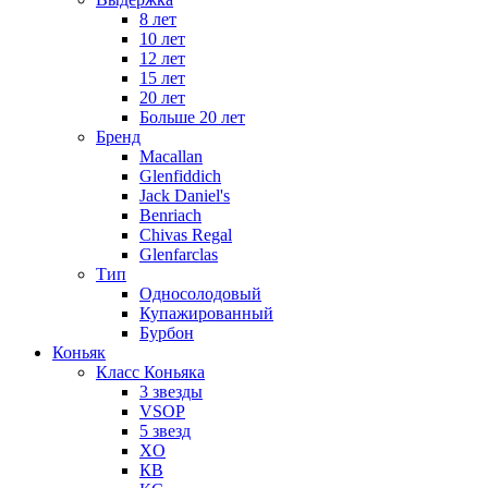
8 лет
10 лет
12 лет
15 лет
20 лет
Больше 20 лет
Бренд
Macallan
Glenfiddich
Jack Daniel's
Benriach
Chivas Regal
Glenfarclas
Тип
Односолодовый
Купажированный
Бурбон
Коньяк
Класс Коньяка
3 звезды
VSOP
5 звезд
XO
КВ