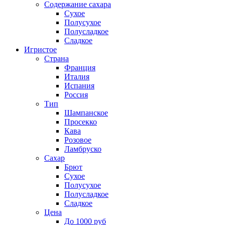
Содержание сахара
Сухое
Полусухое
Полусладкое
Сладкое
Игристое
Страна
Франция
Италия
Испания
Россия
Тип
Шампанское
Просекко
Кава
Розовое
Ламбруско
Сахар
Брют
Сухое
Полусухое
Полусладкое
Сладкое
Цена
До 1000 руб