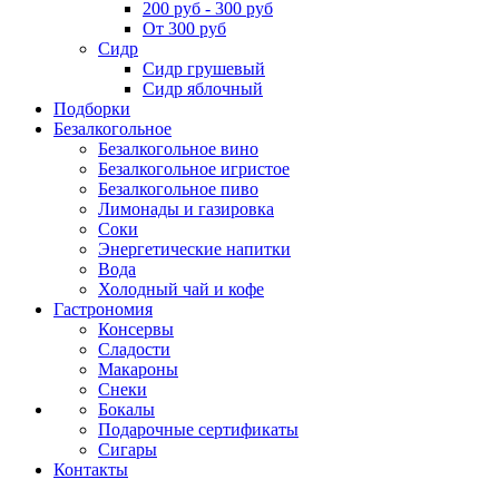
200 руб - 300 руб
От 300 руб
Сидр
Сидр грушевый
Сидр яблочный
Подборки
Безалкогольное
Безалкогольное вино
Безалкогольное игристое
Безалкогольное пиво
Лимонады и газировка
Соки
Энергетические напитки
Вода
Холодный чай и кофе
Гастрономия
Консервы
Сладости
Макароны
Снеки
Бокалы
Подарочные сертификаты
Сигары
Контакты