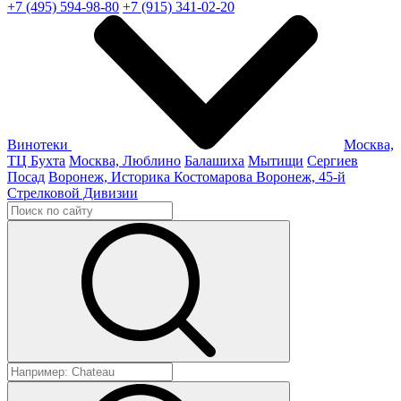
+7 (495) 594-98-80
+7 (915) 341-02-20
Винотеки
Москва,
ТЦ Бухта
Москва, Люблино
Балашиха
Мытищи
Сергиев
Посад
Воронеж, Историка Костомарова
Воронеж, 45-й
Стрелковой Дивизии