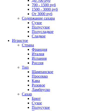
До 700 руб
700 - 1500 руб
1500 - 3000 руб
От 3000 руб
Содержание сахара
Сухое
Полусухое
Полусладкое
Сладкое
Игристое
Страна
Франция
Италия
Испания
Россия
Тип
Шампанское
Просекко
Кава
Розовое
Ламбруско
Сахар
Брют
Сухое
Полусухое