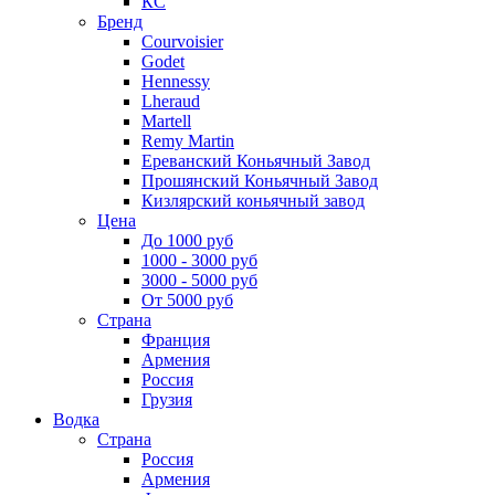
КС
Бренд
Courvoisier
Godet
Hennessy
Lheraud
Martell
Remy Martin
Ереванский Коньячный Завод
Прошянский Коньячный Завод
Кизлярский коньячный завод
Цена
До 1000 руб
1000 - 3000 руб
3000 - 5000 руб
От 5000 руб
Страна
Франция
Армения
Россия
Грузия
Водка
Страна
Россия
Армения