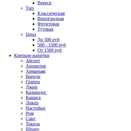
Вереск
Тип
Классическая
Виноградная
Фруктовая
Тутовая
Цена
До 500 руб
500 - 1500 руб
От 1500 руб
Крепкие напитки
Абсент
Аперитив
Арманьяк
Бренди
Граппа
Джин
Кальвадос
Кашаса
Ликер
Настойки
Ром
Саке
Текила
Шнапс