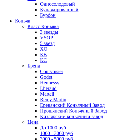
Односолодовый
Купажированный
Бурбон
Коньяк
Класс Коньяка
3 звезды
VSOP
5 звезд
XO
КВ
КС
Бренд
Courvoisier
Godet
Hennessy
Lheraud
Martell
Remy Martin
Ереванский Коньячный Завод
Прошянский Коньячный Завод
Кизлярский коньячный завод
Цена
До 1000 руб
1000 - 3000 руб
3000 - 5000 руб