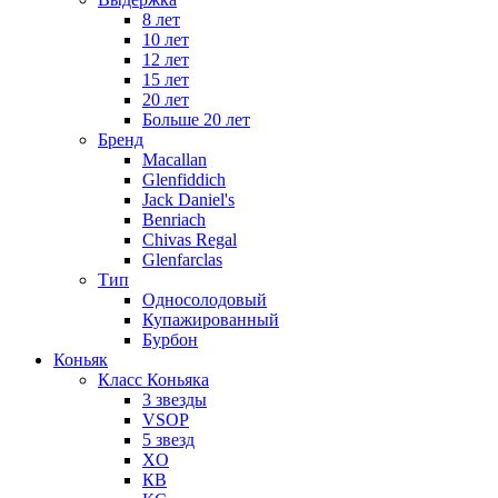
8 лет
10 лет
12 лет
15 лет
20 лет
Больше 20 лет
Бренд
Macallan
Glenfiddich
Jack Daniel's
Benriach
Chivas Regal
Glenfarclas
Тип
Односолодовый
Купажированный
Бурбон
Коньяк
Класс Коньяка
3 звезды
VSOP
5 звезд
XO
КВ