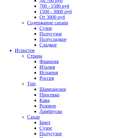
До 700 руб
700 - 1500 руб
1500 - 3000 руб
От 3000 руб
Содержание сахара
Сухое
Полусухое
Полусладкое
Сладкое
Игристое
Страна
Франция
Италия
Испания
Россия
Тип
Шампанское
Просекко
Кава
Розовое
Ламбруско
Сахар
Брют
Сухое
Полусухое