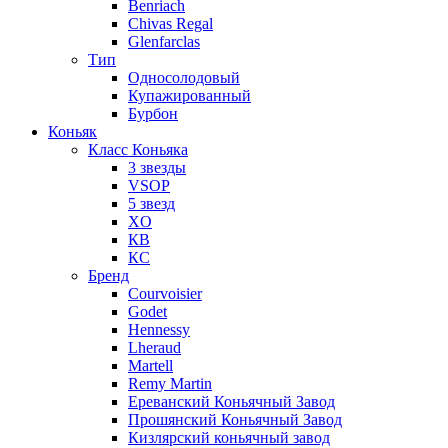
Benriach
Chivas Regal
Glenfarclas
Тип
Односолодовый
Купажированный
Бурбон
Коньяк
Класс Коньяка
3 звезды
VSOP
5 звезд
XO
КВ
КС
Бренд
Courvoisier
Godet
Hennessy
Lheraud
Martell
Remy Martin
Ереванский Коньячный Завод
Прошянский Коньячный Завод
Кизлярский коньячный завод