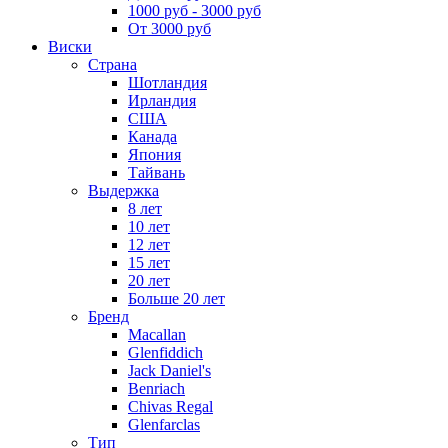
1000 руб - 3000 руб
От 3000 руб
Виски
Страна
Шотландия
Ирландия
США
Канада
Япония
Тайвань
Выдержка
8 лет
10 лет
12 лет
15 лет
20 лет
Больше 20 лет
Бренд
Macallan
Glenfiddich
Jack Daniel's
Benriach
Chivas Regal
Glenfarclas
Тип