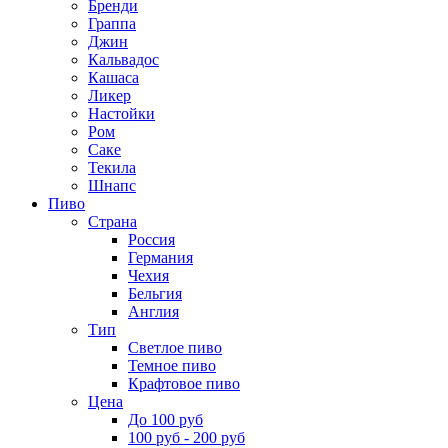
Бренди
Граппа
Джин
Кальвадос
Кашаса
Ликер
Настойки
Ром
Саке
Текила
Шнапс
Пиво
Страна
Россия
Германия
Чехия
Бельгия
Англия
Тип
Светлое пиво
Темное пиво
Крафтовое пиво
Цена
До 100 руб
100 руб - 200 руб