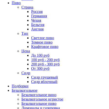
Пиво
Страна
Россия
Германия
Чехия
Бельгия
Англия
Тип
Светлое пиво
Темное пиво
Крафтовое пиво
Цена
До 100 руб
100 руб - 200 руб
200 руб - 300 руб
От 300 руб
Сидр
Сидр грушевый
Сидр яблочный
Подборки
Безалкогольное
Безалкогольное вино
Безалкогольное игристое
Безалкогольное пиво
Лимонады и газировка