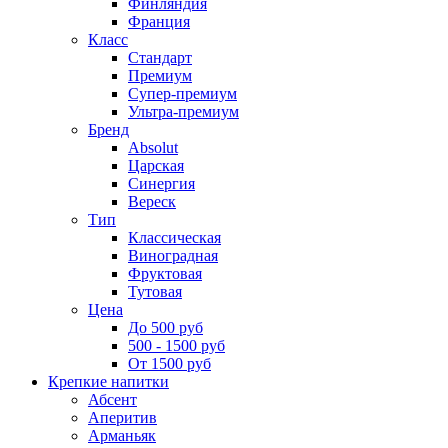
Финляндия
Франция
Класс
Стандарт
Премиум
Супер-премиум
Ультра-премиум
Бренд
Absolut
Царская
Синергия
Вереск
Тип
Классическая
Виноградная
Фруктовая
Тутовая
Цена
До 500 руб
500 - 1500 руб
От 1500 руб
Крепкие напитки
Абсент
Аперитив
Арманьяк