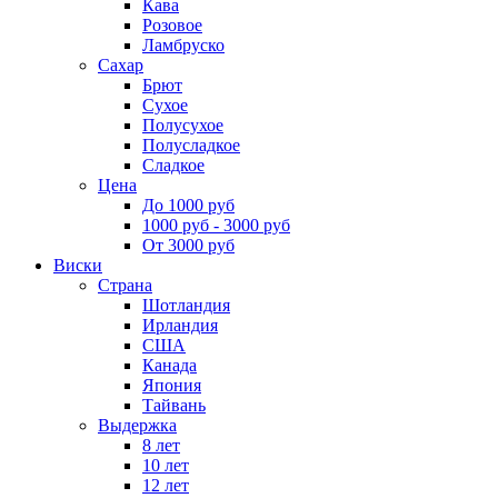
Кава
Розовое
Ламбруско
Сахар
Брют
Сухое
Полусухое
Полусладкое
Сладкое
Цена
До 1000 руб
1000 руб - 3000 руб
От 3000 руб
Виски
Страна
Шотландия
Ирландия
США
Канада
Япония
Тайвань
Выдержка
8 лет
10 лет
12 лет