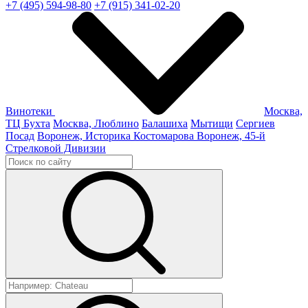
+7 (495) 594-98-80
+7 (915) 341-02-20
Винотеки
Москва,
ТЦ Бухта
Москва, Люблино
Балашиха
Мытищи
Сергиев
Посад
Воронеж, Историка Костомарова
Воронеж, 45-й
Стрелковой Дивизии