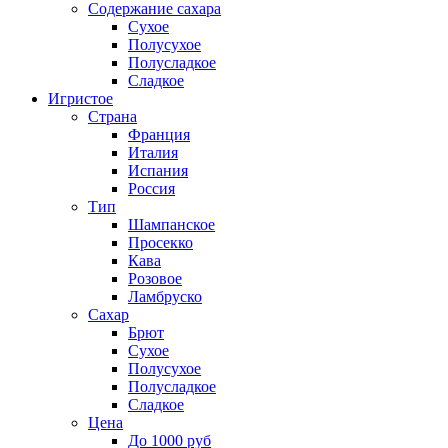
Содержание сахара
Сухое
Полусухое
Полусладкое
Сладкое
Игристое
Страна
Франция
Италия
Испания
Россия
Тип
Шампанское
Просекко
Кава
Розовое
Ламбруско
Сахар
Брют
Сухое
Полусухое
Полусладкое
Сладкое
Цена
До 1000 руб