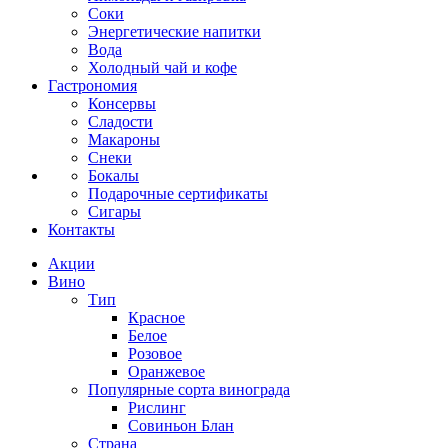
Соки
Энергетические напитки
Вода
Холодный чай и кофе
Гастрономия
Консервы
Сладости
Макароны
Снеки
Бокалы
Подарочные сертификаты
Сигары
Контакты
Акции
Вино
Тип
Красное
Белое
Розовое
Оранжевое
Популярные сорта винограда
Рислинг
Совиньон Блан
Страна