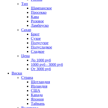
Тип
Шампанское
Просекко
Кава
Розовое
Ламбруско
Сахар
Брют
Сухое
Полусухое
Полусладкое
Сладкое
Цена
До 1000 руб
1000 руб - 3000 руб
От 3000 руб
Виски
Страна
Шотландия
Ирландия
США
Канада
Япония
Тайвань
Выдержка