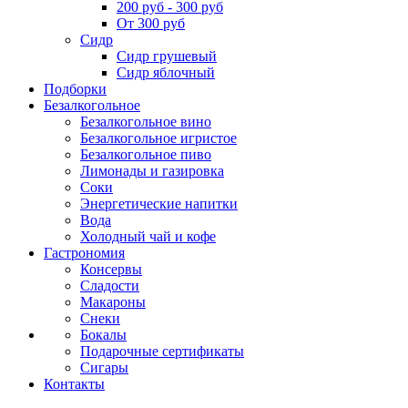
200 руб - 300 руб
От 300 руб
Сидр
Сидр грушевый
Сидр яблочный
Подборки
Безалкогольное
Безалкогольное вино
Безалкогольное игристое
Безалкогольное пиво
Лимонады и газировка
Соки
Энергетические напитки
Вода
Холодный чай и кофе
Гастрономия
Консервы
Сладости
Макароны
Снеки
Бокалы
Подарочные сертификаты
Сигары
Контакты