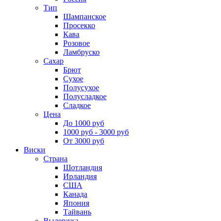
Тип
Шампанское
Просекко
Кава
Розовое
Ламбруско
Сахар
Брют
Сухое
Полусухое
Полусладкое
Сладкое
Цена
До 1000 руб
1000 руб - 3000 руб
От 3000 руб
Виски
Страна
Шотландия
Ирландия
США
Канада
Япония
Тайвань
Выдержка