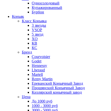
Односолодовый
Купажированный
Бурбон
Коньяк
Класс Коньяка
3 звезды
VSOP
5 звезд
XO
КВ
КС
Бренд
Courvoisier
Godet
Hennessy
Lheraud
Martell
Remy Martin
Ереванский Коньячный Завод
Прошянский Коньячный Завод
Кизлярский коньячный завод
Цена
До 1000 руб
1000 - 3000 руб
3000 - 5000 руб