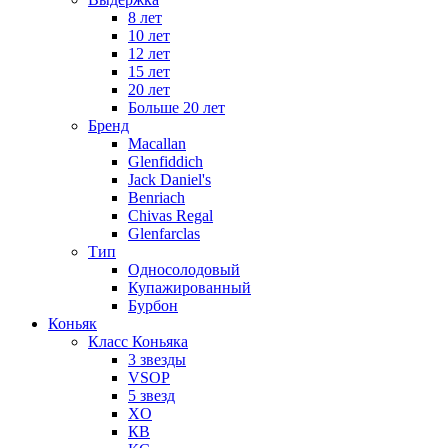
8 лет
10 лет
12 лет
15 лет
20 лет
Больше 20 лет
Бренд
Macallan
Glenfiddich
Jack Daniel's
Benriach
Chivas Regal
Glenfarclas
Тип
Односолодовый
Купажированный
Бурбон
Коньяк
Класс Коньяка
3 звезды
VSOP
5 звезд
XO
КВ