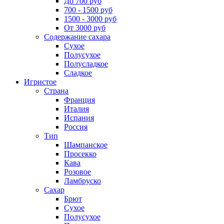
До 700 руб
700 - 1500 руб
1500 - 3000 руб
От 3000 руб
Содержание сахара
Сухое
Полусухое
Полусладкое
Сладкое
Игристое
Страна
Франция
Италия
Испания
Россия
Тип
Шампанское
Просекко
Кава
Розовое
Ламбруско
Сахар
Брют
Сухое
Полусухое