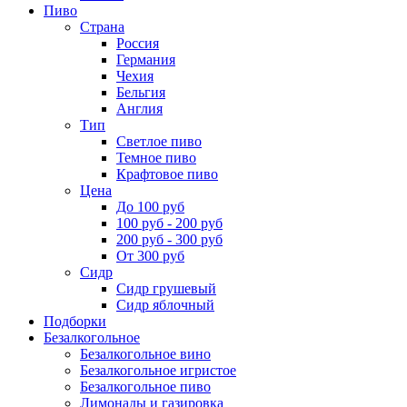
Пиво
Страна
Россия
Германия
Чехия
Бельгия
Англия
Тип
Светлое пиво
Темное пиво
Крафтовое пиво
Цена
До 100 руб
100 руб - 200 руб
200 руб - 300 руб
От 300 руб
Сидр
Сидр грушевый
Сидр яблочный
Подборки
Безалкогольное
Безалкогольное вино
Безалкогольное игристое
Безалкогольное пиво
Лимонады и газировка