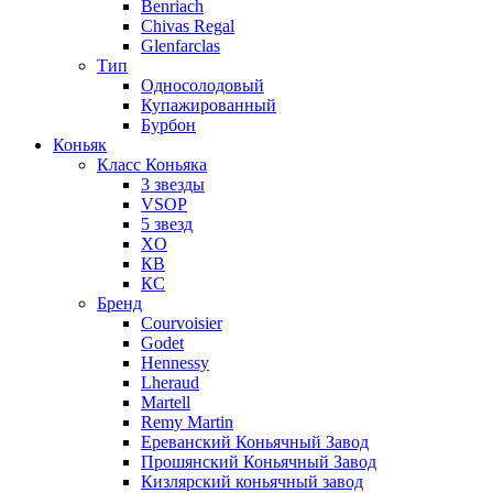
Benriach
Chivas Regal
Glenfarclas
Тип
Односолодовый
Купажированный
Бурбон
Коньяк
Класс Коньяка
3 звезды
VSOP
5 звезд
XO
КВ
КС
Бренд
Courvoisier
Godet
Hennessy
Lheraud
Martell
Remy Martin
Ереванский Коньячный Завод
Прошянский Коньячный Завод
Кизлярский коньячный завод