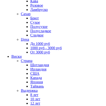
Кава
Розовое
Ламбруско
Сахар
Брют
Сухое
Полусухое
Полусладкое
Сладкое
Цена
До 1000 руб
1000 руб - 3000 руб
От 3000 руб
Виски
Страна
Шотландия
Ирландия
США
Канада
Япония
Тайвань
Выдержка
8 лет
10 лет
12 лет