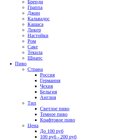
Бренди
Граппа
Джин
Кальвадос
Кашаса
Ликер
Настойки
Ром
Саке
Текила
Шнапс
Пиво
Страна
Россия
Германия
Чехия
Бельгия
Англия
Тип
Светлое пиво
Темное пиво
Крафтовое пиво
Цена
До 100 руб
100 руб - 200 руб