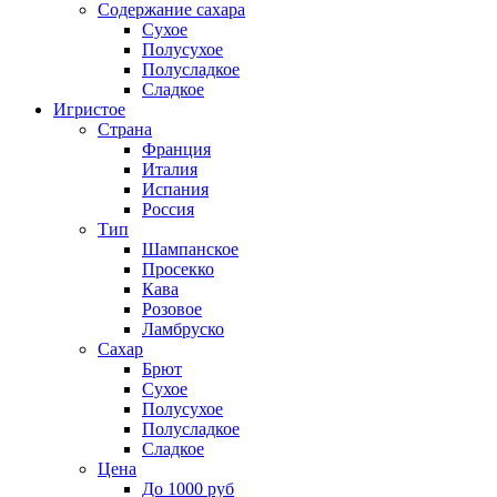
Содержание сахара
Сухое
Полусухое
Полусладкое
Сладкое
Игристое
Страна
Франция
Италия
Испания
Россия
Тип
Шампанское
Просекко
Кава
Розовое
Ламбруско
Сахар
Брют
Сухое
Полусухое
Полусладкое
Сладкое
Цена
До 1000 руб