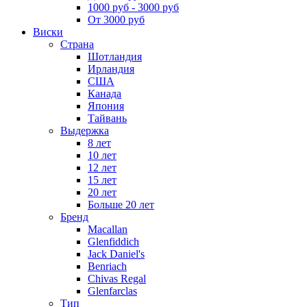
1000 руб - 3000 руб
От 3000 руб
Виски
Страна
Шотландия
Ирландия
США
Канада
Япония
Тайвань
Выдержка
8 лет
10 лет
12 лет
15 лет
20 лет
Больше 20 лет
Бренд
Macallan
Glenfiddich
Jack Daniel's
Benriach
Chivas Regal
Glenfarclas
Тип