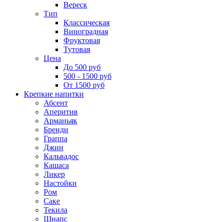
Вереск
Тип
Классическая
Виноградная
Фруктовая
Тутовая
Цена
До 500 руб
500 - 1500 руб
От 1500 руб
Крепкие напитки
Абсент
Аперитив
Арманьяк
Бренди
Граппа
Джин
Кальвадос
Кашаса
Ликер
Настойки
Ром
Саке
Текила
Шнапс