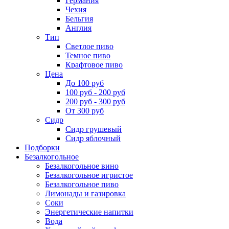
Германия
Чехия
Бельгия
Англия
Тип
Светлое пиво
Темное пиво
Крафтовое пиво
Цена
До 100 руб
100 руб - 200 руб
200 руб - 300 руб
От 300 руб
Сидр
Сидр грушевый
Сидр яблочный
Подборки
Безалкогольное
Безалкогольное вино
Безалкогольное игристое
Безалкогольное пиво
Лимонады и газировка
Соки
Энергетические напитки
Вода