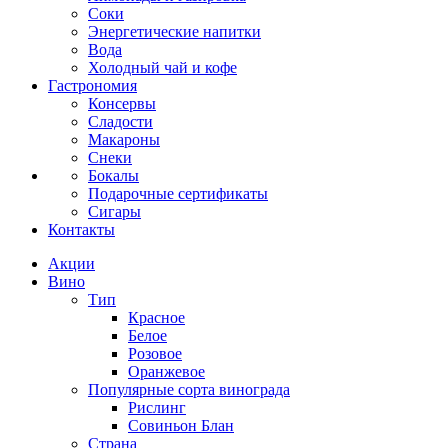
Соки
Энергетические напитки
Вода
Холодный чай и кофе
Гастрономия
Консервы
Сладости
Макароны
Снеки
Бокалы
Подарочные сертификаты
Сигары
Контакты
Акции
Вино
Тип
Красное
Белое
Розовое
Оранжевое
Популярные сорта винограда
Рислинг
Совиньон Блан
Страна