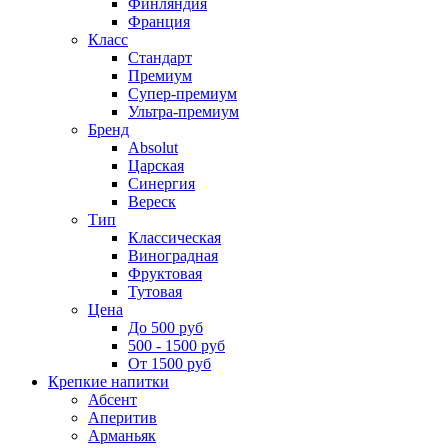
Финляндия
Франция
Класс
Стандарт
Премиум
Супер-премиум
Ультра-премиум
Бренд
Absolut
Царская
Синергия
Вереск
Тип
Классическая
Виноградная
Фруктовая
Тутовая
Цена
До 500 руб
500 - 1500 руб
От 1500 руб
Крепкие напитки
Абсент
Аперитив
Арманьяк