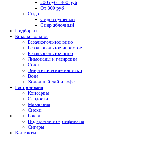
200 руб - 300 руб
От 300 руб
Сидр
Сидр грушевый
Сидр яблочный
Подборки
Безалкогольное
Безалкогольное вино
Безалкогольное игристое
Безалкогольное пиво
Лимонады и газировка
Соки
Энергетические напитки
Вода
Холодный чай и кофе
Гастрономия
Консервы
Сладости
Макароны
Снеки
Бокалы
Подарочные сертификаты
Сигары
Контакты