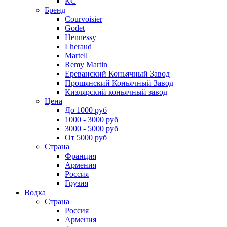
КС
Бренд
Courvoisier
Godet
Hennessy
Lheraud
Martell
Remy Martin
Ереванский Коньячный Завод
Прошянский Коньячный Завод
Кизлярский коньячный завод
Цена
До 1000 руб
1000 - 3000 руб
3000 - 5000 руб
От 5000 руб
Страна
Франция
Армения
Россия
Грузия
Водка
Страна
Россия
Армения