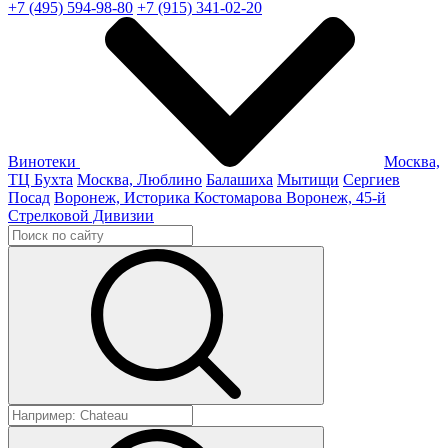
+7 (495) 594-98-80
+7 (915) 341-02-20
Винотеки
Москва,
ТЦ Бухта
Москва, Люблино
Балашиха
Мытищи
Сергиев
Посад
Воронеж, Историка Костомарова
Воронеж, 45-й
Стрелковой Дивизии