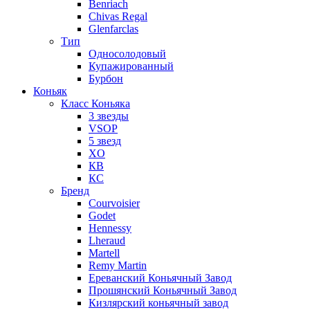
Benriach
Chivas Regal
Glenfarclas
Тип
Односолодовый
Купажированный
Бурбон
Коньяк
Класс Коньяка
3 звезды
VSOP
5 звезд
XO
КВ
КС
Бренд
Courvoisier
Godet
Hennessy
Lheraud
Martell
Remy Martin
Ереванский Коньячный Завод
Прошянский Коньячный Завод
Кизлярский коньячный завод