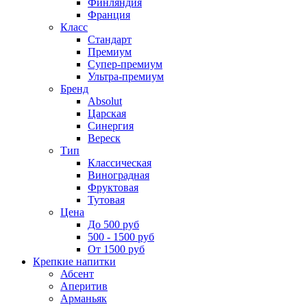
Финляндия
Франция
Класс
Стандарт
Премиум
Супер-премиум
Ультра-премиум
Бренд
Absolut
Царская
Синергия
Вереск
Тип
Классическая
Виноградная
Фруктовая
Тутовая
Цена
До 500 руб
500 - 1500 руб
От 1500 руб
Крепкие напитки
Абсент
Аперитив
Арманьяк