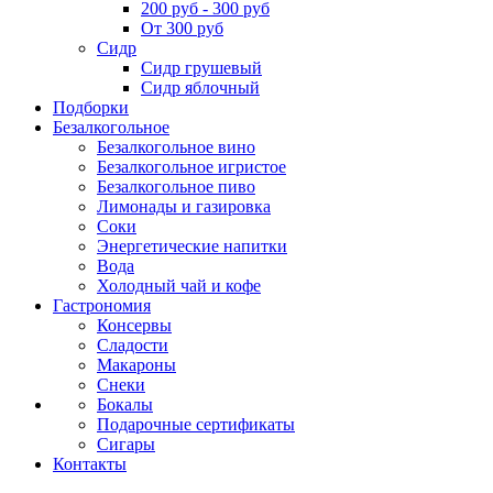
200 руб - 300 руб
От 300 руб
Сидр
Сидр грушевый
Сидр яблочный
Подборки
Безалкогольное
Безалкогольное вино
Безалкогольное игристое
Безалкогольное пиво
Лимонады и газировка
Соки
Энергетические напитки
Вода
Холодный чай и кофе
Гастрономия
Консервы
Сладости
Макароны
Снеки
Бокалы
Подарочные сертификаты
Сигары
Контакты