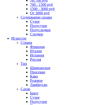
До 700 руб
700 - 1500 руб
1500 - 3000 руб
От 3000 руб
Содержание сахара
Сухое
Полусухое
Полусладкое
Сладкое
Игристое
Страна
Франция
Италия
Испания
Россия
Тип
Шампанское
Просекко
Кава
Розовое
Ламбруско
Сахар
Брют
Сухое
Полусухое