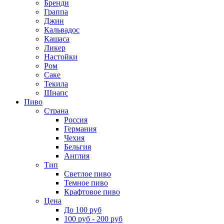
Бренди
Граппа
Джин
Кальвадос
Кашаса
Ликер
Настойки
Ром
Саке
Текила
Шнапс
Пиво
Страна
Россия
Германия
Чехия
Бельгия
Англия
Тип
Светлое пиво
Темное пиво
Крафтовое пиво
Цена
До 100 руб
100 руб - 200 руб