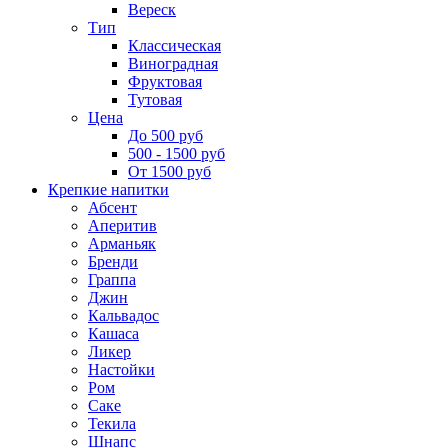
Вереск
Тип
Классическая
Виноградная
Фруктовая
Тутовая
Цена
До 500 руб
500 - 1500 руб
От 1500 руб
Крепкие напитки
Абсент
Аперитив
Арманьяк
Бренди
Граппа
Джин
Кальвадос
Кашаса
Ликер
Настойки
Ром
Саке
Текила
Шнапс