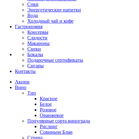
Соки
Энергетические напитки
Вода
Холодный чай и кофе
Гастрономия
Консервы
Сладости
Макароны
Снеки
Бокалы
Подарочные сертификаты
Сигары
Контакты
Акции
Вино
Тип
Красное
Белое
Розовое
Оранжевое
Популярные сорта винограда
Рислинг
Совиньон Блан
Страна