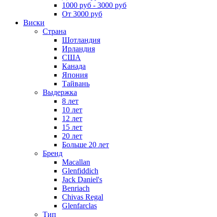
1000 руб - 3000 руб
От 3000 руб
Виски
Страна
Шотландия
Ирландия
США
Канада
Япония
Тайвань
Выдержка
8 лет
10 лет
12 лет
15 лет
20 лет
Больше 20 лет
Бренд
Macallan
Glenfiddich
Jack Daniel's
Benriach
Chivas Regal
Glenfarclas
Тип