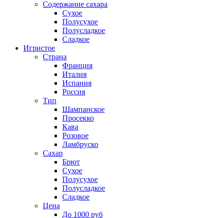
Содержание сахара
Сухое
Полусухое
Полусладкое
Сладкое
Игристое
Страна
Франция
Италия
Испания
Россия
Тип
Шампанское
Просекко
Кава
Розовое
Ламбруско
Сахар
Брют
Сухое
Полусухое
Полусладкое
Сладкое
Цена
До 1000 руб