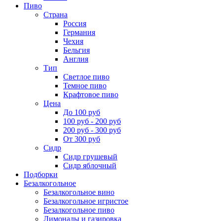
Пиво
Страна
Россия
Германия
Чехия
Бельгия
Англия
Тип
Светлое пиво
Темное пиво
Крафтовое пиво
Цена
До 100 руб
100 руб - 200 руб
200 руб - 300 руб
От 300 руб
Сидр
Сидр грушевый
Сидр яблочный
Подборки
Безалкогольное
Безалкогольное вино
Безалкогольное игристое
Безалкогольное пиво
Лимонады и газировка