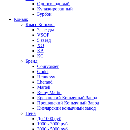
Односолодовый
Купажированный
Бурбон
Коньяк
Класс Коньяка
3 звезды
VSOP
5 звезд
XO
КВ
КС
Бренд
Courvoisier
Godet
Hennessy
Lheraud
Martell
Remy Martin
Ереванский Коньячный Завод
Прошянский Коньячный Завод
Кизлярский коньячный завод
Цена
До 1000 руб
1000 - 3000 руб
3000 - 5000 руб