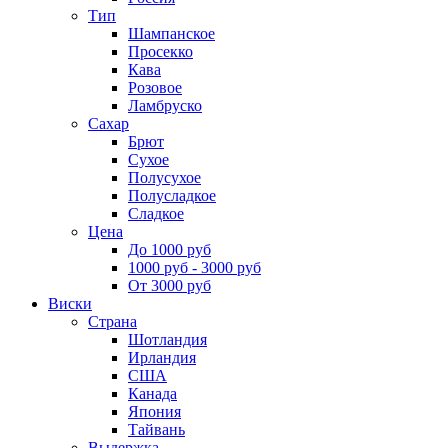
Тип
Шампанское
Просекко
Кава
Розовое
Ламбруско
Сахар
Брют
Сухое
Полусухое
Полусладкое
Сладкое
Цена
До 1000 руб
1000 руб - 3000 руб
От 3000 руб
Виски
Страна
Шотландия
Ирландия
США
Канада
Япония
Тайвань
Выдержка