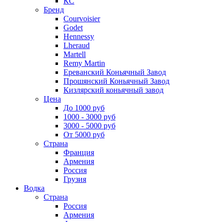
КС
Бренд
Courvoisier
Godet
Hennessy
Lheraud
Martell
Remy Martin
Ереванский Коньячный Завод
Прошянский Коньячный Завод
Кизлярский коньячный завод
Цена
До 1000 руб
1000 - 3000 руб
3000 - 5000 руб
От 5000 руб
Страна
Франция
Армения
Россия
Грузия
Водка
Страна
Россия
Армения