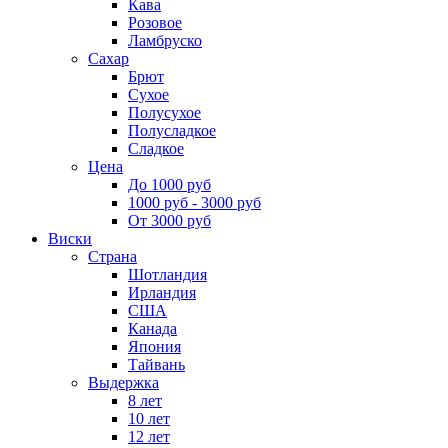
Кава
Розовое
Ламбруско
Сахар
Брют
Сухое
Полусухое
Полусладкое
Сладкое
Цена
До 1000 руб
1000 руб - 3000 руб
От 3000 руб
Виски
Страна
Шотландия
Ирландия
США
Канада
Япония
Тайвань
Выдержка
8 лет
10 лет
12 лет