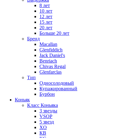
8 лет
10 лет
12 лет
15 лет
20 лет
Больше 20 лет
Бренд
Macallan
Glenfiddich
Jack Daniel's
Benriach
Chivas Regal
Glenfarclas
Тип
Односолодовый
Купажированный
Бурбон
Коньяк
Класс Коньяка
3 звезды
VSOP
5 звезд
XO
КВ