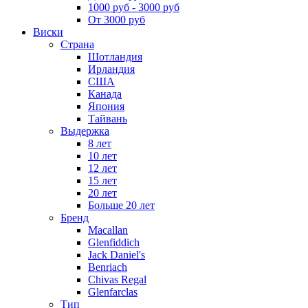
1000 руб - 3000 руб
От 3000 руб
Виски
Страна
Шотландия
Ирландия
США
Канада
Япония
Тайвань
Выдержка
8 лет
10 лет
12 лет
15 лет
20 лет
Больше 20 лет
Бренд
Macallan
Glenfiddich
Jack Daniel's
Benriach
Chivas Regal
Glenfarclas
Тип