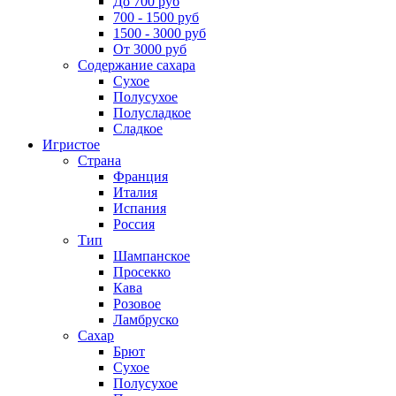
До 700 руб
700 - 1500 руб
1500 - 3000 руб
От 3000 руб
Содержание сахара
Сухое
Полусухое
Полусладкое
Сладкое
Игристое
Страна
Франция
Италия
Испания
Россия
Тип
Шампанское
Просекко
Кава
Розовое
Ламбруско
Сахар
Брют
Сухое
Полусухое