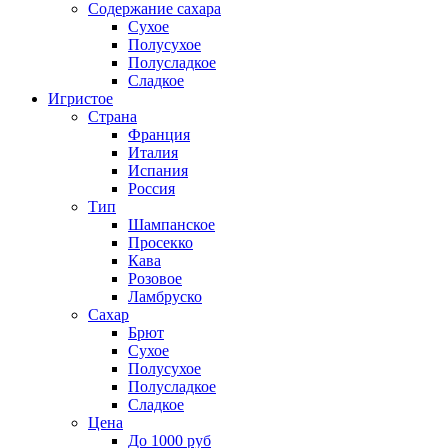
Содержание сахара
Сухое
Полусухое
Полусладкое
Сладкое
Игристое
Страна
Франция
Италия
Испания
Россия
Тип
Шампанское
Просекко
Кава
Розовое
Ламбруско
Сахар
Брют
Сухое
Полусухое
Полусладкое
Сладкое
Цена
До 1000 руб