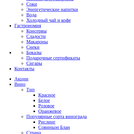
Соки
Энергетические напитки
Вода
Холодный чай и кофе
Гастрономия
Консервы
Сладости
Макароны
Снеки
Бокалы
Подарочные сертификаты
Сигары
Контакты
Акции
Вино
Тип
Красное
Белое
Розовое
Оранжевое
Популярные сорта винограда
Рислинг
Совиньон Блан
Страна