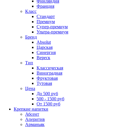
Финляндия
Франция
Класс
Стандарт
Премиум
Супер-премиум
Ультра-премиум
Бренд
Absolut
Царская
Синергия
Вереск
Тип
Классическая
Виноградная
Фруктовая
Тутовая
Цена
До 500 руб
500 - 1500 руб
От 1500 руб
Крепкие напитки
Абсент
Аперитив
Арманьяк