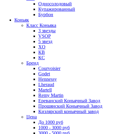
Односолодовый
Купажированный
Бурбон
Коньяк
Класс Коньяка
3 звезды
VSOP
5 звезд
XO
КВ
КС
Бренд
Courvoisier
Godet
Hennessy
Lheraud
Martell
Remy Martin
Ереванский Коньячный Завод
Прошянский Коньячный Завод
Кизлярский коньячный завод
Цена
До 1000 руб
1000 - 3000 руб
3000 - 5000 руб