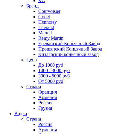
КС
Бренд
Courvoisier
Godet
Hennessy
Lheraud
Martell
Remy Martin
Ереванский Коньячный Завод
Прошянский Коньячный Завод
Кизлярский коньячный завод
Цена
До 1000 руб
1000 - 3000 руб
3000 - 5000 руб
От 5000 руб
Страна
Франция
Армения
Россия
Грузия
Водка
Страна
Россия
Армения