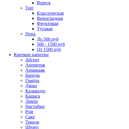
Вереск
Тип
Классическая
Виноградная
Фруктовая
Тутовая
Цена
До 500 руб
500 - 1500 руб
От 1500 руб
Крепкие напитки
Абсент
Аперитив
Арманьяк
Бренди
Граппа
Джин
Кальвадос
Кашаса
Ликер
Настойки
Ром
Саке
Текила
Шнапс