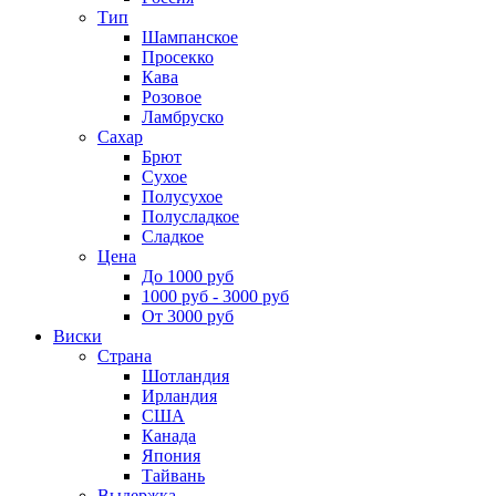
Тип
Шампанское
Просекко
Кава
Розовое
Ламбруско
Сахар
Брют
Сухое
Полусухое
Полусладкое
Сладкое
Цена
До 1000 руб
1000 руб - 3000 руб
От 3000 руб
Виски
Страна
Шотландия
Ирландия
США
Канада
Япония
Тайвань
Выдержка