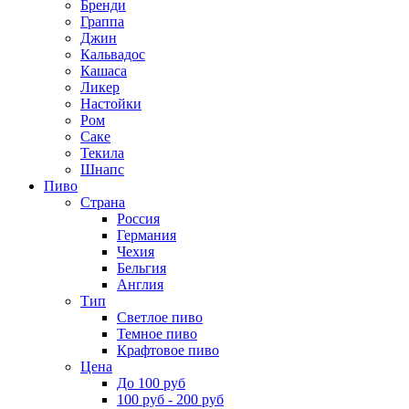
Бренди
Граппа
Джин
Кальвадос
Кашаса
Ликер
Настойки
Ром
Саке
Текила
Шнапс
Пиво
Страна
Россия
Германия
Чехия
Бельгия
Англия
Тип
Светлое пиво
Темное пиво
Крафтовое пиво
Цена
До 100 руб
100 руб - 200 руб