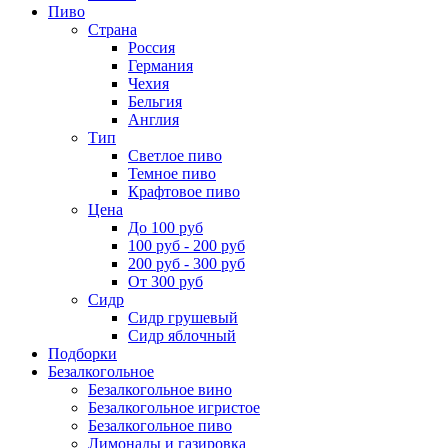
Пиво
Страна
Россия
Германия
Чехия
Бельгия
Англия
Тип
Светлое пиво
Темное пиво
Крафтовое пиво
Цена
До 100 руб
100 руб - 200 руб
200 руб - 300 руб
От 300 руб
Сидр
Сидр грушевый
Сидр яблочный
Подборки
Безалкогольное
Безалкогольное вино
Безалкогольное игристое
Безалкогольное пиво
Лимонады и газировка