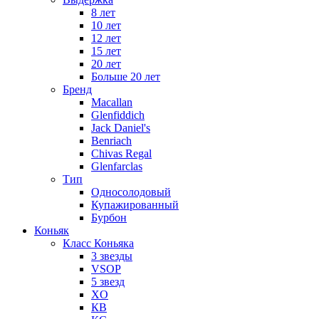
8 лет
10 лет
12 лет
15 лет
20 лет
Больше 20 лет
Бренд
Macallan
Glenfiddich
Jack Daniel's
Benriach
Chivas Regal
Glenfarclas
Тип
Односолодовый
Купажированный
Бурбон
Коньяк
Класс Коньяка
3 звезды
VSOP
5 звезд
XO
КВ