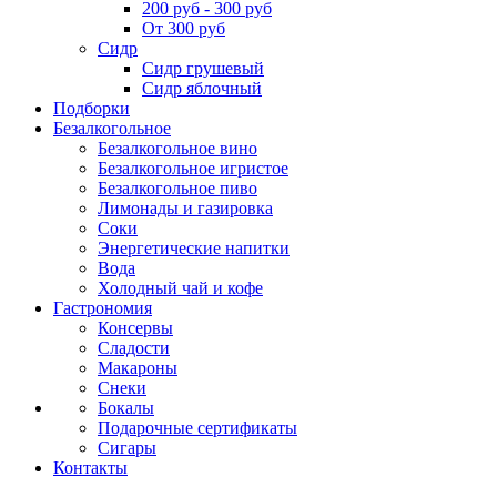
200 руб - 300 руб
От 300 руб
Сидр
Сидр грушевый
Сидр яблочный
Подборки
Безалкогольное
Безалкогольное вино
Безалкогольное игристое
Безалкогольное пиво
Лимонады и газировка
Соки
Энергетические напитки
Вода
Холодный чай и кофе
Гастрономия
Консервы
Сладости
Макароны
Снеки
Бокалы
Подарочные сертификаты
Сигары
Контакты