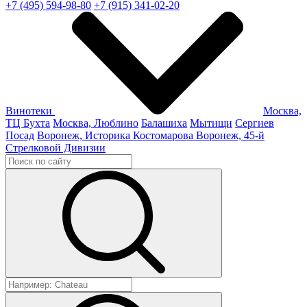
+7 (495) 594-98-80
+7 (915) 341-02-20
Винотеки
Москва,
ТЦ Бухта
Москва, Люблино
Балашиха
Мытищи
Сергиев
Посад
Воронеж, Историка Костомарова
Воронеж, 45-й
Стрелковой Дивизии