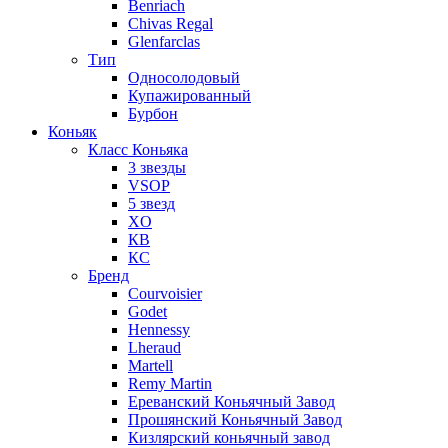
Benriach
Chivas Regal
Glenfarclas
Тип
Односолодовый
Купажированный
Бурбон
Коньяк
Класс Коньяка
3 звезды
VSOP
5 звезд
XO
КВ
КС
Бренд
Courvoisier
Godet
Hennessy
Lheraud
Martell
Remy Martin
Ереванский Коньячный Завод
Прошянский Коньячный Завод
Кизлярский коньячный завод