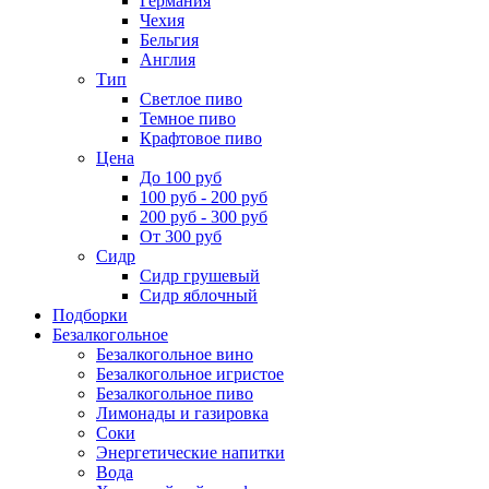
Германия
Чехия
Бельгия
Англия
Тип
Светлое пиво
Темное пиво
Крафтовое пиво
Цена
До 100 руб
100 руб - 200 руб
200 руб - 300 руб
От 300 руб
Сидр
Сидр грушевый
Сидр яблочный
Подборки
Безалкогольное
Безалкогольное вино
Безалкогольное игристое
Безалкогольное пиво
Лимонады и газировка
Соки
Энергетические напитки
Вода