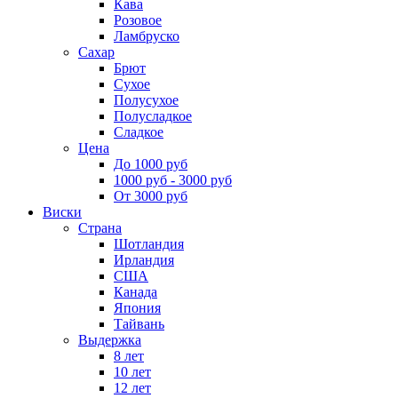
Кава
Розовое
Ламбруско
Сахар
Брют
Сухое
Полусухое
Полусладкое
Сладкое
Цена
До 1000 руб
1000 руб - 3000 руб
От 3000 руб
Виски
Страна
Шотландия
Ирландия
США
Канада
Япония
Тайвань
Выдержка
8 лет
10 лет
12 лет