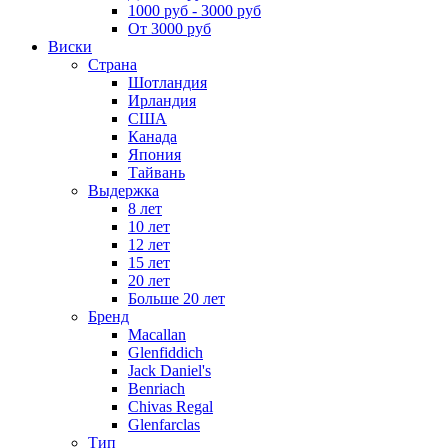
1000 руб - 3000 руб
От 3000 руб
Виски
Страна
Шотландия
Ирландия
США
Канада
Япония
Тайвань
Выдержка
8 лет
10 лет
12 лет
15 лет
20 лет
Больше 20 лет
Бренд
Macallan
Glenfiddich
Jack Daniel's
Benriach
Chivas Regal
Glenfarclas
Тип