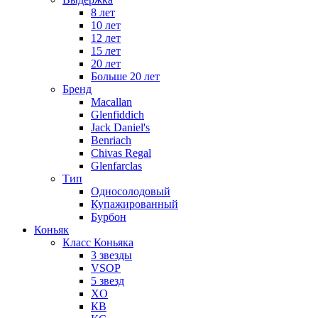
8 лет
10 лет
12 лет
15 лет
20 лет
Больше 20 лет
Бренд
Macallan
Glenfiddich
Jack Daniel's
Benriach
Chivas Regal
Glenfarclas
Тип
Односолодовый
Купажированный
Бурбон
Коньяк
Класс Коньяка
3 звезды
VSOP
5 звезд
XO
КВ