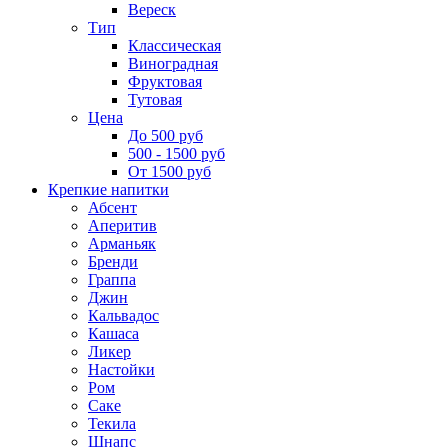
Вереск
Тип
Классическая
Виноградная
Фруктовая
Тутовая
Цена
До 500 руб
500 - 1500 руб
От 1500 руб
Крепкие напитки
Абсент
Аперитив
Арманьяк
Бренди
Граппа
Джин
Кальвадос
Кашаса
Ликер
Настойки
Ром
Саке
Текила
Шнапс