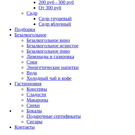
200 руб - 300 руб
От 300 руб
Сидр
Сидр грушевый
Сидр яблочный
Подборки
Безалкогольное
Безалкогольное вино
Безалкогольное игристое
Безалкогольное пиво
Лимонады и газировка
Соки
Энергетические напитки
Вода
Холодный чай и кофе
Гастрономия
Консервы
Сладости
Макароны
Снеки
Бокалы
Подарочные сертификаты
Сигары
Контакты