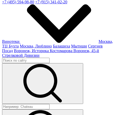
+7 (495) 594-98-80
+7 (915) 341-02-20
Винотеки
Москва,
ТЦ Бухта
Москва, Люблино
Балашиха
Мытищи
Сергиев
Посад
Воронеж, Историка Костомарова
Воронеж, 45-й
Стрелковой Дивизии