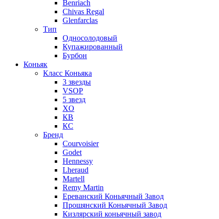
Benriach
Chivas Regal
Glenfarclas
Тип
Односолодовый
Купажированный
Бурбон
Коньяк
Класс Коньяка
3 звезды
VSOP
5 звезд
XO
КВ
КС
Бренд
Courvoisier
Godet
Hennessy
Lheraud
Martell
Remy Martin
Ереванский Коньячный Завод
Прошянский Коньячный Завод
Кизлярский коньячный завод