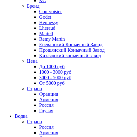
КС
Бренд
Courvoisier
Godet
Hennessy
Lheraud
Martell
Remy Martin
Ереванский Коньячный Завод
Прошянский Коньячный Завод
Кизлярский коньячный завод
Цена
До 1000 руб
1000 - 3000 руб
3000 - 5000 руб
От 5000 руб
Страна
Франция
Армения
Россия
Грузия
Водка
Страна
Россия
Армения