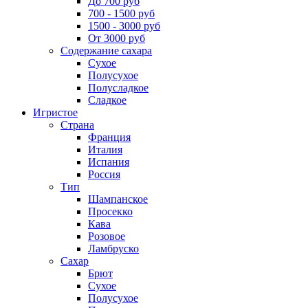
До 700 руб
700 - 1500 руб
1500 - 3000 руб
От 3000 руб
Содержание сахара
Сухое
Полусухое
Полусладкое
Сладкое
Игристое
Страна
Франция
Италия
Испания
Россия
Тип
Шампанское
Просекко
Кава
Розовое
Ламбруско
Сахар
Брют
Сухое
Полусухое