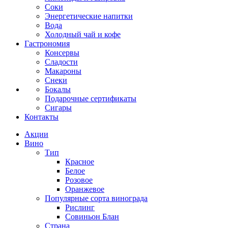
Соки
Энергетические напитки
Вода
Холодный чай и кофе
Гастрономия
Консервы
Сладости
Макароны
Снеки
Бокалы
Подарочные сертификаты
Сигары
Контакты
Акции
Вино
Тип
Красное
Белое
Розовое
Оранжевое
Популярные сорта винограда
Рислинг
Совиньон Блан
Страна