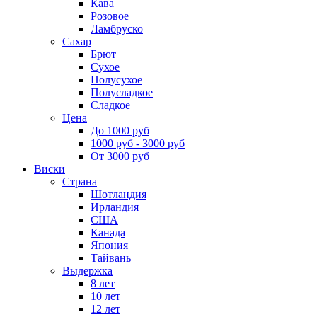
Кава
Розовое
Ламбруско
Сахар
Брют
Сухое
Полусухое
Полусладкое
Сладкое
Цена
До 1000 руб
1000 руб - 3000 руб
От 3000 руб
Виски
Страна
Шотландия
Ирландия
США
Канада
Япония
Тайвань
Выдержка
8 лет
10 лет
12 лет