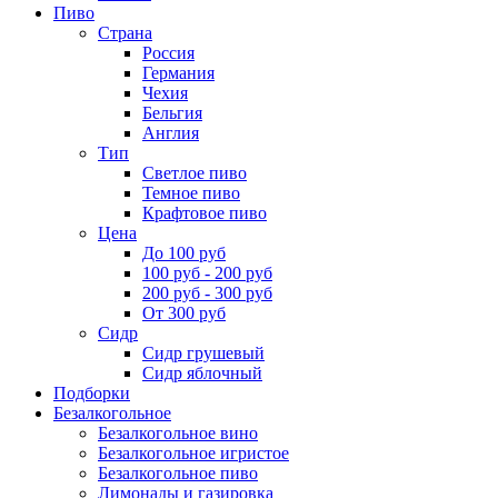
Пиво
Страна
Россия
Германия
Чехия
Бельгия
Англия
Тип
Светлое пиво
Темное пиво
Крафтовое пиво
Цена
До 100 руб
100 руб - 200 руб
200 руб - 300 руб
От 300 руб
Сидр
Сидр грушевый
Сидр яблочный
Подборки
Безалкогольное
Безалкогольное вино
Безалкогольное игристое
Безалкогольное пиво
Лимонады и газировка