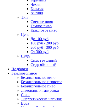
Германия
Чехия
Бельгия
Англия
Тип
Светлое пиво
Темное пиво
Крафтовое пиво
Цена
До 100 руб
100 руб - 200 руб
200 руб - 300 руб
От 300 руб
Сидр
Сидр грушевый
Сидр яблочный
Подборки
Безалкогольное
Безалкогольное вино
Безалкогольное игристое
Безалкогольное пиво
Лимонады и газировка
Соки
Энергетические напитки
Вода