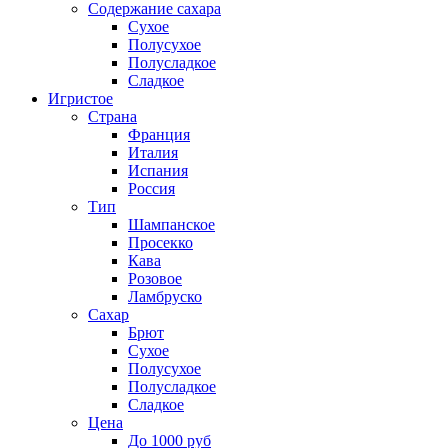
Содержание сахара
Сухое
Полусухое
Полусладкое
Сладкое
Игристое
Страна
Франция
Италия
Испания
Россия
Тип
Шампанское
Просекко
Кава
Розовое
Ламбруско
Сахар
Брют
Сухое
Полусухое
Полусладкое
Сладкое
Цена
До 1000 руб