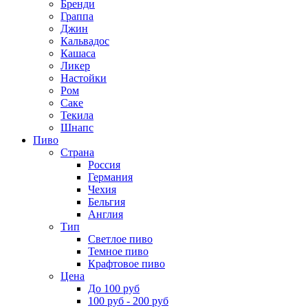
Бренди
Граппа
Джин
Кальвадос
Кашаса
Ликер
Настойки
Ром
Саке
Текила
Шнапс
Пиво
Страна
Россия
Германия
Чехия
Бельгия
Англия
Тип
Светлое пиво
Темное пиво
Крафтовое пиво
Цена
До 100 руб
100 руб - 200 руб