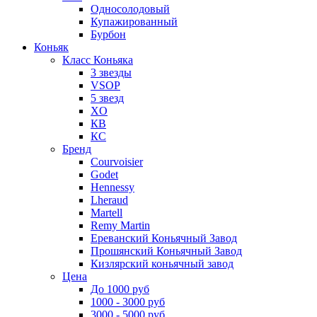
Односолодовый
Купажированный
Бурбон
Коньяк
Класс Коньяка
3 звезды
VSOP
5 звезд
XO
КВ
КС
Бренд
Courvoisier
Godet
Hennessy
Lheraud
Martell
Remy Martin
Ереванский Коньячный Завод
Прошянский Коньячный Завод
Кизлярский коньячный завод
Цена
До 1000 руб
1000 - 3000 руб
3000 - 5000 руб