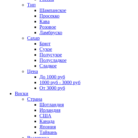
Тип
Шампанское
Просекко
Кава
Розовое
Ламбруско
Сахар
Брют
Сухое
Полусухое
Полусладкое
Сладкое
Цена
До 1000 руб
1000 руб - 3000 руб
От 3000 руб
Виски
Страна
Шотландия
Ирландия
США
Канада
Япония
Тайвань
Выдержка