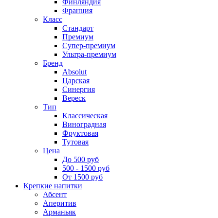
Финляндия
Франция
Класс
Стандарт
Премиум
Супер-премиум
Ультра-премиум
Бренд
Absolut
Царская
Синергия
Вереск
Тип
Классическая
Виноградная
Фруктовая
Тутовая
Цена
До 500 руб
500 - 1500 руб
От 1500 руб
Крепкие напитки
Абсент
Аперитив
Арманьяк