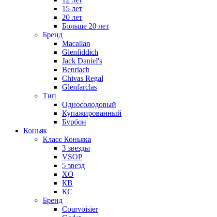
15 лет
20 лет
Больше 20 лет
Бренд
Macallan
Glenfiddich
Jack Daniel's
Benriach
Chivas Regal
Glenfarclas
Тип
Односолодовый
Купажированный
Бурбон
Коньяк
Класс Коньяка
3 звезды
VSOP
5 звезд
XO
КВ
КС
Бренд
Courvoisier