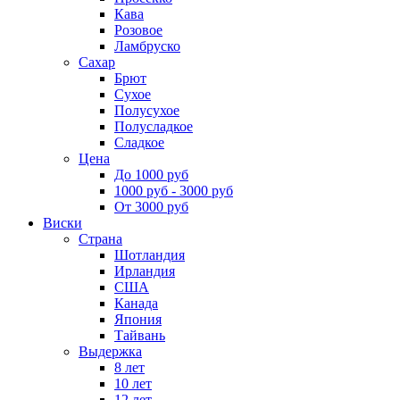
Кава
Розовое
Ламбруско
Сахар
Брют
Сухое
Полусухое
Полусладкое
Сладкое
Цена
До 1000 руб
1000 руб - 3000 руб
От 3000 руб
Виски
Страна
Шотландия
Ирландия
США
Канада
Япония
Тайвань
Выдержка
8 лет
10 лет
12 лет