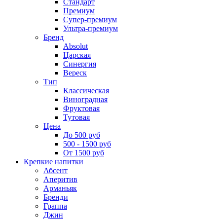
Стандарт
Премиум
Супер-премиум
Ультра-премиум
Бренд
Absolut
Царская
Синергия
Вереск
Тип
Классическая
Виноградная
Фруктовая
Тутовая
Цена
До 500 руб
500 - 1500 руб
От 1500 руб
Крепкие напитки
Абсент
Аперитив
Арманьяк
Бренди
Граппа
Джин