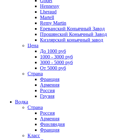
Godet
Hennessy
Lheraud
Martell
Remy Martin
Ереванский Коньячный Завод
Прошянский Коньячный Завод
Кизлярский коньячный завод
Цена
До 1000 руб
1000 - 3000 руб
3000 - 5000 руб
От 5000 руб
Страна
Франция
Армения
Россия
Грузия
Водка
Страна
Россия
Армения
Финляндия
Франция
Класс