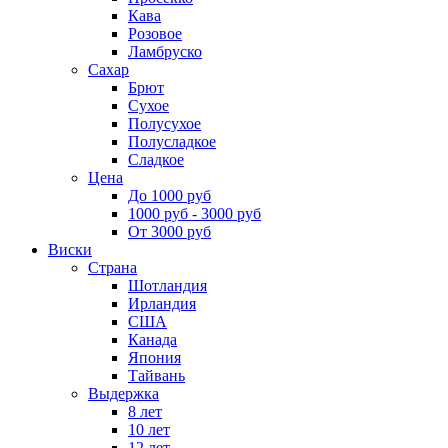
Кава
Розовое
Ламбруско
Сахар
Брют
Сухое
Полусухое
Полусладкое
Сладкое
Цена
До 1000 руб
1000 руб - 3000 руб
От 3000 руб
Виски
Страна
Шотландия
Ирландия
США
Канада
Япония
Тайвань
Выдержка
8 лет
10 лет
12 лет