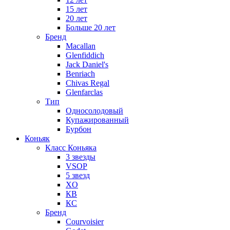
15 лет
20 лет
Больше 20 лет
Бренд
Macallan
Glenfiddich
Jack Daniel's
Benriach
Chivas Regal
Glenfarclas
Тип
Односолодовый
Купажированный
Бурбон
Коньяк
Класс Коньяка
3 звезды
VSOP
5 звезд
XO
КВ
КС
Бренд
Courvoisier