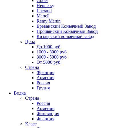
Godet
Hennessy
Lheraud
Martell
Remy Martin
Ереванский Коньячный Завод
Прошянский Коньячный Завод
Кизлярский коньячный завод
Цена
До 1000 руб
1000 - 3000 руб
3000 - 5000 руб
От 5000 руб
Страна
Франция
Армения
Россия
Грузия
Водка
Страна
Россия
Армения
Финляндия
Франция
Класс