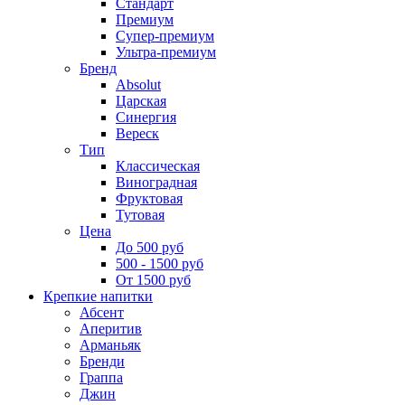
Стандарт
Премиум
Супер-премиум
Ультра-премиум
Бренд
Absolut
Царская
Синергия
Вереск
Тип
Классическая
Виноградная
Фруктовая
Тутовая
Цена
До 500 руб
500 - 1500 руб
От 1500 руб
Крепкие напитки
Абсент
Аперитив
Арманьяк
Бренди
Граппа
Джин