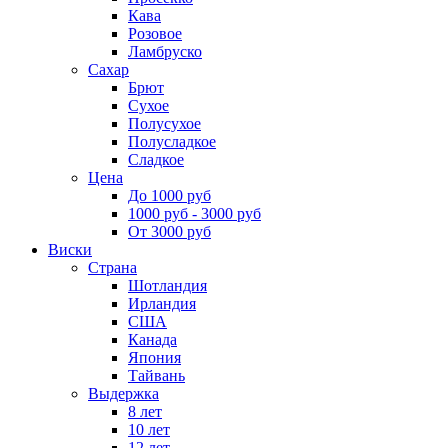
Кава
Розовое
Ламбруско
Сахар
Брют
Сухое
Полусухое
Полусладкое
Сладкое
Цена
До 1000 руб
1000 руб - 3000 руб
От 3000 руб
Виски
Страна
Шотландия
Ирландия
США
Канада
Япония
Тайвань
Выдержка
8 лет
10 лет
12 лет