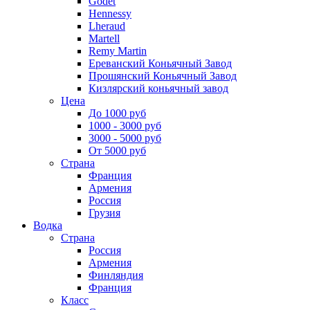
Godet
Hennessy
Lheraud
Martell
Remy Martin
Ереванский Коньячный Завод
Прошянский Коньячный Завод
Кизлярский коньячный завод
Цена
До 1000 руб
1000 - 3000 руб
3000 - 5000 руб
От 5000 руб
Страна
Франция
Армения
Россия
Грузия
Водка
Страна
Россия
Армения
Финляндия
Франция
Класс