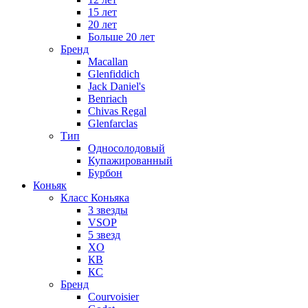
15 лет
20 лет
Больше 20 лет
Бренд
Macallan
Glenfiddich
Jack Daniel's
Benriach
Chivas Regal
Glenfarclas
Тип
Односолодовый
Купажированный
Бурбон
Коньяк
Класс Коньяка
3 звезды
VSOP
5 звезд
XO
КВ
КС
Бренд
Courvoisier