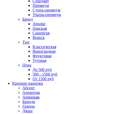
Стандарт
Премиум
Супер-премиум
Ультра-премиум
Бренд
Absolut
Царская
Синергия
Вереск
Тип
Классическая
Виноградная
Фруктовая
Тутовая
Цена
До 500 руб
500 - 1500 руб
От 1500 руб
Крепкие напитки
Абсент
Аперитив
Арманьяк
Бренди
Граппа
Джин