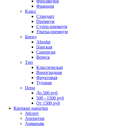
Финляндия
Франция
Класс
Стандарт
Премиум
Супер-премиум
Ультра-премиум
Бренд
Absolut
Царская
Синергия
Вереск
Тип
Классическая
Виноградная
Фруктовая
Тутовая
Цена
До 500 руб
500 - 1500 руб
От 1500 руб
Крепкие напитки
Абсент
Аперитив
Арманьяк