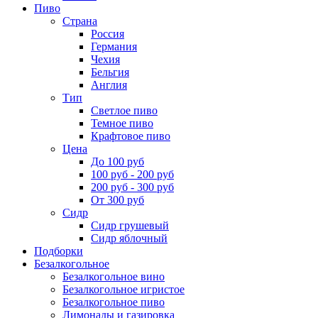
Пиво
Страна
Россия
Германия
Чехия
Бельгия
Англия
Тип
Светлое пиво
Темное пиво
Крафтовое пиво
Цена
До 100 руб
100 руб - 200 руб
200 руб - 300 руб
От 300 руб
Сидр
Сидр грушевый
Сидр яблочный
Подборки
Безалкогольное
Безалкогольное вино
Безалкогольное игристое
Безалкогольное пиво
Лимонады и газировка