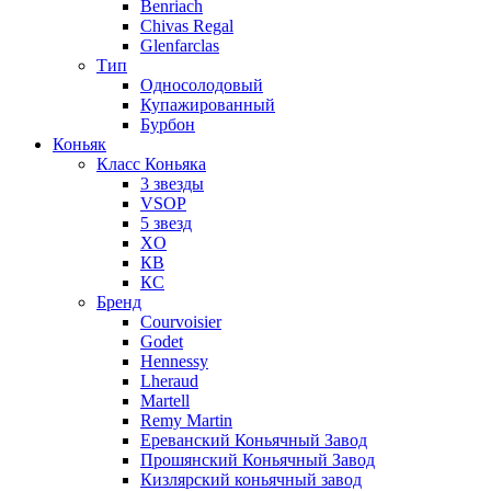
Benriach
Chivas Regal
Glenfarclas
Тип
Односолодовый
Купажированный
Бурбон
Коньяк
Класс Коньяка
3 звезды
VSOP
5 звезд
XO
КВ
КС
Бренд
Courvoisier
Godet
Hennessy
Lheraud
Martell
Remy Martin
Ереванский Коньячный Завод
Прошянский Коньячный Завод
Кизлярский коньячный завод