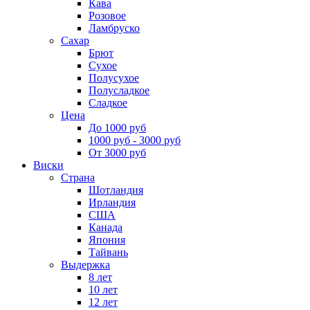
Кава
Розовое
Ламбруско
Сахар
Брют
Сухое
Полусухое
Полусладкое
Сладкое
Цена
До 1000 руб
1000 руб - 3000 руб
От 3000 руб
Виски
Страна
Шотландия
Ирландия
США
Канада
Япония
Тайвань
Выдержка
8 лет
10 лет
12 лет