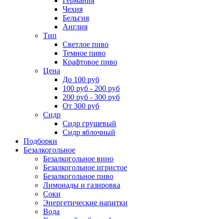
Германия
Чехия
Бельгия
Англия
Тип
Светлое пиво
Темное пиво
Крафтовое пиво
Цена
До 100 руб
100 руб - 200 руб
200 руб - 300 руб
От 300 руб
Сидр
Сидр грушевый
Сидр яблочный
Подборки
Безалкогольное
Безалкогольное вино
Безалкогольное игристое
Безалкогольное пиво
Лимонады и газировка
Соки
Энергетические напитки
Вода