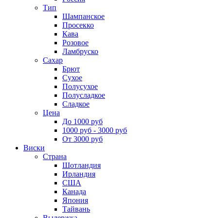
Тип
Шампанское
Просекко
Кава
Розовое
Ламбруско
Сахар
Брют
Сухое
Полусухое
Полусладкое
Сладкое
Цена
До 1000 руб
1000 руб - 3000 руб
От 3000 руб
Виски
Страна
Шотландия
Ирландия
США
Канада
Япония
Тайвань
Выдержка