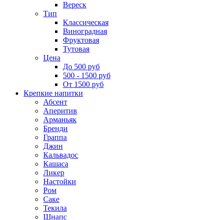
Вереск
Тип
Классическая
Виноградная
Фруктовая
Тутовая
Цена
До 500 руб
500 - 1500 руб
От 1500 руб
Крепкие напитки
Абсент
Аперитив
Арманьяк
Бренди
Граппа
Джин
Кальвадос
Кашаса
Ликер
Настойки
Ром
Саке
Текила
Шнапс