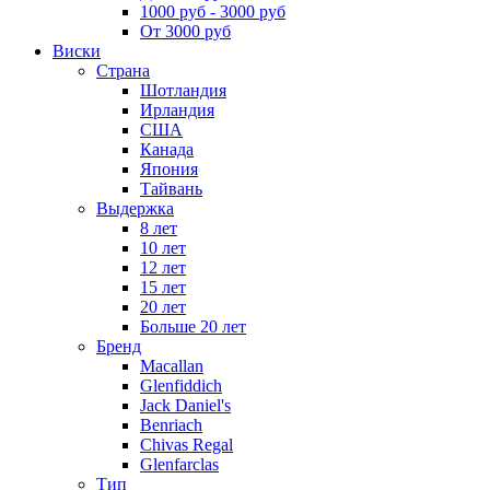
1000 руб - 3000 руб
От 3000 руб
Виски
Страна
Шотландия
Ирландия
США
Канада
Япония
Тайвань
Выдержка
8 лет
10 лет
12 лет
15 лет
20 лет
Больше 20 лет
Бренд
Macallan
Glenfiddich
Jack Daniel's
Benriach
Chivas Regal
Glenfarclas
Тип