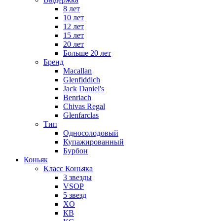
8 лет
10 лет
12 лет
15 лет
20 лет
Больше 20 лет
Бренд
Macallan
Glenfiddich
Jack Daniel's
Benriach
Chivas Regal
Glenfarclas
Тип
Односолодовый
Купажированный
Бурбон
Коньяк
Класс Коньяка
3 звезды
VSOP
5 звезд
XO
КВ