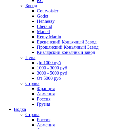
КС
Бренд
Courvoisier
Godet
Hennessy
Lheraud
Martell
Remy Martin
Ереванский Коньячный Завод
Прошянский Коньячный Завод
Кизлярский коньячный завод
Цена
До 1000 руб
1000 - 3000 руб
3000 - 5000 руб
От 5000 руб
Страна
Франция
Армения
Россия
Грузия
Водка
Страна
Россия
Армения