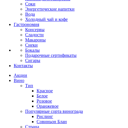
Соки
Энергетические напитки
Вода
Холодный чай и кофе
Гастрономия
Консервы
Сладости
Макароны
Снеки
Бокалы
Подарочные сертификаты
Сигары
Контакты
Акции
Вино
Тип
Красное
Белое
Розовое
Оранжевое
Популярные сорта винограда
Рислинг
Совиньон Блан
Страна