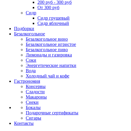
200 руб - 300 руб
От 300 руб
Сидр
Сидр грушевый
Сидр яблочный
Подборки
Безалкогольное
Безалкогольное вино
Безалкогольное игристое
Безалкогольное пиво
Лимонады и газировка
Соки
Энергетические напитки
Вода
Холодный чай и кофе
Гастрономия
Консервы
Сладости
Макароны
Снеки
Бокалы
Подарочные сертификаты
Сигары
Контакты