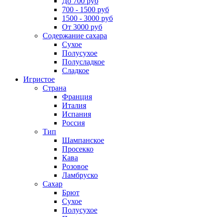
До 700 руб
700 - 1500 руб
1500 - 3000 руб
От 3000 руб
Содержание сахара
Сухое
Полусухое
Полусладкое
Сладкое
Игристое
Страна
Франция
Италия
Испания
Россия
Тип
Шампанское
Просекко
Кава
Розовое
Ламбруско
Сахар
Брют
Сухое
Полусухое