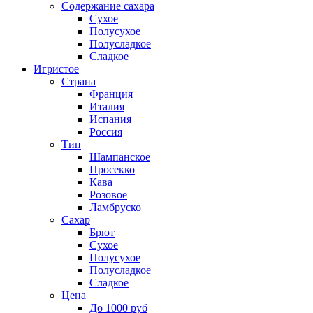
Содержание сахара
Сухое
Полусухое
Полусладкое
Сладкое
Игристое
Страна
Франция
Италия
Испания
Россия
Тип
Шампанское
Просекко
Кава
Розовое
Ламбруско
Сахар
Брют
Сухое
Полусухое
Полусладкое
Сладкое
Цена
До 1000 руб