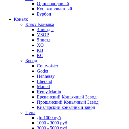
Односолодовый
Купажированный
Бурбон
Коньяк
Класс Коньяка
3 звезды
VSOP
5 звезд
XO
КВ
КС
Бренд
Courvoisier
Godet
Hennessy
Lheraud
Martell
Remy Martin
Ереванский Коньячный Завод
Прошянский Коньячный Завод
Кизлярский коньячный завод
Цена
До 1000 руб
1000 - 3000 руб
3000 - 5000 руб