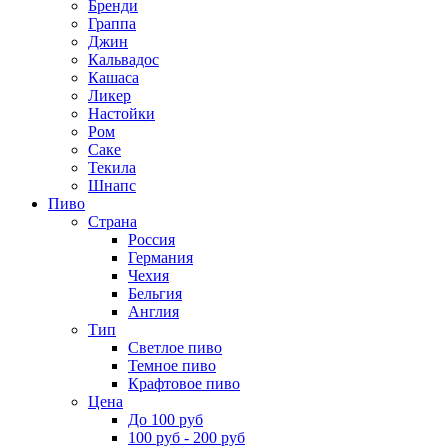
Бренди
Граппа
Джин
Кальвадос
Кашаса
Ликер
Настойки
Ром
Саке
Текила
Шнапс
Пиво
Страна
Россия
Германия
Чехия
Бельгия
Англия
Тип
Светлое пиво
Темное пиво
Крафтовое пиво
Цена
До 100 руб
100 руб - 200 руб