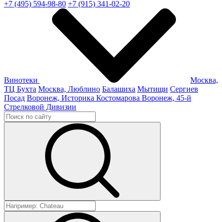
+7 (495) 594-98-80
+7 (915) 341-02-20
Винотеки
Москва,
ТЦ Бухта
Москва, Люблино
Балашиха
Мытищи
Сергиев
Посад
Воронеж, Историка Костомарова
Воронеж, 45-й
Стрелковой Дивизии