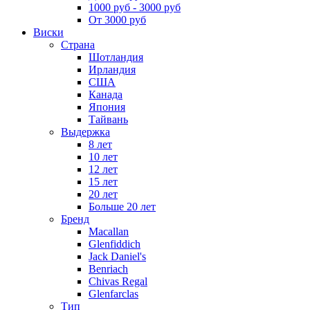
1000 руб - 3000 руб
От 3000 руб
Виски
Страна
Шотландия
Ирландия
США
Канада
Япония
Тайвань
Выдержка
8 лет
10 лет
12 лет
15 лет
20 лет
Больше 20 лет
Бренд
Macallan
Glenfiddich
Jack Daniel's
Benriach
Chivas Regal
Glenfarclas
Тип