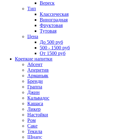
Вереск
Тип
Классическая
Виноградная
Фруктовая
Тутовая
Цена
До 500 руб
500 - 1500 руб
От 1500 руб
Крепкие напитки
Абсент
Аперитив
Арманьяк
Бренди
Граппа
Джин
Кальвадос
Кашаса
Ликер
Настойки
Ром
Саке
Текила
Шнапс