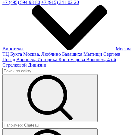
+7 (495) 594-98-80
+7 (915) 341-02-20
Винотеки
Москва,
ТЦ Бухта
Москва, Люблино
Балашиха
Мытищи
Сергиев
Посад
Воронеж, Историка Костомарова
Воронеж, 45-й
Стрелковой Дивизии