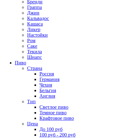
Бренди
Граппа
Джин
Кальвадос
Кашаса
Ликер
Настойки
Ром
Саке
Текила
Шнапс
Пиво
Страна
Россия
Германия
Чехия
Бельгия
Англия
Тип
Светлое пиво
Темное пиво
Крафтовое пиво
Цена
До 100 руб
100 руб - 200 руб