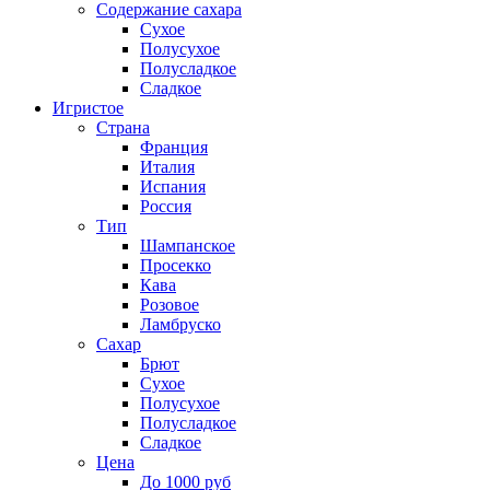
Содержание сахара
Сухое
Полусухое
Полусладкое
Сладкое
Игристое
Страна
Франция
Италия
Испания
Россия
Тип
Шампанское
Просекко
Кава
Розовое
Ламбруско
Сахар
Брют
Сухое
Полусухое
Полусладкое
Сладкое
Цена
До 1000 руб