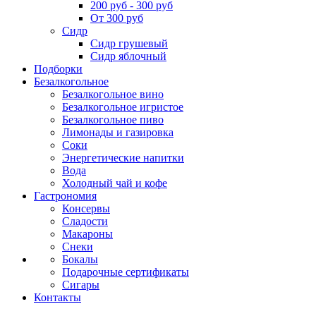
200 руб - 300 руб
От 300 руб
Сидр
Сидр грушевый
Сидр яблочный
Подборки
Безалкогольное
Безалкогольное вино
Безалкогольное игристое
Безалкогольное пиво
Лимонады и газировка
Соки
Энергетические напитки
Вода
Холодный чай и кофе
Гастрономия
Консервы
Сладости
Макароны
Снеки
Бокалы
Подарочные сертификаты
Сигары
Контакты