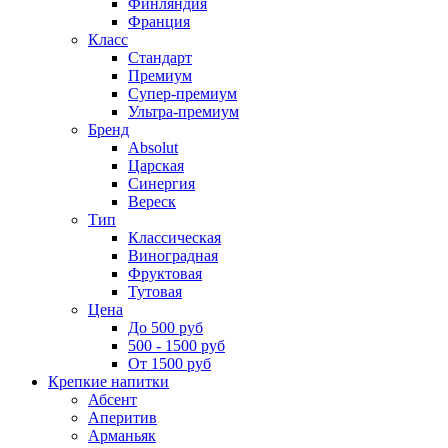
Финляндия
Франция
Класс
Стандарт
Премиум
Супер-премиум
Ультра-премиум
Бренд
Absolut
Царская
Синергия
Вереск
Тип
Классическая
Виноградная
Фруктовая
Тутовая
Цена
До 500 руб
500 - 1500 руб
От 1500 руб
Крепкие напитки
Абсент
Аперитив
Арманьяк