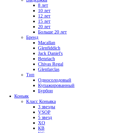
8 лет
10 лет
12 лет
15 лет
20 лет
Больше 20 лет
Бренд
Macallan
Glenfiddich
Jack Daniel's
Benriach
Chivas Regal
Glenfarclas
Тип
Односолодовый
Купажированный
Бурбон
Коньяк
Класс Коньяка
3 звезды
VSOP
5 звезд
XO
КВ