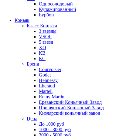
Односолодовый
Купажированный
Бурбон
Коньяк
Класс Коньяка
3 звезды
VSOP
5 звезд
XO
КВ
КС
Бренд
Courvoisier
Godet
Hennessy
Lheraud
Martell
Remy Martin
Ереванский Коньячный Завод
Прошянский Коньячный Завод
Кизлярский коньячный завод
Цена
До 1000 руб
1000 - 3000 руб
3000 - 5000 руб