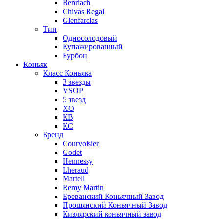
Benriach
Chivas Regal
Glenfarclas
Тип
Односолодовый
Купажированный
Бурбон
Коньяк
Класс Коньяка
3 звезды
VSOP
5 звезд
XO
КВ
КС
Бренд
Courvoisier
Godet
Hennessy
Lheraud
Martell
Remy Martin
Ереванский Коньячный Завод
Прошянский Коньячный Завод
Кизлярский коньячный завод