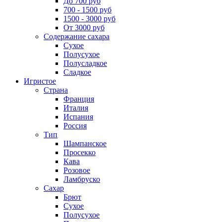
До 700 руб
700 - 1500 руб
1500 - 3000 руб
От 3000 руб
Содержание сахара
Сухое
Полусухое
Полусладкое
Сладкое
Игристое
Страна
Франция
Италия
Испания
Россия
Тип
Шампанское
Просекко
Кава
Розовое
Ламбруско
Сахар
Брют
Сухое
Полусухое