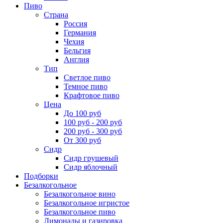
Пиво
Страна
Россия
Германия
Чехия
Бельгия
Англия
Тип
Светлое пиво
Темное пиво
Крафтовое пиво
Цена
До 100 руб
100 руб - 200 руб
200 руб - 300 руб
От 300 руб
Сидр
Сидр грушевый
Сидр яблочный
Подборки
Безалкогольное
Безалкогольное вино
Безалкогольное игристое
Безалкогольное пиво
Лимонады и газировка