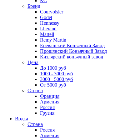
КС
Бренд
Courvoisier
Godet
Hennessy
Lheraud
Martell
Remy Martin
Ереванский Коньячный Завод
Прошянский Коньячный Завод
Кизлярский коньячный завод
Цена
До 1000 руб
1000 - 3000 руб
3000 - 5000 руб
От 5000 руб
Страна
Франция
Армения
Россия
Грузия
Водка
Страна
Россия
Армения