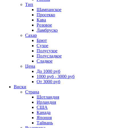
Тип
Шампанское
Просекко
Кава
Розовое
Ламбруско
Сахар
Брют
Сухое
Полусухое
Полусладкое
Сладкое
Цена
До 1000 руб
1000 руб - 3000 руб
От 3000 руб
Виски
Страна
Шотландия
Ирландия
США
Канада
Япония
Тайвань
Выдержка