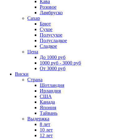
Кава
Розовое
Ламбруско
Сахар
Брют
Сухое
Полусухое
Полусладкое
Сладкое
Цена
До 1000 руб
1000 руб - 3000 руб
От 3000 руб
Виски
Страна
Шотландия
Ирландия
США
Канада
Япония
Тайвань
Выдержка
8 лет
10 лет
12 лет