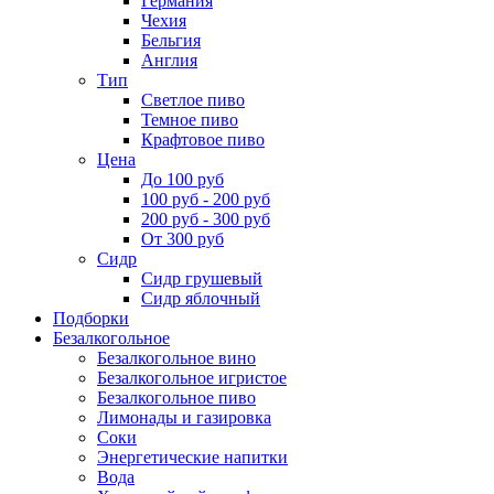
Германия
Чехия
Бельгия
Англия
Тип
Светлое пиво
Темное пиво
Крафтовое пиво
Цена
До 100 руб
100 руб - 200 руб
200 руб - 300 руб
От 300 руб
Сидр
Сидр грушевый
Сидр яблочный
Подборки
Безалкогольное
Безалкогольное вино
Безалкогольное игристое
Безалкогольное пиво
Лимонады и газировка
Соки
Энергетические напитки
Вода