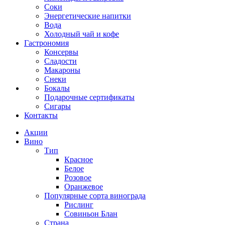
Соки
Энергетические напитки
Вода
Холодный чай и кофе
Гастрономия
Консервы
Сладости
Макароны
Снеки
Бокалы
Подарочные сертификаты
Сигары
Контакты
Акции
Вино
Тип
Красное
Белое
Розовое
Оранжевое
Популярные сорта винограда
Рислинг
Совиньон Блан
Страна