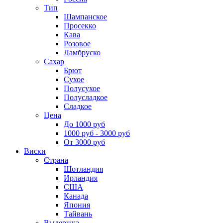
Тип
Шампанское
Просекко
Кава
Розовое
Ламбруско
Сахар
Брют
Сухое
Полусухое
Полусладкое
Сладкое
Цена
До 1000 руб
1000 руб - 3000 руб
От 3000 руб
Виски
Страна
Шотландия
Ирландия
США
Канада
Япония
Тайвань
Выдержка