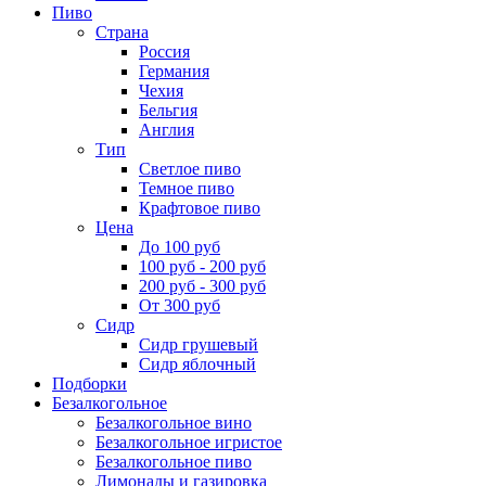
Пиво
Страна
Россия
Германия
Чехия
Бельгия
Англия
Тип
Светлое пиво
Темное пиво
Крафтовое пиво
Цена
До 100 руб
100 руб - 200 руб
200 руб - 300 руб
От 300 руб
Сидр
Сидр грушевый
Сидр яблочный
Подборки
Безалкогольное
Безалкогольное вино
Безалкогольное игристое
Безалкогольное пиво
Лимонады и газировка