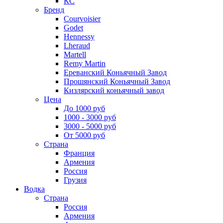
КС
Бренд
Courvoisier
Godet
Hennessy
Lheraud
Martell
Remy Martin
Ереванский Коньячный Завод
Прошянский Коньячный Завод
Кизлярский коньячный завод
Цена
До 1000 руб
1000 - 3000 руб
3000 - 5000 руб
От 5000 руб
Страна
Франция
Армения
Россия
Грузия
Водка
Страна
Россия
Армения