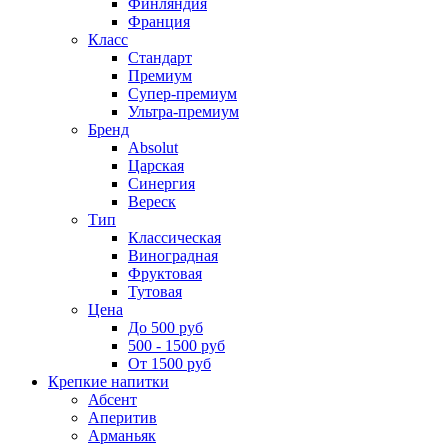
Финляндия
Франция
Класс
Стандарт
Премиум
Супер-премиум
Ультра-премиум
Бренд
Absolut
Царская
Синергия
Вереск
Тип
Классическая
Виноградная
Фруктовая
Тутовая
Цена
До 500 руб
500 - 1500 руб
От 1500 руб
Крепкие напитки
Абсент
Аперитив
Арманьяк