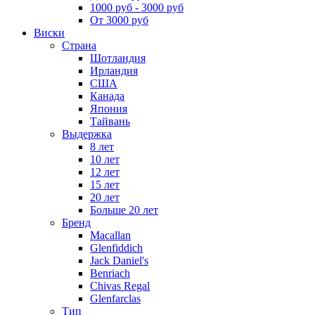
1000 руб - 3000 руб
От 3000 руб
Виски
Страна
Шотландия
Ирландия
США
Канада
Япония
Тайвань
Выдержка
8 лет
10 лет
12 лет
15 лет
20 лет
Больше 20 лет
Бренд
Macallan
Glenfiddich
Jack Daniel's
Benriach
Chivas Regal
Glenfarclas
Тип