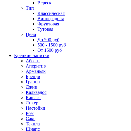
Вереск
Тип
Классическая
Виноградная
Фруктовая
Тутовая
Цена
До 500 руб
500 - 1500 руб
От 1500 руб
Крепкие напитки
Абсент
Аперитив
Арманьяк
Бренди
Граппа
Джин
Кальвадос
Кашаса
Ликер
Настойки
Ром
Саке
Текила
Шнапс