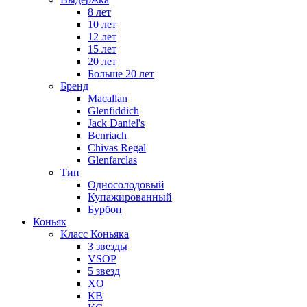
8 лет
10 лет
12 лет
15 лет
20 лет
Больше 20 лет
Бренд
Macallan
Glenfiddich
Jack Daniel's
Benriach
Chivas Regal
Glenfarclas
Тип
Односолодовый
Купажированный
Бурбон
Коньяк
Класс Коньяка
3 звезды
VSOP
5 звезд
XO
КВ