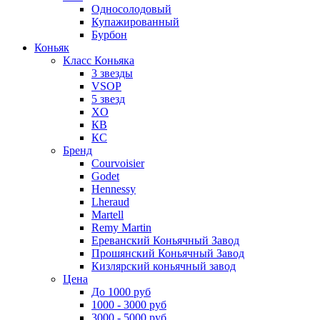
Односолодовый
Купажированный
Бурбон
Коньяк
Класс Коньяка
3 звезды
VSOP
5 звезд
XO
КВ
КС
Бренд
Courvoisier
Godet
Hennessy
Lheraud
Martell
Remy Martin
Ереванский Коньячный Завод
Прошянский Коньячный Завод
Кизлярский коньячный завод
Цена
До 1000 руб
1000 - 3000 руб
3000 - 5000 руб