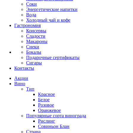
Соки
Энергетические напитки
Вода
Холодный чай и кофе
Гастрономия
Консервы
Сладости
Макароны
Снеки
Бокалы
Подарочные сертификаты
Сигары
Контакты
Акции
Вино
Тип
Красное
Белое
Розовое
Оранжевое
Популярные сорта винограда
Рислинг
Совиньон Блан
Страна