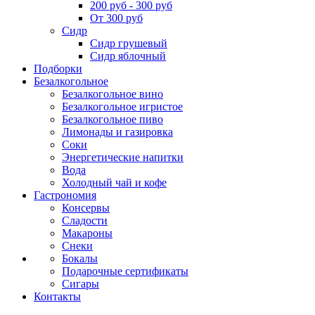
200 руб - 300 руб
От 300 руб
Сидр
Сидр грушевый
Сидр яблочный
Подборки
Безалкогольное
Безалкогольное вино
Безалкогольное игристое
Безалкогольное пиво
Лимонады и газировка
Соки
Энергетические напитки
Вода
Холодный чай и кофе
Гастрономия
Консервы
Сладости
Макароны
Снеки
Бокалы
Подарочные сертификаты
Сигары
Контакты