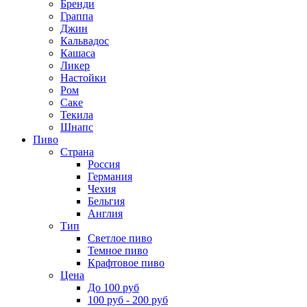
Бренди
Граппа
Джин
Кальвадос
Кашаса
Ликер
Настойки
Ром
Саке
Текила
Шнапс
Пиво
Страна
Россия
Германия
Чехия
Бельгия
Англия
Тип
Светлое пиво
Темное пиво
Крафтовое пиво
Цена
До 100 руб
100 руб - 200 руб