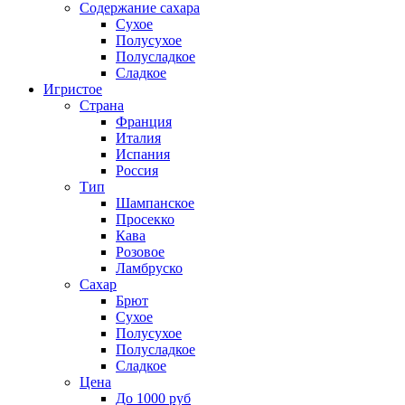
Содержание сахара
Сухое
Полусухое
Полусладкое
Сладкое
Игристое
Страна
Франция
Италия
Испания
Россия
Тип
Шампанское
Просекко
Кава
Розовое
Ламбруско
Сахар
Брют
Сухое
Полусухое
Полусладкое
Сладкое
Цена
До 1000 руб