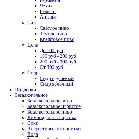
Германия
Чехия
Бельгия
Англия
Тип
Светлое пиво
Темное пиво
Крафтовое пиво
Цена
До 100 руб
100 руб - 200 руб
200 руб - 300 руб
От 300 руб
Сидр
Сидр грушевый
Сидр яблочный
Подборки
Безалкогольное
Безалкогольное вино
Безалкогольное игристое
Безалкогольное пиво
Лимонады и газировка
Соки
Энергетические напитки
Вода