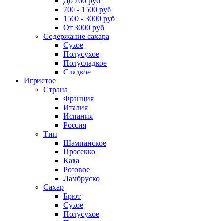
До 700 руб
700 - 1500 руб
1500 - 3000 руб
От 3000 руб
Содержание сахара
Сухое
Полусухое
Полусладкое
Сладкое
Игристое
Страна
Франция
Италия
Испания
Россия
Тип
Шампанское
Просекко
Кава
Розовое
Ламбруско
Сахар
Брют
Сухое
Полусухое