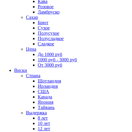
Кава
Розовое
Ламбруско
Сахар
Брют
Сухое
Полусухое
Полусладкое
Сладкое
Цена
До 1000 руб
1000 руб - 3000 руб
От 3000 руб
Виски
Страна
Шотландия
Ирландия
США
Канада
Япония
Тайвань
Выдержка
8 лет
10 лет
12 лет