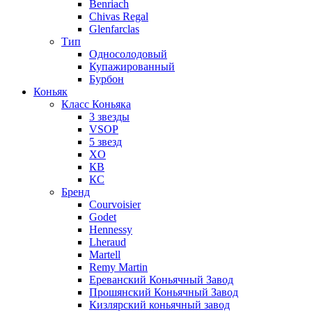
Benriach
Chivas Regal
Glenfarclas
Тип
Односолодовый
Купажированный
Бурбон
Коньяк
Класс Коньяка
3 звезды
VSOP
5 звезд
XO
КВ
КС
Бренд
Courvoisier
Godet
Hennessy
Lheraud
Martell
Remy Martin
Ереванский Коньячный Завод
Прошянский Коньячный Завод
Кизлярский коньячный завод