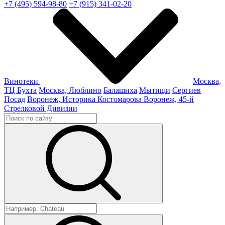
+7 (495) 594-98-80
+7 (915) 341-02-20
Винотеки
Москва,
ТЦ Бухта
Москва, Люблино
Балашиха
Мытищи
Сергиев
Посад
Воронеж, Историка Костомарова
Воронеж, 45-й
Стрелковой Дивизии