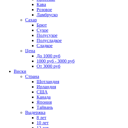
Кава
Розовое
Ламбруско
Сахар
Брют
Сухое
Полусухое
Полусладкое
Сладкое
Цена
До 1000 руб
1000 руб - 3000 руб
От 3000 руб
Виски
Страна
Шотландия
Ирландия
США
Канада
Япония
Тайвань
Выдержка
8 лет
10 лет
12 лет