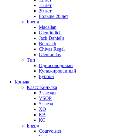
15 лет
20 лет
Больше 20 лет
Бренд
Macallan
Glenfiddich
Jack Daniel's
Benriach
Chivas Regal
Glenfarclas
Тип
Односолодовый
Купажированный
Бурбон
Коньяк
Класс Коньяка
3 звезды
VSOP
5 звезд
XO
КВ
КС
Бренд
Courvoisier