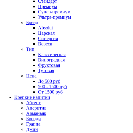
Стандарт
Премиум
Супер-премиум
Ультра-премиум
Бренд
Absolut
Царская
Синергия
Вереск
Тип
Классическая
Виноградная
Фруктовая
Тутовая
Цена
До 500 руб
500 - 1500 руб
От 1500 руб
Крепкие напитки
Абсент
Аперитив
Арманьяк
Бренди
Граппа
Джин