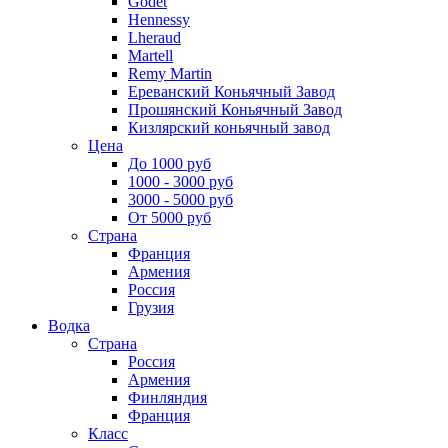
Godet
Hennessy
Lheraud
Martell
Remy Martin
Ереванский Коньячный Завод
Прошянский Коньячный Завод
Кизлярский коньячный завод
Цена
До 1000 руб
1000 - 3000 руб
3000 - 5000 руб
От 5000 руб
Страна
Франция
Армения
Россия
Грузия
Водка
Страна
Россия
Армения
Финляндия
Франция
Класс