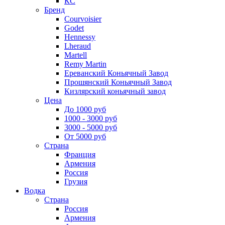
КС
Бренд
Courvoisier
Godet
Hennessy
Lheraud
Martell
Remy Martin
Ереванский Коньячный Завод
Прошянский Коньячный Завод
Кизлярский коньячный завод
Цена
До 1000 руб
1000 - 3000 руб
3000 - 5000 руб
От 5000 руб
Страна
Франция
Армения
Россия
Грузия
Водка
Страна
Россия
Армения