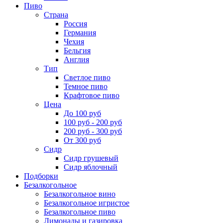
Пиво
Страна
Россия
Германия
Чехия
Бельгия
Англия
Тип
Светлое пиво
Темное пиво
Крафтовое пиво
Цена
До 100 руб
100 руб - 200 руб
200 руб - 300 руб
От 300 руб
Сидр
Сидр грушевый
Сидр яблочный
Подборки
Безалкогольное
Безалкогольное вино
Безалкогольное игристое
Безалкогольное пиво
Лимонады и газировка