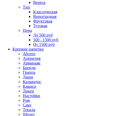
Вереск
Тип
Классическая
Виноградная
Фруктовая
Тутовая
Цена
До 500 руб
500 - 1500 руб
От 1500 руб
Крепкие напитки
Абсент
Аперитив
Арманьяк
Бренди
Граппа
Джин
Кальвадос
Кашаса
Ликер
Настойки
Ром
Саке
Текила
Шнапс