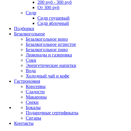
200 руб - 300 руб
От 300 руб
Сидр
Сидр грушевый
Сидр яблочный
Подборки
Безалкогольное
Безалкогольное вино
Безалкогольное игристое
Безалкогольное пиво
Лимонады и газировка
Соки
Энергетические напитки
Вода
Холодный чай и кофе
Гастрономия
Консервы
Сладости
Макароны
Снеки
Бокалы
Подарочные сертификаты
Сигары
Контакты