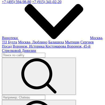
+7 (495) 594-98-80
+7 (915) 341-02-20
Винотеки
Москва,
ТЦ Бухта
Москва, Люблино
Балашиха
Мытищи
Сергиев
Посад
Воронеж, Историка Костомарова
Воронеж, 45-й
Стрелковой Дивизии