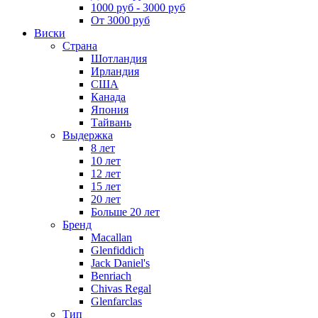
1000 руб - 3000 руб
От 3000 руб
Виски
Страна
Шотландия
Ирландия
США
Канада
Япония
Тайвань
Выдержка
8 лет
10 лет
12 лет
15 лет
20 лет
Больше 20 лет
Бренд
Macallan
Glenfiddich
Jack Daniel's
Benriach
Chivas Regal
Glenfarclas
Тип