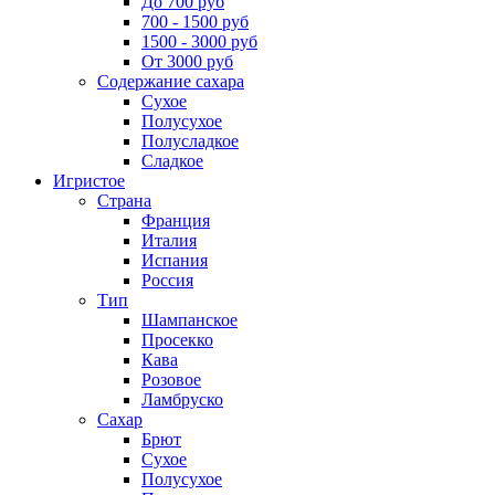
До 700 руб
700 - 1500 руб
1500 - 3000 руб
От 3000 руб
Содержание сахара
Сухое
Полусухое
Полусладкое
Сладкое
Игристое
Страна
Франция
Италия
Испания
Россия
Тип
Шампанское
Просекко
Кава
Розовое
Ламбруско
Сахар
Брют
Сухое
Полусухое