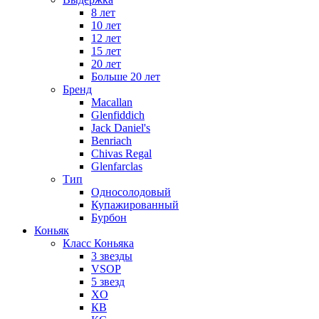
8 лет
10 лет
12 лет
15 лет
20 лет
Больше 20 лет
Бренд
Macallan
Glenfiddich
Jack Daniel's
Benriach
Chivas Regal
Glenfarclas
Тип
Односолодовый
Купажированный
Бурбон
Коньяк
Класс Коньяка
3 звезды
VSOP
5 звезд
XO
КВ