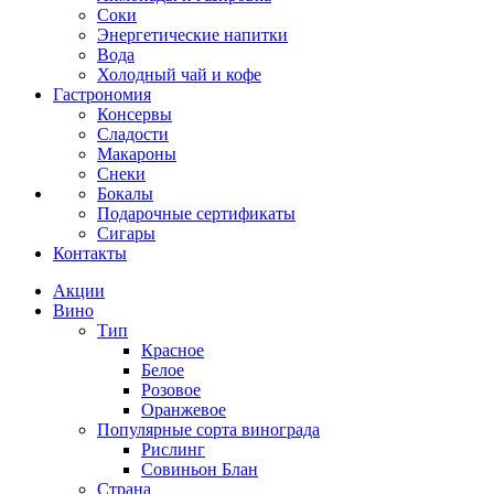
Соки
Энергетические напитки
Вода
Холодный чай и кофе
Гастрономия
Консервы
Сладости
Макароны
Снеки
Бокалы
Подарочные сертификаты
Сигары
Контакты
Акции
Вино
Тип
Красное
Белое
Розовое
Оранжевое
Популярные сорта винограда
Рислинг
Совиньон Блан
Страна