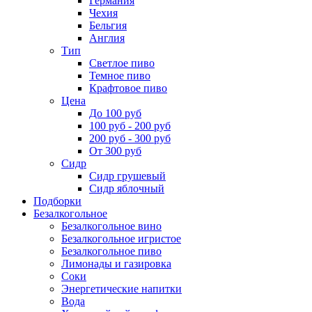
Германия
Чехия
Бельгия
Англия
Тип
Светлое пиво
Темное пиво
Крафтовое пиво
Цена
До 100 руб
100 руб - 200 руб
200 руб - 300 руб
От 300 руб
Сидр
Сидр грушевый
Сидр яблочный
Подборки
Безалкогольное
Безалкогольное вино
Безалкогольное игристое
Безалкогольное пиво
Лимонады и газировка
Соки
Энергетические напитки
Вода