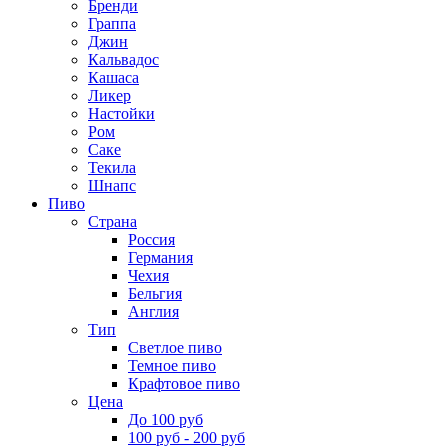
Бренди
Граппа
Джин
Кальвадос
Кашаса
Ликер
Настойки
Ром
Саке
Текила
Шнапс
Пиво
Страна
Россия
Германия
Чехия
Бельгия
Англия
Тип
Светлое пиво
Темное пиво
Крафтовое пиво
Цена
До 100 руб
100 руб - 200 руб