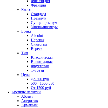
Финляндия
Франция
Класс
Стандарт
Премиум
Супер-премиум
Ультра-премиум
Бренд
Absolut
Царская
Синергия
Вереск
Тип
Классическая
Виноградная
Фруктовая
Тутовая
Цена
До 500 руб
500 - 1500 руб
От 1500 руб
Крепкие напитки
Абсент
Аперитив
Арманьяк