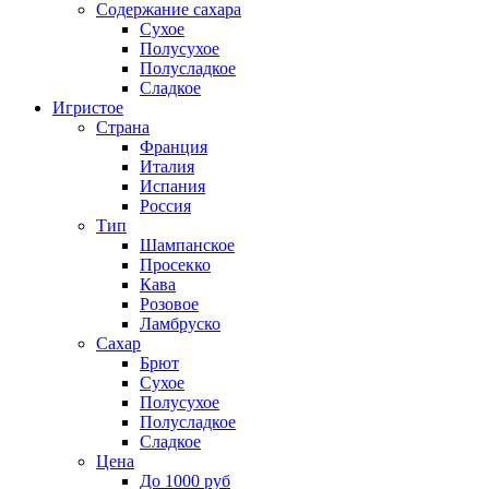
Содержание сахара
Сухое
Полусухое
Полусладкое
Сладкое
Игристое
Страна
Франция
Италия
Испания
Россия
Тип
Шампанское
Просекко
Кава
Розовое
Ламбруско
Сахар
Брют
Сухое
Полусухое
Полусладкое
Сладкое
Цена
До 1000 руб