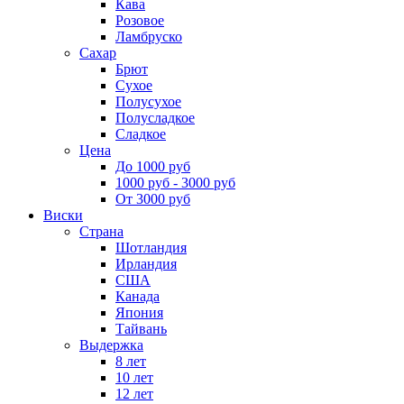
Кава
Розовое
Ламбруско
Сахар
Брют
Сухое
Полусухое
Полусладкое
Сладкое
Цена
До 1000 руб
1000 руб - 3000 руб
От 3000 руб
Виски
Страна
Шотландия
Ирландия
США
Канада
Япония
Тайвань
Выдержка
8 лет
10 лет
12 лет