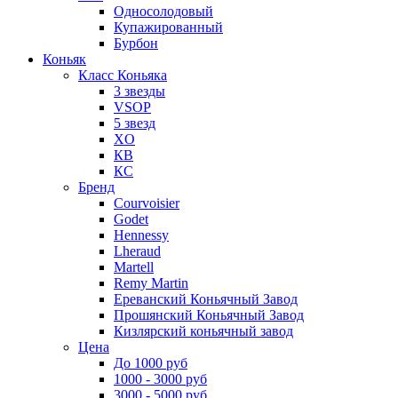
Односолодовый
Купажированный
Бурбон
Коньяк
Класс Коньяка
3 звезды
VSOP
5 звезд
XO
КВ
КС
Бренд
Courvoisier
Godet
Hennessy
Lheraud
Martell
Remy Martin
Ереванский Коньячный Завод
Прошянский Коньячный Завод
Кизлярский коньячный завод
Цена
До 1000 руб
1000 - 3000 руб
3000 - 5000 руб