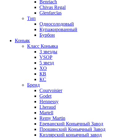
Benriach
Chivas Regal
Glenfarclas
Тип
Односолодовый
Купажированный
Бурбон
Коньяк
Класс Коньяка
3 звезды
VSOP
5 звезд
XO
КВ
КС
Бренд
Courvoisier
Godet
Hennessy
Lheraud
Martell
Remy Martin
Ереванский Коньячный Завод
Прошянский Коньячный Завод
Кизлярский коньячный завод