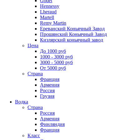
Godet
Hennessy
Lheraud
Martell
Remy Martin
Ереванский Коньячный Завод
Прошянский Коньячный Завод
Кизлярский коньячный завод
Цена
До 1000 руб
1000 - 3000 руб
3000 - 5000 руб
От 5000 руб
Страна
Франция
Армения
Россия
Грузия
Водка
Страна
Россия
Армения
Финляндия
Франция
Класс