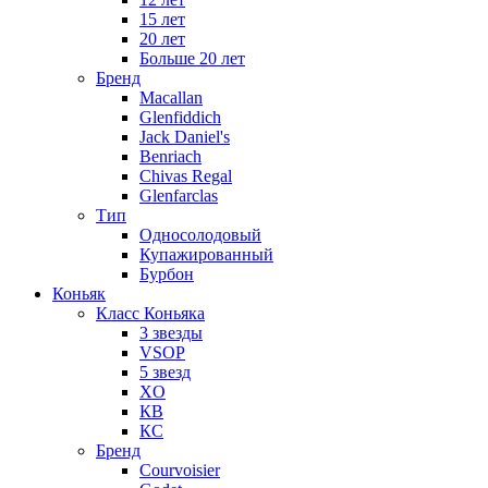
15 лет
20 лет
Больше 20 лет
Бренд
Macallan
Glenfiddich
Jack Daniel's
Benriach
Chivas Regal
Glenfarclas
Тип
Односолодовый
Купажированный
Бурбон
Коньяк
Класс Коньяка
3 звезды
VSOP
5 звезд
XO
КВ
КС
Бренд
Courvoisier