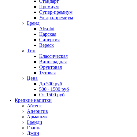
Стандарт
Премиум
Супер-премиум
Ультра-премиум
Бренд
Absolut
Царская
Синергия
Вереск
Тип
Классическая
Виноградная
Фруктовая
Тутовая
Цена
До 500 руб
500 - 1500 руб
От 1500 руб
Крепкие напитки
Абсент
Аперитив
Арманьяк
Бренди
Граппа
Джин