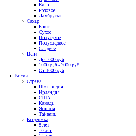
Кава
Розовое
Ламбруско
Сахар
Брют
Сухое
Полусухое
Полусладкое
Сладкое
Цена
До 1000 руб
1000 руб - 3000 руб
От 3000 руб
Виски
Страна
Шотландия
Ирландия
США
Канада
Япония
Тайвань
Выдержка
8 лет
10 лет
12 лет