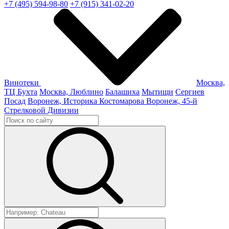
+7 (495) 594-98-80
+7 (915) 341-02-20
Винотеки
Москва,
ТЦ Бухта
Москва, Люблино
Балашиха
Мытищи
Сергиев
Посад
Воронеж, Историка Костомарова
Воронеж, 45-й
Стрелковой Дивизии