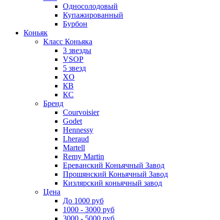
Односолодовый
Купажированный
Бурбон
Коньяк
Класс Коньяка
3 звезды
VSOP
5 звезд
XO
КВ
КС
Бренд
Courvoisier
Godet
Hennessy
Lheraud
Martell
Remy Martin
Ереванский Коньячный Завод
Прошянский Коньячный Завод
Кизлярский коньячный завод
Цена
До 1000 руб
1000 - 3000 руб
3000 - 5000 руб