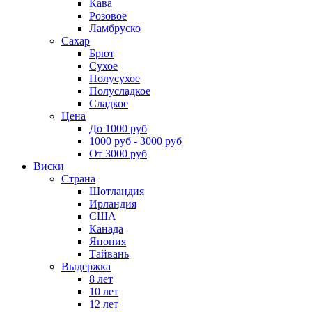
Кава
Розовое
Ламбруско
Сахар
Брют
Сухое
Полусухое
Полусладкое
Сладкое
Цена
До 1000 руб
1000 руб - 3000 руб
От 3000 руб
Виски
Страна
Шотландия
Ирландия
США
Канада
Япония
Тайвань
Выдержка
8 лет
10 лет
12 лет