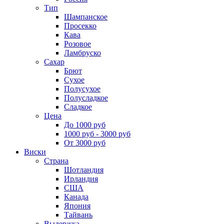
Тип
Шампанское
Просекко
Кава
Розовое
Ламбруско
Сахар
Брют
Сухое
Полусухое
Полусладкое
Сладкое
Цена
До 1000 руб
1000 руб - 3000 руб
От 3000 руб
Виски
Страна
Шотландия
Ирландия
США
Канада
Япония
Тайвань
Выдержка