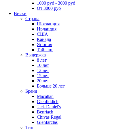
1000 руб - 3000 руб
От 3000 руб
Виски
Страна
Шотландия
Ирландия
США
Канада
Япония
Тайвань
Выдержка
8 лет
10 лет
12 лет
15 лет
20 лет
Больше 20 лет
Бренд
Macallan
Glenfiddich
Jack Daniel's
Benriach
Chivas Regal
Glenfarclas
Тип