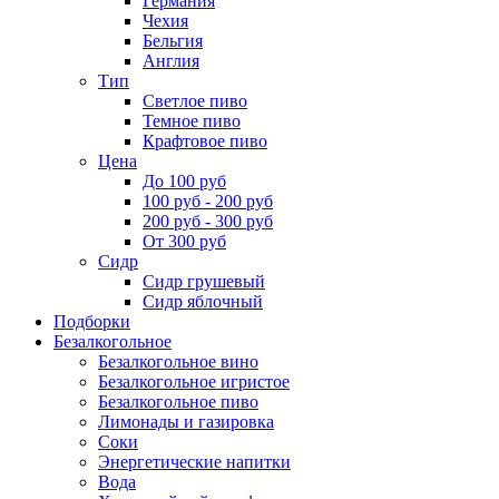
Германия
Чехия
Бельгия
Англия
Тип
Светлое пиво
Темное пиво
Крафтовое пиво
Цена
До 100 руб
100 руб - 200 руб
200 руб - 300 руб
От 300 руб
Сидр
Сидр грушевый
Сидр яблочный
Подборки
Безалкогольное
Безалкогольное вино
Безалкогольное игристое
Безалкогольное пиво
Лимонады и газировка
Соки
Энергетические напитки
Вода