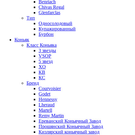
Benriach
Chivas Regal
Glenfarclas
Тип
Односолодовый
Купажированный
Бурбон
Коньяк
Класс Коньяка
3 звезды
VSOP
5 звезд
XO
КВ
КС
Бренд
Courvoisier
Godet
Hennessy
Lheraud
Martell
Remy Martin
Ереванский Коньячный Завод
Прошянский Коньячный Завод
Кизлярский коньячный завод