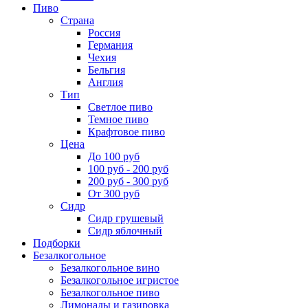
Пиво
Страна
Россия
Германия
Чехия
Бельгия
Англия
Тип
Светлое пиво
Темное пиво
Крафтовое пиво
Цена
До 100 руб
100 руб - 200 руб
200 руб - 300 руб
От 300 руб
Сидр
Сидр грушевый
Сидр яблочный
Подборки
Безалкогольное
Безалкогольное вино
Безалкогольное игристое
Безалкогольное пиво
Лимонады и газировка