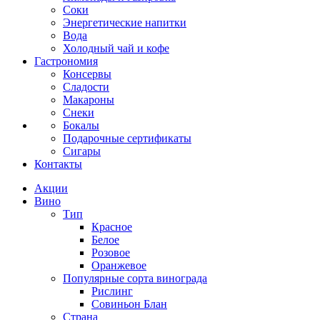
Соки
Энергетические напитки
Вода
Холодный чай и кофе
Гастрономия
Консервы
Сладости
Макароны
Снеки
Бокалы
Подарочные сертификаты
Сигары
Контакты
Акции
Вино
Тип
Красное
Белое
Розовое
Оранжевое
Популярные сорта винограда
Рислинг
Совиньон Блан
Страна