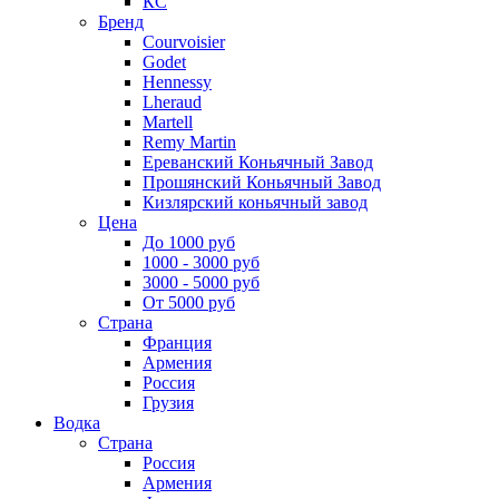
КС
Бренд
Courvoisier
Godet
Hennessy
Lheraud
Martell
Remy Martin
Ереванский Коньячный Завод
Прошянский Коньячный Завод
Кизлярский коньячный завод
Цена
До 1000 руб
1000 - 3000 руб
3000 - 5000 руб
От 5000 руб
Страна
Франция
Армения
Россия
Грузия
Водка
Страна
Россия
Армения