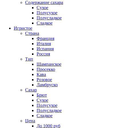
Содержание сахара
Сухое
Полусухое
Полусладкое
Сладкое
Игристое
Страна
Франция
Италия
Испания
Россия
Тип
Шампанское
Просекко
Кава
Розовое
Ламбруско
Сахар
Брют
Сухое
Полусухое
Полусладкое
Сладкое
Цена
До 1000 руб