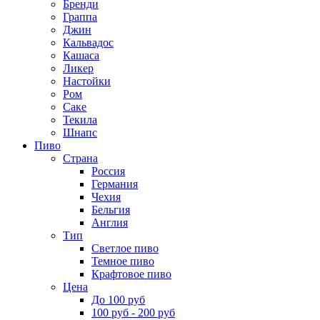
Бренди
Граппа
Джин
Кальвадос
Кашаса
Ликер
Настойки
Ром
Саке
Текила
Шнапс
Пиво
Страна
Россия
Германия
Чехия
Бельгия
Англия
Тип
Светлое пиво
Темное пиво
Крафтовое пиво
Цена
До 100 руб
100 руб - 200 руб