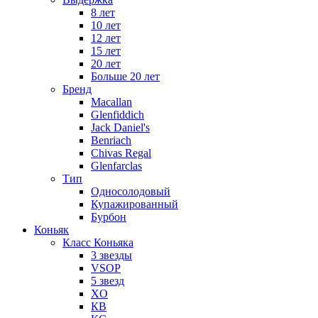
8 лет
10 лет
12 лет
15 лет
20 лет
Больше 20 лет
Бренд
Macallan
Glenfiddich
Jack Daniel's
Benriach
Chivas Regal
Glenfarclas
Тип
Односолодовый
Купажированный
Бурбон
Коньяк
Класс Коньяка
3 звезды
VSOP
5 звезд
XO
КВ