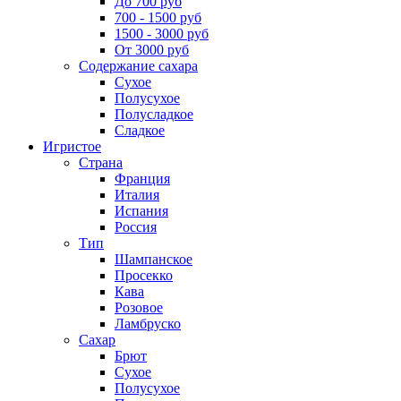
До 700 руб
700 - 1500 руб
1500 - 3000 руб
От 3000 руб
Содержание сахара
Сухое
Полусухое
Полусладкое
Сладкое
Игристое
Страна
Франция
Италия
Испания
Россия
Тип
Шампанское
Просекко
Кава
Розовое
Ламбруско
Сахар
Брют
Сухое
Полусухое