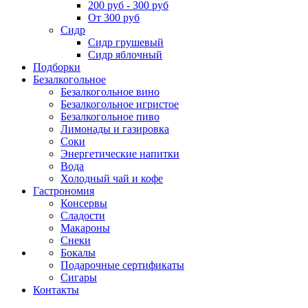
200 руб - 300 руб
От 300 руб
Сидр
Сидр грушевый
Сидр яблочный
Подборки
Безалкогольное
Безалкогольное вино
Безалкогольное игристое
Безалкогольное пиво
Лимонады и газировка
Соки
Энергетические напитки
Вода
Холодный чай и кофе
Гастрономия
Консервы
Сладости
Макароны
Снеки
Бокалы
Подарочные сертификаты
Сигары
Контакты