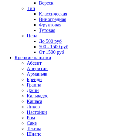
Вереск
Тип
Классическая
Виноградная
Фруктовая
Тутовая
Цена
До 500 руб
500 - 1500 руб
От 1500 руб
Крепкие напитки
Абсент
Аперитив
Арманьяк
Бренди
Граппа
Джин
Кальвадос
Кашаса
Ликер
Настойки
Ром
Саке
Текила
Шнапс