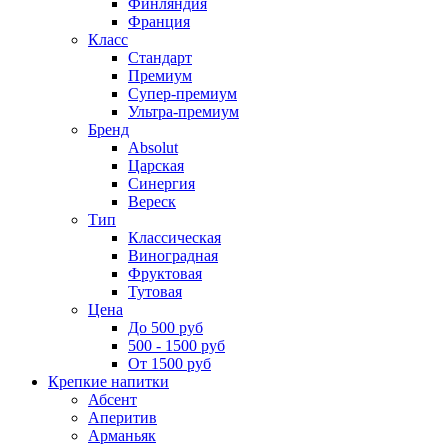
Финляндия
Франция
Класс
Стандарт
Премиум
Супер-премиум
Ультра-премиум
Бренд
Absolut
Царская
Синергия
Вереск
Тип
Классическая
Виноградная
Фруктовая
Тутовая
Цена
До 500 руб
500 - 1500 руб
От 1500 руб
Крепкие напитки
Абсент
Аперитив
Арманьяк