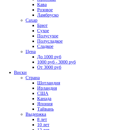
Кава
Розовое
Ламбруско
Сахар
Брют
Сухое
Полусухое
Полусладкое
Сладкое
Цена
До 1000 руб
1000 руб - 3000 руб
От 3000 руб
Виски
Страна
Шотландия
Ирландия
США
Канада
Япония
Тайвань
Выдержка
8 лет
10 лет
12 лет