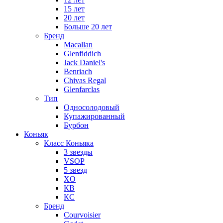
15 лет
20 лет
Больше 20 лет
Бренд
Macallan
Glenfiddich
Jack Daniel's
Benriach
Chivas Regal
Glenfarclas
Тип
Односолодовый
Купажированный
Бурбон
Коньяк
Класс Коньяка
3 звезды
VSOP
5 звезд
XO
КВ
КС
Бренд
Courvoisier