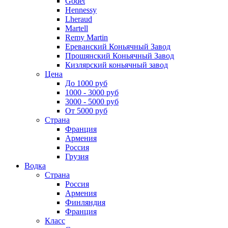
Godet
Hennessy
Lheraud
Martell
Remy Martin
Ереванский Коньячный Завод
Прошянский Коньячный Завод
Кизлярский коньячный завод
Цена
До 1000 руб
1000 - 3000 руб
3000 - 5000 руб
От 5000 руб
Страна
Франция
Армения
Россия
Грузия
Водка
Страна
Россия
Армения
Финляндия
Франция
Класс