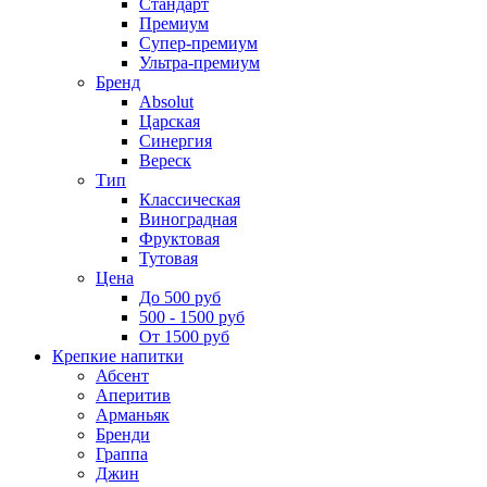
Стандарт
Премиум
Супер-премиум
Ультра-премиум
Бренд
Absolut
Царская
Синергия
Вереск
Тип
Классическая
Виноградная
Фруктовая
Тутовая
Цена
До 500 руб
500 - 1500 руб
От 1500 руб
Крепкие напитки
Абсент
Аперитив
Арманьяк
Бренди
Граппа
Джин