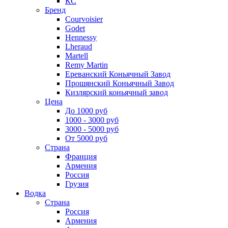
КС
Бренд
Courvoisier
Godet
Hennessy
Lheraud
Martell
Remy Martin
Ереванский Коньячный Завод
Прошянский Коньячный Завод
Кизлярский коньячный завод
Цена
До 1000 руб
1000 - 3000 руб
3000 - 5000 руб
От 5000 руб
Страна
Франция
Армения
Россия
Грузия
Водка
Страна
Россия
Армения