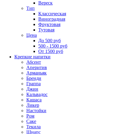
Вереск
Тип
Классическая
Виноградная
Фруктовая
Тутовая
Цена
До 500 руб
500 - 1500 руб
От 1500 руб
Крепкие напитки
Абсент
Аперитив
Арманьяк
Бренди
Граппа
Джин
Кальвадос
Кашаса
Ликер
Настойки
Ром
Саке
Текила
Шнапс