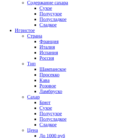
Содержание сахара
Сухое
Полусухое
Полусладкое
Сладкое
Игристое
Страна
Франция
Италия
Испания
Россия
Тип
Шампанское
Просекко
Кава
Розовое
Ламбруско
Сахар
Брют
Сухое
Полусухое
Полусладкое
Сладкое
Цена
До 1000 руб