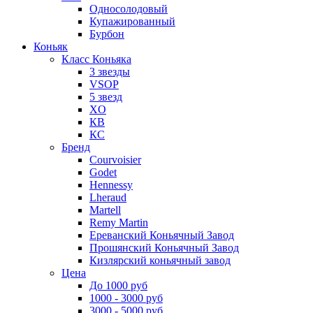
Односолодовый
Купажированный
Бурбон
Коньяк
Класс Коньяка
3 звезды
VSOP
5 звезд
XO
КВ
КС
Бренд
Courvoisier
Godet
Hennessy
Lheraud
Martell
Remy Martin
Ереванский Коньячный Завод
Прошянский Коньячный Завод
Кизлярский коньячный завод
Цена
До 1000 руб
1000 - 3000 руб
3000 - 5000 руб