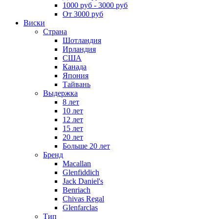
1000 руб - 3000 руб
От 3000 руб
Виски
Страна
Шотландия
Ирландия
США
Канада
Япония
Тайвань
Выдержка
8 лет
10 лет
12 лет
15 лет
20 лет
Больше 20 лет
Бренд
Macallan
Glenfiddich
Jack Daniel's
Benriach
Chivas Regal
Glenfarclas
Тип