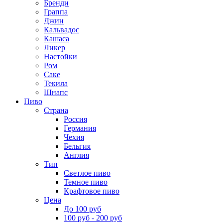
Бренди
Граппа
Джин
Кальвадос
Кашаса
Ликер
Настойки
Ром
Саке
Текила
Шнапс
Пиво
Страна
Россия
Германия
Чехия
Бельгия
Англия
Тип
Светлое пиво
Темное пиво
Крафтовое пиво
Цена
До 100 руб
100 руб - 200 руб