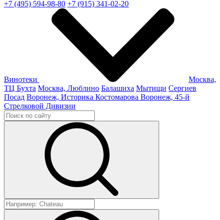
+7 (495) 594-98-80
+7 (915) 341-02-20
Винотеки
Москва,
ТЦ Бухта
Москва, Люблино
Балашиха
Мытищи
Сергиев
Посад
Воронеж, Историка Костомарова
Воронеж, 45-й
Стрелковой Дивизии