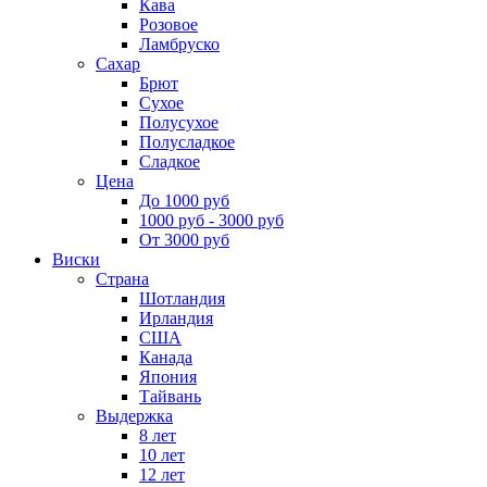
Кава
Розовое
Ламбруско
Сахар
Брют
Сухое
Полусухое
Полусладкое
Сладкое
Цена
До 1000 руб
1000 руб - 3000 руб
От 3000 руб
Виски
Страна
Шотландия
Ирландия
США
Канада
Япония
Тайвань
Выдержка
8 лет
10 лет
12 лет