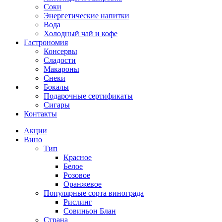
Соки
Энергетические напитки
Вода
Холодный чай и кофе
Гастрономия
Консервы
Сладости
Макароны
Снеки
Бокалы
Подарочные сертификаты
Сигары
Контакты
Акции
Вино
Тип
Красное
Белое
Розовое
Оранжевое
Популярные сорта винограда
Рислинг
Совиньон Блан
Страна