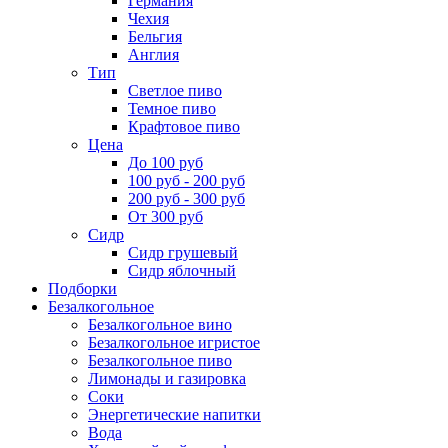
Германия
Чехия
Бельгия
Англия
Тип
Светлое пиво
Темное пиво
Крафтовое пиво
Цена
До 100 руб
100 руб - 200 руб
200 руб - 300 руб
От 300 руб
Сидр
Сидр грушевый
Сидр яблочный
Подборки
Безалкогольное
Безалкогольное вино
Безалкогольное игристое
Безалкогольное пиво
Лимонады и газировка
Соки
Энергетические напитки
Вода