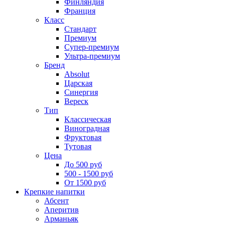
Финляндия
Франция
Класс
Стандарт
Премиум
Супер-премиум
Ультра-премиум
Бренд
Absolut
Царская
Синергия
Вереск
Тип
Классическая
Виноградная
Фруктовая
Тутовая
Цена
До 500 руб
500 - 1500 руб
От 1500 руб
Крепкие напитки
Абсент
Аперитив
Арманьяк