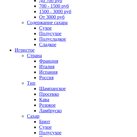
До 700 руб
700 - 1500 руб
1500 - 3000 руб
От 3000 руб
Содержание сахара
Сухое
Полусухое
Полусладкое
Сладкое
Игристое
Страна
Франция
Италия
Испания
Россия
Тип
Шампанское
Просекко
Кава
Розовое
Ламбруско
Сахар
Брют
Сухое
Полусухое