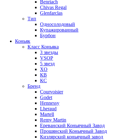
Benriach
Chivas Regal
Glenfarclas
Тип
Односолодовый
Купажированный
Бурбон
Коньяк
Класс Коньяка
3 звезды
VSOP
5 звезд
XO
КВ
КС
Бренд
Courvoisier
Godet
Hennessy
Lheraud
Martell
Remy Martin
Ереванский Коньячный Завод
Прошянский Коньячный Завод
Кизлярский коньячный завод