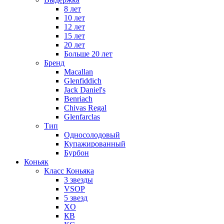
8 лет
10 лет
12 лет
15 лет
20 лет
Больше 20 лет
Бренд
Macallan
Glenfiddich
Jack Daniel's
Benriach
Chivas Regal
Glenfarclas
Тип
Односолодовый
Купажированный
Бурбон
Коньяк
Класс Коньяка
3 звезды
VSOP
5 звезд
XO
КВ