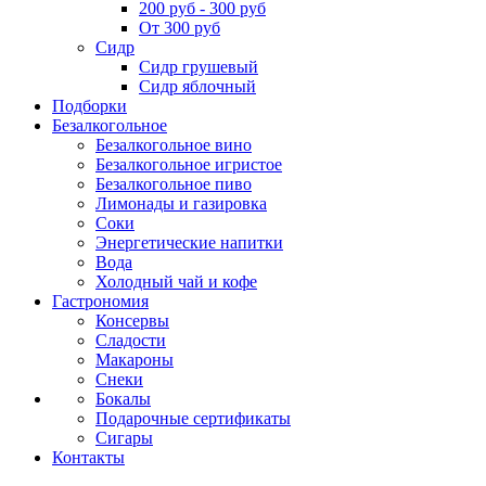
200 руб - 300 руб
От 300 руб
Сидр
Сидр грушевый
Сидр яблочный
Подборки
Безалкогольное
Безалкогольное вино
Безалкогольное игристое
Безалкогольное пиво
Лимонады и газировка
Соки
Энергетические напитки
Вода
Холодный чай и кофе
Гастрономия
Консервы
Сладости
Макароны
Снеки
Бокалы
Подарочные сертификаты
Сигары
Контакты