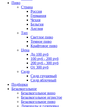
Пиво
Страна
Россия
Германия
Чехия
Бельгия
Англия
Тип
Светлое пиво
Темное пиво
Крафтовое пиво
Цена
До 100 руб
100 руб - 200 руб
200 руб - 300 руб
От 300 руб
Сидр
Сидр грушевый
Сидр яблочный
Подборки
Безалкогольное
Безалкогольное вино
Безалкогольное игристое
Безалкогольное пиво
Лимонады и газировка