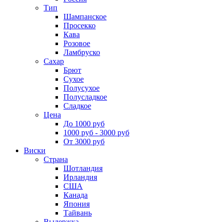
Тип
Шампанское
Просекко
Кава
Розовое
Ламбруско
Сахар
Брют
Сухое
Полусухое
Полусладкое
Сладкое
Цена
До 1000 руб
1000 руб - 3000 руб
От 3000 руб
Виски
Страна
Шотландия
Ирландия
США
Канада
Япония
Тайвань
Выдержка