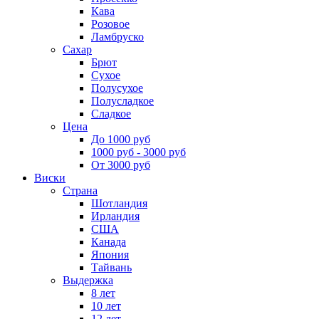
Кава
Розовое
Ламбруско
Сахар
Брют
Сухое
Полусухое
Полусладкое
Сладкое
Цена
До 1000 руб
1000 руб - 3000 руб
От 3000 руб
Виски
Страна
Шотландия
Ирландия
США
Канада
Япония
Тайвань
Выдержка
8 лет
10 лет
12 лет