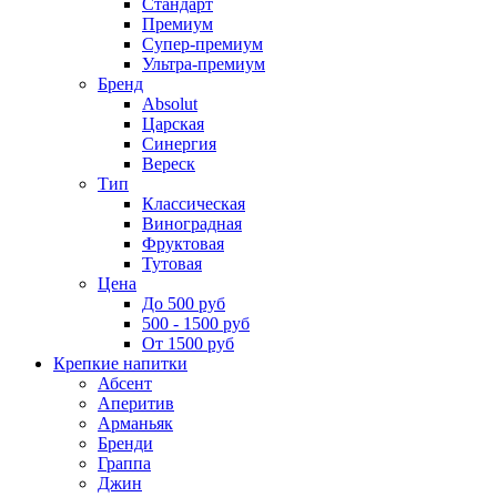
Стандарт
Премиум
Супер-премиум
Ультра-премиум
Бренд
Absolut
Царская
Синергия
Вереск
Тип
Классическая
Виноградная
Фруктовая
Тутовая
Цена
До 500 руб
500 - 1500 руб
От 1500 руб
Крепкие напитки
Абсент
Аперитив
Арманьяк
Бренди
Граппа
Джин