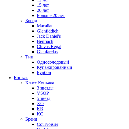
15 лет
20 лет
Больше 20 лет
Бренд
Macallan
Glenfiddich
Jack Daniel's
Benriach
Chivas Regal
Glenfarclas
Тип
Односолодовый
Купажированный
Бурбон
Коньяк
Класс Коньяка
3 звезды
VSOP
5 звезд
XO
КВ
КС
Бренд
Courvoisier