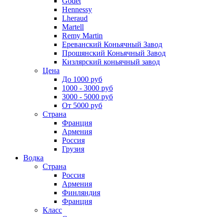
Godet
Hennessy
Lheraud
Martell
Remy Martin
Ереванский Коньячный Завод
Прошянский Коньячный Завод
Кизлярский коньячный завод
Цена
До 1000 руб
1000 - 3000 руб
3000 - 5000 руб
От 5000 руб
Страна
Франция
Армения
Россия
Грузия
Водка
Страна
Россия
Армения
Финляндия
Франция
Класс