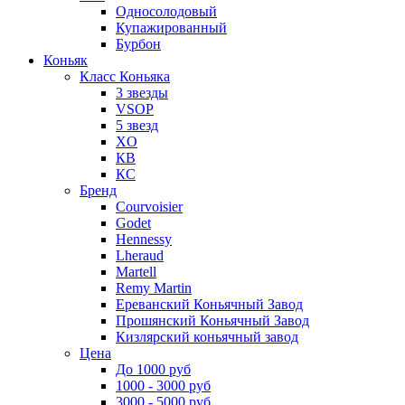
Односолодовый
Купажированный
Бурбон
Коньяк
Класс Коньяка
3 звезды
VSOP
5 звезд
XO
КВ
КС
Бренд
Courvoisier
Godet
Hennessy
Lheraud
Martell
Remy Martin
Ереванский Коньячный Завод
Прошянский Коньячный Завод
Кизлярский коньячный завод
Цена
До 1000 руб
1000 - 3000 руб
3000 - 5000 руб