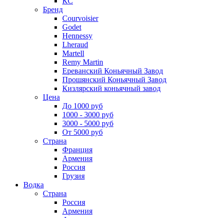
КС
Бренд
Courvoisier
Godet
Hennessy
Lheraud
Martell
Remy Martin
Ереванский Коньячный Завод
Прошянский Коньячный Завод
Кизлярский коньячный завод
Цена
До 1000 руб
1000 - 3000 руб
3000 - 5000 руб
От 5000 руб
Страна
Франция
Армения
Россия
Грузия
Водка
Страна
Россия
Армения