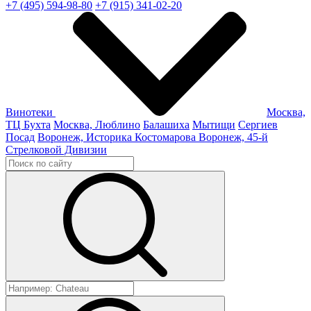
+7 (495) 594-98-80
+7 (915) 341-02-20
Винотеки
Москва,
ТЦ Бухта
Москва, Люблино
Балашиха
Мытищи
Сергиев
Посад
Воронеж, Историка Костомарова
Воронеж, 45-й
Стрелковой Дивизии