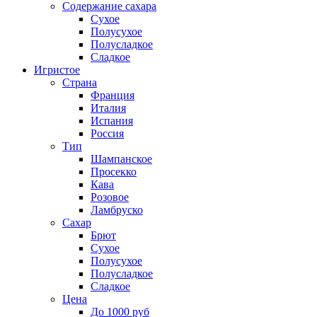
Содержание сахара
Сухое
Полусухое
Полусладкое
Сладкое
Игристое
Страна
Франция
Италия
Испания
Россия
Тип
Шампанское
Просекко
Кава
Розовое
Ламбруско
Сахар
Брют
Сухое
Полусухое
Полусладкое
Сладкое
Цена
До 1000 руб