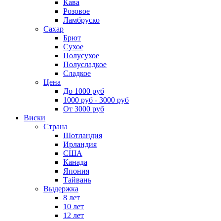
Кава
Розовое
Ламбруско
Сахар
Брют
Сухое
Полусухое
Полусладкое
Сладкое
Цена
До 1000 руб
1000 руб - 3000 руб
От 3000 руб
Виски
Страна
Шотландия
Ирландия
США
Канада
Япония
Тайвань
Выдержка
8 лет
10 лет
12 лет