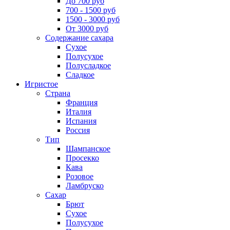
До 700 руб
700 - 1500 руб
1500 - 3000 руб
От 3000 руб
Содержание сахара
Сухое
Полусухое
Полусладкое
Сладкое
Игристое
Страна
Франция
Италия
Испания
Россия
Тип
Шампанское
Просекко
Кава
Розовое
Ламбруско
Сахар
Брют
Сухое
Полусухое