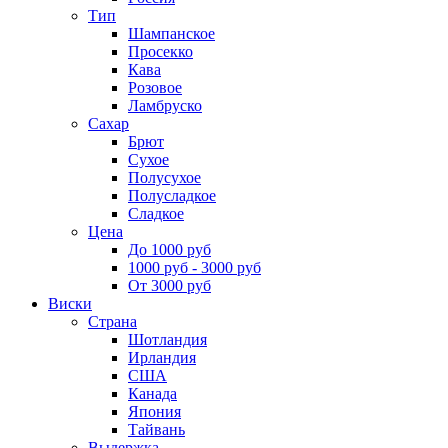
Тип
Шампанское
Просекко
Кава
Розовое
Ламбруско
Сахар
Брют
Сухое
Полусухое
Полусладкое
Сладкое
Цена
До 1000 руб
1000 руб - 3000 руб
От 3000 руб
Виски
Страна
Шотландия
Ирландия
США
Канада
Япония
Тайвань
Выдержка