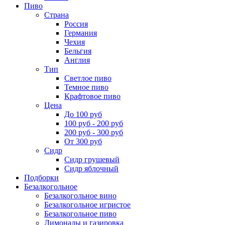
Пиво
Страна
Россия
Германия
Чехия
Бельгия
Англия
Тип
Светлое пиво
Темное пиво
Крафтовое пиво
Цена
До 100 руб
100 руб - 200 руб
200 руб - 300 руб
От 300 руб
Сидр
Сидр грушевый
Сидр яблочный
Подборки
Безалкогольное
Безалкогольное вино
Безалкогольное игристое
Безалкогольное пиво
Лимонады и газировка