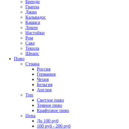
Бренди
Граппа
Джин
Кальвадос
Кашаса
Ликер
Настойки
Ром
Саке
Текила
Шнапс
Пиво
Страна
Россия
Германия
Чехия
Бельгия
Англия
Тип
Светлое пиво
Темное пиво
Крафтовое пиво
Цена
До 100 руб
100 руб - 200 руб