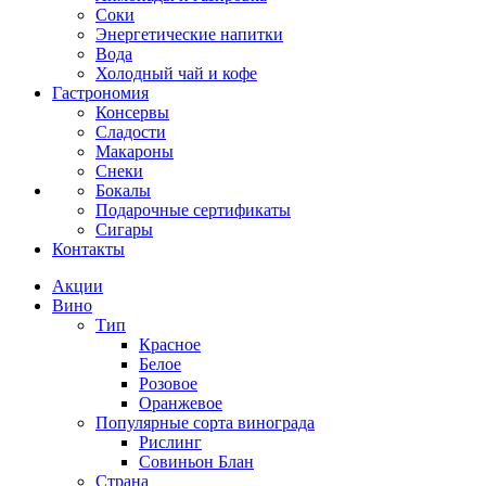
Соки
Энергетические напитки
Вода
Холодный чай и кофе
Гастрономия
Консервы
Сладости
Макароны
Снеки
Бокалы
Подарочные сертификаты
Сигары
Контакты
Акции
Вино
Тип
Красное
Белое
Розовое
Оранжевое
Популярные сорта винограда
Рислинг
Совиньон Блан
Страна