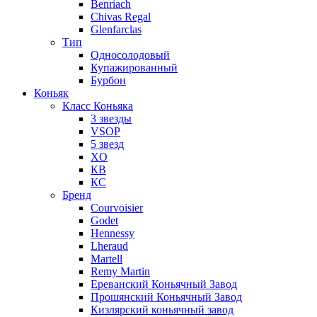
Benriach
Chivas Regal
Glenfarclas
Тип
Односолодовый
Купажированный
Бурбон
Коньяк
Класс Коньяка
3 звезды
VSOP
5 звезд
XO
КВ
КС
Бренд
Courvoisier
Godet
Hennessy
Lheraud
Martell
Remy Martin
Ереванский Коньячный Завод
Прошянский Коньячный Завод
Кизлярский коньячный завод