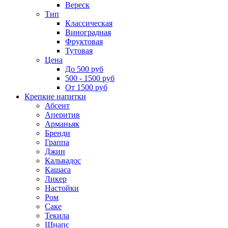
Вереск
Тип
Классическая
Виноградная
Фруктовая
Тутовая
Цена
До 500 руб
500 - 1500 руб
От 1500 руб
Крепкие напитки
Абсент
Аперитив
Арманьяк
Бренди
Граппа
Джин
Кальвадос
Кашаса
Ликер
Настойки
Ром
Саке
Текила
Шнапс