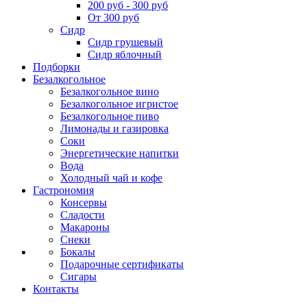
200 руб - 300 руб
От 300 руб
Сидр
Сидр грушевый
Сидр яблочный
Подборки
Безалкогольное
Безалкогольное вино
Безалкогольное игристое
Безалкогольное пиво
Лимонады и газировка
Соки
Энергетические напитки
Вода
Холодный чай и кофе
Гастрономия
Консервы
Сладости
Макароны
Снеки
Бокалы
Подарочные сертификаты
Сигары
Контакты