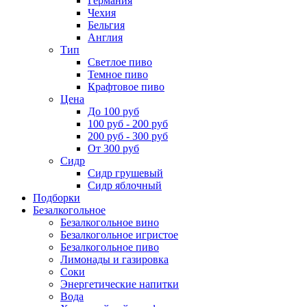
Германия
Чехия
Бельгия
Англия
Тип
Светлое пиво
Темное пиво
Крафтовое пиво
Цена
До 100 руб
100 руб - 200 руб
200 руб - 300 руб
От 300 руб
Сидр
Сидр грушевый
Сидр яблочный
Подборки
Безалкогольное
Безалкогольное вино
Безалкогольное игристое
Безалкогольное пиво
Лимонады и газировка
Соки
Энергетические напитки
Вода