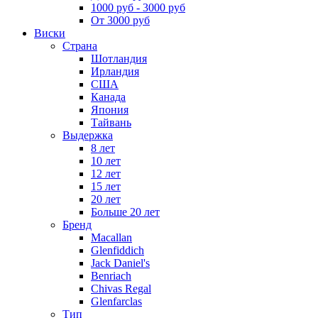
1000 руб - 3000 руб
От 3000 руб
Виски
Страна
Шотландия
Ирландия
США
Канада
Япония
Тайвань
Выдержка
8 лет
10 лет
12 лет
15 лет
20 лет
Больше 20 лет
Бренд
Macallan
Glenfiddich
Jack Daniel's
Benriach
Chivas Regal
Glenfarclas
Тип