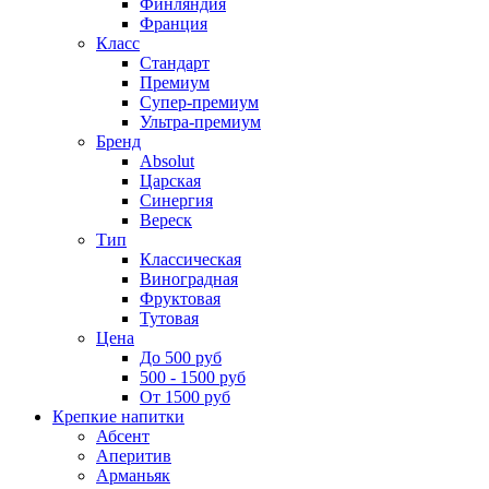
Финляндия
Франция
Класс
Стандарт
Премиум
Супер-премиум
Ультра-премиум
Бренд
Absolut
Царская
Синергия
Вереск
Тип
Классическая
Виноградная
Фруктовая
Тутовая
Цена
До 500 руб
500 - 1500 руб
От 1500 руб
Крепкие напитки
Абсент
Аперитив
Арманьяк