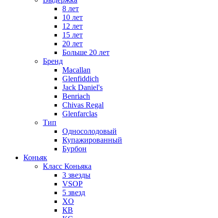
8 лет
10 лет
12 лет
15 лет
20 лет
Больше 20 лет
Бренд
Macallan
Glenfiddich
Jack Daniel's
Benriach
Chivas Regal
Glenfarclas
Тип
Односолодовый
Купажированный
Бурбон
Коньяк
Класс Коньяка
3 звезды
VSOP
5 звезд
XO
КВ