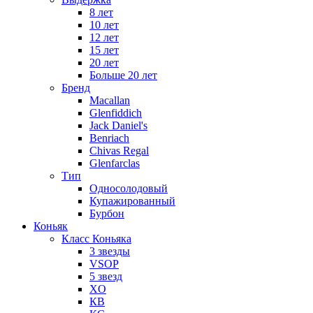
8 лет
10 лет
12 лет
15 лет
20 лет
Больше 20 лет
Бренд
Macallan
Glenfiddich
Jack Daniel's
Benriach
Chivas Regal
Glenfarclas
Тип
Односолодовый
Купажированный
Бурбон
Коньяк
Класс Коньяка
3 звезды
VSOP
5 звезд
XO
КВ