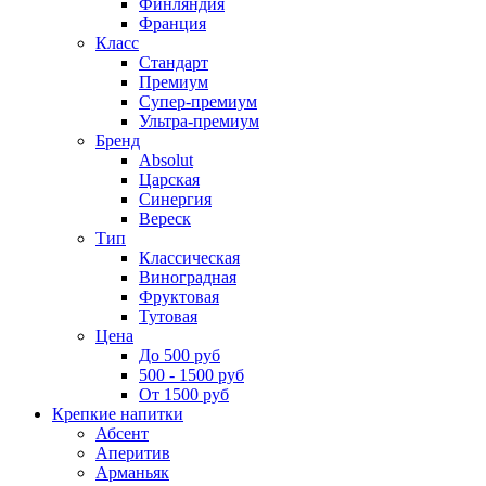
Финляндия
Франция
Класс
Стандарт
Премиум
Супер-премиум
Ультра-премиум
Бренд
Absolut
Царская
Синергия
Вереск
Тип
Классическая
Виноградная
Фруктовая
Тутовая
Цена
До 500 руб
500 - 1500 руб
От 1500 руб
Крепкие напитки
Абсент
Аперитив
Арманьяк