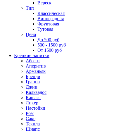
Вереск
Тип
Классическая
Виноградная
Фруктовая
Тутовая
Цена
До 500 руб
500 - 1500 руб
От 1500 руб
Крепкие напитки
Абсент
Аперитив
Арманьяк
Бренди
Граппа
Джин
Кальвадос
Кашаса
Ликер
Настойки
Ром
Саке
Текила
Шнапс