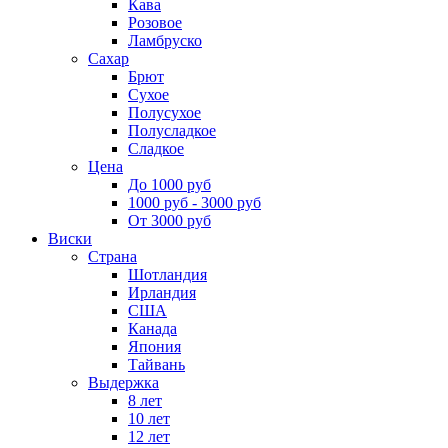
Кава
Розовое
Ламбруско
Сахар
Брют
Сухое
Полусухое
Полусладкое
Сладкое
Цена
До 1000 руб
1000 руб - 3000 руб
От 3000 руб
Виски
Страна
Шотландия
Ирландия
США
Канада
Япония
Тайвань
Выдержка
8 лет
10 лет
12 лет