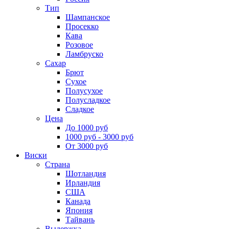
Тип
Шампанское
Просекко
Кава
Розовое
Ламбруско
Сахар
Брют
Сухое
Полусухое
Полусладкое
Сладкое
Цена
До 1000 руб
1000 руб - 3000 руб
От 3000 руб
Виски
Страна
Шотландия
Ирландия
США
Канада
Япония
Тайвань
Выдержка