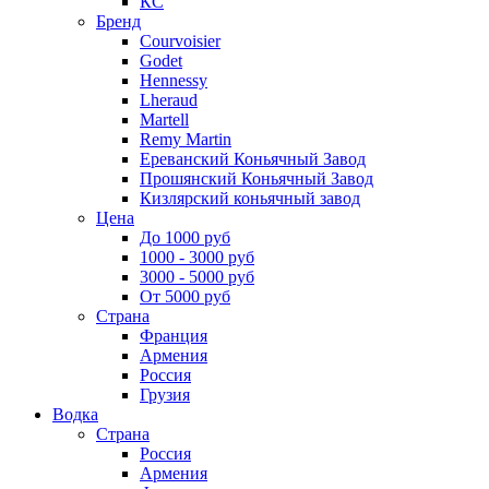
КС
Бренд
Courvoisier
Godet
Hennessy
Lheraud
Martell
Remy Martin
Ереванский Коньячный Завод
Прошянский Коньячный Завод
Кизлярский коньячный завод
Цена
До 1000 руб
1000 - 3000 руб
3000 - 5000 руб
От 5000 руб
Страна
Франция
Армения
Россия
Грузия
Водка
Страна
Россия
Армения