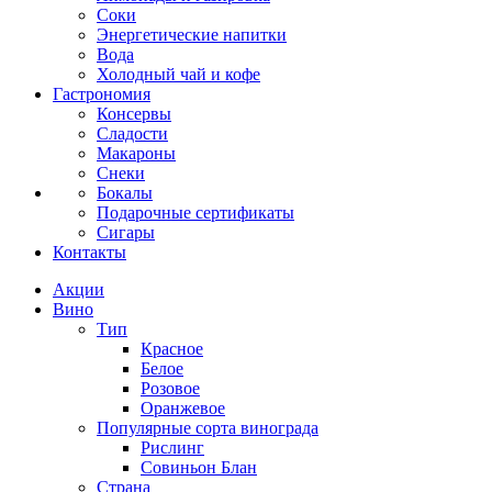
Соки
Энергетические напитки
Вода
Холодный чай и кофе
Гастрономия
Консервы
Сладости
Макароны
Снеки
Бокалы
Подарочные сертификаты
Сигары
Контакты
Акции
Вино
Тип
Красное
Белое
Розовое
Оранжевое
Популярные сорта винограда
Рислинг
Совиньон Блан
Страна