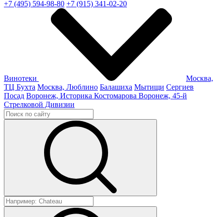
+7 (495) 594-98-80
+7 (915) 341-02-20
Винотеки
Москва,
ТЦ Бухта
Москва, Люблино
Балашиха
Мытищи
Сергиев
Посад
Воронеж, Историка Костомарова
Воронеж, 45-й
Стрелковой Дивизии