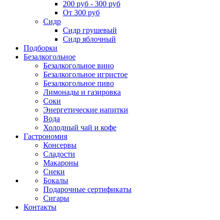
200 руб - 300 руб
От 300 руб
Сидр
Сидр грушевый
Сидр яблочный
Подборки
Безалкогольное
Безалкогольное вино
Безалкогольное игристое
Безалкогольное пиво
Лимонады и газировка
Соки
Энергетические напитки
Вода
Холодный чай и кофе
Гастрономия
Консервы
Сладости
Макароны
Снеки
Бокалы
Подарочные сертификаты
Сигары
Контакты