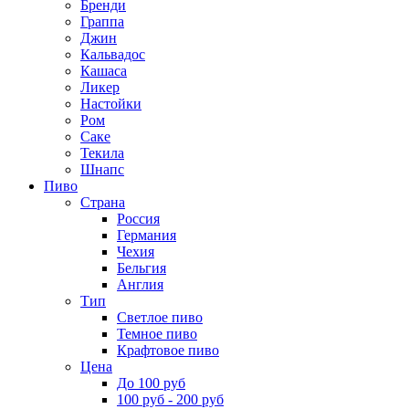
Бренди
Граппа
Джин
Кальвадос
Кашаса
Ликер
Настойки
Ром
Саке
Текила
Шнапс
Пиво
Страна
Россия
Германия
Чехия
Бельгия
Англия
Тип
Светлое пиво
Темное пиво
Крафтовое пиво
Цена
До 100 руб
100 руб - 200 руб