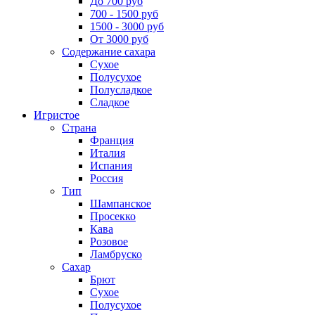
До 700 руб
700 - 1500 руб
1500 - 3000 руб
От 3000 руб
Содержание сахара
Сухое
Полусухое
Полусладкое
Сладкое
Игристое
Страна
Франция
Италия
Испания
Россия
Тип
Шампанское
Просекко
Кава
Розовое
Ламбруско
Сахар
Брют
Сухое
Полусухое