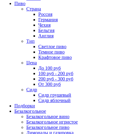
Пиво
Страна
Россия
Германия
Чехия
Бельгия
Англия
Тип
Светлое пиво
Темное пиво
Крафтовое пиво
Цена
До 100 руб
100 руб - 200 руб
200 руб - 300 руб
От 300 руб
Сидр
Сидр грушевый
Сидр яблочный
Подборки
Безалкогольное
Безалкогольное вино
Безалкогольное игристое
Безалкогольное пиво
Лимонады и газировка