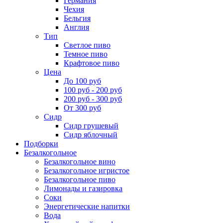
Германия
Чехия
Бельгия
Англия
Тип
Светлое пиво
Темное пиво
Крафтовое пиво
Цена
До 100 руб
100 руб - 200 руб
200 руб - 300 руб
От 300 руб
Сидр
Сидр грушевый
Сидр яблочный
Подборки
Безалкогольное
Безалкогольное вино
Безалкогольное игристое
Безалкогольное пиво
Лимонады и газировка
Соки
Энергетические напитки
Вода