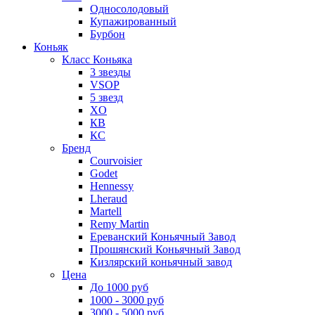
Односолодовый
Купажированный
Бурбон
Коньяк
Класс Коньяка
3 звезды
VSOP
5 звезд
XO
КВ
КС
Бренд
Courvoisier
Godet
Hennessy
Lheraud
Martell
Remy Martin
Ереванский Коньячный Завод
Прошянский Коньячный Завод
Кизлярский коньячный завод
Цена
До 1000 руб
1000 - 3000 руб
3000 - 5000 руб