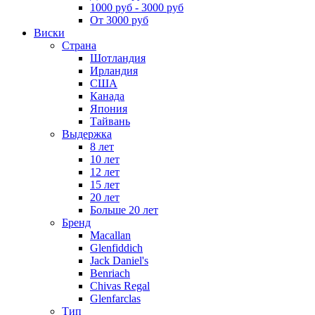
1000 руб - 3000 руб
От 3000 руб
Виски
Страна
Шотландия
Ирландия
США
Канада
Япония
Тайвань
Выдержка
8 лет
10 лет
12 лет
15 лет
20 лет
Больше 20 лет
Бренд
Macallan
Glenfiddich
Jack Daniel's
Benriach
Chivas Regal
Glenfarclas
Тип