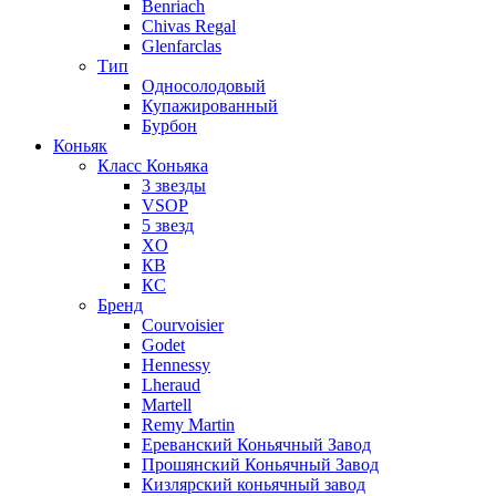
Benriach
Chivas Regal
Glenfarclas
Тип
Односолодовый
Купажированный
Бурбон
Коньяк
Класс Коньяка
3 звезды
VSOP
5 звезд
XO
КВ
КС
Бренд
Courvoisier
Godet
Hennessy
Lheraud
Martell
Remy Martin
Ереванский Коньячный Завод
Прошянский Коньячный Завод
Кизлярский коньячный завод