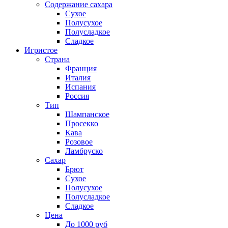
Содержание сахара
Сухое
Полусухое
Полусладкое
Сладкое
Игристое
Страна
Франция
Италия
Испания
Россия
Тип
Шампанское
Просекко
Кава
Розовое
Ламбруско
Сахар
Брют
Сухое
Полусухое
Полусладкое
Сладкое
Цена
До 1000 руб