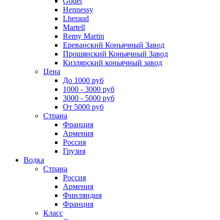
Godet
Hennessy
Lheraud
Martell
Remy Martin
Ереванский Коньячный Завод
Прошянский Коньячный Завод
Кизлярский коньячный завод
Цена
До 1000 руб
1000 - 3000 руб
3000 - 5000 руб
От 5000 руб
Страна
Франция
Армения
Россия
Грузия
Водка
Страна
Россия
Армения
Финляндия
Франция
Класс