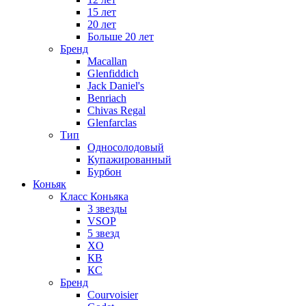
15 лет
20 лет
Больше 20 лет
Бренд
Macallan
Glenfiddich
Jack Daniel's
Benriach
Chivas Regal
Glenfarclas
Тип
Односолодовый
Купажированный
Бурбон
Коньяк
Класс Коньяка
3 звезды
VSOP
5 звезд
XO
КВ
КС
Бренд
Courvoisier