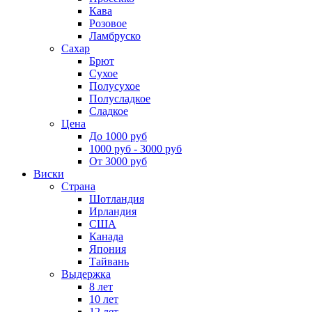
Кава
Розовое
Ламбруско
Сахар
Брют
Сухое
Полусухое
Полусладкое
Сладкое
Цена
До 1000 руб
1000 руб - 3000 руб
От 3000 руб
Виски
Страна
Шотландия
Ирландия
США
Канада
Япония
Тайвань
Выдержка
8 лет
10 лет
12 лет