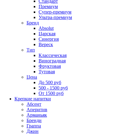
Стандарт
Премиум
Супер-премиум
Ультра-премиум
Бренд
Absolut
Царская
Синергия
Вереск
Тип
Классическая
Виноградная
Фруктовая
Тутовая
Цена
До 500 руб
500 - 1500 руб
От 1500 руб
Крепкие напитки
Абсент
Аперитив
Арманьяк
Бренди
Граппа
Джин