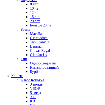
8 лет
10 лет
12 лет
15 лет
20 лет
Больше 20 лет
Бренд
Macallan
Glenfiddich
Jack Daniel's
Benriach
Chivas Regal
Glenfarclas
Тип
Односолодовый
Купажированный
Бурбон
Коньяк
Класс Коньяка
3 звезды
VSOP
5 звезд
XO
КВ