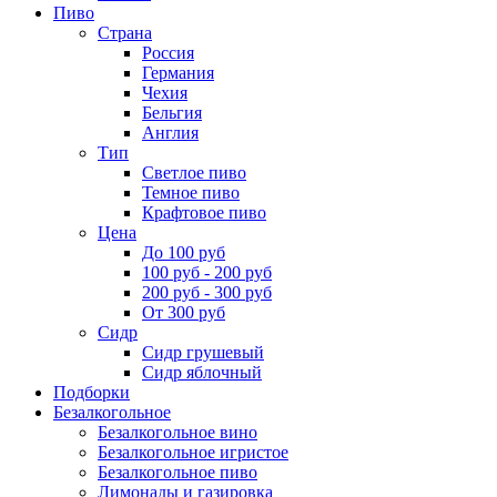
Пиво
Страна
Россия
Германия
Чехия
Бельгия
Англия
Тип
Светлое пиво
Темное пиво
Крафтовое пиво
Цена
До 100 руб
100 руб - 200 руб
200 руб - 300 руб
От 300 руб
Сидр
Сидр грушевый
Сидр яблочный
Подборки
Безалкогольное
Безалкогольное вино
Безалкогольное игристое
Безалкогольное пиво
Лимонады и газировка