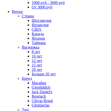
1000 руб - 3000 руб
От 3000 руб
Виски
Страна
Шотландия
Ирландия
США
Канада
Япония
Тайвань
Выдержка
8 лет
10 лет
12 лет
15 лет
20 лет
Больше 20 лет
Бренд
Macallan
Glenfiddich
Jack Daniel's
Benriach
Chivas Regal
Glenfarclas
Тип