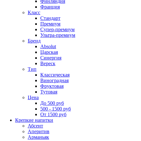
Финляндия
Франция
Класс
Стандарт
Премиум
Супер-премиум
Ультра-премиум
Бренд
Absolut
Царская
Синергия
Вереск
Тип
Классическая
Виноградная
Фруктовая
Тутовая
Цена
До 500 руб
500 - 1500 руб
От 1500 руб
Крепкие напитки
Абсент
Аперитив
Арманьяк