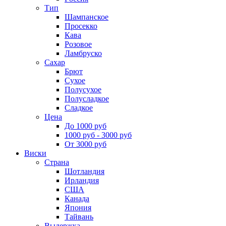
Тип
Шампанское
Просекко
Кава
Розовое
Ламбруско
Сахар
Брют
Сухое
Полусухое
Полусладкое
Сладкое
Цена
До 1000 руб
1000 руб - 3000 руб
От 3000 руб
Виски
Страна
Шотландия
Ирландия
США
Канада
Япония
Тайвань
Выдержка