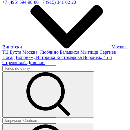
+7 (495) 594-98-80
+7 (915) 341-02-20
Винотеки
Москва,
ТЦ Бухта
Москва, Люблино
Балашиха
Мытищи
Сергиев
Посад
Воронеж, Историка Костомарова
Воронеж, 45-й
Стрелковой Дивизии