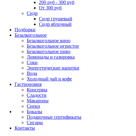
200 руб - 300 руб
От 300 руб
Сидр
Сидр грушевый
Сидр яблочный
Подборки
Безалкогольное
Безалкогольное вино
Безалкогольное игристое
Безалкогольное пиво
Лимонады и газировка
Соки
Энергетические напитки
Вода
Холодный чай и кофе
Гастрономия
Консервы
Сладости
Макароны
Снеки
Бокалы
Подарочные сертификаты
Сигары
Контакты