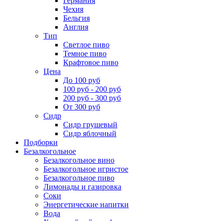
Германия
Чехия
Бельгия
Англия
Тип
Светлое пиво
Темное пиво
Крафтовое пиво
Цена
До 100 руб
100 руб - 200 руб
200 руб - 300 руб
От 300 руб
Сидр
Сидр грушевый
Сидр яблочный
Подборки
Безалкогольное
Безалкогольное вино
Безалкогольное игристое
Безалкогольное пиво
Лимонады и газировка
Соки
Энергетические напитки
Вода