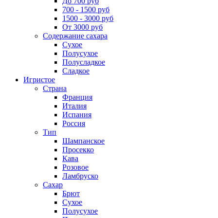
До 700 руб
700 - 1500 руб
1500 - 3000 руб
От 3000 руб
Содержание сахара
Сухое
Полусухое
Полусладкое
Сладкое
Игристое
Страна
Франция
Италия
Испания
Россия
Тип
Шампанское
Просекко
Кава
Розовое
Ламбруско
Сахар
Брют
Сухое
Полусухое