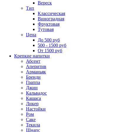
Вереск
Тип
Классическая
Виноградная
Фруктовая
Тутовая
Цена
До 500 руб
500 - 1500 руб
От 1500 руб
Крепкие напитки
Абсент
Аперитив
Арманьяк
Бренди
Граппа
Джин
Кальвадос
Кашаса
Ликер
Настойки
Ром
Саке
Текила
Шнапс