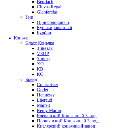
Benriach
Chivas Regal
Glenfarclas
Тип
Односолодовый
Купажированный
Бурбон
Коньяк
Класс Коньяка
3 звезды
VSOP
5 звезд
XO
КВ
КС
Бренд
Courvoisier
Godet
Hennessy
Lheraud
Martell
Remy Martin
Ереванский Коньячный Завод
Прошянский Коньячный Завод
Кизлярский коньячный завод