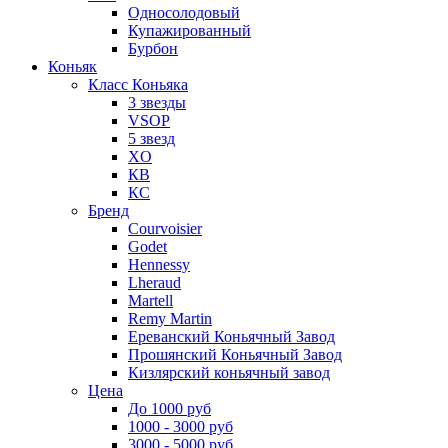
Односолодовый
Купажированный
Бурбон
Коньяк
Класс Коньяка
3 звезды
VSOP
5 звезд
XO
КВ
КС
Бренд
Courvoisier
Godet
Hennessy
Lheraud
Martell
Remy Martin
Ереванский Коньячный Завод
Прошянский Коньячный Завод
Кизлярский коньячный завод
Цена
До 1000 руб
1000 - 3000 руб
3000 - 5000 руб