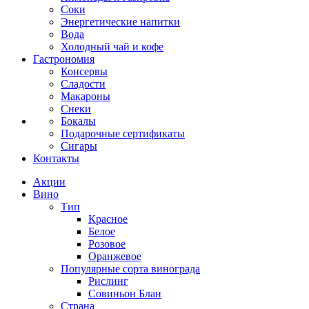
Соки
Энергетические напитки
Вода
Холодный чай и кофе
Гастрономия
Консервы
Сладости
Макароны
Снеки
Бокалы
Подарочные сертификаты
Сигары
Контакты
Акции
Вино
Тип
Красное
Белое
Розовое
Оранжевое
Популярные сорта винограда
Рислинг
Совиньон Блан
Страна