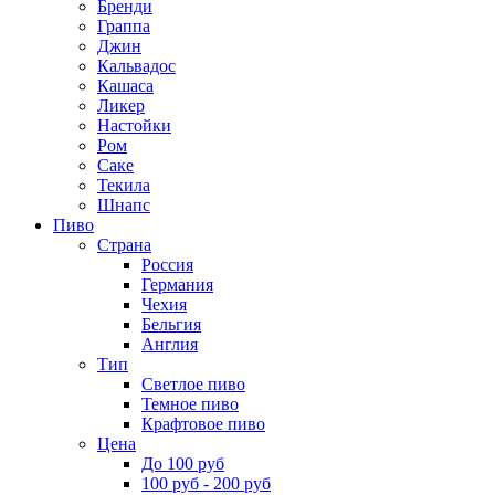
Бренди
Граппа
Джин
Кальвадос
Кашаса
Ликер
Настойки
Ром
Саке
Текила
Шнапс
Пиво
Страна
Россия
Германия
Чехия
Бельгия
Англия
Тип
Светлое пиво
Темное пиво
Крафтовое пиво
Цена
До 100 руб
100 руб - 200 руб