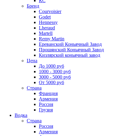
КС
Бренд
Courvoisier
Godet
Hennessy
Lheraud
Martell
Remy Martin
Ереванский Коньячный Завод
Прошянский Коньячный Завод
Кизлярский коньячный завод
Цена
До 1000 руб
1000 - 3000 руб
3000 - 5000 руб
От 5000 руб
Страна
Франция
Армения
Россия
Грузия
Водка
Страна
Россия
Армения