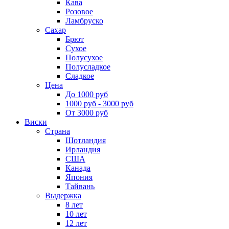
Кава
Розовое
Ламбруско
Сахар
Брют
Сухое
Полусухое
Полусладкое
Сладкое
Цена
До 1000 руб
1000 руб - 3000 руб
От 3000 руб
Виски
Страна
Шотландия
Ирландия
США
Канада
Япония
Тайвань
Выдержка
8 лет
10 лет
12 лет