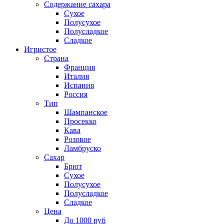
Содержание сахара
Сухое
Полусухое
Полусладкое
Сладкое
Игристое
Страна
Франция
Италия
Испания
Россия
Тип
Шампанское
Просекко
Кава
Розовое
Ламбруско
Сахар
Брют
Сухое
Полусухое
Полусладкое
Сладкое
Цена
До 1000 руб