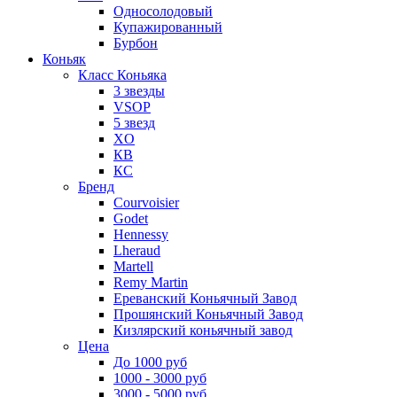
Односолодовый
Купажированный
Бурбон
Коньяк
Класс Коньяка
3 звезды
VSOP
5 звезд
XO
КВ
КС
Бренд
Courvoisier
Godet
Hennessy
Lheraud
Martell
Remy Martin
Ереванский Коньячный Завод
Прошянский Коньячный Завод
Кизлярский коньячный завод
Цена
До 1000 руб
1000 - 3000 руб
3000 - 5000 руб