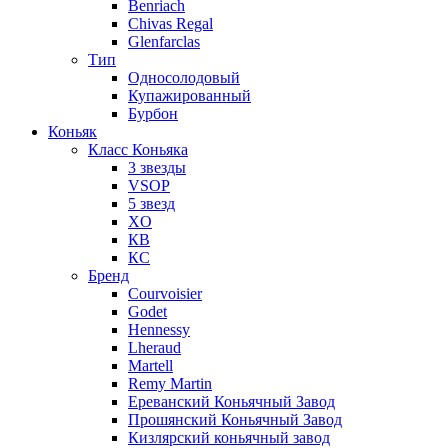
Benriach
Chivas Regal
Glenfarclas
Тип
Односолодовый
Купажированный
Бурбон
Коньяк
Класс Коньяка
3 звезды
VSOP
5 звезд
XO
КВ
КС
Бренд
Courvoisier
Godet
Hennessy
Lheraud
Martell
Remy Martin
Ереванский Коньячный Завод
Прошянский Коньячный Завод
Кизлярский коньячный завод