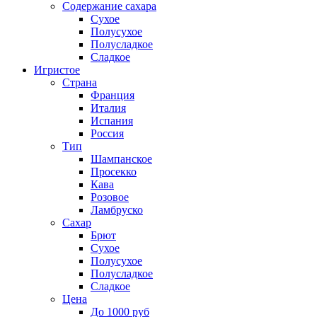
Содержание сахара
Сухое
Полусухое
Полусладкое
Сладкое
Игристое
Страна
Франция
Италия
Испания
Россия
Тип
Шампанское
Просекко
Кава
Розовое
Ламбруско
Сахар
Брют
Сухое
Полусухое
Полусладкое
Сладкое
Цена
До 1000 руб