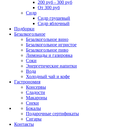
200 руб - 300 руб
От 300 руб
Сидр
Сидр грушевый
Сидр яблочный
Подборки
Безалкогольное
Безалкогольное вино
Безалкогольное игристое
Безалкогольное пиво
Лимонады и газировка
Соки
Энергетические напитки
Вода
Холодный чай и кофе
Гастрономия
Консервы
Сладости
Макароны
Снеки
Бокалы
Подарочные сертификаты
Сигары
Контакты