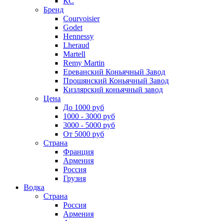
КС
Бренд
Courvoisier
Godet
Hennessy
Lheraud
Martell
Remy Martin
Ереванский Коньячный Завод
Прошянский Коньячный Завод
Кизлярский коньячный завод
Цена
До 1000 руб
1000 - 3000 руб
3000 - 5000 руб
От 5000 руб
Страна
Франция
Армения
Россия
Грузия
Водка
Страна
Россия
Армения