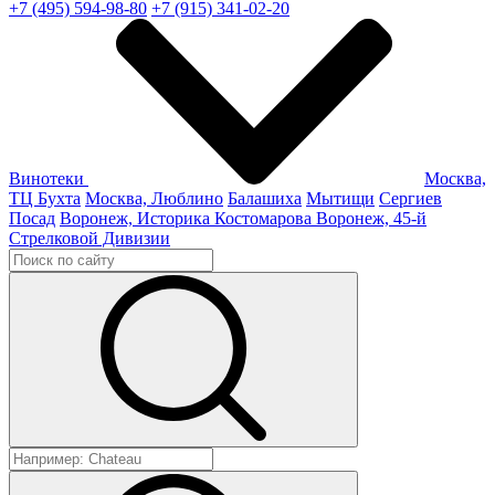
+7 (495) 594-98-80
+7 (915) 341-02-20
Винотеки
Москва,
ТЦ Бухта
Москва, Люблино
Балашиха
Мытищи
Сергиев
Посад
Воронеж, Историка Костомарова
Воронеж, 45-й
Стрелковой Дивизии