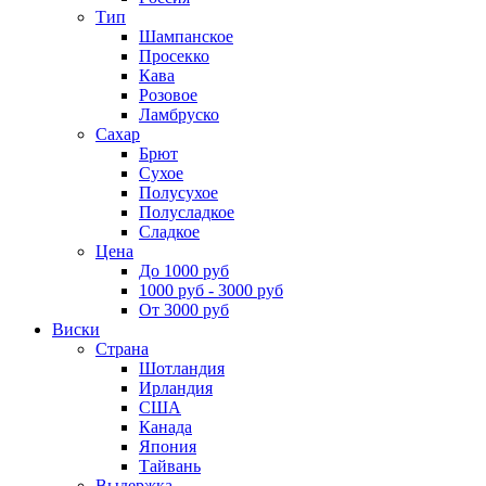
Тип
Шампанское
Просекко
Кава
Розовое
Ламбруско
Сахар
Брют
Сухое
Полусухое
Полусладкое
Сладкое
Цена
До 1000 руб
1000 руб - 3000 руб
От 3000 руб
Виски
Страна
Шотландия
Ирландия
США
Канада
Япония
Тайвань
Выдержка