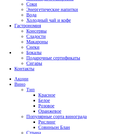
Соки
Энергетические напитки
Вода
Холодный чай и кофе
Гастрономия
Консервы
Сладости
Макароны
Снеки
Бокалы
Подарочные сертификаты
Сигары
Контакты
Акции
Вино
Тип
Красное
Белое
Розовое
Оранжевое
Популярные сорта винограда
Рислинг
Совиньон Блан
Страна