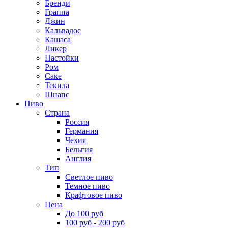
Бренди
Граппа
Джин
Кальвадос
Кашаса
Ликер
Настойки
Ром
Саке
Текила
Шнапс
Пиво
Страна
Россия
Германия
Чехия
Бельгия
Англия
Тип
Светлое пиво
Темное пиво
Крафтовое пиво
Цена
До 100 руб
100 руб - 200 руб