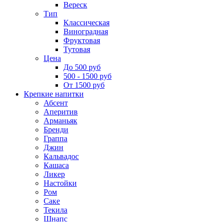
Вереск
Тип
Классическая
Виноградная
Фруктовая
Тутовая
Цена
До 500 руб
500 - 1500 руб
От 1500 руб
Крепкие напитки
Абсент
Аперитив
Арманьяк
Бренди
Граппа
Джин
Кальвадос
Кашаса
Ликер
Настойки
Ром
Саке
Текила
Шнапс