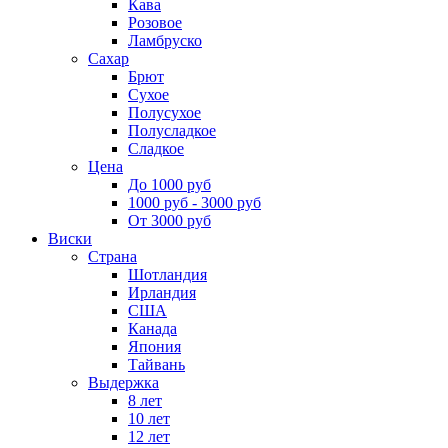
Кава
Розовое
Ламбруско
Сахар
Брют
Сухое
Полусухое
Полусладкое
Сладкое
Цена
До 1000 руб
1000 руб - 3000 руб
От 3000 руб
Виски
Страна
Шотландия
Ирландия
США
Канада
Япония
Тайвань
Выдержка
8 лет
10 лет
12 лет