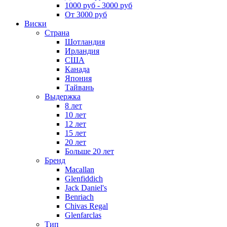
1000 руб - 3000 руб
От 3000 руб
Виски
Страна
Шотландия
Ирландия
США
Канада
Япония
Тайвань
Выдержка
8 лет
10 лет
12 лет
15 лет
20 лет
Больше 20 лет
Бренд
Macallan
Glenfiddich
Jack Daniel's
Benriach
Chivas Regal
Glenfarclas
Тип