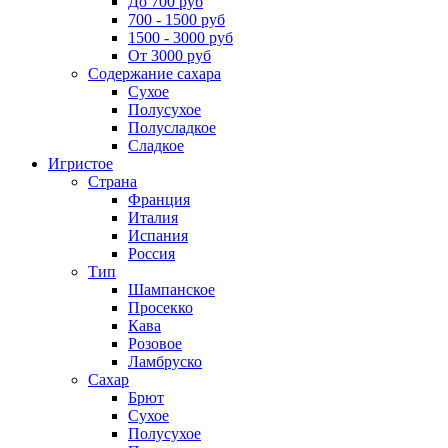
До 700 руб
700 - 1500 руб
1500 - 3000 руб
От 3000 руб
Содержание сахара
Сухое
Полусухое
Полусладкое
Сладкое
Игристое
Страна
Франция
Италия
Испания
Россия
Тип
Шампанское
Просекко
Кава
Розовое
Ламбруско
Сахар
Брют
Сухое
Полусухое