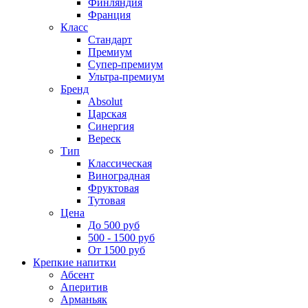
Финляндия
Франция
Класс
Стандарт
Премиум
Супер-премиум
Ультра-премиум
Бренд
Absolut
Царская
Синергия
Вереск
Тип
Классическая
Виноградная
Фруктовая
Тутовая
Цена
До 500 руб
500 - 1500 руб
От 1500 руб
Крепкие напитки
Абсент
Аперитив
Арманьяк