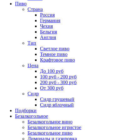
Пиво
Страна
Россия
Германия
Чехия
Бельгия
Англия
Тип
Светлое пиво
Темное пиво
Крафтовое пиво
Цена
До 100 руб
100 руб - 200 руб
200 руб - 300 руб
От 300 руб
Сидр
Сидр грушевый
Сидр яблочный
Подборки
Безалкогольное
Безалкогольное вино
Безалкогольное игристое
Безалкогольное пиво
Лимонады и газировка