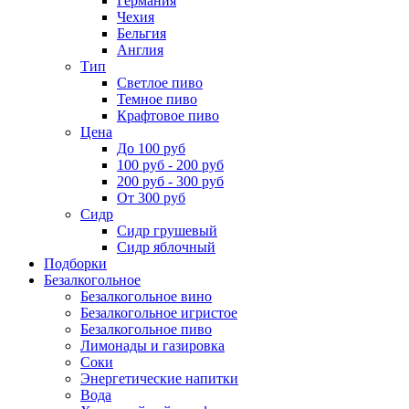
Германия
Чехия
Бельгия
Англия
Тип
Светлое пиво
Темное пиво
Крафтовое пиво
Цена
До 100 руб
100 руб - 200 руб
200 руб - 300 руб
От 300 руб
Сидр
Сидр грушевый
Сидр яблочный
Подборки
Безалкогольное
Безалкогольное вино
Безалкогольное игристое
Безалкогольное пиво
Лимонады и газировка
Соки
Энергетические напитки
Вода