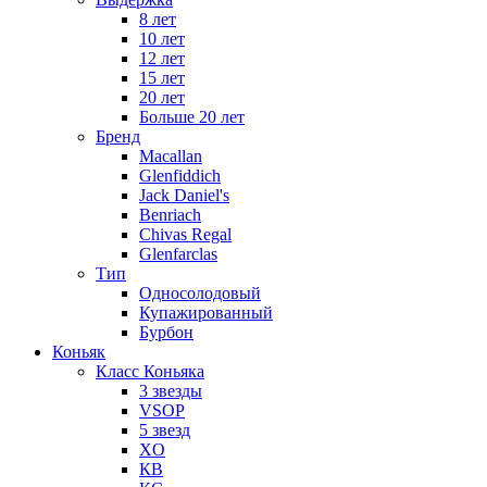
8 лет
10 лет
12 лет
15 лет
20 лет
Больше 20 лет
Бренд
Macallan
Glenfiddich
Jack Daniel's
Benriach
Chivas Regal
Glenfarclas
Тип
Односолодовый
Купажированный
Бурбон
Коньяк
Класс Коньяка
3 звезды
VSOP
5 звезд
XO
КВ