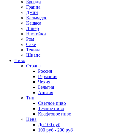
Бренди
Граппа
Джин
Кальвадос
Кашаса
Ликер
Настойки
Ром
Саке
Текила
Шнапс
Пиво
Страна
Россия
Германия
Чехия
Бельгия
Англия
Тип
Светлое пиво
Темное пиво
Крафтовое пиво
Цена
До 100 руб
100 руб - 200 руб