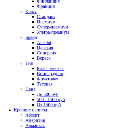
Финляндия
Франция
Класс
Стандарт
Премиум
Супер-премиум
Ультра-премиум
Бренд
Absolut
Царская
Синергия
Вереск
Тип
Классическая
Виноградная
Фруктовая
Тутовая
Цена
До 500 руб
500 - 1500 руб
От 1500 руб
Крепкие напитки
Абсент
Аперитив
Арманьяк