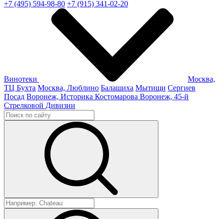
+7 (495) 594-98-80
+7 (915) 341-02-20
Винотеки
Москва,
ТЦ Бухта
Москва, Люблино
Балашиха
Мытищи
Сергиев
Посад
Воронеж, Историка Костомарова
Воронеж, 45-й
Стрелковой Дивизии