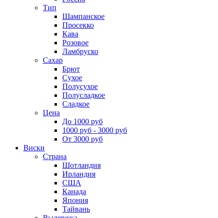
Тип
Шампанское
Просекко
Кава
Розовое
Ламбруско
Сахар
Брют
Сухое
Полусухое
Полусладкое
Сладкое
Цена
До 1000 руб
1000 руб - 3000 руб
От 3000 руб
Виски
Страна
Шотландия
Ирландия
США
Канада
Япония
Тайвань
Выдержка