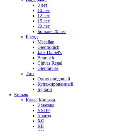
8 лет
10 лет
12 лет
15 лет
20 лет
Больше 20 лет
Бренд
Macallan
Glenfiddich
Jack Daniel's
Benriach
Chivas Regal
Glenfarclas
Тип
Односолодовый
Купажированный
Бурбон
Коньяк
Класс Коньяка
3 звезды
VSOP
5 звезд
XO
КВ