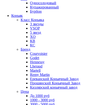
Односолодовый
Купажированный
Бурбон
Коньяк
Класс Коньяка
3 звезды
VSOP
5 звезд
XO
КВ
КС
Бренд
Courvoisier
Godet
Hennessy
Lheraud
Martell
Remy Martin
Ереванский Коньячный Завод
Прошянский Коньячный Завод
Кизлярский коньячный завод
Цена
До 1000 руб
1000 - 3000 руб
3000 - 5000 руб