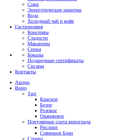
Соки
Энергетические напитки
Вода
Холодный чай и кофе
Гастрономия
Консервы
Сладости
Макароны
Снеки
Бокалы
Подарочные сертификаты
Сигары
Контакты
Акции
Вино
Тип
Красное
Белое
Розовое
Оранжевое
Популярные сорта винограда
Рислинг
Совиньон Блан
Страна