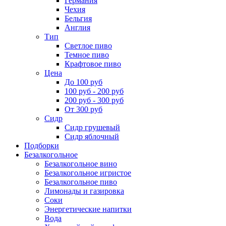
Германия
Чехия
Бельгия
Англия
Тип
Светлое пиво
Темное пиво
Крафтовое пиво
Цена
До 100 руб
100 руб - 200 руб
200 руб - 300 руб
От 300 руб
Сидр
Сидр грушевый
Сидр яблочный
Подборки
Безалкогольное
Безалкогольное вино
Безалкогольное игристое
Безалкогольное пиво
Лимонады и газировка
Соки
Энергетические напитки
Вода