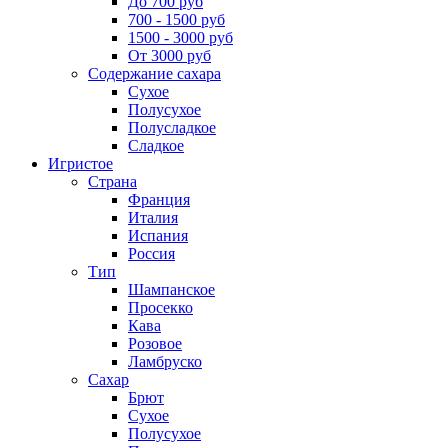
До 700 руб
700 - 1500 руб
1500 - 3000 руб
От 3000 руб
Содержание сахара
Сухое
Полусухое
Полусладкое
Сладкое
Игристое
Страна
Франция
Италия
Испания
Россия
Тип
Шампанское
Просекко
Кава
Розовое
Ламбруско
Сахар
Брют
Сухое
Полусухое