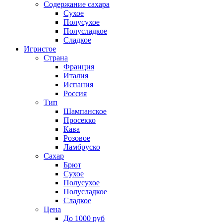
Содержание сахара
Сухое
Полусухое
Полусладкое
Сладкое
Игристое
Страна
Франция
Италия
Испания
Россия
Тип
Шампанское
Просекко
Кава
Розовое
Ламбруско
Сахар
Брют
Сухое
Полусухое
Полусладкое
Сладкое
Цена
До 1000 руб