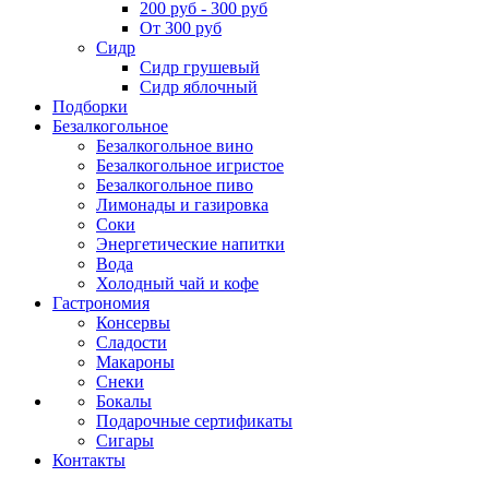
200 руб - 300 руб
От 300 руб
Сидр
Сидр грушевый
Сидр яблочный
Подборки
Безалкогольное
Безалкогольное вино
Безалкогольное игристое
Безалкогольное пиво
Лимонады и газировка
Соки
Энергетические напитки
Вода
Холодный чай и кофе
Гастрономия
Консервы
Сладости
Макароны
Снеки
Бокалы
Подарочные сертификаты
Сигары
Контакты