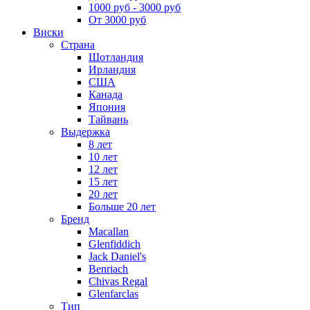
1000 руб - 3000 руб
От 3000 руб
Виски
Страна
Шотландия
Ирландия
США
Канада
Япония
Тайвань
Выдержка
8 лет
10 лет
12 лет
15 лет
20 лет
Больше 20 лет
Бренд
Macallan
Glenfiddich
Jack Daniel's
Benriach
Chivas Regal
Glenfarclas
Тип