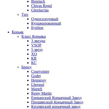
Benriach
Chivas Regal
Glenfarclas
Тип
Односолодовый
Купажированный
Бурбон
Коньяк
Класс Коньяка
3 звезды
VSOP
5 звезд
XO
КВ
КС
Бренд
Courvoisier
Godet
Hennessy
Lheraud
Martell
Remy Martin
Ереванский Коньячный Завод
Прошянский Коньячный Завод
Кизлярский коньячный завод