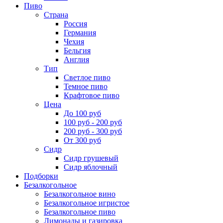
Пиво
Страна
Россия
Германия
Чехия
Бельгия
Англия
Тип
Светлое пиво
Темное пиво
Крафтовое пиво
Цена
До 100 руб
100 руб - 200 руб
200 руб - 300 руб
От 300 руб
Сидр
Сидр грушевый
Сидр яблочный
Подборки
Безалкогольное
Безалкогольное вино
Безалкогольное игристое
Безалкогольное пиво
Лимонады и газировка