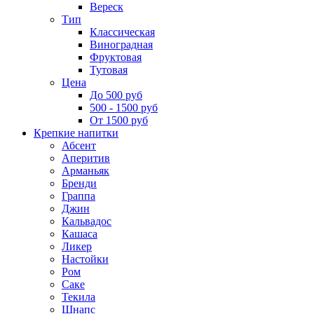
Вереск
Тип
Классическая
Виноградная
Фруктовая
Тутовая
Цена
До 500 руб
500 - 1500 руб
От 1500 руб
Крепкие напитки
Абсент
Аперитив
Арманьяк
Бренди
Граппа
Джин
Кальвадос
Кашаса
Ликер
Настойки
Ром
Саке
Текила
Шнапс