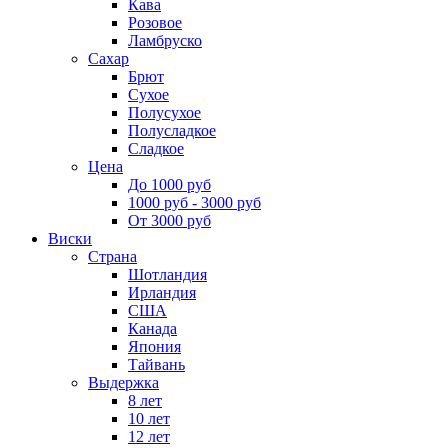
Кава
Розовое
Ламбруско
Сахар
Брют
Сухое
Полусухое
Полусладкое
Сладкое
Цена
До 1000 руб
1000 руб - 3000 руб
От 3000 руб
Виски
Страна
Шотландия
Ирландия
США
Канада
Япония
Тайвань
Выдержка
8 лет
10 лет
12 лет