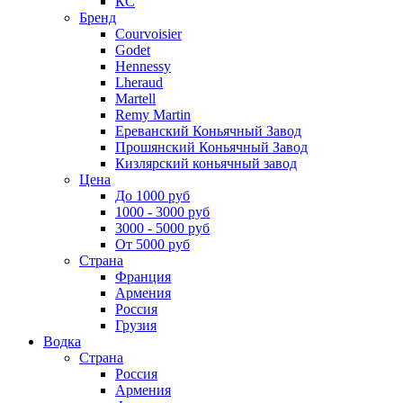
КС
Бренд
Courvoisier
Godet
Hennessy
Lheraud
Martell
Remy Martin
Ереванский Коньячный Завод
Прошянский Коньячный Завод
Кизлярский коньячный завод
Цена
До 1000 руб
1000 - 3000 руб
3000 - 5000 руб
От 5000 руб
Страна
Франция
Армения
Россия
Грузия
Водка
Страна
Россия
Армения