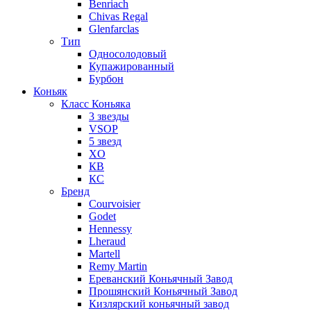
Benriach
Chivas Regal
Glenfarclas
Тип
Односолодовый
Купажированный
Бурбон
Коньяк
Класс Коньяка
3 звезды
VSOP
5 звезд
XO
КВ
КС
Бренд
Courvoisier
Godet
Hennessy
Lheraud
Martell
Remy Martin
Ереванский Коньячный Завод
Прошянский Коньячный Завод
Кизлярский коньячный завод