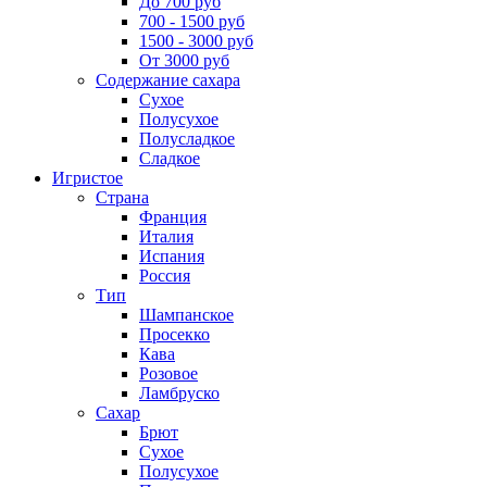
До 700 руб
700 - 1500 руб
1500 - 3000 руб
От 3000 руб
Содержание сахара
Сухое
Полусухое
Полусладкое
Сладкое
Игристое
Страна
Франция
Италия
Испания
Россия
Тип
Шампанское
Просекко
Кава
Розовое
Ламбруско
Сахар
Брют
Сухое
Полусухое