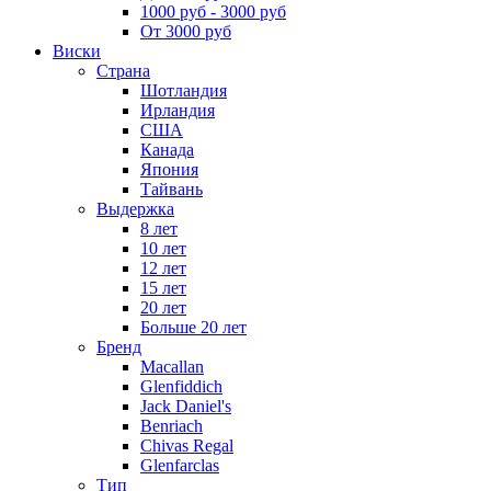
1000 руб - 3000 руб
От 3000 руб
Виски
Страна
Шотландия
Ирландия
США
Канада
Япония
Тайвань
Выдержка
8 лет
10 лет
12 лет
15 лет
20 лет
Больше 20 лет
Бренд
Macallan
Glenfiddich
Jack Daniel's
Benriach
Chivas Regal
Glenfarclas
Тип