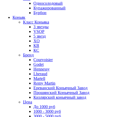
Односолодовый
Купажированный
Бурбон
Коньяк
Класс Коньяка
3 звезды
VSOP
5 звезд
XO
КВ
КС
Бренд
Courvoisier
Godet
Hennessy
Lheraud
Martell
Remy Martin
Ереванский Коньячный Завод
Прошянский Коньячный Завод
Кизлярский коньячный завод
Цена
До 1000 руб
1000 - 3000 руб
3000 - 5000 руб