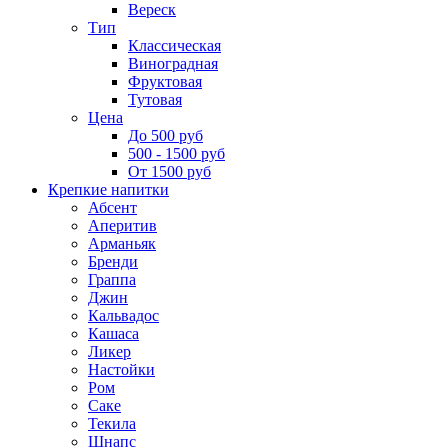
Вереск
Тип
Классическая
Виноградная
Фруктовая
Тутовая
Цена
До 500 руб
500 - 1500 руб
От 1500 руб
Крепкие напитки
Абсент
Аперитив
Арманьяк
Бренди
Граппа
Джин
Кальвадос
Кашаса
Ликер
Настойки
Ром
Саке
Текила
Шнапс