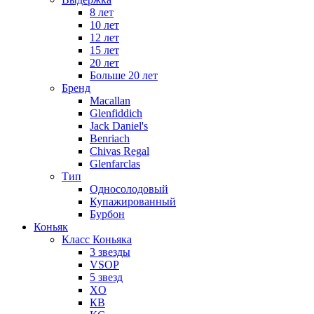
8 лет
10 лет
12 лет
15 лет
20 лет
Больше 20 лет
Бренд
Macallan
Glenfiddich
Jack Daniel's
Benriach
Chivas Regal
Glenfarclas
Тип
Односолодовый
Купажированный
Бурбон
Коньяк
Класс Коньяка
3 звезды
VSOP
5 звезд
XO
КВ