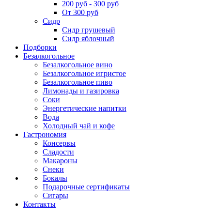
200 руб - 300 руб
От 300 руб
Сидр
Сидр грушевый
Сидр яблочный
Подборки
Безалкогольное
Безалкогольное вино
Безалкогольное игристое
Безалкогольное пиво
Лимонады и газировка
Соки
Энергетические напитки
Вода
Холодный чай и кофе
Гастрономия
Консервы
Сладости
Макароны
Снеки
Бокалы
Подарочные сертификаты
Сигары
Контакты