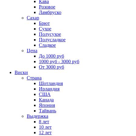
Кава
Розовое
Ламбруско
Сахар
Брют
Сухое
Полусухое
Полусладкое
Сладкое
Цена
До 1000 руб
1000 руб - 3000 руб
От 3000 руб
Виски
Страна
Шотландия
Ирландия
США
Канада
Япония
Тайвань
Выдержка
8 лет
10 лет
12 лет