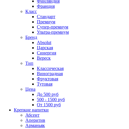
Финляндия
Франция
Класс
Стандарт
Премиум
Супер-премиум
Ультра-премиум
Бренд
Absolut
Царская
Синергия
Вереск
Тип
Классическая
Виноградная
Фруктовая
Тутовая
Цена
До 500 руб
500 - 1500 руб
От 1500 руб
Крепкие напитки
Абсент
Аперитив
Арманьяк