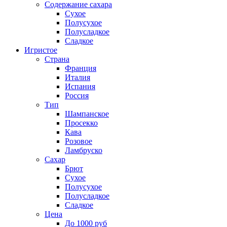
Содержание сахара
Сухое
Полусухое
Полусладкое
Сладкое
Игристое
Страна
Франция
Италия
Испания
Россия
Тип
Шампанское
Просекко
Кава
Розовое
Ламбруско
Сахар
Брют
Сухое
Полусухое
Полусладкое
Сладкое
Цена
До 1000 руб