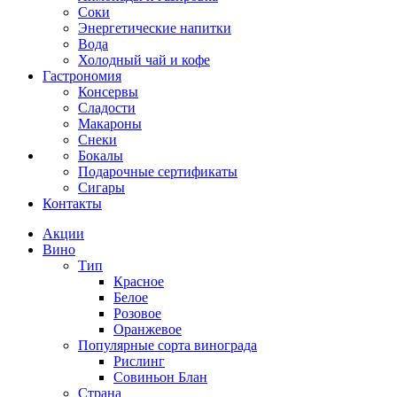
Соки
Энергетические напитки
Вода
Холодный чай и кофе
Гастрономия
Консервы
Сладости
Макароны
Снеки
Бокалы
Подарочные сертификаты
Сигары
Контакты
Акции
Вино
Тип
Красное
Белое
Розовое
Оранжевое
Популярные сорта винограда
Рислинг
Совиньон Блан
Страна