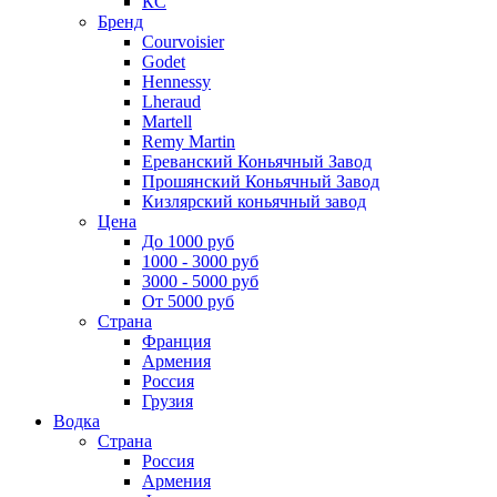
КС
Бренд
Courvoisier
Godet
Hennessy
Lheraud
Martell
Remy Martin
Ереванский Коньячный Завод
Прошянский Коньячный Завод
Кизлярский коньячный завод
Цена
До 1000 руб
1000 - 3000 руб
3000 - 5000 руб
От 5000 руб
Страна
Франция
Армения
Россия
Грузия
Водка
Страна
Россия
Армения