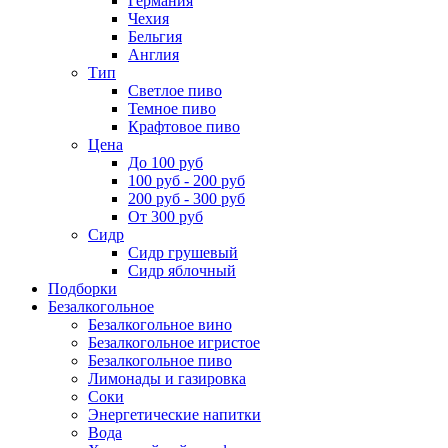
Германия
Чехия
Бельгия
Англия
Тип
Светлое пиво
Темное пиво
Крафтовое пиво
Цена
До 100 руб
100 руб - 200 руб
200 руб - 300 руб
От 300 руб
Сидр
Сидр грушевый
Сидр яблочный
Подборки
Безалкогольное
Безалкогольное вино
Безалкогольное игристое
Безалкогольное пиво
Лимонады и газировка
Соки
Энергетические напитки
Вода