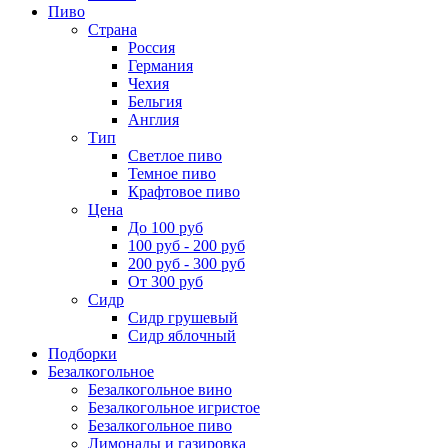
Пиво
Страна
Россия
Германия
Чехия
Бельгия
Англия
Тип
Светлое пиво
Темное пиво
Крафтовое пиво
Цена
До 100 руб
100 руб - 200 руб
200 руб - 300 руб
От 300 руб
Сидр
Сидр грушевый
Сидр яблочный
Подборки
Безалкогольное
Безалкогольное вино
Безалкогольное игристое
Безалкогольное пиво
Лимонады и газировка