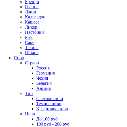
Бренди
Граппа
Джин
Кальвадос
Кашаса
Ликер
Настойки
Ром
Саке
Текила
Шнапс
Пиво
Страна
Россия
Германия
Чехия
Бельгия
Англия
Тип
Светлое пиво
Темное пиво
Крафтовое пиво
Цена
До 100 руб
100 руб - 200 руб