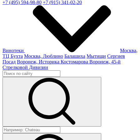
+7 (495) 594-98-80
+7 (915) 341-02-20
Винотеки
Москва,
ТЦ Бухта
Москва, Люблино
Балашиха
Мытищи
Сергиев
Посад
Воронеж, Историка Костомарова
Воронеж, 45-й
Стрелковой Дивизии