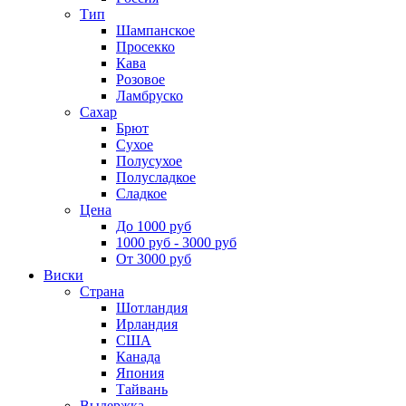
Тип
Шампанское
Просекко
Кава
Розовое
Ламбруско
Сахар
Брют
Сухое
Полусухое
Полусладкое
Сладкое
Цена
До 1000 руб
1000 руб - 3000 руб
От 3000 руб
Виски
Страна
Шотландия
Ирландия
США
Канада
Япония
Тайвань
Выдержка