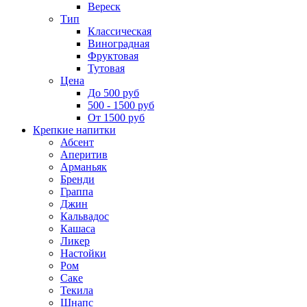
Вереск
Тип
Классическая
Виноградная
Фруктовая
Тутовая
Цена
До 500 руб
500 - 1500 руб
От 1500 руб
Крепкие напитки
Абсент
Аперитив
Арманьяк
Бренди
Граппа
Джин
Кальвадос
Кашаса
Ликер
Настойки
Ром
Саке
Текила
Шнапс