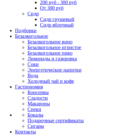
200 руб - 300 руб
От 300 руб
Сидр
Сидр грушевый
Сидр яблочный
Подборки
Безалкогольное
Безалкогольное вино
Безалкогольное игристое
Безалкогольное пиво
Лимонады и газировка
Соки
Энергетические напитки
Вода
Холодный чай и кофе
Гастрономия
Консервы
Сладости
Макароны
Снеки
Бокалы
Подарочные сертификаты
Сигары
Контакты