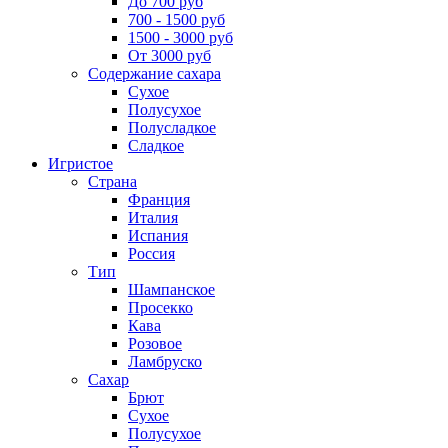
До 700 руб
700 - 1500 руб
1500 - 3000 руб
От 3000 руб
Содержание сахара
Сухое
Полусухое
Полусладкое
Сладкое
Игристое
Страна
Франция
Италия
Испания
Россия
Тип
Шампанское
Просекко
Кава
Розовое
Ламбруско
Сахар
Брют
Сухое
Полусухое