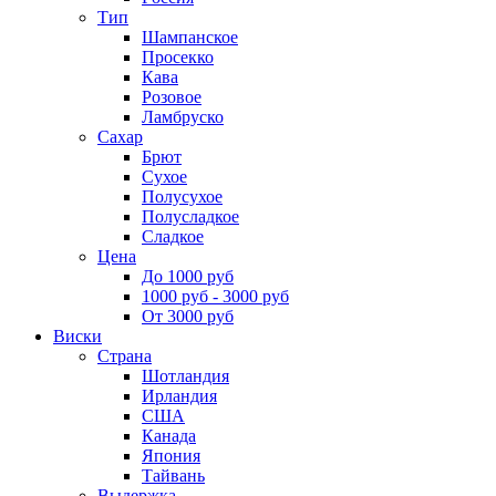
Тип
Шампанское
Просекко
Кава
Розовое
Ламбруско
Сахар
Брют
Сухое
Полусухое
Полусладкое
Сладкое
Цена
До 1000 руб
1000 руб - 3000 руб
От 3000 руб
Виски
Страна
Шотландия
Ирландия
США
Канада
Япония
Тайвань
Выдержка