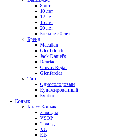
8 лет
10 лет
12 лет
15 лет
20 лет
Больше 20 лет
Бренд
Macallan
Glenfiddich
Jack Daniel's
Benriach
Chivas Regal
Glenfarclas
Тип
Односолодовый
Купажированный
Бурбон
Коньяк
Класс Коньяка
3 звезды
VSOP
5 звезд
XO
КВ