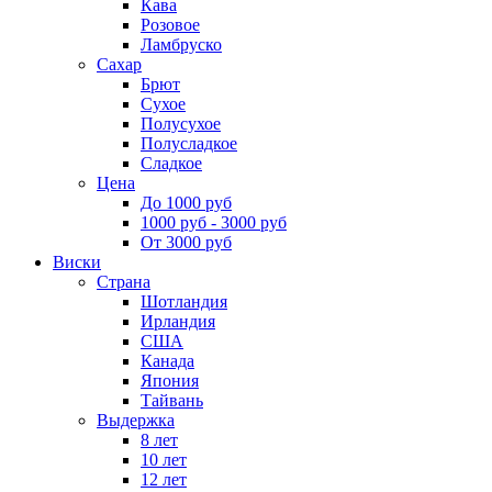
Кава
Розовое
Ламбруско
Сахар
Брют
Сухое
Полусухое
Полусладкое
Сладкое
Цена
До 1000 руб
1000 руб - 3000 руб
От 3000 руб
Виски
Страна
Шотландия
Ирландия
США
Канада
Япония
Тайвань
Выдержка
8 лет
10 лет
12 лет