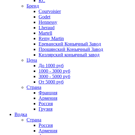
КС
Бренд
Courvoisier
Godet
Hennessy
Lheraud
Martell
Remy Martin
Ереванский Коньячный Завод
Прошянский Коньячный Завод
Кизлярский коньячный завод
Цена
До 1000 руб
1000 - 3000 руб
3000 - 5000 руб
От 5000 руб
Страна
Франция
Армения
Россия
Грузия
Водка
Страна
Россия
Армения