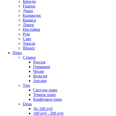
Бренди
Граппа
Джин
Кальвадос
Кашаса
Ликер
Настойки
Ром
Саке
Текила
Шнапс
Пиво
Страна
Россия
Германия
Чехия
Бельгия
Англия
Тип
Светлое пиво
Темное пиво
Крафтовое пиво
Цена
До 100 руб
100 руб - 200 руб