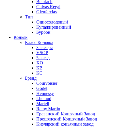
Benriach
Chivas Regal
Glenfarclas
Тип
Односолодовый
Купажированный
Бурбон
Коньяк
Класс Коньяка
3 звезды
VSOP
5 звезд
XO
КВ
КС
Бренд
Courvoisier
Godet
Hennessy
Lheraud
Martell
Remy Martin
Ереванский Коньячный Завод
Прошянский Коньячный Завод
Кизлярский коньячный завод