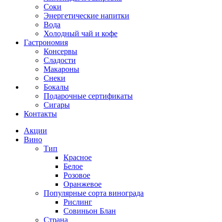
Соки
Энергетические напитки
Вода
Холодный чай и кофе
Гастрономия
Консервы
Сладости
Макароны
Снеки
Бокалы
Подарочные сертификаты
Сигары
Контакты
Акции
Вино
Тип
Красное
Белое
Розовое
Оранжевое
Популярные сорта винограда
Рислинг
Совиньон Блан
Страна