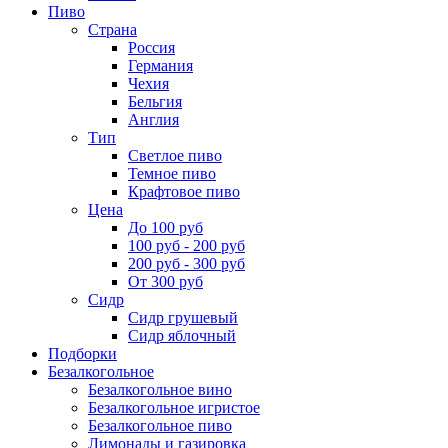
Пиво
Страна
Россия
Германия
Чехия
Бельгия
Англия
Тип
Светлое пиво
Темное пиво
Крафтовое пиво
Цена
До 100 руб
100 руб - 200 руб
200 руб - 300 руб
От 300 руб
Сидр
Сидр грушевый
Сидр яблочный
Подборки
Безалкогольное
Безалкогольное вино
Безалкогольное игристое
Безалкогольное пиво
Лимонады и газировка