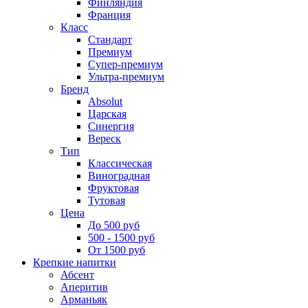
Финляндия
Франция
Класс
Стандарт
Премиум
Супер-премиум
Ультра-премиум
Бренд
Absolut
Царская
Синергия
Вереск
Тип
Классическая
Виноградная
Фруктовая
Тутовая
Цена
До 500 руб
500 - 1500 руб
От 1500 руб
Крепкие напитки
Абсент
Аперитив
Арманьяк