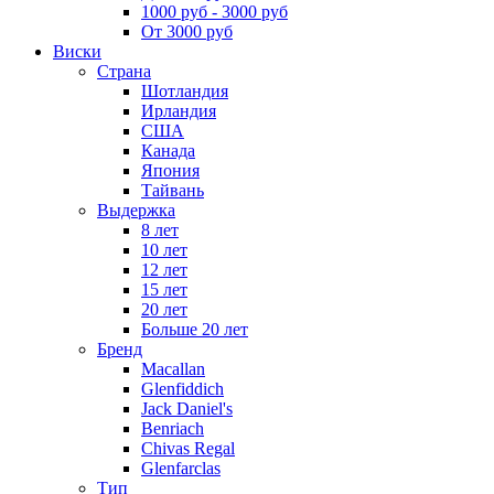
1000 руб - 3000 руб
От 3000 руб
Виски
Страна
Шотландия
Ирландия
США
Канада
Япония
Тайвань
Выдержка
8 лет
10 лет
12 лет
15 лет
20 лет
Больше 20 лет
Бренд
Macallan
Glenfiddich
Jack Daniel's
Benriach
Chivas Regal
Glenfarclas
Тип