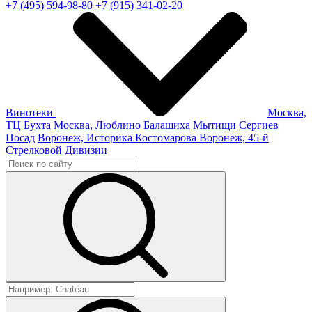
+7 (495) 594-98-80
+7 (915) 341-02-20
Винотеки
Москва,
ТЦ Бухта
Москва, Люблино
Балашиха
Мытищи
Сергиев
Посад
Воронеж, Историка Костомарова
Воронеж, 45-й
Стрелковой Дивизии