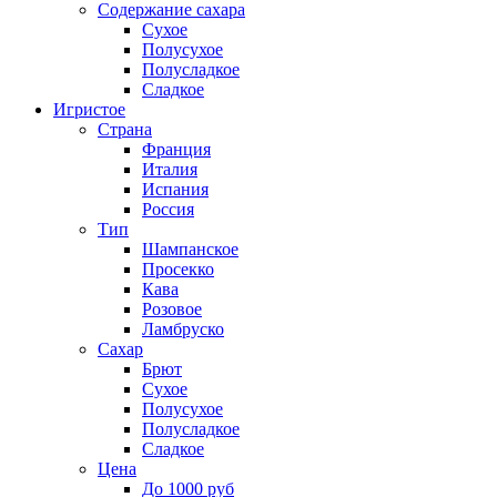
Содержание сахара
Сухое
Полусухое
Полусладкое
Сладкое
Игристое
Страна
Франция
Италия
Испания
Россия
Тип
Шампанское
Просекко
Кава
Розовое
Ламбруско
Сахар
Брют
Сухое
Полусухое
Полусладкое
Сладкое
Цена
До 1000 руб