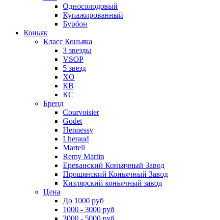
Односолодовый
Купажированный
Бурбон
Коньяк
Класс Коньяка
3 звезды
VSOP
5 звезд
XO
КВ
КС
Бренд
Courvoisier
Godet
Hennessy
Lheraud
Martell
Remy Martin
Ереванский Коньячный Завод
Прошянский Коньячный Завод
Кизлярский коньячный завод
Цена
До 1000 руб
1000 - 3000 руб
3000 - 5000 руб