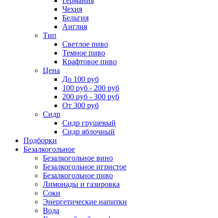
Германия
Чехия
Бельгия
Англия
Тип
Светлое пиво
Темное пиво
Крафтовое пиво
Цена
До 100 руб
100 руб - 200 руб
200 руб - 300 руб
От 300 руб
Сидр
Сидр грушевый
Сидр яблочный
Подборки
Безалкогольное
Безалкогольное вино
Безалкогольное игристое
Безалкогольное пиво
Лимонады и газировка
Соки
Энергетические напитки
Вода