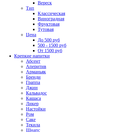
Вереск
Тип
Классическая
Виноградная
Фруктовая
Тутовая
Цена
До 500 руб
500 - 1500 руб
От 1500 руб
Крепкие напитки
Абсент
Аперитив
Арманьяк
Бренди
Граппа
Джин
Кальвадос
Кашаса
Ликер
Настойки
Ром
Саке
Текила
Шнапс