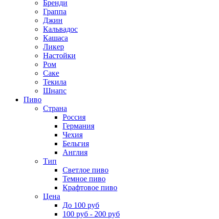
Бренди
Граппа
Джин
Кальвадос
Кашаса
Ликер
Настойки
Ром
Саке
Текила
Шнапс
Пиво
Страна
Россия
Германия
Чехия
Бельгия
Англия
Тип
Светлое пиво
Темное пиво
Крафтовое пиво
Цена
До 100 руб
100 руб - 200 руб