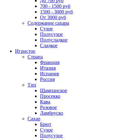
До 700 руб
700 - 1500 руб
1500 - 3000 руб
От 3000 руб
Содержание сахара
Сухое
Полусухое
Полусладкое
Сладкое
Игристое
Страна
Франция
Италия
Испания
Россия
Тип
Шампанское
Просекко
Кава
Розовое
Ламбруско
Сахар
Брют
Сухое
Полусухое