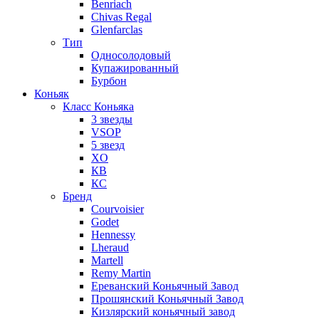
Benriach
Chivas Regal
Glenfarclas
Тип
Односолодовый
Купажированный
Бурбон
Коньяк
Класс Коньяка
3 звезды
VSOP
5 звезд
XO
КВ
КС
Бренд
Courvoisier
Godet
Hennessy
Lheraud
Martell
Remy Martin
Ереванский Коньячный Завод
Прошянский Коньячный Завод
Кизлярский коньячный завод