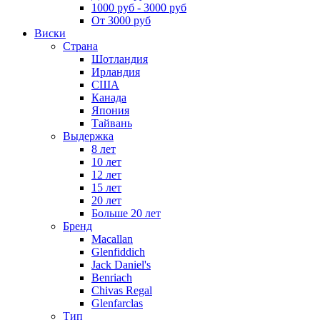
1000 руб - 3000 руб
От 3000 руб
Виски
Страна
Шотландия
Ирландия
США
Канада
Япония
Тайвань
Выдержка
8 лет
10 лет
12 лет
15 лет
20 лет
Больше 20 лет
Бренд
Macallan
Glenfiddich
Jack Daniel's
Benriach
Chivas Regal
Glenfarclas
Тип