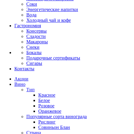
Соки
Энергетические напитки
Вода
Холодный чай и кофе
Гастрономия
Консервы
Сладости
Макароны
Снеки
Бокалы
Подарочные сертификаты
Сигары
Контакты
Акции
Вино
Тип
Красное
Белое
Розовое
Оранжевое
Популярные сорта винограда
Рислинг
Совиньон Блан
Страна