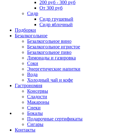
200 руб - 300 руб
От 300 руб
Сидр
Сидр грушевый
Сидр яблочный
Подборки
Безалкогольное
Безалкогольное вино
Безалкогольное игристое
Безалкогольное пиво
Лимонады и газировка
Соки
Энергетические напитки
Вода
Холодный чай и кофе
Гастрономия
Консервы
Сладости
Макароны
Снеки
Бокалы
Подарочные сертификаты
Сигары
Контакты