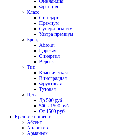
Финляндия
Франция
Класс
Стандарт
Премиум
Супер-премиум
Ультра-премиум
Бренд
Absolut
Царская
Синергия
Вереск
Тип
Классическая
Виноградная
Фруктовая
Тутовая
Цена
До 500 руб
500 - 1500 руб
От 1500 руб
Крепкие напитки
Абсент
Аперитив
Арманьяк