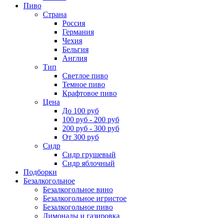
Пиво
Страна
Россия
Германия
Чехия
Бельгия
Англия
Тип
Светлое пиво
Темное пиво
Крафтовое пиво
Цена
До 100 руб
100 руб - 200 руб
200 руб - 300 руб
От 300 руб
Сидр
Сидр грушевый
Сидр яблочный
Подборки
Безалкогольное
Безалкогольное вино
Безалкогольное игристое
Безалкогольное пиво
Лимонады и газировка