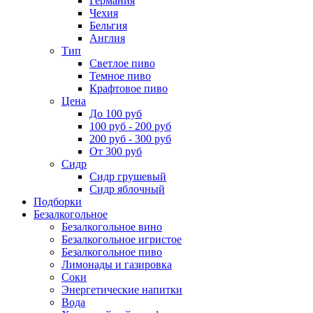
Германия
Чехия
Бельгия
Англия
Тип
Светлое пиво
Темное пиво
Крафтовое пиво
Цена
До 100 руб
100 руб - 200 руб
200 руб - 300 руб
От 300 руб
Сидр
Сидр грушевый
Сидр яблочный
Подборки
Безалкогольное
Безалкогольное вино
Безалкогольное игристое
Безалкогольное пиво
Лимонады и газировка
Соки
Энергетические напитки
Вода