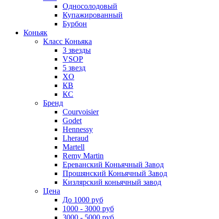
Односолодовый
Купажированный
Бурбон
Коньяк
Класс Коньяка
3 звезды
VSOP
5 звезд
XO
КВ
КС
Бренд
Courvoisier
Godet
Hennessy
Lheraud
Martell
Remy Martin
Ереванский Коньячный Завод
Прошянский Коньячный Завод
Кизлярский коньячный завод
Цена
До 1000 руб
1000 - 3000 руб
3000 - 5000 руб