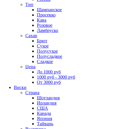
Тип
Шампанское
Просекко
Кава
Розовое
Ламбруско
Сахар
Брют
Сухое
Полусухое
Полусладкое
Сладкое
Цена
До 1000 руб
1000 руб - 3000 руб
От 3000 руб
Виски
Страна
Шотландия
Ирландия
США
Канада
Япония
Тайвань
Выдержка