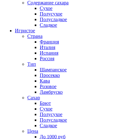
Содержание сахара
Сухое
Полусухое
Полусладкое
Сладкое
Игристое
Страна
Франция
Италия
Испания
Россия
Тип
Шампанское
Просекко
Кава
Розовое
Ламбруско
Сахар
Брют
Сухое
Полусухое
Полусладкое
Сладкое
Цена
До 1000 руб