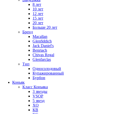
8 лет
10 лет
12 лет
15 лет
20 лет
Больше 20 лет
Бренд
Macallan
Glenfiddich
Jack Daniel's
Benriach
Chivas Regal
Glenfarclas
Тип
Односолодовый
Купажированный
Бурбон
Коньяк
Класс Коньяка
3 звезды
VSOP
5 звезд
XO
КВ