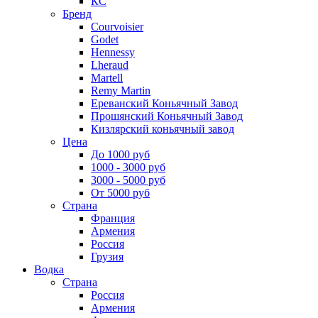
КС
Бренд
Courvoisier
Godet
Hennessy
Lheraud
Martell
Remy Martin
Ереванский Коньячный Завод
Прошянский Коньячный Завод
Кизлярский коньячный завод
Цена
До 1000 руб
1000 - 3000 руб
3000 - 5000 руб
От 5000 руб
Страна
Франция
Армения
Россия
Грузия
Водка
Страна
Россия
Армения