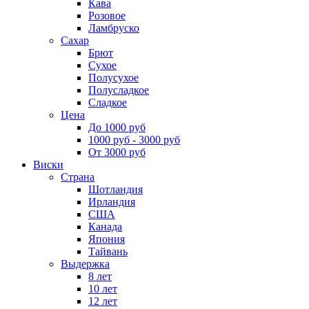
Кава
Розовое
Ламбруско
Сахар
Брют
Сухое
Полусухое
Полусладкое
Сладкое
Цена
До 1000 руб
1000 руб - 3000 руб
От 3000 руб
Виски
Страна
Шотландия
Ирландия
США
Канада
Япония
Тайвань
Выдержка
8 лет
10 лет
12 лет