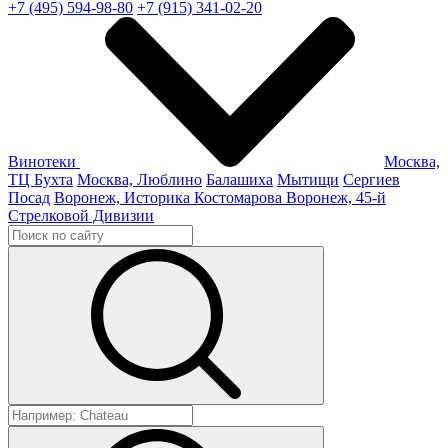
+7 (495) 594-98-80
+7 (915) 341-02-20
Винотеки
Москва,
ТЦ Бухта
Москва, Люблино
Балашиха
Мытищи
Сергиев
Посад
Воронеж, Историка Костомарова
Воронеж, 45-й
Стрелковой Дивизии